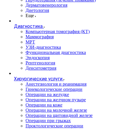
Дерматовенерология
Диетология
Еще
Диагностика
Компьютерная томография (КТ)
Маммография
МРТ
УЗИ-диагностика
Функциональная диагностика
Эндоскопия
Рентгенология
Денситометрия
Хирургические услуги
Анестезиология и реанимация
Гинекологические операции
Операции на желудке
Операции на желчном пузыре
Операции на коже
Операции на молочной железе
Операции на щитовидной железе
Операции при грыжах
Проктологические операции