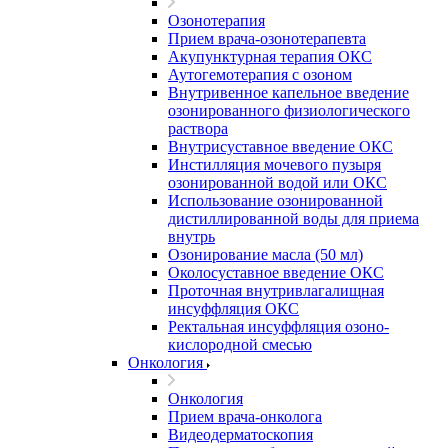
Озонотерапия
Прием врача-озонотерапевта
Акупунктурная терапия ОКС
Аутогемотерапия с озоном
Внутривенное капельное введение
озонированного физиологического
раствора
Внутрисуставное введение ОКС
Инстилляция мочевого пузыря
озонированной водой или ОКС
Использование озонированной
дистиллированной воды для приема
внутрь
Озонирование масла (50 мл)
Околосуставное введение ОКС
Проточная внутривлагалищная
инсуффляция ОКС
Ректальная инсуффляция озоно-
кислородной смесью
Онкология
Онкология
Прием врача-онколога
Видеодерматоскопия