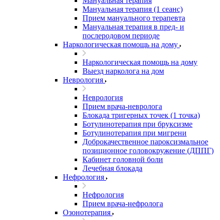
Мануальная терапия
Мануальная терапия (1 сеанс)
Прием мануального терапевта
Мануальная терапия в пред- и
послеродовом периоде
Наркологическая помощь на дому
Наркологическая помощь на дому
Выезд нарколога на дом
Неврология
Неврология
Прием врача-невролога
Блокада тригерных точек (1 точка)
Ботулинотерапия при бруксизме
Ботулинотерапия при мигрени
Доброкачественное пароксизмальное
позиционное головокружение (ДППГ)
Кабинет головной боли
Лечебная блокада
Нефрология
Нефрология
Прием врача-нефролога
Озонотерапия