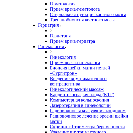
Гематология
Прием врача-гематолога
Стернальная пункция костного мозга
Трепанобиопсия костного мозга
Гериатрия
Гериатрия
Прием врача-гериатра
Гинекология
Гинекология
Прием врача-гинеколога
Биопсия шейки матки петлей
«Сургитрон»
Введение внутриматочного
контрацептива
Гинекологический массаж
Кардиотокография плода (КТГ)
Компьютерная кольпоскопия
Лазеротерапия в гинекологии
Радиоволновая коагуляция кондилом
Радиоволновое лечение эрозии шейки
матки
Скрининг I триместра беременности
Удаление внутриматочного