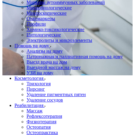
Маркеры аутоиммунных заболеваний
Микробиологические
Микроскопические
Онкомаркеры
Профили
Химико-токсикологические
Цитологические
Электролиты и микроэлементы
Помощь на дому
Анализы на дому
Патронажная и паллиативная помощь на дому
Выезд врача на дом
Выездной массаж на дому
УЗИ на дому
Косметология
Трихология
Пирсинг
Удаление пигментных пятен
Удаление сосудов
Реабилитация
Массаж
Рефлексотерапия
Физиотерапия
Остеопатия
Остеопрактика