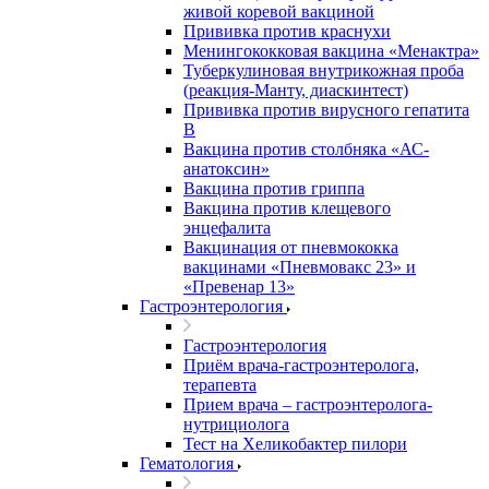
живой коревой вакциной
Прививка против краснухи
Менингококковая вакцина «Менактра»
Туберкулиновая внутрикожная проба
(реакция-Манту, диаскинтест)
Прививка против вирусного гепатита
В
Вакцина против столбняка «АС-
анатоксин»
Вакцина против гриппа
Вакцина против клещевого
энцефалита
Вакцинация от пневмококка
вакцинами «Пневмовакс 23» и
«Превенар 13»
Гастроэнтерология
Гастроэнтерология
Приём врача-гастроэнтеролога,
терапевта
Прием врача – гастроэнтеролога-
нутрициолога
Тест на Хеликобактер пилори
Гематология