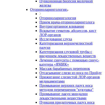
Пункционная биопсия молочной
железы
Оториноларингология
Оториноларингология
Прием врача-оториноларинголога
Внутригортанное вливание
Вскрытие гематом, абсцессов, кист
ЛОР-органов
Исследование слуха
Катетеризация верхнечелюстной
пазухи
Катетеризация слуховой трубы с
введением лекарственных веществ
Лечение синусита с помощью синус-
катетера «ЯМИК»
Массаж барабанных перепонок
Отсасывание слизи из носа по Пройду
Прижигание слизистой ЛОР-органов
медикаментами
Промывание верхних пазух носа
методом перемещения "кукушка"
Промывание лакун миндалин
лекарственными веществами
Пункция придаточных пазух носа