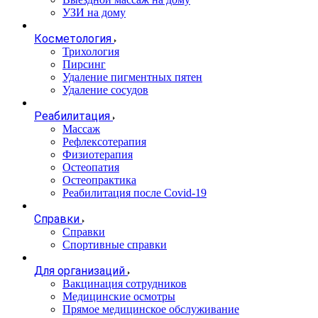
УЗИ на дому
Косметология
Трихология
Пирсинг
Удаление пигментных пятен
Удаление сосудов
Реабилитация
Массаж
Рефлексотерапия
Физиотерапия
Остеопатия
Остеопрактика
Реабилитация после Covid-19
Справки
Справки
Спортивные справки
Для организаций
Вакцинация сотрудников
Медицинские осмотры
Прямое медицинское обслуживание