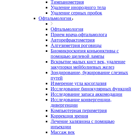
Тимпанометрия
Удаление инородного тела
Удаление серных пробок
Офтальмология
Офтальмология
Прием врача-офтальмолога
Авторефрактометрия
Алгезиметрия роговицы
Биомикроскопия коньюнктивы с
помощью щелевой лампы
Вскрытие малых кист век, удаление
закупорки мейболиевых желез
Зондирование, бужирование слезных
путей
Измерение угла косоглазия
Исследование бинокулярных функций
Исследование запаса аккомодации
Исследование конвергенции,
дивергенции
Компьютерная периметрия
Коррекция зрения
Лечение халязиона с помощью
инъекции
Массаж век