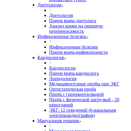
Диетология
Диетология
Прием врача-диетолога
Анализ крови на пищевую
непереносимость
Инфекционные болезни
Инфекционные болезни
Прием врача-инфекциониста
Кардиология
Кардиология
Прием врача-кардиолога
Липидология
Медикаментозные пробы при ЭКГ
Ортостатическая проба
Проба с гипервентиляцией
Проба с физической нагрузкой - 20
приседаний
ЭКГ: 12 отведений (6-канальным
электрокардиографом)
Мануальная терапия