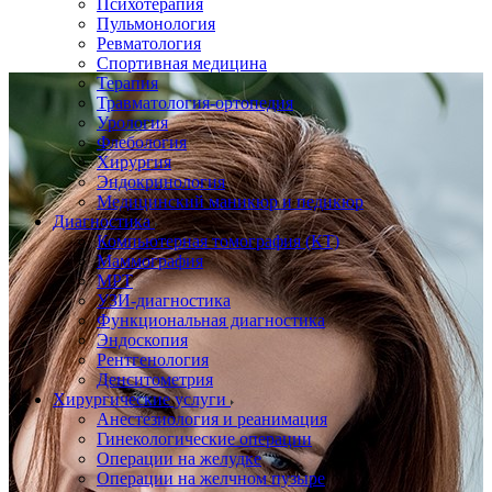
Психотерапия
Пульмонология
Ревматология
Спортивная медицина
Терапия
Травматология-ортопедия
Урология
Флебология
Хирургия
Эндокринология
Медицинский маникюр и педикюр
Диагностика
Компьютерная томография (КТ)
Маммография
МРТ
УЗИ-диагностика
Функциональная диагностика
Эндоскопия
Рентгенология
Денситометрия
Хирургические услуги
Анестезиология и реанимация
Гинекологические операции
Операции на желудке
Операции на желчном пузыре