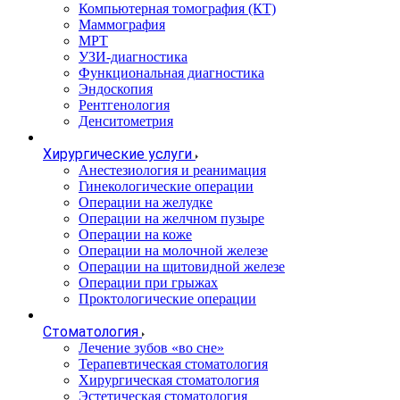
Компьютерная томография (КТ)
Маммография
МРТ
УЗИ-диагностика
Функциональная диагностика
Эндоскопия
Рентгенология
Денситометрия
Хирургические услуги
Анестезиология и реанимация
Гинекологические операции
Операции на желудке
Операции на желчном пузыре
Операции на коже
Операции на молочной железе
Операции на щитовидной железе
Операции при грыжах
Проктологические операции
Стоматология
Лечение зубов «во сне»
Терапевтическая стоматология
Хирургическая стоматология
Эстетическая стоматология