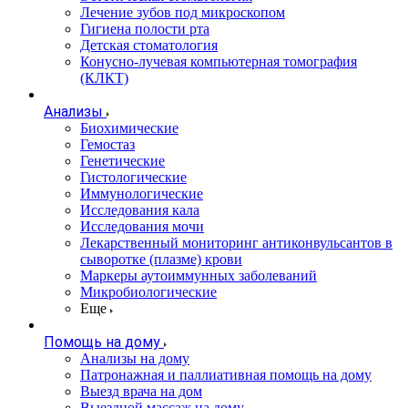
Лечение зубов под микроскопом
Гигиена полости рта
Детская стоматология
Конусно-лучевая компьютерная томография
(КЛКТ)
Анализы
Биохимические
Гемостаз
Генетические
Гистологические
Иммунологические
Исследования кала
Исследования мочи
Лекарственный мониторинг антиконвульсантов в
сыворотке (плазме) крови
Маркеры аутоиммунных заболеваний
Микробиологические
Еще
Помощь на дому
Анализы на дому
Патронажная и паллиативная помощь на дому
Выезд врача на дом
Выездной массаж на дому