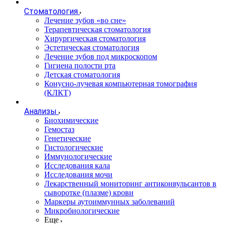
Стоматология
Лечение зубов «во сне»
Терапевтическая стоматология
Хирургическая стоматология
Эстетическая стоматология
Лечение зубов под микроскопом
Гигиена полости рта
Детская стоматология
Конусно-лучевая компьютерная томография
(КЛКТ)
Анализы
Биохимические
Гемостаз
Генетические
Гистологические
Иммунологические
Исследования кала
Исследования мочи
Лекарственный мониторинг антиконвульсантов в
сыворотке (плазме) крови
Маркеры аутоиммунных заболеваний
Микробиологические
Еще