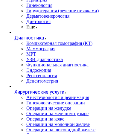
Гинекология
Гирудотерапия (лечение пиявками)
Дерматовенерология
Диетология
Еще
Диагностика
Компьютерная томография (КТ)
Маммография
МРТ
УЗИ-диагностика
Функциональная диагностика
Эндоскопия
Рентгенология
Денситометрия
Хирургические услуги
Анестезиология и реанимация
Гинекологические операции
Операции на желудке
Операции на желчном пузыре
Операции на коже
Операции на молочной железе
Операции на щитовидной железе