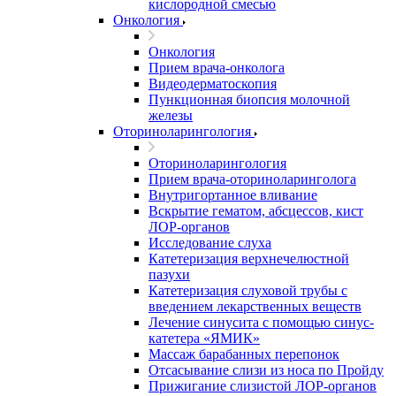
кислородной смесью
Онкология
Онкология
Прием врача-онколога
Видеодерматоскопия
Пункционная биопсия молочной
железы
Оториноларингология
Оториноларингология
Прием врача-оториноларинголога
Внутригортанное вливание
Вскрытие гематом, абсцессов, кист
ЛОР-органов
Исследование слуха
Катетеризация верхнечелюстной
пазухи
Катетеризация слуховой трубы с
введением лекарственных веществ
Лечение синусита с помощью синус-
катетера «ЯМИК»
Массаж барабанных перепонок
Отсасывание слизи из носа по Пройду
Прижигание слизистой ЛОР-органов