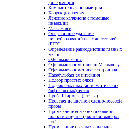
дивергенции
Компьютерная периметрия
Коррекция зрения
Лечение халязиона с помощью
инъекции
Массаж век
Оперативное удаление
новообразований век с анестезией
(РПУ)
Определение равнодействия глазных
мышц
Офтальмоскопия
Офтальмотонометрия по Маклакову
Офтальмотонометрия электронная
Парабульбарная инъекция
Подбор простых очков
Подбор сложных (астигматических,
бифокальных) очков
Проба Ширмера (2 глаза)
Проведение цветной слезно-носовой
пробы
Промывание конъюнктивальной
полости струйно (двойной выворот
век)
Промывание слезных канальцев