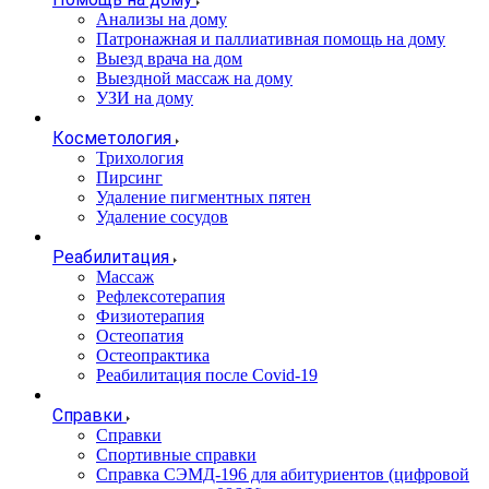
Анализы на дому
Патронажная и паллиативная помощь на дому
Выезд врача на дом
Выездной массаж на дому
УЗИ на дому
Косметология
Трихология
Пирсинг
Удаление пигментных пятен
Удаление сосудов
Реабилитация
Массаж
Рефлексотерапия
Физиотерапия
Остеопатия
Остеопрактика
Реабилитация после Covid-19
Справки
Справки
Спортивные справки
Справка СЭМД‑196 для абитуриентов (цифровой