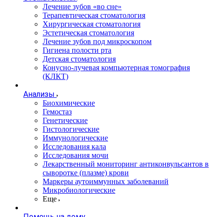
Лечение зубов «во сне»
Терапевтическая стоматология
Хирургическая стоматология
Эстетическая стоматология
Лечение зубов под микроскопом
Гигиена полости рта
Детская стоматология
Конусно-лучевая компьютерная томография
(КЛКТ)
Анализы
Биохимические
Гемостаз
Генетические
Гистологические
Иммунологические
Исследования кала
Исследования мочи
Лекарственный мониторинг антиконвульсантов в
сыворотке (плазме) крови
Маркеры аутоиммунных заболеваний
Микробиологические
Еще
Помощь на дому