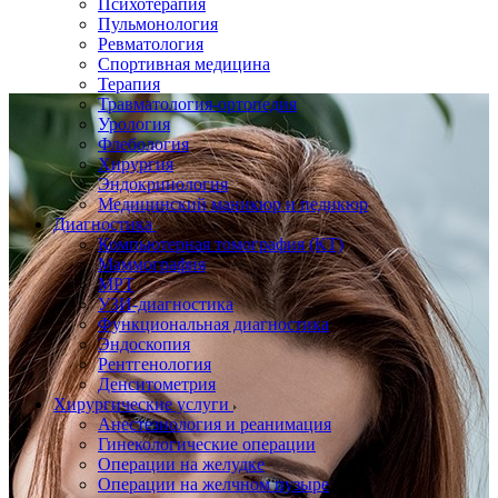
Психотерапия
Пульмонология
Ревматология
Спортивная медицина
Терапия
Травматология-ортопедия
Урология
Флебология
Хирургия
Эндокринология
Медицинский маникюр и педикюр
Диагностика
Компьютерная томография (КТ)
Маммография
МРТ
УЗИ-диагностика
Функциональная диагностика
Эндоскопия
Рентгенология
Денситометрия
Хирургические услуги
Анестезиология и реанимация
Гинекологические операции
Операции на желудке
Операции на желчном пузыре