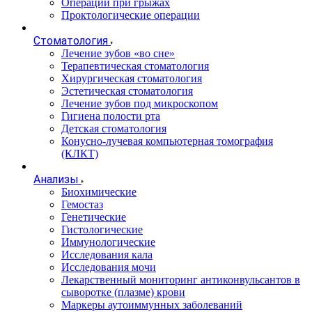
Операции при грыжах
Проктологические операции
Стоматология
Лечение зубов «во сне»
Терапевтическая стоматология
Хирургическая стоматология
Эстетическая стоматология
Лечение зубов под микроскопом
Гигиена полости рта
Детская стоматология
Конусно-лучевая компьютерная томография
(КЛКТ)
Анализы
Биохимические
Гемостаз
Генетические
Гистологические
Иммунологические
Исследования кала
Исследования мочи
Лекарственный мониторинг антиконвульсантов в
сыворотке (плазме) крови
Маркеры аутоиммунных заболеваний