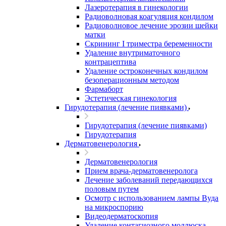
Лазеротерапия в гинекологии
Радиоволновая коагуляция кондилом
Радиоволновое лечение эрозии шейки
матки
Скрининг I триместра беременности
Удаление внутриматочного
контрацептива
Удаление остроконечных кондилом
безоперационным методом
Фармаборт
Эстетическая гинекология
Гирудотерапия (лечение пиявками)
Гирудотерапия (лечение пиявками)
Гирудотерапия
Дерматовенерология
Дерматовенерология
Прием врача-дерматовенеролога
Лечение заболеваний передающихся
половым путем
Осмотр с использованием лампы Вуда
на микроспорию
Видеодерматоскопия
Удаление контагиозного моллюска