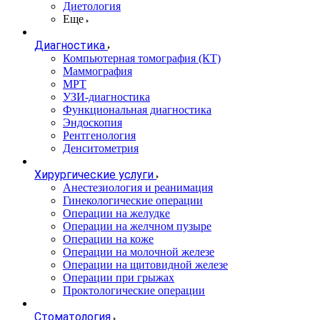
Диетология
Еще
Диагностика
Компьютерная томография (КТ)
Маммография
МРТ
УЗИ-диагностика
Функциональная диагностика
Эндоскопия
Рентгенология
Денситометрия
Хирургические услуги
Анестезиология и реанимация
Гинекологические операции
Операции на желудке
Операции на желчном пузыре
Операции на коже
Операции на молочной железе
Операции на щитовидной железе
Операции при грыжах
Проктологические операции
Стоматология