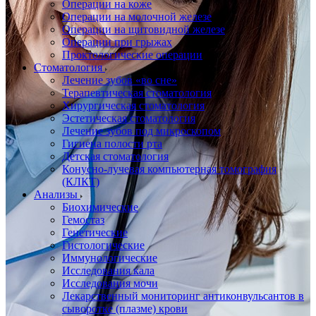
Операции на коже
Операции на молочной железе
Операции на щитовидной железе
Операции при грыжах
Проктологические операции
Стоматология
Лечение зубов «во сне»
Терапевтическая стоматология
Хирургическая стоматология
Эстетическая стоматология
Лечение зубов под микроскопом
Гигиена полости рта
Детская стоматология
Конусно-лучевая компьютерная томография
(КЛКТ)
Анализы
Биохимические
Гемостаз
Генетические
Гистологические
Иммунологические
Исследования кала
Исследования мочи
Лекарственный мониторинг антиконвульсантов в
сыворотке (плазме) крови