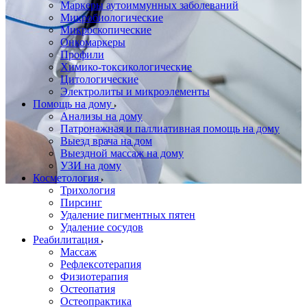
Маркеры аутоиммунных заболеваний
Микробиологические
Микроскопические
Онкомаркеры
Профили
Химико-токсикологические
Цитологические
Электролиты и микроэлементы
Помощь на дому
Анализы на дому
Патронажная и паллиативная помощь на дому
Выезд врача на дом
Выездной массаж на дому
УЗИ на дому
Косметология
Трихология
Пирсинг
Удаление пигментных пятен
Удаление сосудов
Реабилитация
Массаж
Рефлексотерапия
Физиотерапия
Остеопатия
Остеопрактика