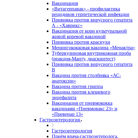
Вакцинация
«Витагерпавак» - профилактика
рецидивов герпетической инфекции
Прививка против вирусного гепатита
А - «Хаврикс»
Вакцинация от кори культуральной
живой коревой вакциной
Прививка против краснухи
Менингококковая вакцина «Менактра»
Туберкулиновая внутрикожная проба
(реакция-Манту, диаскинтест)
Прививка против вирусного гепатита
В
Вакцина против столбняка «АС-
анатоксин»
Вакцина против гриппа
Вакцина против клещевого
энцефалита
Вакцинация от пневмококка
вакцинами «Пневмовакс 23» и
«Превенар 13»
Гастроэнтерология
Гастроэнтерология
Приём врача-гастроэнтеролога,