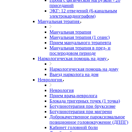
Проба с физической нагрузкой - 20
приседаний
ЭКГ: 12 отведений (6-канальным
электрокардиографом)
Мануальная терапия
Мануальная терапия
Мануальная терапия (1 сеанс)
Прием мануального терапевта
Мануальная терапия в пред- и
послеродовом периоде
Наркологическая помощь на дому
Наркологическая помощь на дому
Выезд нарколога на дом
Неврология
Неврология
Прием врача-невролога
Блокада тригерных точек (1 точка)
Ботулинотерапия при бруксизме
Ботулинотерапия при мигрени
Доброкачественное пароксизмальное
позиционное головокружение (ДППГ)
Кабинет головной боли