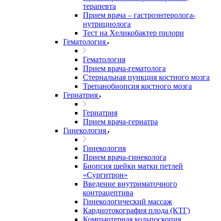
терапевта
Прием врача – гастроэнтеролога-
нутрициолога
Тест на Хеликобактер пилори
Гематология
Гематология
Прием врача-гематолога
Стернальная пункция костного мозга
Трепанобиопсия костного мозга
Гериатрия
Гериатрия
Прием врача-гериатра
Гинекология
Гинекология
Прием врача-гинеколога
Биопсия шейки матки петлей
«Сургитрон»
Введение внутриматочного
контрацептива
Гинекологический массаж
Кардиотокография плода (КТГ)
Компьютерная кольпоскопия