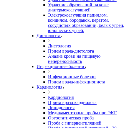
Удаление образований на коже
диатермокоагуляцией
Электрокоагуляция папиллом,
кондилом, бородавок, кератом,
сосудистых образований, белых угрей,
юношеских угрей.
Диетология
Диетология
Прием врача-диетолога
Анализ крови на пищевую
непереносимость
Инфекционные болезни
Инфекционные болезни
Прием врача-инфекциониста
Кардиология
Кардиология
Прием врача-кардиолога
Липидология
Медикаментозные пробы при ЭКГ
Ортостатическая проба
Проба с гипервентиляцией