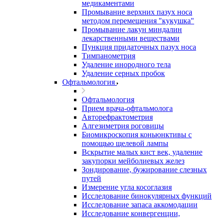
медикаментами
Промывание верхних пазух носа
методом перемещения "кукушка"
Промывание лакун миндалин
лекарственными веществами
Пункция придаточных пазух носа
Тимпанометрия
Удаление инородного тела
Удаление серных пробок
Офтальмология
Офтальмология
Прием врача-офтальмолога
Авторефрактометрия
Алгезиметрия роговицы
Биомикроскопия коньюнктивы с
помощью щелевой лампы
Вскрытие малых кист век, удаление
закупорки мейболиевых желез
Зондирование, бужирование слезных
путей
Измерение угла косоглазия
Исследование бинокулярных функций
Исследование запаса аккомодации
Исследование конвергенции,