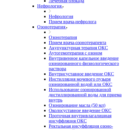
Лечебная блокада
Нефрология
Нефрология
Прием врача-нефролога
Озонотерапия
Озонотерапия
Прием врача-озонотерапевта
Акупунктурная терапия ОКС
Аутогемотерапия с озоном
Внутривенное капельное введение
озонированного физиологического
раствора
Внутрисуставное введение ОКС
Инстилляция мочевого пузыря
озонированной водой или ОКС
Использование озонированной
дистиллированной воды для приема
внутрь
Озонирование масла (50 мл)
Околосуставное введение ОКС
Проточная внутривлагалищная
инсуффляция ОКС
Ректальная инсуффляция озоно-