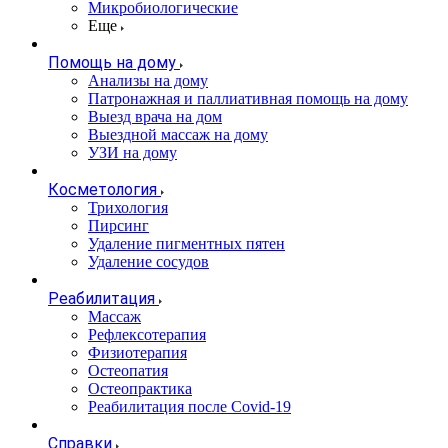
Микробиологические
Еще
Помощь на дому
Анализы на дому
Патронажная и паллиативная помощь на дому
Выезд врача на дом
Выездной массаж на дому
УЗИ на дому
Косметология
Трихология
Пирсинг
Удаление пигментных пятен
Удаление сосудов
Реабилитация
Массаж
Рефлексотерапия
Физиотерапия
Остеопатия
Остеопрактика
Реабилитация после Covid-19
Справки