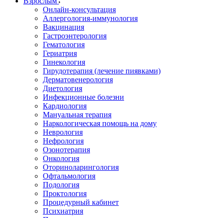
Взрослым
Онлайн-консультация
Аллергология-иммунология
Вакцинация
Гастроэнтерология
Гематология
Гериатрия
Гинекология
Гирудотерапия (лечение пиявками)
Дерматовенерология
Диетология
Инфекционные болезни
Кардиология
Мануальная терапия
Наркологическая помощь на дому
Неврология
Нефрология
Озонотерапия
Онкология
Оториноларингология
Офтальмология
Подология
Проктология
Процедурный кабинет
Психиатрия