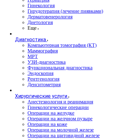
Гинекология
Гирудотерапия (лечение пиявками)
Дерматовенерология
Диетология
Еще
Диагностика
Компьютерная томография (КТ)
Маммография
МРТ
УЗИ-диагностика
Функциональная диагностика
Эндоскопия
Рентгенология
Денситометрия
Хирургические услуги
Анестезиология и реанимация
Гинекологические операции
Операции на желудке
Операции на желчном пузыре
Операции на коже
Операции на молочной железе
Операции на щитовидной железе