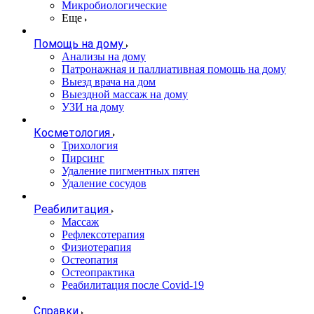
Микробиологические
Еще
Помощь на дому
Анализы на дому
Патронажная и паллиативная помощь на дому
Выезд врача на дом
Выездной массаж на дому
УЗИ на дому
Косметология
Трихология
Пирсинг
Удаление пигментных пятен
Удаление сосудов
Реабилитация
Массаж
Рефлексотерапия
Физиотерапия
Остеопатия
Остеопрактика
Реабилитация после Covid-19
Справки