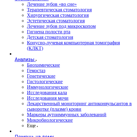
Лечение зубов «во сне»
Терапевтическая стоматология
Хирургическая стоматология
Эстетическая стоматология
Лечение зубов под микроскопом
Гигиена полости рта
Детская стоматология
Конусно-лучевая компьютерная томография
(КЛКТ)
Анализы
Биохимические
Гемостаз
Генетические
Гистологические
Иммунологические
Исследования кала
Исследования мочи
Лекарственный мониторинг антиконвульсантов в
сыворотке (плазме) крови
Маркеры аутоиммунных заболеваний
Микробиологические
Еще
Помощь на дому