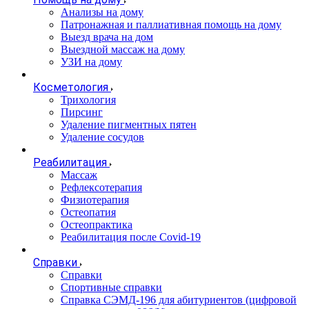
Анализы на дому
Патронажная и паллиативная помощь на дому
Выезд врача на дом
Выездной массаж на дому
УЗИ на дому
Косметология
Трихология
Пирсинг
Удаление пигментных пятен
Удаление сосудов
Реабилитация
Массаж
Рефлексотерапия
Физиотерапия
Остеопатия
Остеопрактика
Реабилитация после Covid-19
Справки
Справки
Спортивные справки
Справка СЭМД‑196 для абитуриентов (цифровой