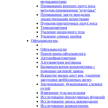
медикаментами
Промывание верхних пазух носа
методом перемещения "кукушка"
Промывание лакун миндалин
лекарственными веществами
Пункция придаточных пазух носа
Тимпанометрия
Удаление инородного тела
Удаление серных пробок
Офтальмология
Офтальмология
Прием врача-офтальмолога
Авторефрактометрия
Алгезиметрия роговицы
Биомикроскопия коньюнктивы с
помощью щелевой лампы
Вскрытие малых кист век, удаление
закупорки мейболиевых желез
Зондирование, бужирование слезных
путей
Измерение угла косоглазия
Исследование бинокулярных функций
Исследование запаса аккомодации
Исследование конвергенции,