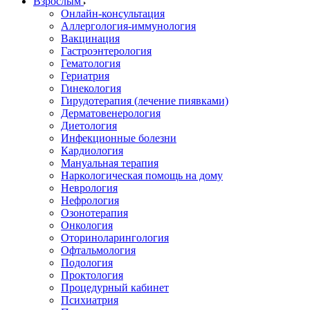
Взрослым
Онлайн-консультация
Аллергология-иммунология
Вакцинация
Гастроэнтерология
Гематология
Гериатрия
Гинекология
Гирудотерапия (лечение пиявками)
Дерматовенерология
Диетология
Инфекционные болезни
Кардиология
Мануальная терапия
Наркологическая помощь на дому
Неврология
Нефрология
Озонотерапия
Онкология
Оториноларингология
Офтальмология
Подология
Проктология
Процедурный кабинет
Психиатрия