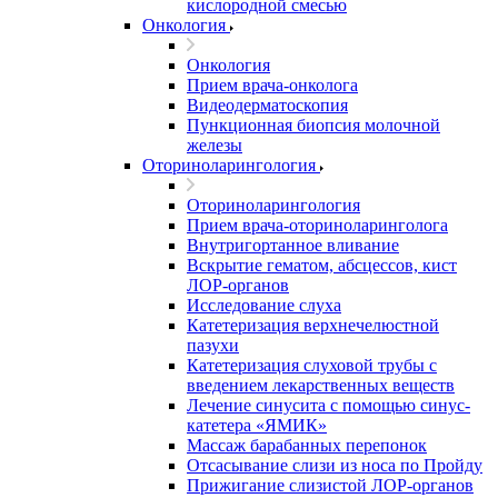
кислородной смесью
Онкология
Онкология
Прием врача-онколога
Видеодерматоскопия
Пункционная биопсия молочной
железы
Оториноларингология
Оториноларингология
Прием врача-оториноларинголога
Внутригортанное вливание
Вскрытие гематом, абсцессов, кист
ЛОР-органов
Исследование слуха
Катетеризация верхнечелюстной
пазухи
Катетеризация слуховой трубы с
введением лекарственных веществ
Лечение синусита с помощью синус-
катетера «ЯМИК»
Массаж барабанных перепонок
Отсасывание слизи из носа по Пройду
Прижигание слизистой ЛОР-органов