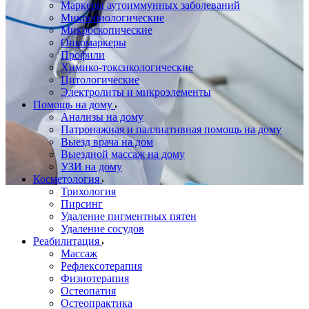
Маркеры аутоиммунных заболеваний
Микробиологические
Микроскопические
Онкомаркеры
Профили
Химико-токсикологические
Цитологические
Электролиты и микроэлементы
Помощь на дому
Анализы на дому
Патронажная и паллиативная помощь на дому
Выезд врача на дом
Выездной массаж на дому
УЗИ на дому
Косметология
Трихология
Пирсинг
Удаление пигментных пятен
Удаление сосудов
Реабилитация
Массаж
Рефлексотерапия
Физиотерапия
Остеопатия
Остеопрактика