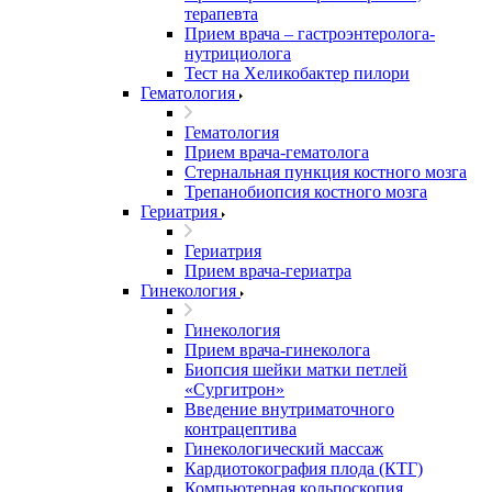
терапевта
Прием врача – гастроэнтеролога-
нутрициолога
Тест на Хеликобактер пилори
Гематология
Гематология
Прием врача-гематолога
Стернальная пункция костного мозга
Трепанобиопсия костного мозга
Гериатрия
Гериатрия
Прием врача-гериатра
Гинекология
Гинекология
Прием врача-гинеколога
Биопсия шейки матки петлей
«Сургитрон»
Введение внутриматочного
контрацептива
Гинекологический массаж
Кардиотокография плода (КТГ)
Компьютерная кольпоскопия