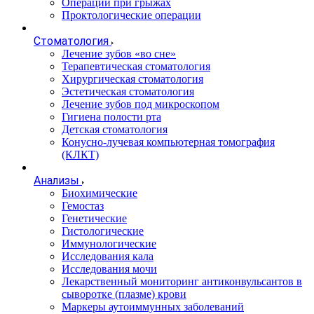
Операции при грыжах
Проктологические операции
Стоматология
Лечение зубов «во сне»
Терапевтическая стоматология
Хирургическая стоматология
Эстетическая стоматология
Лечение зубов под микроскопом
Гигиена полости рта
Детская стоматология
Конусно-лучевая компьютерная томография
(КЛКТ)
Анализы
Биохимические
Гемостаз
Генетические
Гистологические
Иммунологические
Исследования кала
Исследования мочи
Лекарственный мониторинг антиконвульсантов в
сыворотке (плазме) крови
Маркеры аутоиммунных заболеваний