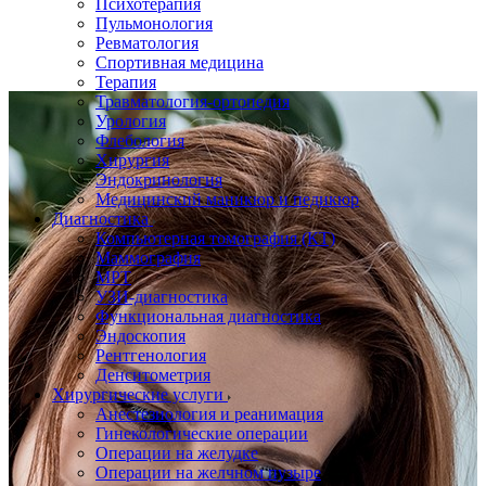
Психотерапия
Пульмонология
Ревматология
Спортивная медицина
Терапия
Травматология-ортопедия
Урология
Флебология
Хирургия
Эндокринология
Медицинский маникюр и педикюр
Диагностика
Компьютерная томография (КТ)
Маммография
МРТ
УЗИ-диагностика
Функциональная диагностика
Эндоскопия
Рентгенология
Денситометрия
Хирургические услуги
Анестезиология и реанимация
Гинекологические операции
Операции на желудке
Операции на желчном пузыре