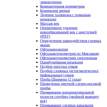
дивергенции
Компьютерная периметрия
Коррекция зрения
Лечение халязиона с помощью
инъекции
Массаж век
Оперативное удаление
новообразований век с анестезией
(РПУ)
Определение равнодействия глазных
мышц
Офтальмоскопия
Офтальмотонометрия по Маклакову
Офтальмотонометрия электронная
Парабульбарная инъекция
Подбор простых очков
Подбор сложных (астигматических,
бифокальных) очков
Проба Ширмера (2 глаза)
Проведение цветной слезно-носовой
пробы
Промывание конъюнктивальной
полости струйно (двойной выворот
век)
Промывание слезных канальцев