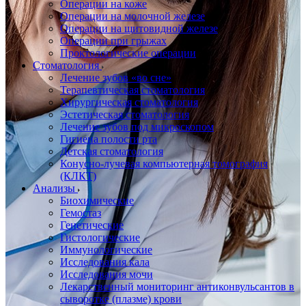
Операции на коже
Операции на молочной железе
Операции на щитовидной железе
Операции при грыжах
Проктологические операции
Стоматология
Лечение зубов «во сне»
Терапевтическая стоматология
Хирургическая стоматология
Эстетическая стоматология
Лечение зубов под микроскопом
Гигиена полости рта
Детская стоматология
Конусно-лучевая компьютерная томография
(КЛКТ)
Анализы
Биохимические
Гемостаз
Генетические
Гистологические
Иммунологические
Исследования кала
Исследования мочи
Лекарственный мониторинг антиконвульсантов в
сыворотке (плазме) крови