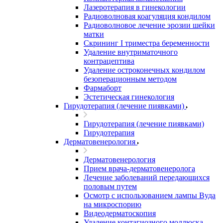
Лазеротерапия в гинекологии
Радиоволновая коагуляция кондилом
Радиоволновое лечение эрозии шейки
матки
Скрининг I триместра беременности
Удаление внутриматочного
контрацептива
Удаление остроконечных кондилом
безоперационным методом
Фармаборт
Эстетическая гинекология
Гирудотерапия (лечение пиявками)
Гирудотерапия (лечение пиявками)
Гирудотерапия
Дерматовенерология
Дерматовенерология
Прием врача-дерматовенеролога
Лечение заболеваний передающихся
половым путем
Осмотр с использованием лампы Вуда
на микроспорию
Видеодерматоскопия
Удаление контагиозного моллюска