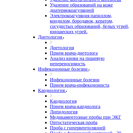
Удаление образований на коже
диатермокоагуляцией
Электрокоагуляция папиллом,
кондилом, бородавок, кератом,
сосудистых образований, белых угрей,
юношеских угрей.
Диетология
Диетология
Прием врача-диетолога
Анализ крови на пищевую
непереносимость
Инфекционные болезни
Инфекционные болезни
Прием врача-инфекциониста
Кардиология
Кардиология
Прием врача-кардиолога
Липидология
Медикаментозные пробы при ЭКГ
Ортостатическая проба
Проба с гипервентиляцией