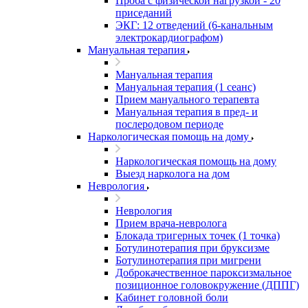
Проба с физической нагрузкой - 20
приседаний
ЭКГ: 12 отведений (6-канальным
электрокардиографом)
Мануальная терапия
Мануальная терапия
Мануальная терапия (1 сеанс)
Прием мануального терапевта
Мануальная терапия в пред- и
послеродовом периоде
Наркологическая помощь на дому
Наркологическая помощь на дому
Выезд нарколога на дом
Неврология
Неврология
Прием врача-невролога
Блокада тригерных точек (1 точка)
Ботулинотерапия при бруксизме
Ботулинотерапия при мигрени
Доброкачественное пароксизмальное
позиционное головокружение (ДППГ)
Кабинет головной боли