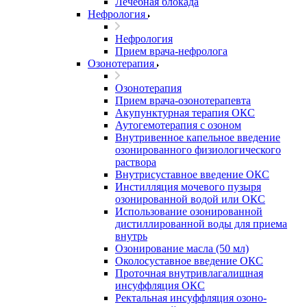
Лечебная блокада
Нефрология
Нефрология
Прием врача-нефролога
Озонотерапия
Озонотерапия
Прием врача-озонотерапевта
Акупунктурная терапия ОКС
Аутогемотерапия с озоном
Внутривенное капельное введение
озонированного физиологического
раствора
Внутрисуставное введение ОКС
Инстилляция мочевого пузыря
озонированной водой или ОКС
Использование озонированной
дистиллированной воды для приема
внутрь
Озонирование масла (50 мл)
Околосуставное введение ОКС
Проточная внутривлагалищная
инсуффляция ОКС
Ректальная инсуффляция озоно-