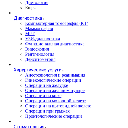
Диетология
Еще
Диагностика
Компьютерная томография (КТ)
Маммография
МРТ
УЗИ-диагностика
Функциональная диагностика
Эндоскопия
Рентгенология
Денситометрия
Хирургические услуги
Анестезиология и реанимация
Гинекологические операции
Операции на желудке
Операции на желчном пузыре
Операции на коже
Операции на молочной железе
Операции на щитовидной железе
Операции при грыжах
Проктологические операции
Стоматология