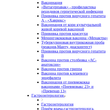
Вакцинация
«Витагерпавак» - профилактика
рецидивов герпетической инфекции
Прививка против вирусного гепатита
А - «Хаврикс»
Вакцинация от кори культуральной
живой коревой вакциной
Прививка против краснухи
Менингококковая вакцина «Менактра»
Туберкулиновая внутрикожная проба
(реакция-Манту, диаскинтест)
Прививка против вирусного гепатита
В
Вакцина против столбняка «АС-
анатоксин»
Вакцина против гриппа
Вакцина против клещевого
энцефалита
Вакцинация от пневмококка
вакцинами «Пневмовакс 23» и
«Превенар 13»
Гастроэнтерология
Гастроэнтерология
Приём врача-гастроэнтеролога,