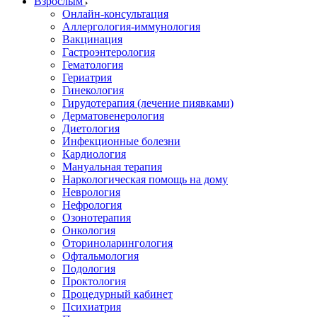
Взрослым
Онлайн-консультация
Аллергология-иммунология
Вакцинация
Гастроэнтерология
Гематология
Гериатрия
Гинекология
Гирудотерапия (лечение пиявками)
Дерматовенерология
Диетология
Инфекционные болезни
Кардиология
Мануальная терапия
Наркологическая помощь на дому
Неврология
Нефрология
Озонотерапия
Онкология
Оториноларингология
Офтальмология
Подология
Проктология
Процедурный кабинет
Психиатрия