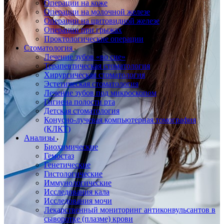
Операции на коже
Операции на молочной железе
Операции на щитовидной железе
Операции при грыжах
Проктологические операции
Стоматология
Лечение зубов «во сне»
Терапевтическая стоматология
Хирургическая стоматология
Эстетическая стоматология
Лечение зубов под микроскопом
Гигиена полости рта
Детская стоматология
Конусно-лучевая компьютерная томография
(КЛКТ)
Анализы
Биохимические
Гемостаз
Генетические
Гистологические
Иммунологические
Исследования кала
Исследования мочи
Лекарственный мониторинг антиконвульсантов в
сыворотке (плазме) крови