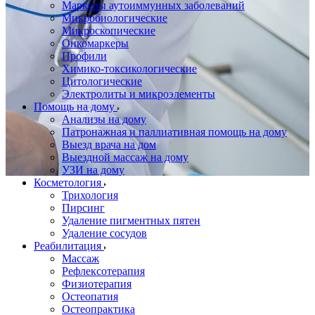
Маркеры аутоиммунных заболеваний
Микробиологические
Микроскопические
Онкомаркеры
Профили
Химико-токсикологические
Цитологические
Электролиты и микроэлементы
Помощь на дому
Анализы на дому
Патронажная и паллиативная помощь на дому
Выезд врача на дом
Выездной массаж на дому
УЗИ на дому
Косметология
Трихология
Пирсинг
Удаление пигментных пятен
Удаление сосудов
Реабилитация
Массаж
Рефлексотерапия
Физиотерапия
Остеопатия
Остеопрактика