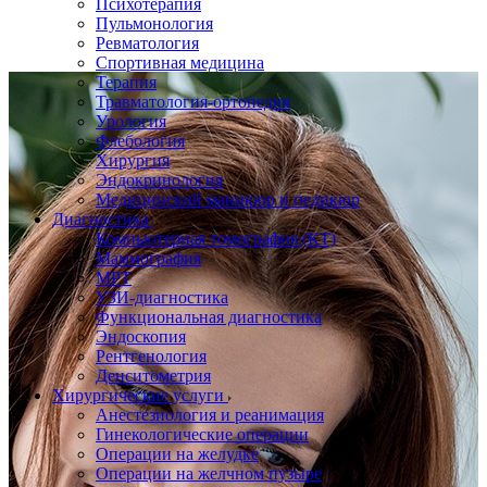
Психотерапия
Пульмонология
Ревматология
Спортивная медицина
Терапия
Травматология-ортопедия
Урология
Флебология
Хирургия
Эндокринология
Медицинский маникюр и педикюр
Диагностика
Компьютерная томография (КТ)
Маммография
МРТ
УЗИ-диагностика
Функциональная диагностика
Эндоскопия
Рентгенология
Денситометрия
Хирургические услуги
Анестезиология и реанимация
Гинекологические операции
Операции на желудке
Операции на желчном пузыре