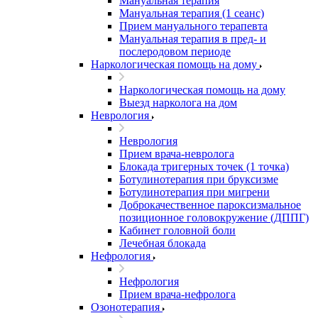
Мануальная терапия
Мануальная терапия (1 сеанс)
Прием мануального терапевта
Мануальная терапия в пред- и
послеродовом периоде
Наркологическая помощь на дому
Наркологическая помощь на дому
Выезд нарколога на дом
Неврология
Неврология
Прием врача-невролога
Блокада тригерных точек (1 точка)
Ботулинотерапия при бруксизме
Ботулинотерапия при мигрени
Доброкачественное пароксизмальное
позиционное головокружение (ДППГ)
Кабинет головной боли
Лечебная блокада
Нефрология
Нефрология
Прием врача-нефролога
Озонотерапия