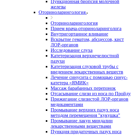
Пункционная биопсия молочной
железы
Оториноларингология
Оториноларингология
Прием врача-оториноларинголога
Внутригортанное вливание
Вскрытие гематом, абсцессов, кист
ЛОР-органов
Исследование слуха
Катетеризация верхнечелюстной
пазухи
Катетеризация слуховой трубы с
введением лекарственных веществ
Лечение синусита с помощью синус-
катетера «ЯМИК»
Массаж барабанных перепонок
Отсасывание слизи из носа по Пройду
Прижигание слизистой ЛОР-органов
медикаментами
Промывание верхних пазух носа
методом перемещения "кукушка"
Промывание лакун миндалин
лекарственными веществами
Пункция придаточных пазух носа