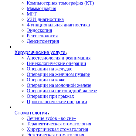
Компьютерная томография (КТ)
Маммография
МРТ
УЗИ-диагностика
Функциональная диагностика
Эндоскопия
Рентгенология
Денситометрия
Хирургические услуги
Анестезиология и реанимация
Гинекологические операции
Операции на желудке
Операции на желчном пузыре
Операции на коже
Операции на молочной железе
Операции на щитовидной железе
Операции при грыжах
Проктологические операции
Стоматология
Лечение зубов «во сне»
Терапевтическая стоматология
Хирургическая стоматология
Эстетическая стоматология