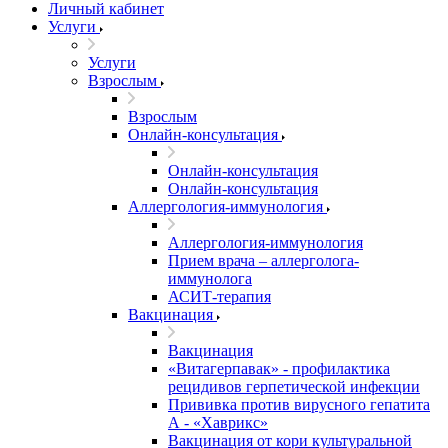
Личный кабинет
Услуги
Услуги
Взрослым
Взрослым
Онлайн-консультация
Онлайн-консультация
Онлайн-консультация
Аллергология-иммунология
Аллергология-иммунология
Прием врача – аллерголога-
иммунолога
АСИТ-терапия
Вакцинация
Вакцинация
«Витагерпавак» - профилактика
рецидивов герпетической инфекции
Прививка против вирусного гепатита
А - «Хаврикс»
Вакцинация от кори культуральной