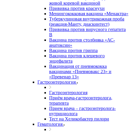
живой коревой вакциной
Прививка против краснухи
Менингококковая вакцина «Менактра»
Туберкулиновая внутрикожная проба
(реакция-Манту, диаскинтест)
Прививка против вирусного гепатита
В
Вакцина против столбняка «АС-
анатоксин»
Вакцина против гриппа
Вакцина против клещевого
энцефалита
Вакцинация от пневмококка
вакцинами «Пневмовакс 23» и
«Превенар 13»
Гастроэнтерология
Гастроэнтерология
Приём врача-гастроэнтеролога,
терапевта
Прием врача – гастроэнтеролога-
нутрициолога
Тест на Хеликобактер пилори
Гематология