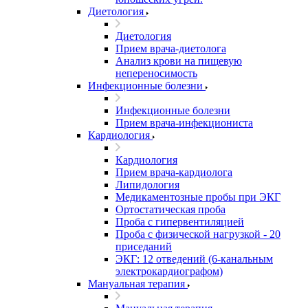
Диетология
Диетология
Прием врача-диетолога
Анализ крови на пищевую
непереносимость
Инфекционные болезни
Инфекционные болезни
Прием врача-инфекциониста
Кардиология
Кардиология
Прием врача-кардиолога
Липидология
Медикаментозные пробы при ЭКГ
Ортостатическая проба
Проба с гипервентиляцией
Проба с физической нагрузкой - 20
приседаний
ЭКГ: 12 отведений (6-канальным
электрокардиографом)
Мануальная терапия