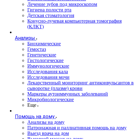
Лечение зубов под микроскопом
Гигиена полости рта
Детская стоматология
Конусно-лучевая компьютерная томография
(КЛКТ)
Анализы
Биохимические
Гемостаз
Генетические
Гистологические
Иммунологические
Исследования кала
Исследования мочи
Лекарственный мониторинг антиконвульсантов в
сыворотке (плазме) крови
Маркеры аутоиммунных заболеваний
Микробиологические
Еще
Помощь на дому
Анализы на дому
Патронажная и паллиативная помощь на дому
Выезд врача на дом
Выездной массаж на дому