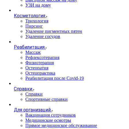
УЗИ на дому
Косметология
Трихология
Пирсинг
Удаление пигментных пятен
Удаление сосудов
Реабилитация
Массаж
Рефлексотерапия
Физиотерапия
Остеопатия
Остеопрактика
Реабилитация после Covid-19
Справки
Справки
Спортивные справки
Для организаций
Вакцинация сотрудников
Медицинские осмотры
Прямое медицинское обслуживание