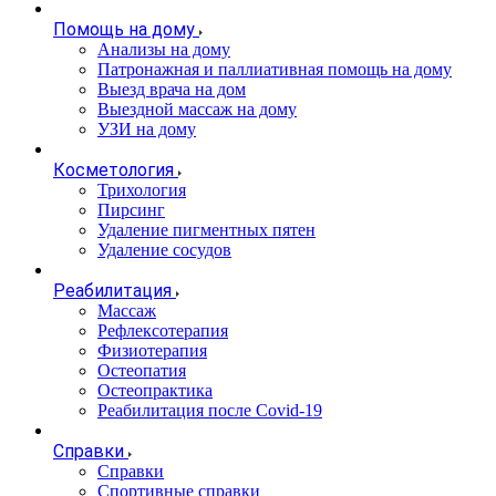
Помощь на дому
Анализы на дому
Патронажная и паллиативная помощь на дому
Выезд врача на дом
Выездной массаж на дому
УЗИ на дому
Косметология
Трихология
Пирсинг
Удаление пигментных пятен
Удаление сосудов
Реабилитация
Массаж
Рефлексотерапия
Физиотерапия
Остеопатия
Остеопрактика
Реабилитация после Covid-19
Справки
Справки
Спортивные справки