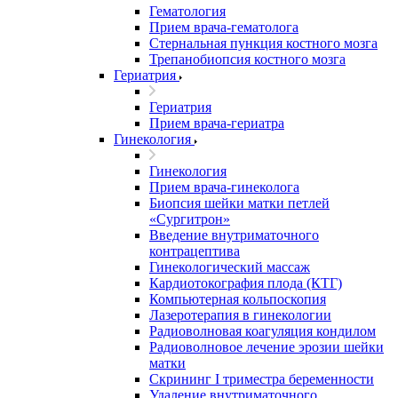
Гематология
Прием врача-гематолога
Стернальная пункция костного мозга
Трепанобиопсия костного мозга
Гериатрия
Гериатрия
Прием врача-гериатра
Гинекология
Гинекология
Прием врача-гинеколога
Биопсия шейки матки петлей
«Сургитрон»
Введение внутриматочного
контрацептива
Гинекологический массаж
Кардиотокография плода (КТГ)
Компьютерная кольпоскопия
Лазеротерапия в гинекологии
Радиоволновая коагуляция кондилом
Радиоволновое лечение эрозии шейки
матки
Скрининг I триместра беременности
Удаление внутриматочного