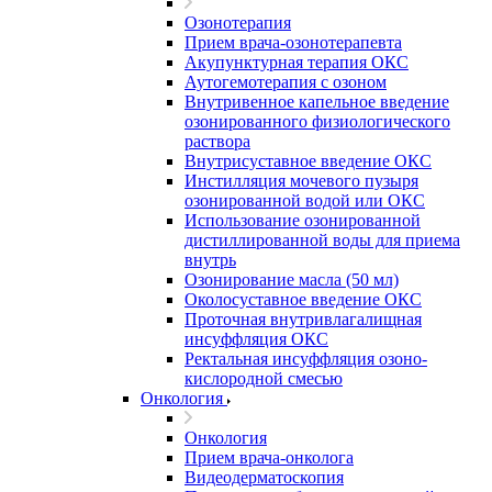
Озонотерапия
Прием врача-озонотерапевта
Акупунктурная терапия ОКС
Аутогемотерапия с озоном
Внутривенное капельное введение
озонированного физиологического
раствора
Внутрисуставное введение ОКС
Инстилляция мочевого пузыря
озонированной водой или ОКС
Использование озонированной
дистиллированной воды для приема
внутрь
Озонирование масла (50 мл)
Околосуставное введение ОКС
Проточная внутривлагалищная
инсуффляция ОКС
Ректальная инсуффляция озоно-
кислородной смесью
Онкология
Онкология
Прием врача-онколога
Видеодерматоскопия