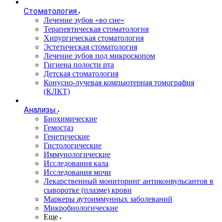
Стоматология
Лечение зубов «во сне»
Терапевтическая стоматология
Хирургическая стоматология
Эстетическая стоматология
Лечение зубов под микроскопом
Гигиена полости рта
Детская стоматология
Конусно-лучевая компьютерная томография
(КЛКТ)
Анализы
Биохимические
Гемостаз
Генетические
Гистологические
Иммунологические
Исследования кала
Исследования мочи
Лекарственный мониторинг антиконвульсантов в
сыворотке (плазме) крови
Маркеры аутоиммунных заболеваний
Микробиологические
Еще