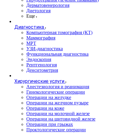
Дерматовенерология
Диетология
Еще
Диагностика
Компьютерная томография (КТ)
Маммография
МРТ
УЗИ-диагностика
Функциональная диагностика
Эндоскопия
Рентгенология
Денситометрия
Хирургические услуги
Анестезиология и реанимация
Гинекологические операции
Операции на желудке
Операции на желчном пузыре
Операции на коже
Операции на молочной железе
Операции на щитовидной железе
Операции при грыжах
Проктологические операции