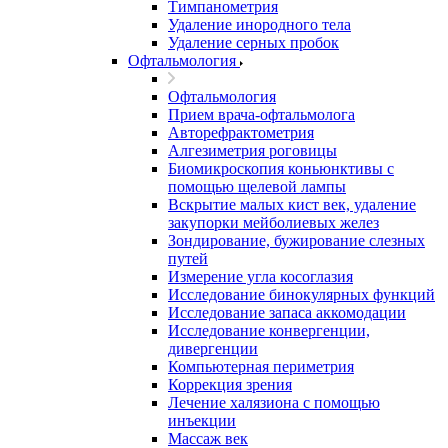
Тимпанометрия
Удаление инородного тела
Удаление серных пробок
Офтальмология
Офтальмология
Прием врача-офтальмолога
Авторефрактометрия
Алгезиметрия роговицы
Биомикроскопия коньюнктивы с
помощью щелевой лампы
Вскрытие малых кист век, удаление
закупорки мейболиевых желез
Зондирование, бужирование слезных
путей
Измерение угла косоглазия
Исследование бинокулярных функций
Исследование запаса аккомодации
Исследование конвергенции,
дивергенции
Компьютерная периметрия
Коррекция зрения
Лечение халязиона с помощью
инъекции
Массаж век