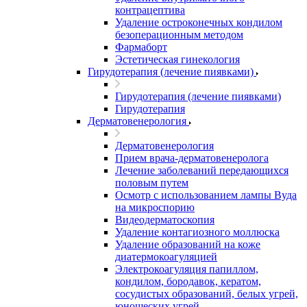
контрацептива
Удаление остроконечных кондилом
безоперационным методом
Фармаборт
Эстетическая гинекология
Гирудотерапия (лечение пиявками)
Гирудотерапия (лечение пиявками)
Гирудотерапия
Дерматовенерология
Дерматовенерология
Прием врача-дерматовенеролога
Лечение заболеваний передающихся
половым путем
Осмотр с использованием лампы Вуда
на микроспорию
Видеодерматоскопия
Удаление контагиозного моллюска
Удаление образований на коже
диатермокоагуляцией
Электрокоагуляция папиллом,
кондилом, бородавок, кератом,
сосудистых образований, белых угрей,
юношеских угрей.