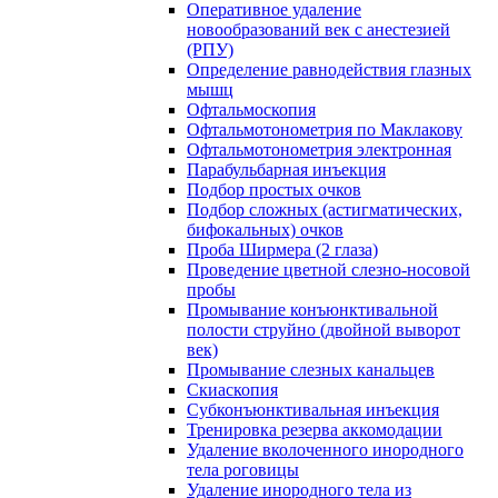
Оперативное удаление
новообразований век с анестезией
(РПУ)
Определение равнодействия глазных
мышц
Офтальмоскопия
Офтальмотонометрия по Маклакову
Офтальмотонометрия электронная
Парабульбарная инъекция
Подбор простых очков
Подбор сложных (астигматических,
бифокальных) очков
Проба Ширмера (2 глаза)
Проведение цветной слезно-носовой
пробы
Промывание конъюнктивальной
полости струйно (двойной выворот
век)
Промывание слезных канальцев
Скиаскопия
Субконъюнктивальная инъекция
Тренировка резерва аккомодации
Удаление вколоченного инородного
тела роговицы
Удаление инородного тела из