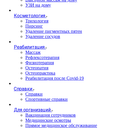
УЗИ на дому
Косметология
Трихология
Пирсинг
Удаление пигментных пятен
Удаление сосудов
Реабилитация
Массаж
Рефлексотерапия
Физиотерапия
Остеопатия
Остеопрактика
Реабилитация после Covid-19
Справки
Справки
Спортивные справки
Для организаций
Вакцинация сотрудников
Медицинские осмотры
Прямое медицинское обслуживание