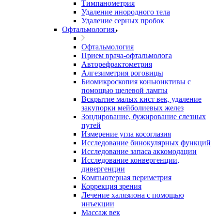
Тимпанометрия
Удаление инородного тела
Удаление серных пробок
Офтальмология
Офтальмология
Прием врача-офтальмолога
Авторефрактометрия
Алгезиметрия роговицы
Биомикроскопия коньюнктивы с
помощью щелевой лампы
Вскрытие малых кист век, удаление
закупорки мейболиевых желез
Зондирование, бужирование слезных
путей
Измерение угла косоглазия
Исследование бинокулярных функций
Исследование запаса аккомодации
Исследование конвергенции,
дивергенции
Компьютерная периметрия
Коррекция зрения
Лечение халязиона с помощью
инъекции
Массаж век