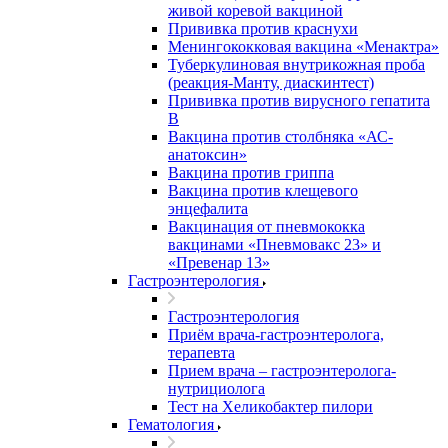
живой коревой вакциной
Прививка против краснухи
Менингококковая вакцина «Менактра»
Туберкулиновая внутрикожная проба
(реакция-Манту, диаскинтест)
Прививка против вирусного гепатита
В
Вакцина против столбняка «АС-
анатоксин»
Вакцина против гриппа
Вакцина против клещевого
энцефалита
Вакцинация от пневмококка
вакцинами «Пневмовакс 23» и
«Превенар 13»
Гастроэнтерология
Гастроэнтерология
Приём врача-гастроэнтеролога,
терапевта
Прием врача – гастроэнтеролога-
нутрициолога
Тест на Хеликобактер пилори
Гематология