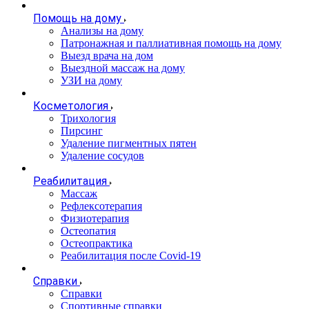
Помощь на дому
Анализы на дому
Патронажная и паллиативная помощь на дому
Выезд врача на дом
Выездной массаж на дому
УЗИ на дому
Косметология
Трихология
Пирсинг
Удаление пигментных пятен
Удаление сосудов
Реабилитация
Массаж
Рефлексотерапия
Физиотерапия
Остеопатия
Остеопрактика
Реабилитация после Covid-19
Справки
Справки
Спортивные справки