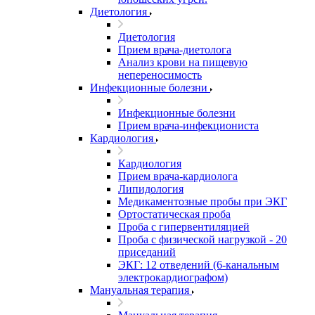
Диетология
Диетология
Прием врача-диетолога
Анализ крови на пищевую
непереносимость
Инфекционные болезни
Инфекционные болезни
Прием врача-инфекциониста
Кардиология
Кардиология
Прием врача-кардиолога
Липидология
Медикаментозные пробы при ЭКГ
Ортостатическая проба
Проба с гипервентиляцией
Проба с физической нагрузкой - 20
приседаний
ЭКГ: 12 отведений (6-канальным
электрокардиографом)
Мануальная терапия