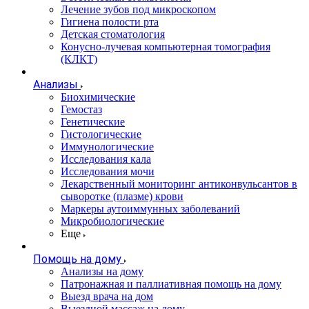
Лечение зубов под микроскопом
Гигиена полости рта
Детская стоматология
Конусно-лучевая компьютерная томография
(КЛКТ)
Анализы
Биохимические
Гемостаз
Генетические
Гистологические
Иммунологические
Исследования кала
Исследования мочи
Лекарственный мониторинг антиконвульсантов в
сыворотке (плазме) крови
Маркеры аутоиммунных заболеваний
Микробиологические
Еще
Помощь на дому
Анализы на дому
Патронажная и паллиативная помощь на дому
Выезд врача на дом
Выездной массаж на дому