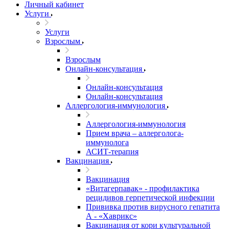
Личный кабинет
Услуги
Услуги
Взрослым
Взрослым
Онлайн-консультация
Онлайн-консультация
Онлайн-консультация
Аллергология-иммунология
Аллергология-иммунология
Прием врача – аллерголога-
иммунолога
АСИТ-терапия
Вакцинация
Вакцинация
«Витагерпавак» - профилактика
рецидивов герпетической инфекции
Прививка против вирусного гепатита
А - «Хаврикс»
Вакцинация от кори культуральной