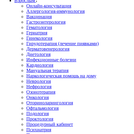
Взрослым
Онлайн-консультация
Аллергология-иммунология
Вакцинация
Гастроэнтерология
Гематология
Гериатрия
Гинекология
Гирудотерапия (лечение пиявками)
Дерматовенерология
Диетология
Инфекционные болезни
Кардиология
Мануальная терапия
Наркологическая помощь на дому
Неврология
Нефрология
Озонотерапия
Онкология
Оториноларингология
Офтальмология
Подология
Проктология
Процедурный кабинет
Психиатрия