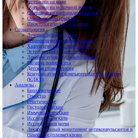
Операции на коже
Операции на молочной железе
Операции на щитовидной железе
Операции при грыжах
Проктологические операции
Стоматология
Лечение зубов «во сне»
Терапевтическая стоматология
Хирургическая стоматология
Эстетическая стоматология
Лечение зубов под микроскопом
Гигиена полости рта
Детская стоматология
Конусно-лучевая компьютерная томография
(КЛКТ)
Анализы
Биохимические
Гемостаз
Генетические
Гистологические
Иммунологические
Исследования кала
Исследования мочи
Лекарственный мониторинг антиконвульсантов в
сыворотке (плазме) крови