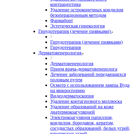
контрацептива
Удаление остроконечных кондилом
безоперационным методом
Фармаборт
Эстетическая гинекология
Гирудотерапия (лечение пиявками)
Гирудотерапия (лечение пиявками)
Гирудотерапия
Дерматовенерология
Дерматовенерология
Прием врача-дерматовенеролога
Лечение заболеваний передающихся
половым путем
Осмотр с использованием лампы Вуда
на микроспорию
Видеодерматоскопия
Удаление контагиозного моллюска
Удаление образований на коже
диатермокоагуляцией
Электрокоагуляция папиллом,
кондилом, бородавок, кератом,
сосудистых образований, белых угрей,
юношеских угрей.