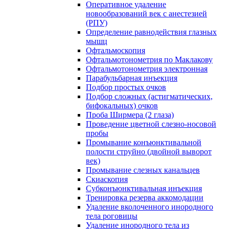
Оперативное удаление
новообразований век с анестезией
(РПУ)
Определение равнодействия глазных
мышц
Офтальмоскопия
Офтальмотонометрия по Маклакову
Офтальмотонометрия электронная
Парабульбарная инъекция
Подбор простых очков
Подбор сложных (астигматических,
бифокальных) очков
Проба Ширмера (2 глаза)
Проведение цветной слезно-носовой
пробы
Промывание конъюнктивальной
полости струйно (двойной выворот
век)
Промывание слезных канальцев
Скиаскопия
Субконъюнктивальная инъекция
Тренировка резерва аккомодации
Удаление вколоченного инородного
тела роговицы
Удаление инородного тела из