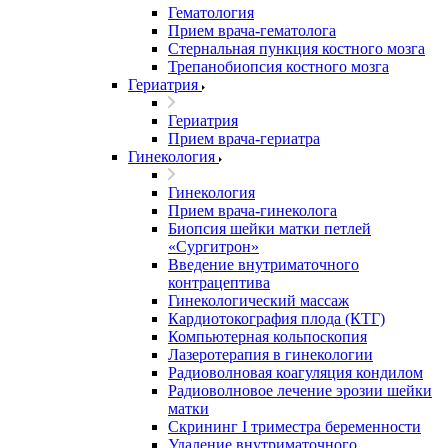
Гематология
Прием врача-гематолога
Стернальная пункция костного мозга
Трепанобиопсия костного мозга
Гериатрия
Гериатрия
Прием врача-гериатра
Гинекология
Гинекология
Прием врача-гинеколога
Биопсия шейки матки петлей
«Сургитрон»
Введение внутриматочного
контрацептива
Гинекологический массаж
Кардиотокография плода (КТГ)
Компьютерная кольпоскопия
Лазеротерапия в гинекологии
Радиоволновая коагуляция кондилом
Радиоволновое лечение эрозии шейки
матки
Скрининг I триместра беременности
Удаление внутриматочного