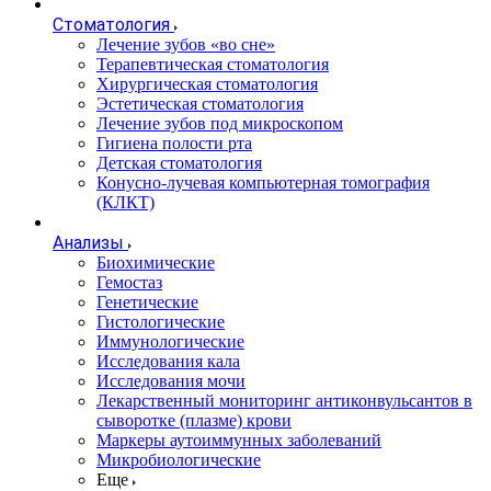
Стоматология
Лечение зубов «во сне»
Терапевтическая стоматология
Хирургическая стоматология
Эстетическая стоматология
Лечение зубов под микроскопом
Гигиена полости рта
Детская стоматология
Конусно-лучевая компьютерная томография
(КЛКТ)
Анализы
Биохимические
Гемостаз
Генетические
Гистологические
Иммунологические
Исследования кала
Исследования мочи
Лекарственный мониторинг антиконвульсантов в
сыворотке (плазме) крови
Маркеры аутоиммунных заболеваний
Микробиологические
Еще