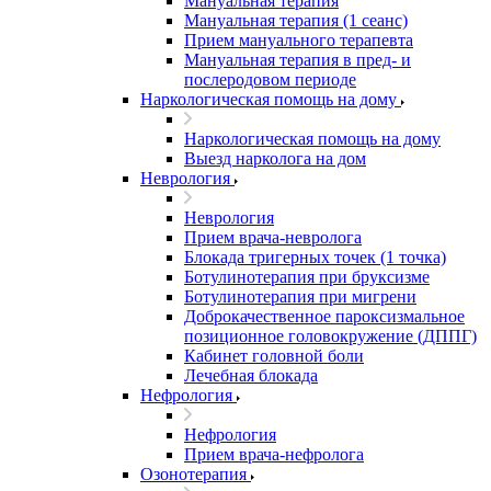
Мануальная терапия
Мануальная терапия (1 сеанс)
Прием мануального терапевта
Мануальная терапия в пред- и
послеродовом периоде
Наркологическая помощь на дому
Наркологическая помощь на дому
Выезд нарколога на дом
Неврология
Неврология
Прием врача-невролога
Блокада тригерных точек (1 точка)
Ботулинотерапия при бруксизме
Ботулинотерапия при мигрени
Доброкачественное пароксизмальное
позиционное головокружение (ДППГ)
Кабинет головной боли
Лечебная блокада
Нефрология
Нефрология
Прием врача-нефролога
Озонотерапия