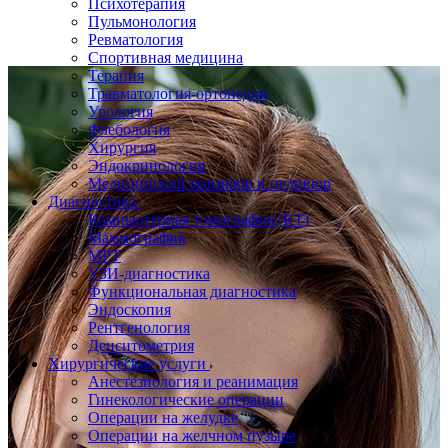
Психотерапия
Пульмонология
Ревматология
Спортивная медицина
Терапия
Травматология-ортопедия
Урология
Флебология
Хирургия
Эндокринология
Медицинский маникюр и педикюр
Диагностика
Компьютерная томография (КТ)
Маммография
МРТ
УЗИ-диагностика
Функциональная диагностика
Эндоскопия
Рентгенология
Денситометрия
Хирургические услуги
Анестезиология и реанимация
Гинекологические операции
Операции на желудке
Операции на желчном пузыре