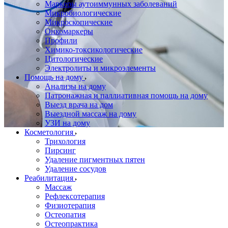
Маркеры аутоиммунных заболеваний
Микробиологические
Микроскопические
Онкомаркеры
Профили
Химико-токсикологические
Цитологические
Электролиты и микроэлементы
Помощь на дому
Анализы на дому
Патронажная и паллиативная помощь на дому
Выезд врача на дом
Выездной массаж на дому
УЗИ на дому
Косметология
Трихология
Пирсинг
Удаление пигментных пятен
Удаление сосудов
Реабилитация
Массаж
Рефлексотерапия
Физиотерапия
Остеопатия
Остеопрактика