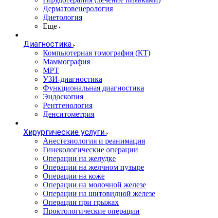
Дерматовенерология
Диетология
Еще
Диагностика
Компьютерная томография (КТ)
Маммография
МРТ
УЗИ-диагностика
Функциональная диагностика
Эндоскопия
Рентгенология
Денситометрия
Хирургические услуги
Анестезиология и реанимация
Гинекологические операции
Операции на желудке
Операции на желчном пузыре
Операции на коже
Операции на молочной железе
Операции на щитовидной железе
Операции при грыжах
Проктологические операции