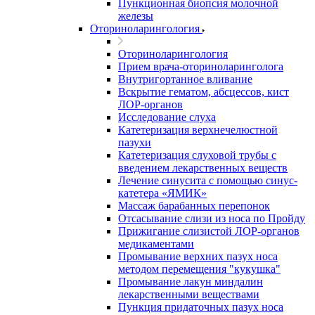
Пункционная биопсия молочной
железы
Оториноларингология
Оториноларингология
Прием врача-оториноларинголога
Внутригортанное вливание
Вскрытие гематом, абсцессов, кист
ЛОР-органов
Исследование слуха
Катетеризация верхнечелюстной
пазухи
Катетеризация слуховой трубы с
введением лекарственных веществ
Лечение синусита с помощью синус-
катетера «ЯМИК»
Массаж барабанных перепонок
Отсасывание слизи из носа по Пройду
Прижигание слизистой ЛОР-органов
медикаментами
Промывание верхних пазух носа
методом перемещения "кукушка"
Промывание лакун миндалин
лекарственными веществами
Пункция придаточных пазух носа