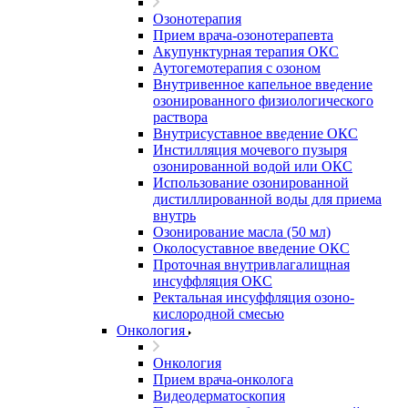
Озонотерапия
Прием врача-озонотерапевта
Акупунктурная терапия ОКС
Аутогемотерапия с озоном
Внутривенное капельное введение
озонированного физиологического
раствора
Внутрисуставное введение ОКС
Инстилляция мочевого пузыря
озонированной водой или ОКС
Использование озонированной
дистиллированной воды для приема
внутрь
Озонирование масла (50 мл)
Околосуставное введение ОКС
Проточная внутривлагалищная
инсуффляция ОКС
Ректальная инсуффляция озоно-
кислородной смесью
Онкология
Онкология
Прием врача-онколога
Видеодерматоскопия