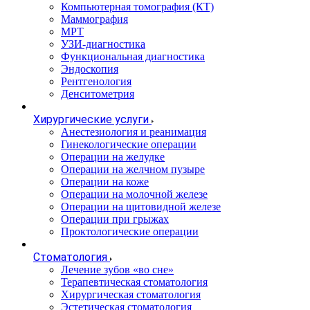
Компьютерная томография (КТ)
Маммография
МРТ
УЗИ-диагностика
Функциональная диагностика
Эндоскопия
Рентгенология
Денситометрия
Хирургические услуги
Анестезиология и реанимация
Гинекологические операции
Операции на желудке
Операции на желчном пузыре
Операции на коже
Операции на молочной железе
Операции на щитовидной железе
Операции при грыжах
Проктологические операции
Стоматология
Лечение зубов «во сне»
Терапевтическая стоматология
Хирургическая стоматология
Эстетическая стоматология