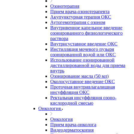
Озонотерапия
Прием врача-озонотерапевта
Акупунктурная терапия ОКС
Аутогемотерапия с озоном
Внутривенное капельное введение
озонированного физиологического
раствора
Внутрисуставное введение ОКС
Инстилляция мочевого пузыря
озонированной водой или ОКС
Использование озонированной
дистиллированной воды для приема
внутрь
Озонирование масла (50 мл)
Околосуставное введение ОКС
Проточная внутривлагалищная
инсуффляция ОКС
Ректальная инсуффляция озоно-
кислородной смесью
Онкология
Онкология
Прием врача-онколога
Видеодерматоскопия