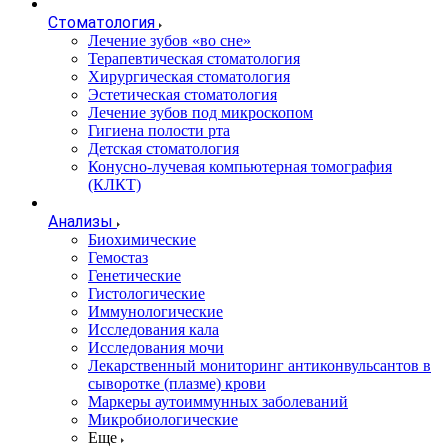
Стоматология
Лечение зубов «во сне»
Терапевтическая стоматология
Хирургическая стоматология
Эстетическая стоматология
Лечение зубов под микроскопом
Гигиена полости рта
Детская стоматология
Конусно-лучевая компьютерная томография
(КЛКТ)
Анализы
Биохимические
Гемостаз
Генетические
Гистологические
Иммунологические
Исследования кала
Исследования мочи
Лекарственный мониторинг антиконвульсантов в
сыворотке (плазме) крови
Маркеры аутоиммунных заболеваний
Микробиологические
Еще