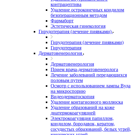
контрацептива
Удаление остроконечных кондилом
безоперационным методом
Фармаборт
Эстетическая гинекология
Гирудотерапия (лечение пиявками)
Гирудотерапия (лечение пиявками)
Гирудотерапия
Дерматовенерология
Дерматовенерология
Прием врача-дерматовенеролога
Лечение заболеваний передающихся
половым путем
Осмотр с использованием лампы Вуда
на микроспорию
Видеодерматоскопия
Удаление контагиозного моллюска
Удаление образований на коже
диатермокоагуляцией
Электрокоагуляция папиллом,
кондилом, бородавок, кератом,
сосудистых образований, белых угрей,
юношеских угрей.