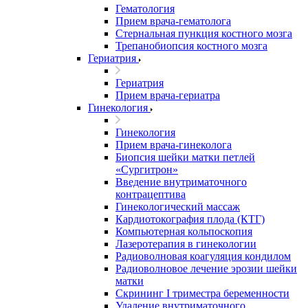
Гематология
Прием врача-гематолога
Стернальная пункция костного мозга
Трепанобиопсия костного мозга
Гериатрия
Гериатрия
Прием врача-гериатра
Гинекология
Гинекология
Прием врача-гинеколога
Биопсия шейки матки петлей
«Сургитрон»
Введение внутриматочного
контрацептива
Гинекологический массаж
Кардиотокография плода (КТГ)
Компьютерная кольпоскопия
Лазеротерапия в гинекологии
Радиоволновая коагуляция кондилом
Радиоволновое лечение эрозии шейки
матки
Скрининг I триместра беременности
Удаление внутриматочного