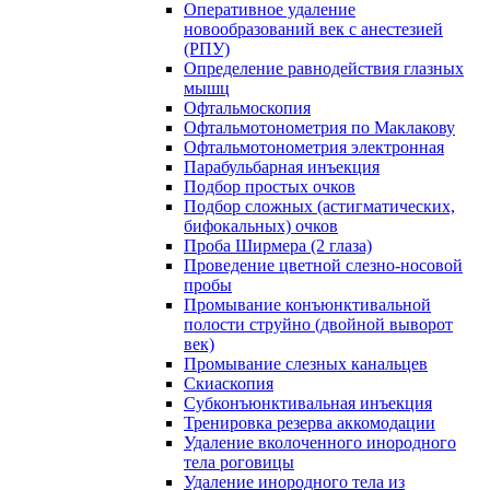
Оперативное удаление
новообразований век с анестезией
(РПУ)
Определение равнодействия глазных
мышц
Офтальмоскопия
Офтальмотонометрия по Маклакову
Офтальмотонометрия электронная
Парабульбарная инъекция
Подбор простых очков
Подбор сложных (астигматических,
бифокальных) очков
Проба Ширмера (2 глаза)
Проведение цветной слезно-носовой
пробы
Промывание конъюнктивальной
полости струйно (двойной выворот
век)
Промывание слезных канальцев
Скиаскопия
Субконъюнктивальная инъекция
Тренировка резерва аккомодации
Удаление вколоченного инородного
тела роговицы
Удаление инородного тела из