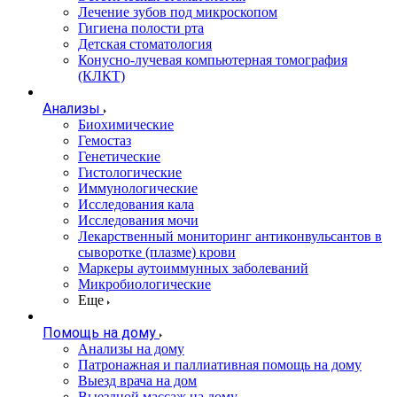
Лечение зубов под микроскопом
Гигиена полости рта
Детская стоматология
Конусно-лучевая компьютерная томография
(КЛКТ)
Анализы
Биохимические
Гемостаз
Генетические
Гистологические
Иммунологические
Исследования кала
Исследования мочи
Лекарственный мониторинг антиконвульсантов в
сыворотке (плазме) крови
Маркеры аутоиммунных заболеваний
Микробиологические
Еще
Помощь на дому
Анализы на дому
Патронажная и паллиативная помощь на дому
Выезд врача на дом
Выездной массаж на дому