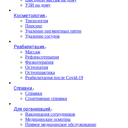
УЗИ на дому
Косметология
Трихология
Пирсинг
Удаление пигментных пятен
Удаление сосудов
Реабилитация
Массаж
Рефлексотерапия
Физиотерапия
Остеопатия
Остеопрактика
Реабилитация после Covid-19
Справки
Справки
Спортивные справки
Для организаций
Вакцинация сотрудников
Медицинские осмотры
Прямое медицинское обслуживание