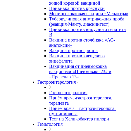
живой коревой вакциной
Прививка против краснухи
Менингококковая вакцина «Менактра»
Туберкулиновая внутрикожная проба
(реакция-Манту, диаскинтест)
Прививка против вирусного гепатита
В
Вакцина против столбняка «АС-
анатоксин»
Вакцина против гриппа
Вакцина против клещевого
энцефалита
Вакцинация от пневмококка
вакцинами «Пневмовакс 23» и
«Превенар 13»
Гастроэнтерология
Гастроэнтерология
Приём врача-гастроэнтеролога,
терапевта
Прием врача – гастроэнтеролога-
нутрициолога
Тест на Хеликобактер пилори
Гематология