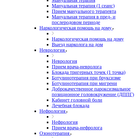
Мануальная терапия
Мануальная терапия (1 сеанс)
Прием мануального терапевта
Мануальная терапия в пред- и
послеродовом периоде
Наркологическая помощь на дому
Наркологическая помощь на дому
Выезд нарколога на дом
Неврология
Неврология
Прием врача-невролога
Блокада тригерных точек (1 точка)
Ботулинотерапия при бруксизме
Ботулинотерапия при мигрени
Доброкачественное пароксизмальное
позиционное головокружение (ДППГ)
Кабинет головной боли
Лечебная блокада
Нефрология
Нефрология
Прием врача-нефролога
Озонотерапия