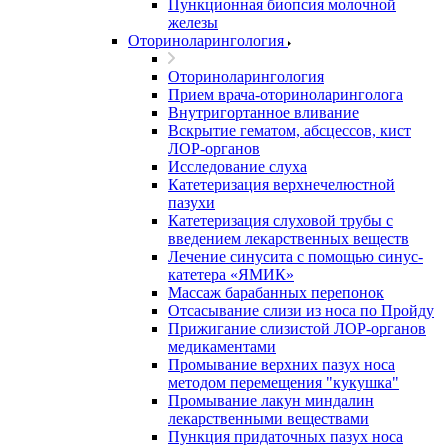
Пункционная биопсия молочной
железы
Оториноларингология
Оториноларингология
Прием врача-оториноларинголога
Внутригортанное вливание
Вскрытие гематом, абсцессов, кист
ЛОР-органов
Исследование слуха
Катетеризация верхнечелюстной
пазухи
Катетеризация слуховой трубы с
введением лекарственных веществ
Лечение синусита с помощью синус-
катетера «ЯМИК»
Массаж барабанных перепонок
Отсасывание слизи из носа по Пройду
Прижигание слизистой ЛОР-органов
медикаментами
Промывание верхних пазух носа
методом перемещения "кукушка"
Промывание лакун миндалин
лекарственными веществами
Пункция придаточных пазух носа