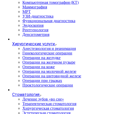
Компьютерная томография (КТ)
Маммография
МРТ
УЗИ-диагностика
Функциональная диагностика
Эндоскопия
Рентгенология
Денситометрия
Хирургические услуги
Анестезиология и реанимация
Гинекологические операции
Операции на желудке
Операции на желчном пузыре
Операции на коже
Операции на молочной железе
Операции на щитовидной железе
Операции при грыжах
Проктологические операции
Стоматология
Лечение зубов «во сне»
Терапевтическая стоматология
Хирургическая стоматология
Эстетическая стоматология