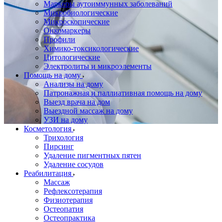
Маркеры аутоиммунных заболеваний
Микробиологические
Микроскопические
Онкомаркеры
Профили
Химико-токсикологические
Цитологические
Электролиты и микроэлементы
Помощь на дому
Анализы на дому
Патронажная и паллиативная помощь на дому
Выезд врача на дом
Выездной массаж на дому
УЗИ на дому
Косметология
Трихология
Пирсинг
Удаление пигментных пятен
Удаление сосудов
Реабилитация
Массаж
Рефлексотерапия
Физиотерапия
Остеопатия
Остеопрактика