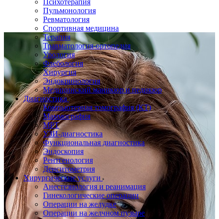
Психотерапия
Пульмонология
Ревматология
Спортивная медицина
Терапия
Травматология-ортопедия
Урология
Флебология
Хирургия
Эндокринология
Медицинский маникюр и педикюр
Диагностика
Компьютерная томография (КТ)
Маммография
МРТ
УЗИ-диагностика
Функциональная диагностика
Эндоскопия
Рентгенология
Денситометрия
Хирургические услуги
Анестезиология и реанимация
Гинекологические операции
Операции на желудке
Операции на желчном пузыре