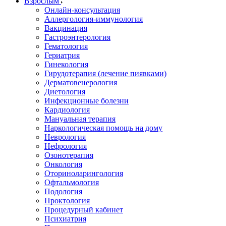
Взрослым
Онлайн-консультация
Аллергология-иммунология
Вакцинация
Гастроэнтерология
Гематология
Гериатрия
Гинекология
Гирудотерапия (лечение пиявками)
Дерматовенерология
Диетология
Инфекционные болезни
Кардиология
Мануальная терапия
Наркологическая помощь на дому
Неврология
Нефрология
Озонотерапия
Онкология
Оториноларингология
Офтальмология
Подология
Проктология
Процедурный кабинет
Психиатрия