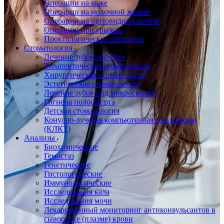
Операции на коже
Операции на молочной железе
Операции на щитовидной железе
Операции при грыжах
Проктологические операции
Стоматология
Лечение зубов «во сне»
Терапевтическая стоматология
Хирургическая стоматология
Эстетическая стоматология
Лечение зубов под микроскопом
Гигиена полости рта
Детская стоматология
Конусно-лучевая компьютерная томография
(КЛКТ)
Анализы
Биохимические
Гемостаз
Генетические
Гистологические
Иммунологические
Исследования кала
Исследования мочи
Лекарственный мониторинг антиконвульсантов в
сыворотке (плазме) крови