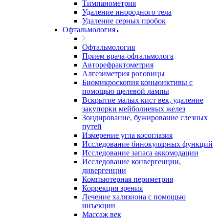
Тимпанометрия
Удаление инородного тела
Удаление серных пробок
Офтальмология
Офтальмология
Прием врача-офтальмолога
Авторефрактометрия
Алгезиметрия роговицы
Биомикроскопия коньюнктивы с
помощью щелевой лампы
Вскрытие малых кист век, удаление
закупорки мейболиевых желез
Зондирование, бужирование слезных
путей
Измерение угла косоглазия
Исследование бинокулярных функций
Исследование запаса аккомодации
Исследование конвергенции,
дивергенции
Компьютерная периметрия
Коррекция зрения
Лечение халязиона с помощью
инъекции
Массаж век