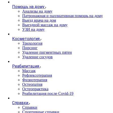
Помощь на дому
Анализы на дому
Патронажная и паллиативная помощь на дому
Выезд врача на дом
Выездной массаж на дому
УЗИ на дому
Косметология
Трихология
Пирсинг
Удаление пигментных пятен
Удаление сосудов
Реабилитация
Массаж
Рефлексотерапия
Физиотерапия
Остеопатия
Остеопрактика
Реабилитация после Covid-19
Справки
Справки
Спортивные справки