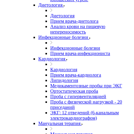
Диетология
Диетология
Прием врача-диетолога
Анализ крови на пищевую
непереносимость
Инфекционные болезни
Инфекционные болезни
Прием врача-инфекциониста
Кардиология
Кардиология
Прием врача-кардиолога
Липидология
Медикаментозные пробы при ЭКГ
Ортостатическая проба
Проба с гипервентиляцией
Проба с физической нагрузкой - 20
приседаний
ЭКГ: 12 отведений (6-канальным
электрокардиографом)
Мануальная терапия