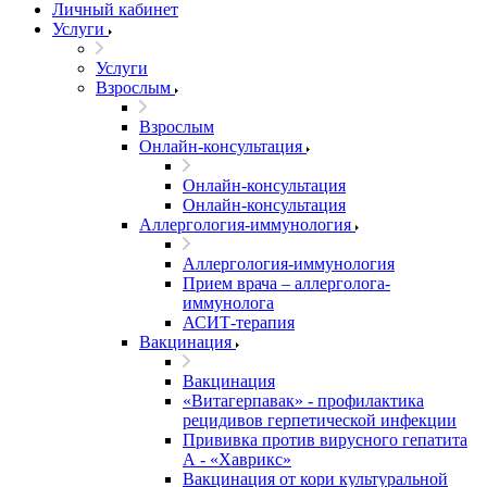
Личный кабинет
Услуги
Услуги
Взрослым
Взрослым
Онлайн-консультация
Онлайн-консультация
Онлайн-консультация
Аллергология-иммунология
Аллергология-иммунология
Прием врача – аллерголога-
иммунолога
АСИТ-терапия
Вакцинация
Вакцинация
«Витагерпавак» - профилактика
рецидивов герпетической инфекции
Прививка против вирусного гепатита
А - «Хаврикс»
Вакцинация от кори культуральной