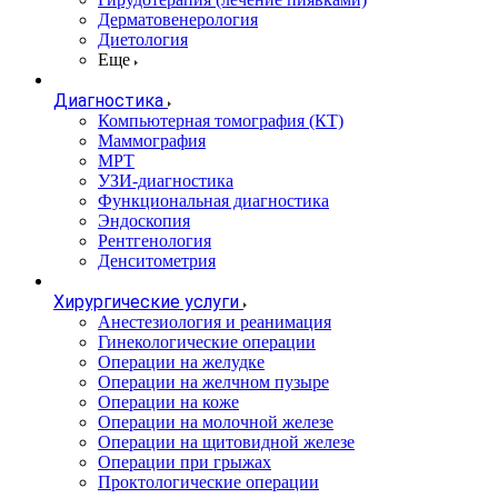
Дерматовенерология
Диетология
Еще
Диагностика
Компьютерная томография (КТ)
Маммография
МРТ
УЗИ-диагностика
Функциональная диагностика
Эндоскопия
Рентгенология
Денситометрия
Хирургические услуги
Анестезиология и реанимация
Гинекологические операции
Операции на желудке
Операции на желчном пузыре
Операции на коже
Операции на молочной железе
Операции на щитовидной железе
Операции при грыжах
Проктологические операции