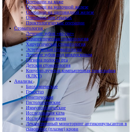
Операции на коже
Операции на молочной железе
Операции на щитовидной железе
Операции при грыжах
Проктологические операции
Стоматология
Лечение зубов «во сне»
Терапевтическая стоматология
Хирургическая стоматология
Эстетическая стоматология
Лечение зубов под микроскопом
Гигиена полости рта
Детская стоматология
Конусно-лучевая компьютерная томография
(КЛКТ)
Анализы
Биохимические
Гемостаз
Генетические
Гистологические
Иммунологические
Исследования кала
Исследования мочи
Лекарственный мониторинг антиконвульсантов в
сыворотке (плазме) крови