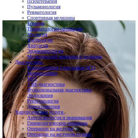
Психотерапия
Пульмонология
Ревматология
Спортивная медицина
Терапия
Травматология-ортопедия
Урология
Флебология
Хирургия
Эндокринология
Медицинский маникюр и педикюр
Диагностика
Компьютерная томография (КТ)
Маммография
МРТ
УЗИ-диагностика
Функциональная диагностика
Эндоскопия
Рентгенология
Денситометрия
Хирургические услуги
Анестезиология и реанимация
Гинекологические операции
Операции на желудке
Операции на желчном пузыре