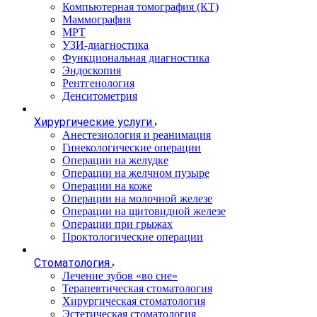
Компьютерная томография (КТ)
Маммография
МРТ
УЗИ-диагностика
Функциональная диагностика
Эндоскопия
Рентгенология
Денситометрия
Хирургические услуги
Анестезиология и реанимация
Гинекологические операции
Операции на желудке
Операции на желчном пузыре
Операции на коже
Операции на молочной железе
Операции на щитовидной железе
Операции при грыжах
Проктологические операции
Стоматология
Лечение зубов «во сне»
Терапевтическая стоматология
Хирургическая стоматология
Эстетическая стоматология