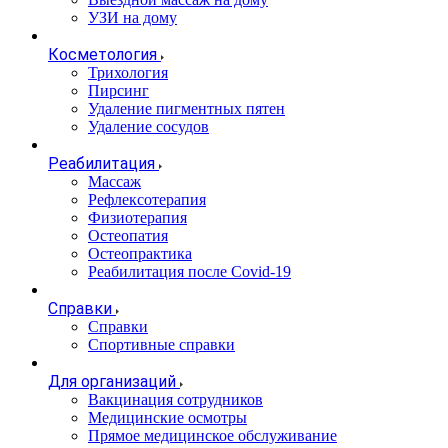
УЗИ на дому
Косметология
Трихология
Пирсинг
Удаление пигментных пятен
Удаление сосудов
Реабилитация
Массаж
Рефлексотерапия
Физиотерапия
Остеопатия
Остеопрактика
Реабилитация после Covid-19
Справки
Справки
Спортивные справки
Для организаций
Вакцинация сотрудников
Медицинские осмотры
Прямое медицинское обслуживание