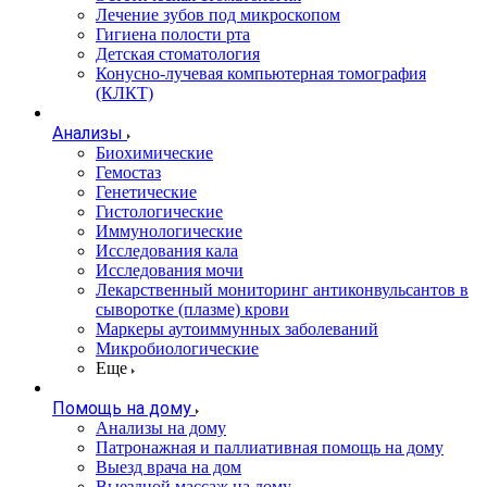
Лечение зубов под микроскопом
Гигиена полости рта
Детская стоматология
Конусно-лучевая компьютерная томография
(КЛКТ)
Анализы
Биохимические
Гемостаз
Генетические
Гистологические
Иммунологические
Исследования кала
Исследования мочи
Лекарственный мониторинг антиконвульсантов в
сыворотке (плазме) крови
Маркеры аутоиммунных заболеваний
Микробиологические
Еще
Помощь на дому
Анализы на дому
Патронажная и паллиативная помощь на дому
Выезд врача на дом
Выездной массаж на дому