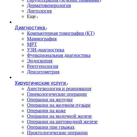
Дерматовенерология
Диетология
Еще
Диагностика
Компьютерная томография (КТ)
Маммография
МРТ
УЗИ-диагностика
Функциональная диагностика
Эндоскопия
Рентгенология
Денситометрия
Хирургические услуги
Анестезиология и реанимация
Гинекологические операции
Операции на желудке
Операции на желчном пузыре
Операции на коже
Операции на молочной железе
Операции на щитовидной железе
Операции при грыжах
Проктологические операции