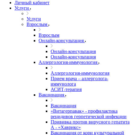
Личный кабинет
Услуги
Услуги
Взрослым
Взрослым
Онлайн-консультация
Онлайн-консультация
Онлайн-консультация
Аллергология-иммунология
Аллергология-иммунология
Прием врача – аллерголога-
иммунолога
АСИТ-терапия
Вакцинация
Вакцинация
«Витагерпавак» - профилактика
рецидивов герпетической инфекции
Прививка против вирусного гепатита
А - «Хаврикс»
Вакцинация от кори культуральной