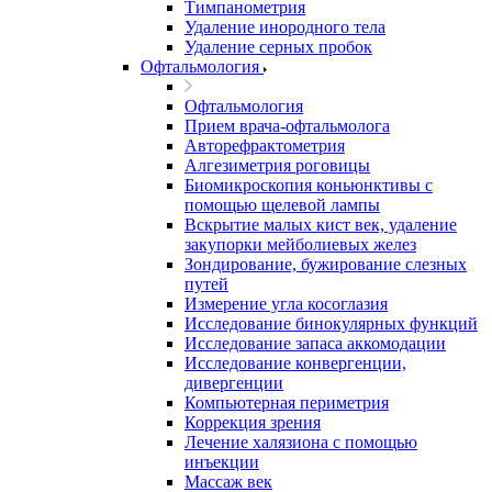
Тимпанометрия
Удаление инородного тела
Удаление серных пробок
Офтальмология
Офтальмология
Прием врача-офтальмолога
Авторефрактометрия
Алгезиметрия роговицы
Биомикроскопия коньюнктивы с
помощью щелевой лампы
Вскрытие малых кист век, удаление
закупорки мейболиевых желез
Зондирование, бужирование слезных
путей
Измерение угла косоглазия
Исследование бинокулярных функций
Исследование запаса аккомодации
Исследование конвергенции,
дивергенции
Компьютерная периметрия
Коррекция зрения
Лечение халязиона с помощью
инъекции
Массаж век