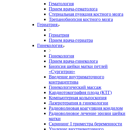
Гематология
Прием врача-гематолога
Стернальная пункция костного мозга
Трепанобиопсия костного мозга
Гериатрия
Гериатрия
Прием врача-гериатра
Гинекология
Гинекология
Прием врача-гинеколога
Биопсия шейки матки петлей
«Сургитрон»
Введение внутриматочного
контрацептива
Гинекологический массаж
Кардиотокография плода (КТГ)
Компьютерная кольпоскопия
Лазеротерапия в гинекологии
Радиоволновая коагуляция кондилом
Радиоволновое лечение эрозии шейки
матки
Скрининг I триместра беременности
Удаление внутриматочного