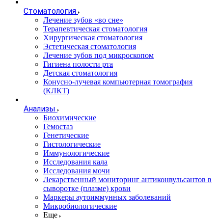
Стоматология
Лечение зубов «во сне»
Терапевтическая стоматология
Хирургическая стоматология
Эстетическая стоматология
Лечение зубов под микроскопом
Гигиена полости рта
Детская стоматология
Конусно-лучевая компьютерная томография
(КЛКТ)
Анализы
Биохимические
Гемостаз
Генетические
Гистологические
Иммунологические
Исследования кала
Исследования мочи
Лекарственный мониторинг антиконвульсантов в
сыворотке (плазме) крови
Маркеры аутоиммунных заболеваний
Микробиологические
Еще