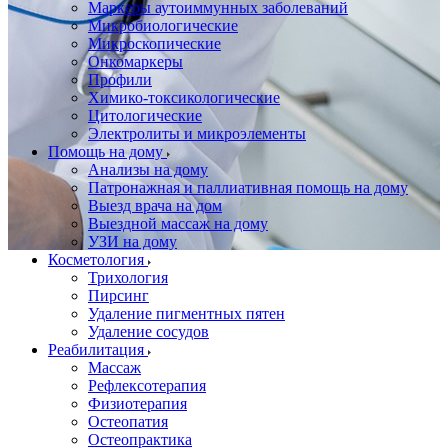
Маркеры аутоиммунных заболеваний
Микробиологические
Микроскопические
Онкомаркеры
Профили
Химико-токсикологические
Цитологические
Электролиты и микроэлементы
Помощь на дому
Анализы на дому
Патронажная и паллиативная помощь на дому
Выезд врача на дом
Выездной массаж на дому
УЗИ на дому
Косметология
Трихология
Пирсинг
Удаление пигментных пятен
Удаление сосудов
Реабилитация
Массаж
Рефлексотерапия
Физиотерапия
Остеопатия
Остеопрактика