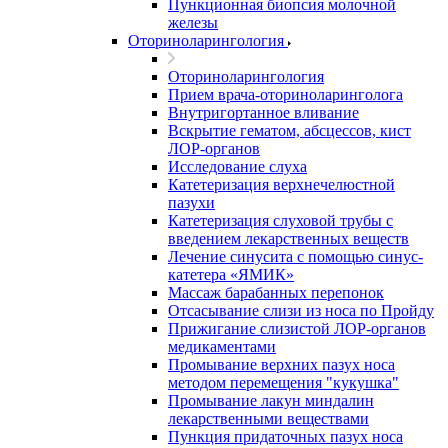
Пункционная биопсия молочной
железы
Оториноларингология
Оториноларингология
Прием врача-оториноларинголога
Внутригортанное вливание
Вскрытие гематом, абсцессов, кист
ЛОР-органов
Исследование слуха
Катетеризация верхнечелюстной
пазухи
Катетеризация слуховой трубы с
введением лекарственных веществ
Лечение синусита с помощью синус-
катетера «ЯМИК»
Массаж барабанных перепонок
Отсасывание слизи из носа по Пройду
Прижигание слизистой ЛОР-органов
медикаментами
Промывание верхних пазух носа
методом перемещения "кукушка"
Промывание лакун миндалин
лекарственными веществами
Пункция придаточных пазух носа