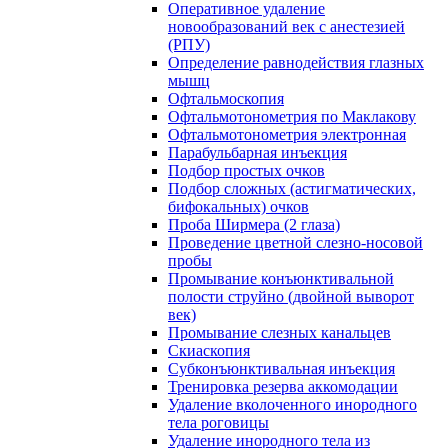
Оперативное удаление
новообразований век с анестезией
(РПУ)
Определение равнодействия глазных
мышц
Офтальмоскопия
Офтальмотонометрия по Маклакову
Офтальмотонометрия электронная
Парабульбарная инъекция
Подбор простых очков
Подбор сложных (астигматических,
бифокальных) очков
Проба Ширмера (2 глаза)
Проведение цветной слезно-носовой
пробы
Промывание конъюнктивальной
полости струйно (двойной выворот
век)
Промывание слезных канальцев
Скиаскопия
Субконъюнктивальная инъекция
Тренировка резерва аккомодации
Удаление вколоченного инородного
тела роговицы
Удаление инородного тела из