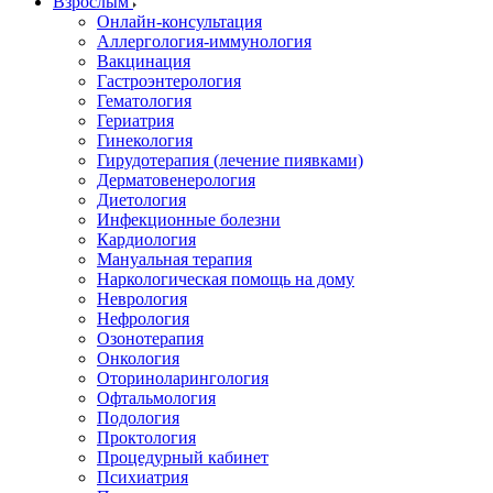
Взрослым
Онлайн-консультация
Аллергология-иммунология
Вакцинация
Гастроэнтерология
Гематология
Гериатрия
Гинекология
Гирудотерапия (лечение пиявками)
Дерматовенерология
Диетология
Инфекционные болезни
Кардиология
Мануальная терапия
Наркологическая помощь на дому
Неврология
Нефрология
Озонотерапия
Онкология
Оториноларингология
Офтальмология
Подология
Проктология
Процедурный кабинет
Психиатрия