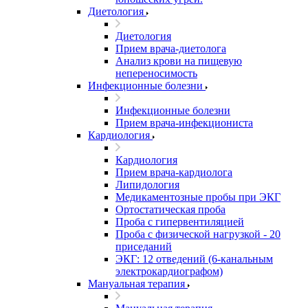
Диетология
Диетология
Прием врача-диетолога
Анализ крови на пищевую
непереносимость
Инфекционные болезни
Инфекционные болезни
Прием врача-инфекциониста
Кардиология
Кардиология
Прием врача-кардиолога
Липидология
Медикаментозные пробы при ЭКГ
Ортостатическая проба
Проба с гипервентиляцией
Проба с физической нагрузкой - 20
приседаний
ЭКГ: 12 отведений (6-канальным
электрокардиографом)
Мануальная терапия