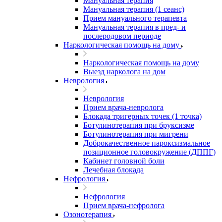
Мануальная терапия
Мануальная терапия (1 сеанс)
Прием мануального терапевта
Мануальная терапия в пред- и
послеродовом периоде
Наркологическая помощь на дому
Наркологическая помощь на дому
Выезд нарколога на дом
Неврология
Неврология
Прием врача-невролога
Блокада тригерных точек (1 точка)
Ботулинотерапия при бруксизме
Ботулинотерапия при мигрени
Доброкачественное пароксизмальное
позиционное головокружение (ДППГ)
Кабинет головной боли
Лечебная блокада
Нефрология
Нефрология
Прием врача-нефролога
Озонотерапия