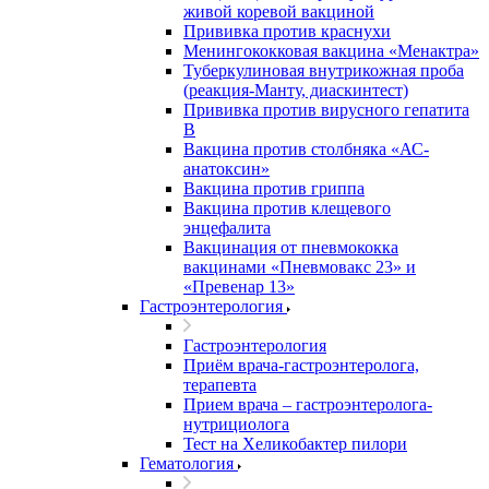
живой коревой вакциной
Прививка против краснухи
Менингококковая вакцина «Менактра»
Туберкулиновая внутрикожная проба
(реакция-Манту, диаскинтест)
Прививка против вирусного гепатита
В
Вакцина против столбняка «АС-
анатоксин»
Вакцина против гриппа
Вакцина против клещевого
энцефалита
Вакцинация от пневмококка
вакцинами «Пневмовакс 23» и
«Превенар 13»
Гастроэнтерология
Гастроэнтерология
Приём врача-гастроэнтеролога,
терапевта
Прием врача – гастроэнтеролога-
нутрициолога
Тест на Хеликобактер пилори
Гематология