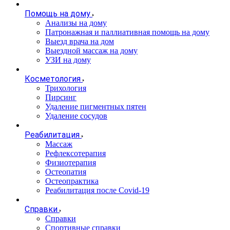
Помощь на дому
Анализы на дому
Патронажная и паллиативная помощь на дому
Выезд врача на дом
Выездной массаж на дому
УЗИ на дому
Косметология
Трихология
Пирсинг
Удаление пигментных пятен
Удаление сосудов
Реабилитация
Массаж
Рефлексотерапия
Физиотерапия
Остеопатия
Остеопрактика
Реабилитация после Covid-19
Справки
Справки
Спортивные справки