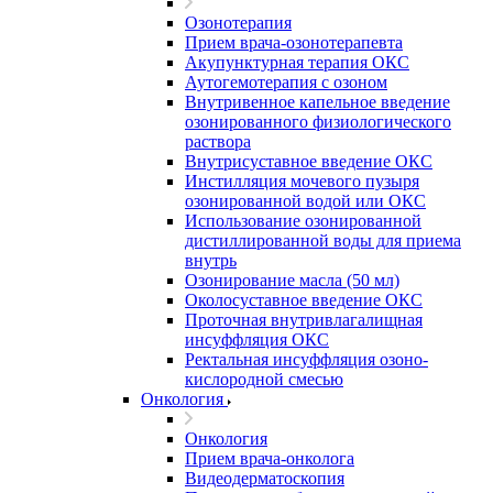
Озонотерапия
Прием врача-озонотерапевта
Акупунктурная терапия ОКС
Аутогемотерапия с озоном
Внутривенное капельное введение
озонированного физиологического
раствора
Внутрисуставное введение ОКС
Инстилляция мочевого пузыря
озонированной водой или ОКС
Использование озонированной
дистиллированной воды для приема
внутрь
Озонирование масла (50 мл)
Околосуставное введение ОКС
Проточная внутривлагалищная
инсуффляция ОКС
Ректальная инсуффляция озоно-
кислородной смесью
Онкология
Онкология
Прием врача-онколога
Видеодерматоскопия