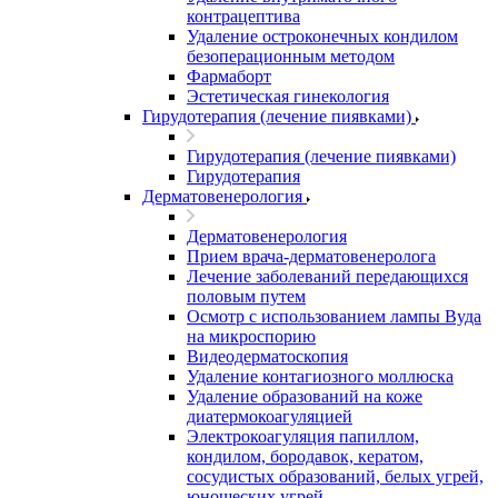
контрацептива
Удаление остроконечных кондилом
безоперационным методом
Фармаборт
Эстетическая гинекология
Гирудотерапия (лечение пиявками)
Гирудотерапия (лечение пиявками)
Гирудотерапия
Дерматовенерология
Дерматовенерология
Прием врача-дерматовенеролога
Лечение заболеваний передающихся
половым путем
Осмотр с использованием лампы Вуда
на микроспорию
Видеодерматоскопия
Удаление контагиозного моллюска
Удаление образований на коже
диатермокоагуляцией
Электрокоагуляция папиллом,
кондилом, бородавок, кератом,
сосудистых образований, белых угрей,
юношеских угрей.