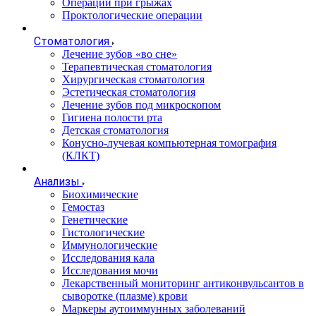
Операции при грыжах
Проктологические операции
Стоматология
Лечение зубов «во сне»
Терапевтическая стоматология
Хирургическая стоматология
Эстетическая стоматология
Лечение зубов под микроскопом
Гигиена полости рта
Детская стоматология
Конусно-лучевая компьютерная томография
(КЛКТ)
Анализы
Биохимические
Гемостаз
Генетические
Гистологические
Иммунологические
Исследования кала
Исследования мочи
Лекарственный мониторинг антиконвульсантов в
сыворотке (плазме) крови
Маркеры аутоиммунных заболеваний