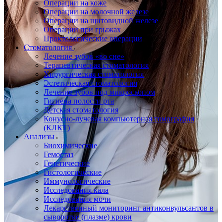
Операции на коже
Операции на молочной железе
Операции на щитовидной железе
Операции при грыжах
Проктологические операции
Стоматология
Лечение зубов «во сне»
Терапевтическая стоматология
Хирургическая стоматология
Эстетическая стоматология
Лечение зубов под микроскопом
Гигиена полости рта
Детская стоматология
Конусно-лучевая компьютерная томография
(КЛКТ)
Анализы
Биохимические
Гемостаз
Генетические
Гистологические
Иммунологические
Исследования кала
Исследования мочи
Лекарственный мониторинг антиконвульсантов в
сыворотке (плазме) крови