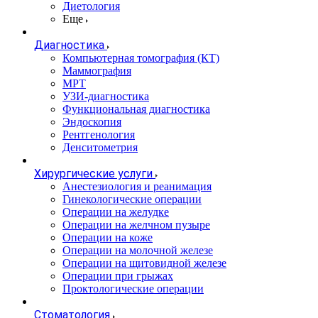
Диетология
Еще
Диагностика
Компьютерная томография (КТ)
Маммография
МРТ
УЗИ-диагностика
Функциональная диагностика
Эндоскопия
Рентгенология
Денситометрия
Хирургические услуги
Анестезиология и реанимация
Гинекологические операции
Операции на желудке
Операции на желчном пузыре
Операции на коже
Операции на молочной железе
Операции на щитовидной железе
Операции при грыжах
Проктологические операции
Стоматология