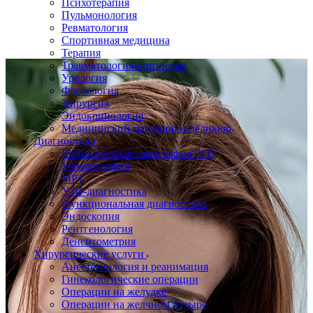
Психотерапия
Пульмонология
Ревматология
Спортивная медицина
Терапия
Травматология-ортопедия
Урология
Флебология
Хирургия
Эндокринология
Медицинский маникюр и педикюр
Диагностика
Компьютерная томография (КТ)
Маммография
МРТ
УЗИ-диагностика
Функциональная диагностика
Эндоскопия
Рентгенология
Денситометрия
Хирургические услуги
Анестезиология и реанимация
Гинекологические операции
Операции на желудке
Операции на желчном пузыре