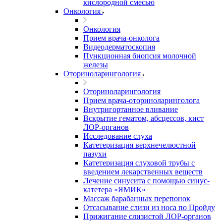
кислородной смесью
Онкология
Онкология
Прием врача-онколога
Видеодерматоскопия
Пункционная биопсия молочной
железы
Оториноларингология
Оториноларингология
Прием врача-оториноларинголога
Внутригортанное вливание
Вскрытие гематом, абсцессов, кист
ЛОР-органов
Исследование слуха
Катетеризация верхнечелюстной
пазухи
Катетеризация слуховой трубы с
введением лекарственных веществ
Лечение синусита с помощью синус-
катетера «ЯМИК»
Массаж барабанных перепонок
Отсасывание слизи из носа по Пройду
Прижигание слизистой ЛОР-органов