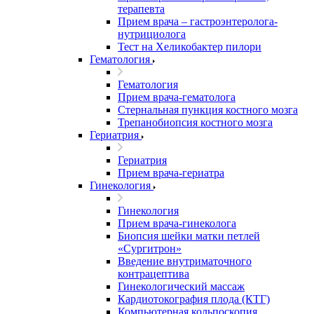
терапевта
Прием врача – гастроэнтеролога-
нутрициолога
Тест на Хеликобактер пилори
Гематология
Гематология
Прием врача-гематолога
Стернальная пункция костного мозга
Трепанобиопсия костного мозга
Гериатрия
Гериатрия
Прием врача-гериатра
Гинекология
Гинекология
Прием врача-гинеколога
Биопсия шейки матки петлей
«Сургитрон»
Введение внутриматочного
контрацептива
Гинекологический массаж
Кардиотокография плода (КТГ)
Компьютерная кольпоскопия