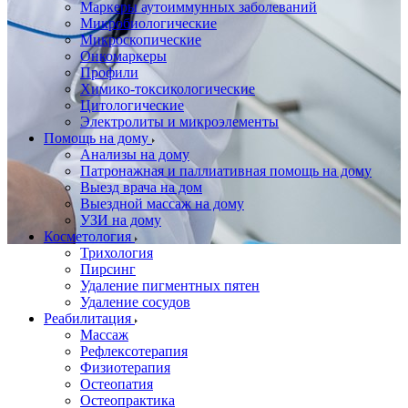
Маркеры аутоиммунных заболеваний
Микробиологические
Микроскопические
Онкомаркеры
Профили
Химико-токсикологические
Цитологические
Электролиты и микроэлементы
Помощь на дому
Анализы на дому
Патронажная и паллиативная помощь на дому
Выезд врача на дом
Выездной массаж на дому
УЗИ на дому
Косметология
Трихология
Пирсинг
Удаление пигментных пятен
Удаление сосудов
Реабилитация
Массаж
Рефлексотерапия
Физиотерапия
Остеопатия
Остеопрактика