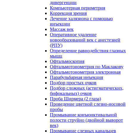
дивергенции
Компьютерная периметрия
Коррекция зрения
Лечение халязиона с помощью
инъекции
Массаж век
Оперативное удаление
новообразований век с анестезией
(РПУ)
Определение равнодействия глазных
мышц
Офтальмоскопия
Офтальмотонометрия по Маклакову
Офтальмотонометрия электронная
Парабульбарная инъекция
Подбор простых очков
Подбор сложных (астигматических,
бифокальных) очков
Проба Ширмера (2 глаза)
Проведение цветной слезно-носовой
пробы
Промывание конъюнктивальной
полости струйно (двойной выворот
век)
Промывание слезных канальцев