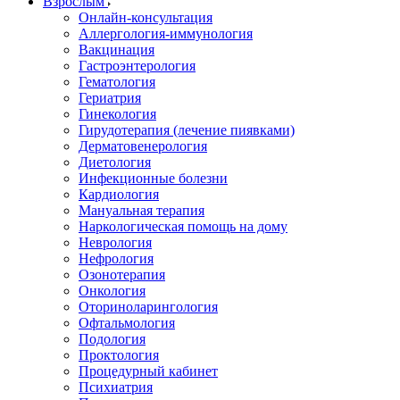
Взрослым
Онлайн-консультация
Аллергология-иммунология
Вакцинация
Гастроэнтерология
Гематология
Гериатрия
Гинекология
Гирудотерапия (лечение пиявками)
Дерматовенерология
Диетология
Инфекционные болезни
Кардиология
Мануальная терапия
Наркологическая помощь на дому
Неврология
Нефрология
Озонотерапия
Онкология
Оториноларингология
Офтальмология
Подология
Проктология
Процедурный кабинет
Психиатрия