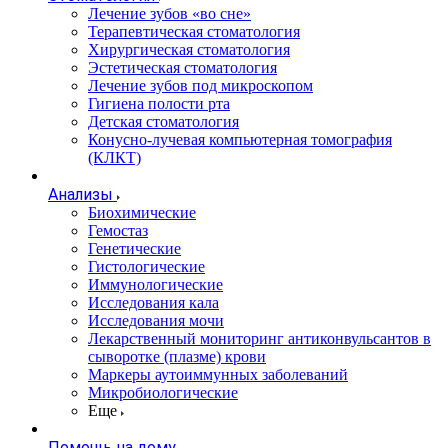
Лечение зубов «во сне»
Терапевтическая стоматология
Хирургическая стоматология
Эстетическая стоматология
Лечение зубов под микроскопом
Гигиена полости рта
Детская стоматология
Конусно-лучевая компьютерная томография
(КЛКТ)
Анализы
Биохимические
Гемостаз
Генетические
Гистологические
Иммунологические
Исследования кала
Исследования мочи
Лекарственный мониторинг антиконвульсантов в
сыворотке (плазме) крови
Маркеры аутоиммунных заболеваний
Микробиологические
Еще
Помощь на дому