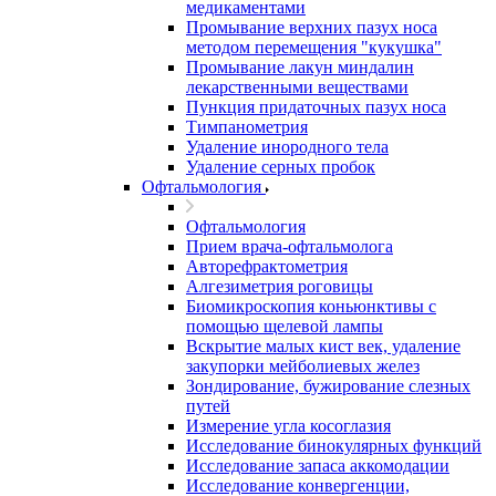
медикаментами
Промывание верхних пазух носа
методом перемещения "кукушка"
Промывание лакун миндалин
лекарственными веществами
Пункция придаточных пазух носа
Тимпанометрия
Удаление инородного тела
Удаление серных пробок
Офтальмология
Офтальмология
Прием врача-офтальмолога
Авторефрактометрия
Алгезиметрия роговицы
Биомикроскопия коньюнктивы с
помощью щелевой лампы
Вскрытие малых кист век, удаление
закупорки мейболиевых желез
Зондирование, бужирование слезных
путей
Измерение угла косоглазия
Исследование бинокулярных функций
Исследование запаса аккомодации
Исследование конвергенции,