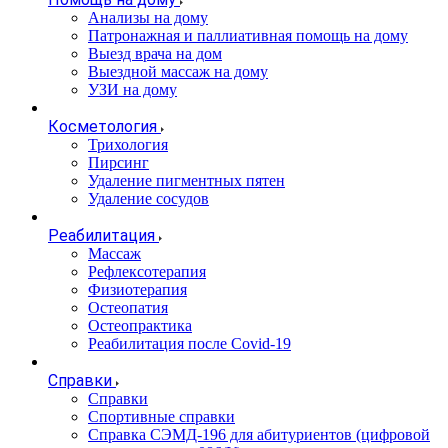
Анализы на дому
Патронажная и паллиативная помощь на дому
Выезд врача на дом
Выездной массаж на дому
УЗИ на дому
Косметология
Трихология
Пирсинг
Удаление пигментных пятен
Удаление сосудов
Реабилитация
Массаж
Рефлексотерапия
Физиотерапия
Остеопатия
Остеопрактика
Реабилитация после Covid-19
Справки
Справки
Спортивные справки
Справка СЭМД‑196 для абитуриентов (цифровой