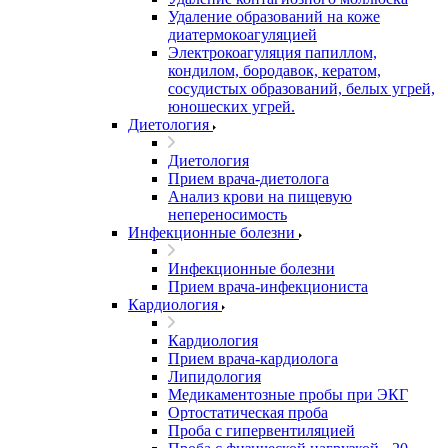
Удаление образований на коже
диатермокоагуляцией
Электрокоагуляция папиллом,
кондилом, бородавок, кератом,
сосудистых образований, белых угрей,
юношеских угрей.
Диетология
Диетология
Прием врача-диетолога
Анализ крови на пищевую
непереносимость
Инфекционные болезни
Инфекционные болезни
Прием врача-инфекциониста
Кардиология
Кардиология
Прием врача-кардиолога
Липидология
Медикаментозные пробы при ЭКГ
Ортостатическая проба
Проба с гипервентиляцией