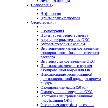
Лечебная блокада
Нефрология
Нефрология
Прием врача-нефролога
Озонотерапия
Озонотерапия
Прием врача-озонотерапевта
Акупунктурная терапия ОКС
Аутогемотерапия с озоном
Внутривенное капельное введение
озонированного физиологического
раствора
Внутрисуставное введение ОКС
Инстилляция мочевого пузыря
озонированной водой или ОКС
Использование озонированной
дистиллированной воды для приема
внутрь
Озонирование масла (50 мл)
Околосуставное введение ОКС
Проточная внутривлагалищная
инсуффляция ОКС
Ректальная инсуффляция озоно-