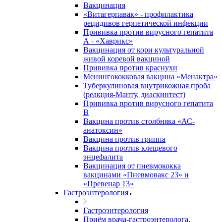
Вакцинация
«Витагерпавак» - профилактика
рецидивов герпетической инфекции
Прививка против вирусного гепатита
А - «Хаврикс»
Вакцинация от кори культуральной
живой коревой вакциной
Прививка против краснухи
Менингококковая вакцина «Менактра»
Туберкулиновая внутрикожная проба
(реакция-Манту, диаскинтест)
Прививка против вирусного гепатита
В
Вакцина против столбняка «АС-
анатоксин»
Вакцина против гриппа
Вакцина против клещевого
энцефалита
Вакцинация от пневмококка
вакцинами «Пневмовакс 23» и
«Превенар 13»
Гастроэнтерология
Гастроэнтерология
Приём врача-гастроэнтеролога,