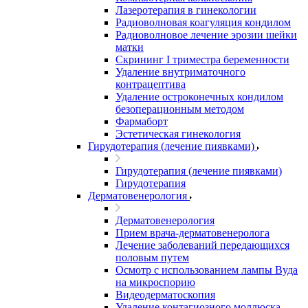
Лазеротерапия в гинекологии
Радиоволновая коагуляция кондилом
Радиоволновое лечение эрозии шейки
матки
Скрининг I триместра беременности
Удаление внутриматочного
контрацептива
Удаление остроконечных кондилом
безоперационным методом
Фармаборт
Эстетическая гинекология
Гирудотерапия (лечение пиявками)
Гирудотерапия (лечение пиявками)
Гирудотерапия
Дерматовенерология
Дерматовенерология
Прием врача-дерматовенеролога
Лечение заболеваний передающихся
половым путем
Осмотр с использованием лампы Вуда
на микроспорию
Видеодерматоскопия
Удаление контагиозного моллюска