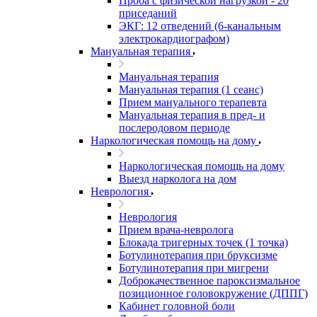
Проба с физической нагрузкой - 20
приседаний
ЭКГ: 12 отведений (6-канальным
электрокардиографом)
Мануальная терапия
Мануальная терапия
Мануальная терапия (1 сеанс)
Прием мануального терапевта
Мануальная терапия в пред- и
послеродовом периоде
Наркологическая помощь на дому
Наркологическая помощь на дому
Выезд нарколога на дом
Неврология
Неврология
Прием врача-невролога
Блокада тригерных точек (1 точка)
Ботулинотерапия при бруксизме
Ботулинотерапия при мигрени
Доброкачественное пароксизмальное
позиционное головокружение (ДППГ)
Кабинет головной боли