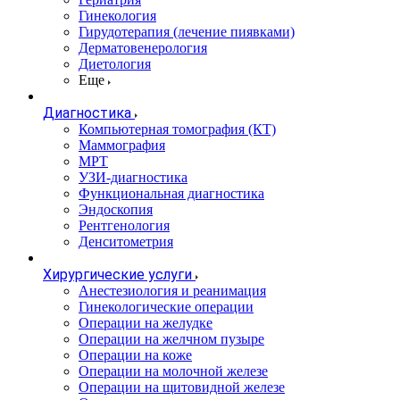
Гинекология
Гирудотерапия (лечение пиявками)
Дерматовенерология
Диетология
Еще
Диагностика
Компьютерная томография (КТ)
Маммография
МРТ
УЗИ-диагностика
Функциональная диагностика
Эндоскопия
Рентгенология
Денситометрия
Хирургические услуги
Анестезиология и реанимация
Гинекологические операции
Операции на желудке
Операции на желчном пузыре
Операции на коже
Операции на молочной железе
Операции на щитовидной железе