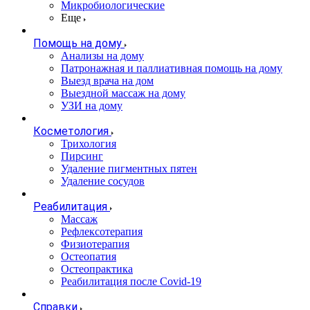
Микробиологические
Еще
Помощь на дому
Анализы на дому
Патронажная и паллиативная помощь на дому
Выезд врача на дом
Выездной массаж на дому
УЗИ на дому
Косметология
Трихология
Пирсинг
Удаление пигментных пятен
Удаление сосудов
Реабилитация
Массаж
Рефлексотерапия
Физиотерапия
Остеопатия
Остеопрактика
Реабилитация после Covid-19
Справки