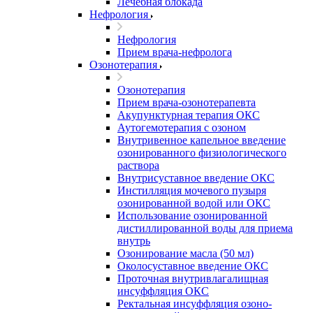
Лечебная блокада
Нефрология
Нефрология
Прием врача-нефролога
Озонотерапия
Озонотерапия
Прием врача-озонотерапевта
Акупунктурная терапия ОКС
Аутогемотерапия с озоном
Внутривенное капельное введение
озонированного физиологического
раствора
Внутрисуставное введение ОКС
Инстилляция мочевого пузыря
озонированной водой или ОКС
Использование озонированной
дистиллированной воды для приема
внутрь
Озонирование масла (50 мл)
Околосуставное введение ОКС
Проточная внутривлагалищная
инсуффляция ОКС
Ректальная инсуффляция озоно-