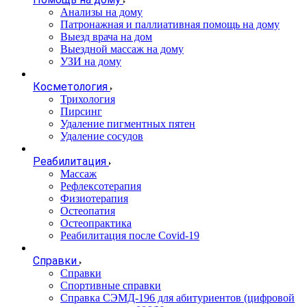
Анализы на дому
Патронажная и паллиативная помощь на дому
Выезд врача на дом
Выездной массаж на дому
УЗИ на дому
Косметология
Трихология
Пирсинг
Удаление пигментных пятен
Удаление сосудов
Реабилитация
Массаж
Рефлексотерапия
Физиотерапия
Остеопатия
Остеопрактика
Реабилитация после Covid-19
Справки
Справки
Спортивные справки
Справка СЭМД‑196 для абитуриентов (цифровой