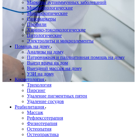
Маркеры аутоиммунных заболеваний
Микробиологические
Микроскопические
Онкомаркеры
Профили
Химико-токсикологические
Цитологические
Электролиты и микроэлементы
Помощь на дому
Анализы на дому
Патронажная и паллиативная помощь на дому
Выезд врача на дом
Выездной массаж на дому
УЗИ на дому
Косметология
Трихология
Пирсинг
Удаление пигментных пятен
Удаление сосудов
Реабилитация
Массаж
Рефлексотерапия
Физиотерапия
Остеопатия
Остеопрактика