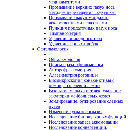
медикаментами
Промывание верхних пазух носа
методом перемещения "кукушка"
Промывание лакун миндалин
лекарственными веществами
Пункция придаточных пазух носа
Тимпанометрия
Удаление инородного тела
Удаление серных пробок
Офтальмология
Офтальмология
Прием врача-офтальмолога
Авторефрактометрия
Алгезиметрия роговицы
Биомикроскопия коньюнктивы с
помощью щелевой лампы
Вскрытие малых кист век, удаление
закупорки мейболиевых желез
Зондирование, бужирование слезных
путей
Измерение угла косоглазия
Исследование бинокулярных функций
Исследование запаса аккомодации
Исследование конвергенции,