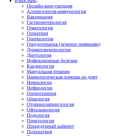
Взрослым
Онлайн-консультация
Аллергология-иммунология
Вакцинация
Гастроэнтерология
Гематология
Гериатрия
Гинекология
Гирудотерапия (лечение пиявками)
Дерматовенерология
Диетология
Инфекционные болезни
Кардиология
Мануальная терапия
Наркологическая помощь на дому
Неврология
Нефрология
Озонотерапия
Онкология
Оториноларингология
Офтальмология
Подология
Проктология
Процедурный кабинет
Психиатрия