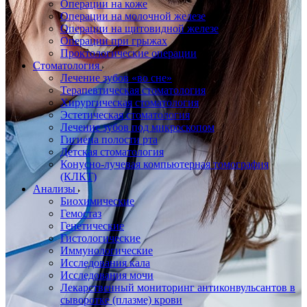
Операции на коже
Операции на молочной железе
Операции на щитовидной железе
Операции при грыжах
Проктологические операции
Стоматология
Лечение зубов «во сне»
Терапевтическая стоматология
Хирургическая стоматология
Эстетическая стоматология
Лечение зубов под микроскопом
Гигиена полости рта
Детская стоматология
Конусно-лучевая компьютерная томография
(КЛКТ)
Анализы
Биохимические
Гемостаз
Генетические
Гистологические
Иммунологические
Исследования кала
Исследования мочи
Лекарственный мониторинг антиконвульсантов в
сыворотке (плазме) крови