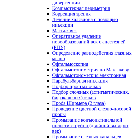
дивергенции
Компьютерная периметрия
Коррекция зрения
Лечение халязиона с помощью
инъекции
Массаж век
Оперативное удаление
новообразований век с анестезией
(РПУ)
Определение равнодействия глазных
мышц
Офтальмоскопия
Офтальмотонометрия по Маклакову
Офтальмотонометрия электронная
Парабульбарная инъекция
Подбор простых очков
Подбор сложных (астигматических,
бифокальных) очков
Проба Ширмера (2 глаза)
Проведение цветной слезно-носовой
пробы
Промывание конъюнктивальной
полости струйно (двойной выворот
век)
Промывание слезных канальцев