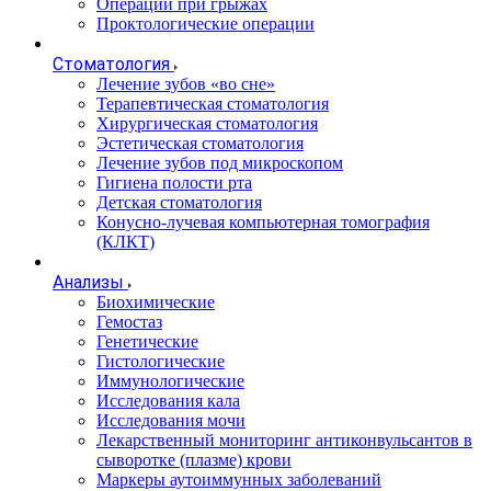
Операции при грыжах
Проктологические операции
Стоматология
Лечение зубов «во сне»
Терапевтическая стоматология
Хирургическая стоматология
Эстетическая стоматология
Лечение зубов под микроскопом
Гигиена полости рта
Детская стоматология
Конусно-лучевая компьютерная томография
(КЛКТ)
Анализы
Биохимические
Гемостаз
Генетические
Гистологические
Иммунологические
Исследования кала
Исследования мочи
Лекарственный мониторинг антиконвульсантов в
сыворотке (плазме) крови
Маркеры аутоиммунных заболеваний