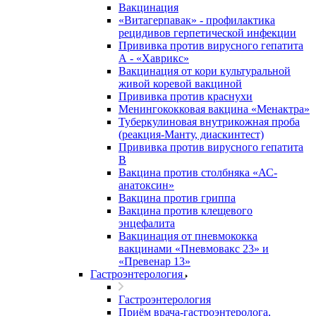
Вакцинация
«Витагерпавак» - профилактика
рецидивов герпетической инфекции
Прививка против вирусного гепатита
А - «Хаврикс»
Вакцинация от кори культуральной
живой коревой вакциной
Прививка против краснухи
Менингококковая вакцина «Менактра»
Туберкулиновая внутрикожная проба
(реакция-Манту, диаскинтест)
Прививка против вирусного гепатита
В
Вакцина против столбняка «АС-
анатоксин»
Вакцина против гриппа
Вакцина против клещевого
энцефалита
Вакцинация от пневмококка
вакцинами «Пневмовакс 23» и
«Превенар 13»
Гастроэнтерология
Гастроэнтерология
Приём врача-гастроэнтеролога,