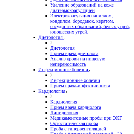
Удаление образований на коже
диатермокоагуляцией
Электрокоагуляция папиллом,
кондилом, бородавок, кератом,
сосудистых образований, белых угрей,
юношеских угрей.
Диетология
Диетология
Прием врача-диетолога
Анализ крови на пищевую
непереносимость
Инфекционные болезни
Инфекционные болезни
Прием врача-инфекциониста
Кардиология
Кардиология
Прием врача-кардиолога
Липидология
Медикаментозные пробы при ЭКГ
Ортостатическая проба
Проба с гипервентиляцией