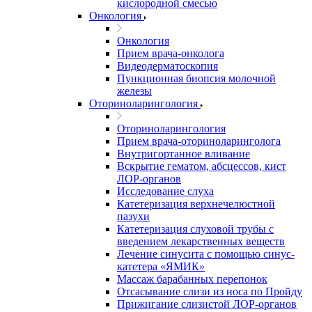
кислородной смесью
Онкология
Онкология
Прием врача-онколога
Видеодерматоскопия
Пункционная биопсия молочной
железы
Оториноларингология
Оториноларингология
Прием врача-оториноларинголога
Внутригортанное вливание
Вскрытие гематом, абсцессов, кист
ЛОР-органов
Исследование слуха
Катетеризация верхнечелюстной
пазухи
Катетеризация слуховой трубы с
введением лекарственных веществ
Лечение синусита с помощью синус-
катетера «ЯМИК»
Массаж барабанных перепонок
Отсасывание слизи из носа по Пройду
Прижигание слизистой ЛОР-органов