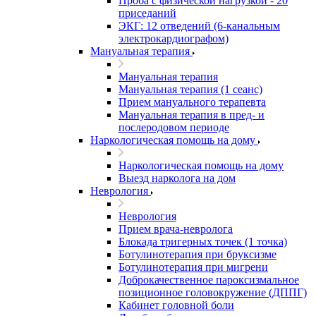
Проба с физической нагрузкой - 20
приседаний
ЭКГ: 12 отведений (6-канальным
электрокардиографом)
Мануальная терапия
Мануальная терапия
Мануальная терапия (1 сеанс)
Прием мануального терапевта
Мануальная терапия в пред- и
послеродовом периоде
Наркологическая помощь на дому
Наркологическая помощь на дому
Выезд нарколога на дом
Неврология
Неврология
Прием врача-невролога
Блокада тригерных точек (1 точка)
Ботулинотерапия при бруксизме
Ботулинотерапия при мигрени
Доброкачественное пароксизмальное
позиционное головокружение (ДППГ)
Кабинет головной боли