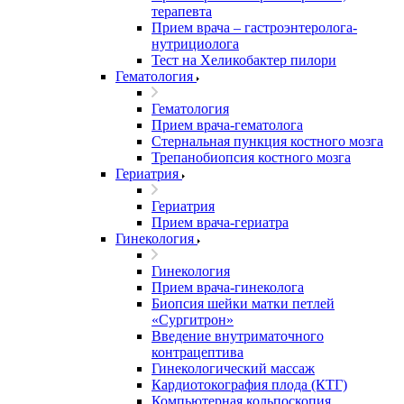
терапевта
Прием врача – гастроэнтеролога-
нутрициолога
Тест на Хеликобактер пилори
Гематология
Гематология
Прием врача-гематолога
Стернальная пункция костного мозга
Трепанобиопсия костного мозга
Гериатрия
Гериатрия
Прием врача-гериатра
Гинекология
Гинекология
Прием врача-гинеколога
Биопсия шейки матки петлей
«Сургитрон»
Введение внутриматочного
контрацептива
Гинекологический массаж
Кардиотокография плода (КТГ)
Компьютерная кольпоскопия