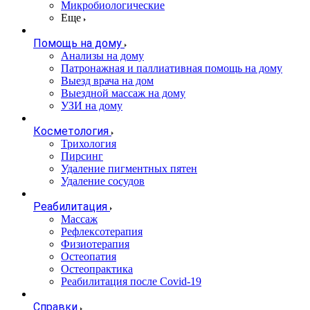
Микробиологические
Еще
Помощь на дому
Анализы на дому
Патронажная и паллиативная помощь на дому
Выезд врача на дом
Выездной массаж на дому
УЗИ на дому
Косметология
Трихология
Пирсинг
Удаление пигментных пятен
Удаление сосудов
Реабилитация
Массаж
Рефлексотерапия
Физиотерапия
Остеопатия
Остеопрактика
Реабилитация после Covid-19
Справки