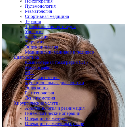
Психотерапия
Пульмонология
Ревматология
Спортивная медицина
Терапия
Травматология-ортопедия
Урология
Флебология
Хирургия
Эндокринология
Медицинский маникюр и педикюр
Диагностика
Компьютерная томография (КТ)
Маммография
МРТ
УЗИ-диагностика
Функциональная диагностика
Эндоскопия
Рентгенология
Денситометрия
Хирургические услуги
Анестезиология и реанимация
Гинекологические операции
Операции на желудке
Операции на желчном пузыре