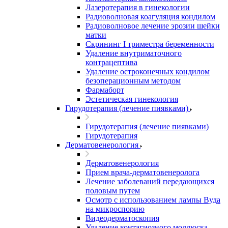
Лазеротерапия в гинекологии
Радиоволновая коагуляция кондилом
Радиоволновое лечение эрозии шейки
матки
Скрининг I триместра беременности
Удаление внутриматочного
контрацептива
Удаление остроконечных кондилом
безоперационным методом
Фармаборт
Эстетическая гинекология
Гирудотерапия (лечение пиявками)
Гирудотерапия (лечение пиявками)
Гирудотерапия
Дерматовенерология
Дерматовенерология
Прием врача-дерматовенеролога
Лечение заболеваний передающихся
половым путем
Осмотр с использованием лампы Вуда
на микроспорию
Видеодерматоскопия
Удаление контагиозного моллюска