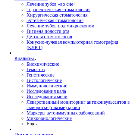
Лечение зубов «во сне»
Терапевтическая стоматология
Хирургическая стоматология
Эстетическая стоматология
Лечение зубов под микроскопом
Гигиена полости рта
Детская стоматология
Конусно-лучевая компьютерная томография
(КЛКТ)
Анализы
Биохимические
Гемостаз
Генетические
Гистологические
Иммунологические
Исследования кала
Исследования мочи
Лекарственный мониторинг антиконвульсантов в
сыворотке (плазме) крови
Маркеры аутоиммунных заболеваний
Микробиологические
Еще
Помощь на дому