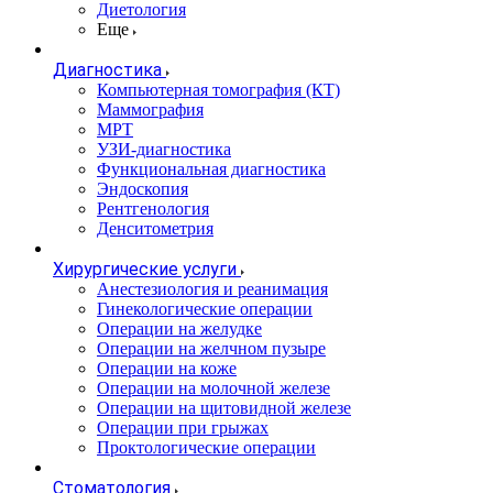
Диетология
Еще
Диагностика
Компьютерная томография (КТ)
Маммография
МРТ
УЗИ-диагностика
Функциональная диагностика
Эндоскопия
Рентгенология
Денситометрия
Хирургические услуги
Анестезиология и реанимация
Гинекологические операции
Операции на желудке
Операции на желчном пузыре
Операции на коже
Операции на молочной железе
Операции на щитовидной железе
Операции при грыжах
Проктологические операции
Стоматология