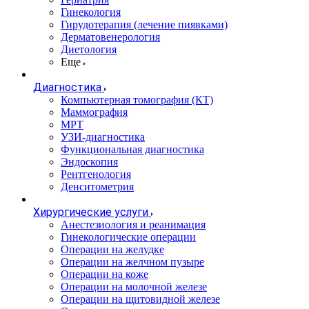
Гинекология
Гирудотерапия (лечение пиявками)
Дерматовенерология
Диетология
Еще
Диагностика
Компьютерная томография (КТ)
Маммография
МРТ
УЗИ-диагностика
Функциональная диагностика
Эндоскопия
Рентгенология
Денситометрия
Хирургические услуги
Анестезиология и реанимация
Гинекологические операции
Операции на желудке
Операции на желчном пузыре
Операции на коже
Операции на молочной железе
Операции на щитовидной железе