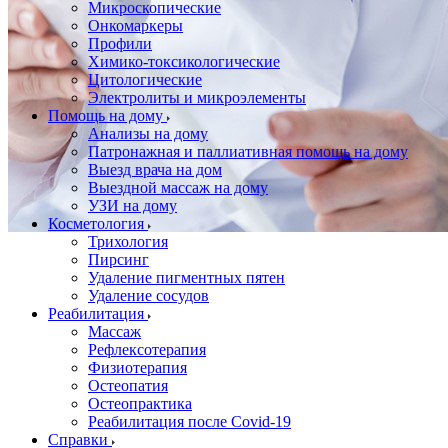
Микроскопические
Онкомаркеры
Профили
Химико-токсикологические
Цитологические
Электролиты и микроэлементы
Помощь на дому
Анализы на дому
Патронажная и паллиативная помощь на дому
Выезд врача на дом
Выездной массаж на дому
УЗИ на дому
Косметология
Трихология
Пирсинг
Удаление пигментных пятен
Удаление сосудов
Реабилитация
Массаж
Рефлексотерапия
Физиотерапия
Остеопатия
Остеопрактика
Реабилитация после Covid-19
Справки