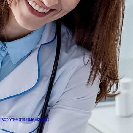
)
воротке (плазме) крови