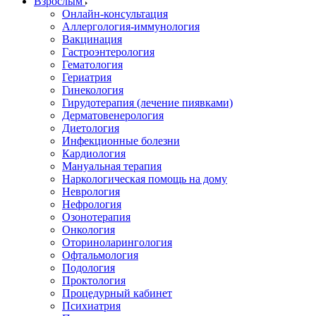
Взрослым
Онлайн-консультация
Аллергология-иммунология
Вакцинация
Гастроэнтерология
Гематология
Гериатрия
Гинекология
Гирудотерапия (лечение пиявками)
Дерматовенерология
Диетология
Инфекционные болезни
Кардиология
Мануальная терапия
Наркологическая помощь на дому
Неврология
Нефрология
Озонотерапия
Онкология
Оториноларингология
Офтальмология
Подология
Проктология
Процедурный кабинет
Психиатрия