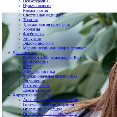
Психотерапия
Пульмонология
Ревматология
Спортивная медицина
Терапия
Травматология-ортопедия
Урология
Флебология
Хирургия
Эндокринология
Медицинский маникюр и педикюр
Диагностика
Компьютерная томография (КТ)
Маммография
МРТ
УЗИ-диагностика
Функциональная диагностика
Эндоскопия
Рентгенология
Денситометрия
Хирургические услуги
Анестезиология и реанимация
Гинекологические операции
Операции на желудке
Операции на желчном пузыре