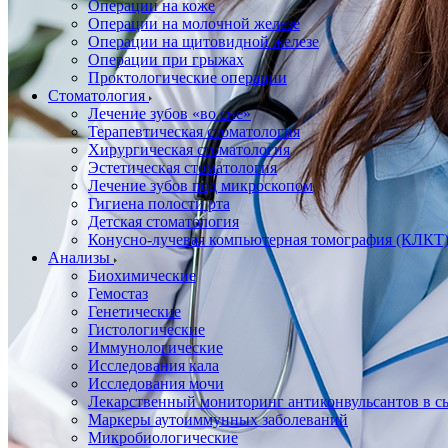
Операции на коже
Операции на молочной железе
Операции на щитовидной железе
Операции при грыжах
Проктологические операции
Стоматология
Лечение зубов «во сне»
Терапевтическая стоматология
Хирургическая стоматология
Эстетическая стоматология
Лечение зубов под микроскопом
Гигиена полости рта
Детская стоматология
Конусно-лучевая компьютерная томография (КЛКТ
Анализы
Биохимические
Гемостаз
Генетические
Гистологические
Иммунологические
Исследования кала
Исследования мочи
Лекарственный мониторинг антиконвульсантов в сы
Маркеры аутоиммунных заболеваний
Микробиологические