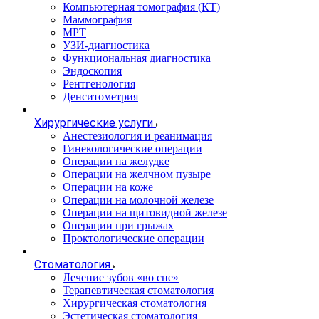
Компьютерная томография (КТ)
Маммография
МРТ
УЗИ-диагностика
Функциональная диагностика
Эндоскопия
Рентгенология
Денситометрия
Хирургические услуги
Анестезиология и реанимация
Гинекологические операции
Операции на желудке
Операции на желчном пузыре
Операции на коже
Операции на молочной железе
Операции на щитовидной железе
Операции при грыжах
Проктологические операции
Стоматология
Лечение зубов «во сне»
Терапевтическая стоматология
Хирургическая стоматология
Эстетическая стоматология