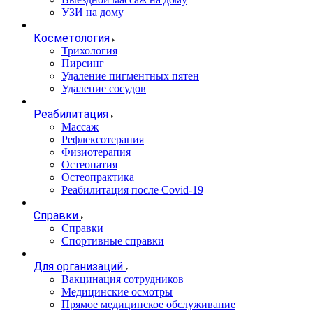
УЗИ на дому
Косметология
Трихология
Пирсинг
Удаление пигментных пятен
Удаление сосудов
Реабилитация
Массаж
Рефлексотерапия
Физиотерапия
Остеопатия
Остеопрактика
Реабилитация после Covid-19
Справки
Справки
Спортивные справки
Для организаций
Вакцинация сотрудников
Медицинские осмотры
Прямое медицинское обслуживание