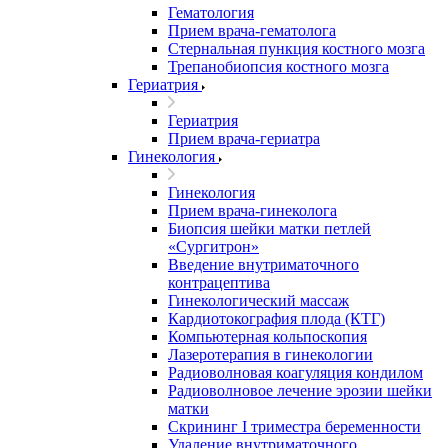
Гематология
Прием врача-гематолога
Стернальная пункция костного мозга
Трепанобиопсия костного мозга
Гериатрия
Гериатрия
Прием врача-гериатра
Гинекология
Гинекология
Прием врача-гинеколога
Биопсия шейки матки петлей
«Сургитрон»
Введение внутриматочного
контрацептива
Гинекологический массаж
Кардиотокография плода (КТГ)
Компьютерная кольпоскопия
Лазеротерапия в гинекологии
Радиоволновая коагуляция кондилом
Радиоволновое лечение эрозии шейки
матки
Скрининг I триместра беременности
Удаление внутриматочного