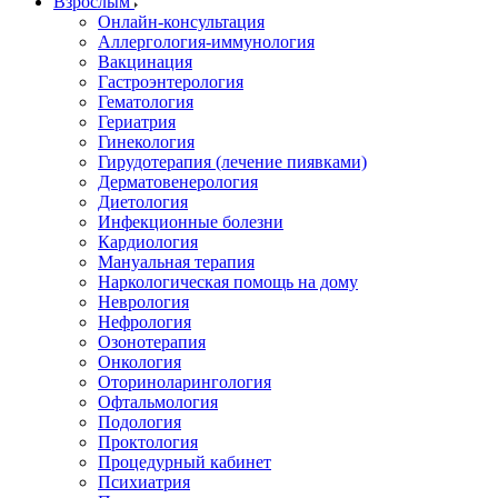
Взрослым
Онлайн-консультация
Аллергология-иммунология
Вакцинация
Гастроэнтерология
Гематология
Гериатрия
Гинекология
Гирудотерапия (лечение пиявками)
Дерматовенерология
Диетология
Инфекционные болезни
Кардиология
Мануальная терапия
Наркологическая помощь на дому
Неврология
Нефрология
Озонотерапия
Онкология
Оториноларингология
Офтальмология
Подология
Проктология
Процедурный кабинет
Психиатрия