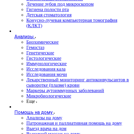
Лечение зубов под микроскопом
Гигиена полости рта
Детская стоматология
Конусно-лучевая компьютерная томография
(КЛКТ)
Анализы
Биохимические
Гемостаз
Генетические
Гистологические
Иммунологические
Исследования кала
Исследования мочи
Лекарственный мониторинг антиконвульсантов в
сыворотке (плазме) крови
Маркеры аутоиммунных заболеваний
Микробиологические
Еще
Помощь на дому
Анализы на дому
Патронажная и паллиативная помощь на дому
Выезд врача на дом
Выездной массаж на дому