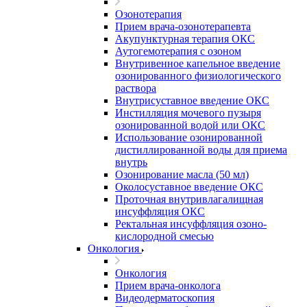
Озонотерапия
Прием врача-озонотерапевта
Акупунктурная терапия ОКС
Аутогемотерапия с озоном
Внутривенное капельное введение
озонированного физиологического
раствора
Внутрисуставное введение ОКС
Инстилляция мочевого пузыря
озонированной водой или ОКС
Использование озонированной
дистиллированной воды для приема
внутрь
Озонирование масла (50 мл)
Околосуставное введение ОКС
Проточная внутривлагалищная
инсуффляция ОКС
Ректальная инсуффляция озоно-
кислородной смесью
Онкология
Онкология
Прием врача-онколога
Видеодерматоскопия