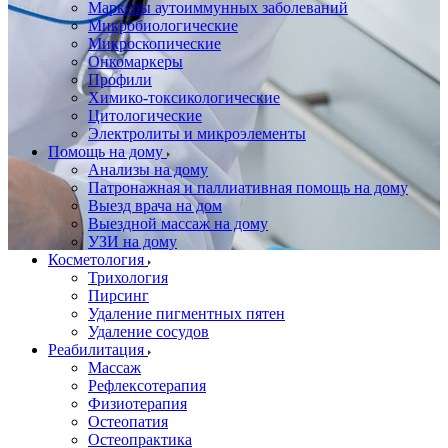
Маркеры аутоиммунных заболеваний
Микробиологические
Микроскопические
Онкомаркеры
Профили
Химико-токсикологические
Цитологические
Электролиты и микроэлементы
Помощь на дому
Анализы на дому
Патронажная и паллиативная помощь на дому
Выезд врача на дом
Выездной массаж на дому
УЗИ на дому
Косметология
Трихология
Пирсинг
Удаление пигментных пятен
Удаление сосудов
Реабилитация
Массаж
Рефлексотерапия
Физиотерапия
Остеопатия
Остеопрактика