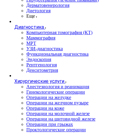
Дерматовенерология
Диетология
Еще
Диагностика
Компьютерная томография (КТ)
Маммография
МРТ
УЗИ-диагностика
Функциональная диагностика
Эндоскопия
Рентгенология
Денситометрия
Хирургические услуги
Анестезиология и реанимация
Гинекологические операции
Операции на желудке
Операции на желчном пузыре
Операции на коже
Операции на молочной железе
Операции на щитовидной железе
Операции при грыжах
Проктологические операции