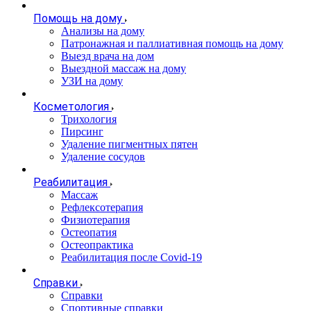
Помощь на дому
Анализы на дому
Патронажная и паллиативная помощь на дому
Выезд врача на дом
Выездной массаж на дому
УЗИ на дому
Косметология
Трихология
Пирсинг
Удаление пигментных пятен
Удаление сосудов
Реабилитация
Массаж
Рефлексотерапия
Физиотерапия
Остеопатия
Остеопрактика
Реабилитация после Covid-19
Справки
Справки
Спортивные справки