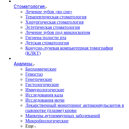
Стоматология
Лечение зубов «во сне»
Терапевтическая стоматология
Хирургическая стоматология
Эстетическая стоматология
Лечение зубов под микроскопом
Гигиена полости рта
Детская стоматология
Конусно-лучевая компьютерная томография
(КЛКТ)
Анализы
Биохимические
Гемостаз
Генетические
Гистологические
Иммунологические
Исследования кала
Исследования мочи
Лекарственный мониторинг антиконвульсантов в
сыворотке (плазме) крови
Маркеры аутоиммунных заболеваний
Микробиологические
Еще