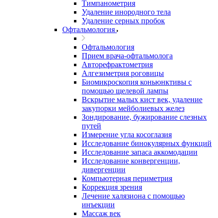
Тимпанометрия
Удаление инородного тела
Удаление серных пробок
Офтальмология
Офтальмология
Прием врача-офтальмолога
Авторефрактометрия
Алгезиметрия роговицы
Биомикроскопия коньюнктивы с
помощью щелевой лампы
Вскрытие малых кист век, удаление
закупорки мейболиевых желез
Зондирование, бужирование слезных
путей
Измерение угла косоглазия
Исследование бинокулярных функций
Исследование запаса аккомодации
Исследование конвергенции,
дивергенции
Компьютерная периметрия
Коррекция зрения
Лечение халязиона с помощью
инъекции
Массаж век