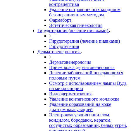
контрацептива
Удаление остроконечных кондилом
безоперационным методом
Фармаборт
Эстетическая гинекология
Гирудотерапия (лечение пиявками)
Гирудотерапия (лечение пиявками)
Гирудотерапия
Дерматовенерология
Дерматовенерология
Прием врача-дерматовенеролога
Лечение заболеваний передающихся
половым путем
Осмотр с использованием лампы Вуда
на микроспорию
Видеодерматоскопия
Удаление контагиозного моллюска
Удаление образований на коже
диатермокоагуляцией
Электрокоагуляция папиллом,
кондилом, бородавок, кератом,
сосудистых образований, белых угрей,
юношеских угрей.