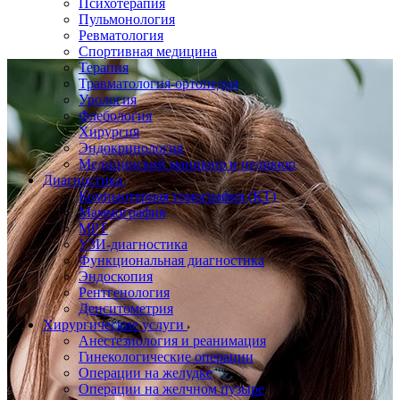
Психотерапия
Пульмонология
Ревматология
Спортивная медицина
Терапия
Травматология-ортопедия
Урология
Флебология
Хирургия
Эндокринология
Медицинский маникюр и педикюр
Диагностика
Компьютерная томография (КТ)
Маммография
МРТ
УЗИ-диагностика
Функциональная диагностика
Эндоскопия
Рентгенология
Денситометрия
Хирургические услуги
Анестезиология и реанимация
Гинекологические операции
Операции на желудке
Операции на желчном пузыре