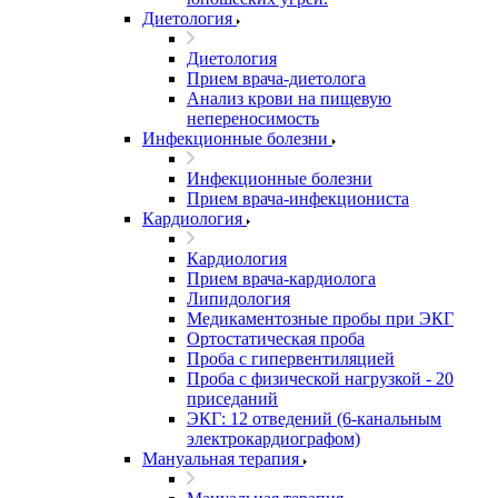
Диетология
Диетология
Прием врача-диетолога
Анализ крови на пищевую
непереносимость
Инфекционные болезни
Инфекционные болезни
Прием врача-инфекциониста
Кардиология
Кардиология
Прием врача-кардиолога
Липидология
Медикаментозные пробы при ЭКГ
Ортостатическая проба
Проба с гипервентиляцией
Проба с физической нагрузкой - 20
приседаний
ЭКГ: 12 отведений (6-канальным
электрокардиографом)
Мануальная терапия