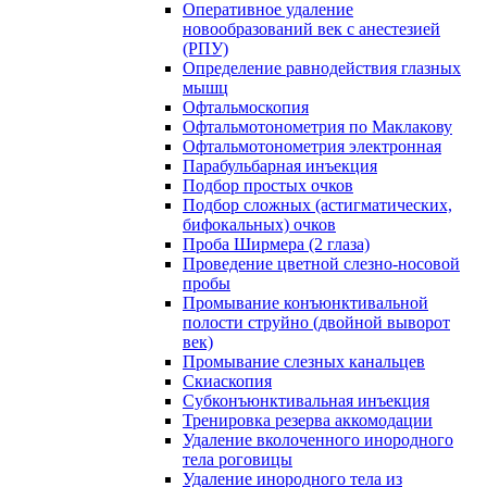
Оперативное удаление
новообразований век с анестезией
(РПУ)
Определение равнодействия глазных
мышц
Офтальмоскопия
Офтальмотонометрия по Маклакову
Офтальмотонометрия электронная
Парабульбарная инъекция
Подбор простых очков
Подбор сложных (астигматических,
бифокальных) очков
Проба Ширмера (2 глаза)
Проведение цветной слезно-носовой
пробы
Промывание конъюнктивальной
полости струйно (двойной выворот
век)
Промывание слезных канальцев
Скиаскопия
Субконъюнктивальная инъекция
Тренировка резерва аккомодации
Удаление вколоченного инородного
тела роговицы
Удаление инородного тела из