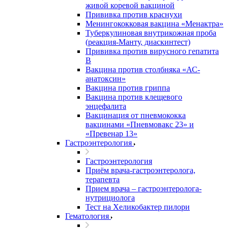
живой коревой вакциной
Прививка против краснухи
Менингококковая вакцина «Менактра»
Туберкулиновая внутрикожная проба
(реакция-Манту, диаскинтест)
Прививка против вирусного гепатита
В
Вакцина против столбняка «АС-
анатоксин»
Вакцина против гриппа
Вакцина против клещевого
энцефалита
Вакцинация от пневмококка
вакцинами «Пневмовакс 23» и
«Превенар 13»
Гастроэнтерология
Гастроэнтерология
Приём врача-гастроэнтеролога,
терапевта
Прием врача – гастроэнтеролога-
нутрициолога
Тест на Хеликобактер пилори
Гематология