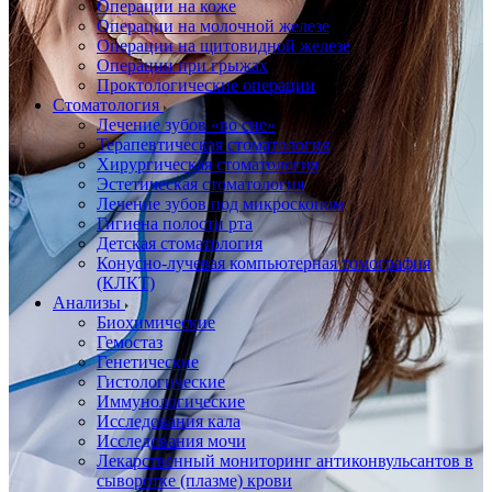
Операции на коже
Операции на молочной железе
Операции на щитовидной железе
Операции при грыжах
Проктологические операции
Стоматология
Лечение зубов «во сне»
Терапевтическая стоматология
Хирургическая стоматология
Эстетическая стоматология
Лечение зубов под микроскопом
Гигиена полости рта
Детская стоматология
Конусно-лучевая компьютерная томография
(КЛКТ)
Анализы
Биохимические
Гемостаз
Генетические
Гистологические
Иммунологические
Исследования кала
Исследования мочи
Лекарственный мониторинг антиконвульсантов в
сыворотке (плазме) крови