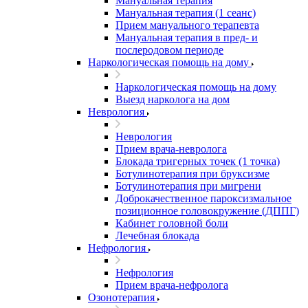
Мануальная терапия
Мануальная терапия (1 сеанс)
Прием мануального терапевта
Мануальная терапия в пред- и
послеродовом периоде
Наркологическая помощь на дому
Наркологическая помощь на дому
Выезд нарколога на дом
Неврология
Неврология
Прием врача-невролога
Блокада тригерных точек (1 точка)
Ботулинотерапия при бруксизме
Ботулинотерапия при мигрени
Доброкачественное пароксизмальное
позиционное головокружение (ДППГ)
Кабинет головной боли
Лечебная блокада
Нефрология
Нефрология
Прием врача-нефролога
Озонотерапия