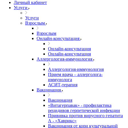
Личный кабинет
Услуги
Услуги
Взрослым
Взрослым
Онлайн-консультация
Онлайн-консультация
Онлайн-консультация
Аллергология-иммунология
Аллергология-иммунология
Прием врача – аллерголога-
иммунолога
АСИТ-терапия
Вакцинация
Вакцинация
«Витагерпавак» - профилактика
рецидивов герпетической инфекции
Прививка против вирусного гепатита
А - «Хаврикс»
Вакцинация от кори культуральной