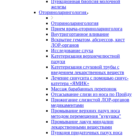
Пункционная биопсия молочной
железы
Оториноларингология
Оториноларингология
Прием врача-оториноларинголога
Внутригортанное вливание
Вскрытие гематом, абсцессов, кист
ЛОР-органов
Исследование слуха
Катетеризация верхнечелюстной
пазухи
Катетеризация слуховой трубы с
введением лекарственных веществ
Лечение синусита с помощью синус-
катетера «ЯМИК»
Массаж барабанных перепонок
Отсасывание слизи из носа по Пройду
Прижигание слизистой ЛОР-органов
медикаментами
Промывание верхних пазух носа
методом перемещения "кукушка"
Промывание лакун миндалин
лекарственными веществами
Пункция придаточных пазух носа