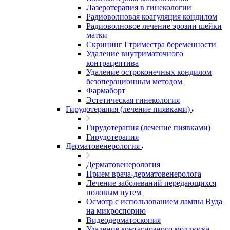
Лазеротерапия в гинекологии
Радиоволновая коагуляция кондилом
Радиоволновое лечение эрозии шейки
матки
Скрининг I триместра беременности
Удаление внутриматочного
контрацептива
Удаление остроконечных кондилом
безоперационным методом
Фармаборт
Эстетическая гинекология
Гирудотерапия (лечение пиявками)
Гирудотерапия (лечение пиявками)
Гирудотерапия
Дерматовенерология
Дерматовенерология
Прием врача-дерматовенеролога
Лечение заболеваний передающихся
половым путем
Осмотр с использованием лампы Вуда
на микроспорию
Видеодерматоскопия
Удаление контагиозного моллюска