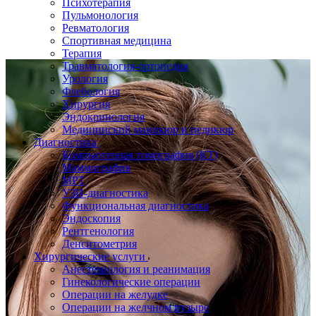
Психотерапия
Пульмонология
Ревматология
Спортивная медицина
Терапия
Травматология-ортопедия
Урология
Флебология
Хирургия
Эндокринология
Медицинский маникюр и педикюр
Диагностика
Компьютерная томография (КТ)
Маммография
МРТ
УЗИ-диагностика
Функциональная диагностика
Эндоскопия
Рентгенология
Денситометрия
Хирургические услуги
Анестезиология и реанимация
Гинекологические операции
Операции на желудке
Операции на желчном пузыре