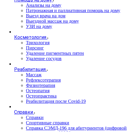
Анализы на дому
Патронажная и паллиативная помощь на дому
Выезд врача на дом
Выездной массаж на дому
УЗИ на дому
Косметология
Трихология
Пирсинг
Удаление пигментных пятен
Удаление сосудов
Реабилитация
Массаж
Рефлексотерапия
Физиотерапия
Остеопатия
Остеопрактика
Реабилитация после Covid-19
Справки
Справки
Спортивные справки
Справка СЭМД‑196 для абитуриентов (цифровой