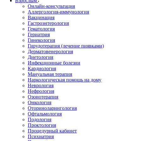
Взрослым
Онлайн-консультация
Аллергология-иммунология
Вакцинация
Гастроэнтерология
Гематология
Гериатрия
Гинекология
Гирудотерапия (лечение пиявками)
Дерматовенерология
Диетология
Инфекционные болезни
Кардиология
Мануальная терапия
Наркологическая помощь на дому
Неврология
Нефрология
Озонотерапия
Онкология
Оториноларингология
Офтальмология
Подология
Проктология
Процедурный кабинет
Психиатрия