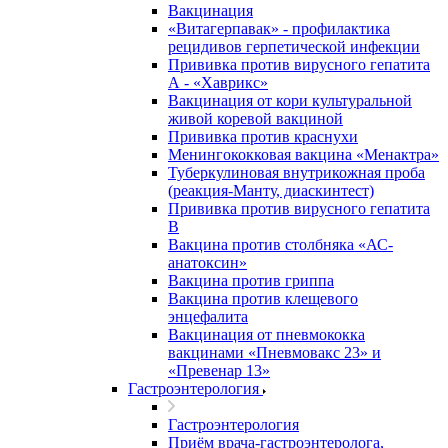
Вакцинация
«Витагерпавак» - профилактика
рецидивов герпетической инфекции
Прививка против вирусного гепатита
А - «Хаврикс»
Вакцинация от кори культуральной
живой коревой вакциной
Прививка против краснухи
Менингококковая вакцина «Менактра»
Туберкулиновая внутрикожная проба
(реакция-Манту, диаскинтест)
Прививка против вирусного гепатита
В
Вакцина против столбняка «АС-
анатоксин»
Вакцина против гриппа
Вакцина против клещевого
энцефалита
Вакцинация от пневмококка
вакцинами «Пневмовакс 23» и
«Превенар 13»
Гастроэнтерология
Гастроэнтерология
Приём врача-гастроэнтеролога,