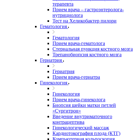
терапевта
Прием врача – гастроэнтеролога-
нутрициолога
Тест на Хеликобактер пилори
Гематология
Гематология
Прием врача-гематолога
Стернальная пункция костного мозга
Трепанобиопсия костного мозга
Гериатрия
Гериатрия
Прием врача-гериатра
Гинекология
Гинекология
Прием врача-гинеколога
Биопсия шейки матки петлей
«Сургитрон»
Введение внутриматочного
контрацептива
Гинекологический массаж
Кардиотокография плода (КТГ)
Компьютерная кольпоскопия