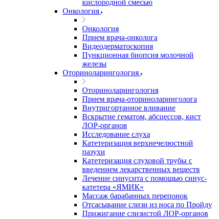
кислородной смесью
Онкология
Онкология
Прием врача-онколога
Видеодерматоскопия
Пункционная биопсия молочной
железы
Оториноларингология
Оториноларингология
Прием врача-оториноларинголога
Внутригортанное вливание
Вскрытие гематом, абсцессов, кист
ЛОР-органов
Исследование слуха
Катетеризация верхнечелюстной
пазухи
Катетеризация слуховой трубы с
введением лекарственных веществ
Лечение синусита с помощью синус-
катетера «ЯМИК»
Массаж барабанных перепонок
Отсасывание слизи из носа по Пройду
Прижигание слизистой ЛОР-органов