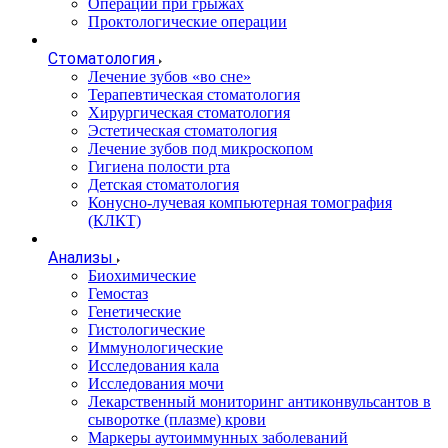
Операции при грыжах
Проктологические операции
Стоматология
Лечение зубов «во сне»
Терапевтическая стоматология
Хирургическая стоматология
Эстетическая стоматология
Лечение зубов под микроскопом
Гигиена полости рта
Детская стоматология
Конусно-лучевая компьютерная томография
(КЛКТ)
Анализы
Биохимические
Гемостаз
Генетические
Гистологические
Иммунологические
Исследования кала
Исследования мочи
Лекарственный мониторинг антиконвульсантов в
сыворотке (плазме) крови
Маркеры аутоиммунных заболеваний