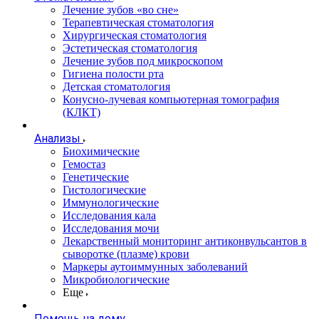
Лечение зубов «во сне»
Терапевтическая стоматология
Хирургическая стоматология
Эстетическая стоматология
Лечение зубов под микроскопом
Гигиена полости рта
Детская стоматология
Конусно-лучевая компьютерная томография
(КЛКТ)
Анализы
Биохимические
Гемостаз
Генетические
Гистологические
Иммунологические
Исследования кала
Исследования мочи
Лекарственный мониторинг антиконвульсантов в
сыворотке (плазме) крови
Маркеры аутоиммунных заболеваний
Микробиологические
Еще
Помощь на дому