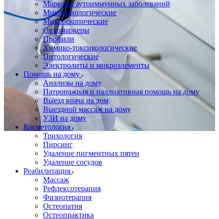
Маркеры аутоиммунных заболеваний
Микробиологические
Микроскопические
Онкомаркеры
Профили
Химико-токсикологические
Цитологические
Электролиты и микроэлементы
Помощь на дому
Анализы на дому
Патронажная и паллиативная помощь на дому
Выезд врача на дом
Выездной массаж на дому
УЗИ на дому
Косметология
Трихология
Пирсинг
Удаление пигментных пятен
Удаление сосудов
Реабилитация
Массаж
Рефлексотерапия
Физиотерапия
Остеопатия
Остеопрактика