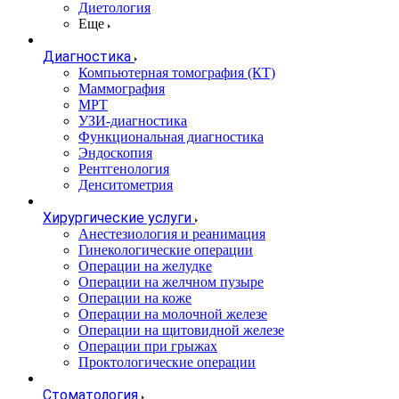
Диетология
Еще
Диагностика
Компьютерная томография (КТ)
Маммография
МРТ
УЗИ-диагностика
Функциональная диагностика
Эндоскопия
Рентгенология
Денситометрия
Хирургические услуги
Анестезиология и реанимация
Гинекологические операции
Операции на желудке
Операции на желчном пузыре
Операции на коже
Операции на молочной железе
Операции на щитовидной железе
Операции при грыжах
Проктологические операции
Стоматология