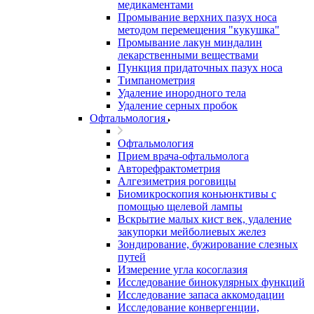
медикаментами
Промывание верхних пазух носа
методом перемещения "кукушка"
Промывание лакун миндалин
лекарственными веществами
Пункция придаточных пазух носа
Тимпанометрия
Удаление инородного тела
Удаление серных пробок
Офтальмология
Офтальмология
Прием врача-офтальмолога
Авторефрактометрия
Алгезиметрия роговицы
Биомикроскопия коньюнктивы с
помощью щелевой лампы
Вскрытие малых кист век, удаление
закупорки мейболиевых желез
Зондирование, бужирование слезных
путей
Измерение угла косоглазия
Исследование бинокулярных функций
Исследование запаса аккомодации
Исследование конвергенции,