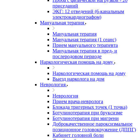
Проба с физической нагрузкой - 20
приседаний
ЭКГ: 12 отведений (6-канальным
электрокардиографом)
Мануальная терапия
Мануальная терапия
Мануальная терапия (1 сеанс)
Прием мануального терапевта
Мануальная терапия в пред- и
послеродовом периоде
Наркологическая помощь на дому
Наркологическая помощь на дому
Выезд нарколога на дом
Неврология
Неврология
Прием врача-невролога
Блокада тригерных точек (1 точка)
Ботулинотерапия при бруксизме
Ботулинотерапия при мигрени
Доброкачественное пароксизмальное
позиционное головокружение (ДППГ)
Кабинет головной боли