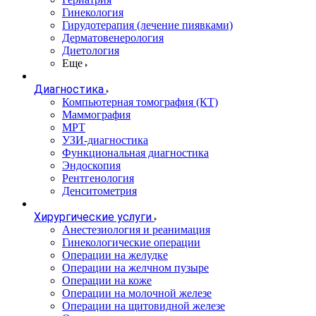
Гинекология
Гирудотерапия (лечение пиявками)
Дерматовенерология
Диетология
Еще
Диагностика
Компьютерная томография (КТ)
Маммография
МРТ
УЗИ-диагностика
Функциональная диагностика
Эндоскопия
Рентгенология
Денситометрия
Хирургические услуги
Анестезиология и реанимация
Гинекологические операции
Операции на желудке
Операции на желчном пузыре
Операции на коже
Операции на молочной железе
Операции на щитовидной железе