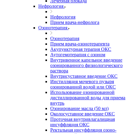
Лечебная блокада
Нефрология
Нефрология
Прием врача-нефролога
Озонотерапия
Озонотерапия
Прием врача-озонотерапевта
Акупунктурная терапия ОКС
Аутогемотерапия с озоном
Внутривенное капельное введение
озонированного физиологического
раствора
Внутрисуставное введение ОКС
Инстилляция мочевого пузыря
озонированной водой или ОКС
Использование озонированной
дистиллированной воды для приема
внутрь
Озонирование масла (50 мл)
Околосуставное введение ОКС
Проточная внутривлагалищная
инсуффляция ОКС
Ректальная инсуффляция озоно-