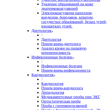
Удаление образований на коже
диатермокоагуляцией
Электрокоагуляция папиллом,
кондилом, бородавок, кератом,
сосудистых образований, белых угрей,
юношеских угрей.
Диетология
Диетология
Прием врача-диетолога
Анализ крови на пищевую
непереносимость
Инфекционные болезни
Инфекционные болезни
Прием врача-инфекциониста
Кардиология
Кардиология
Прием врача-кардиолога
Липидология
Медикаментозные пробы при ЭКГ
Ортостатическая проба
Проба с гипервентиляцией