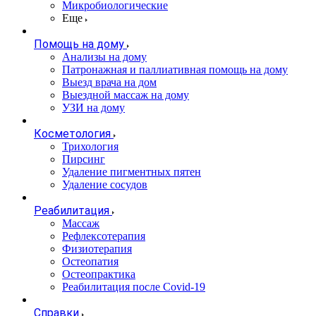
Микробиологические
Еще
Помощь на дому
Анализы на дому
Патронажная и паллиативная помощь на дому
Выезд врача на дом
Выездной массаж на дому
УЗИ на дому
Косметология
Трихология
Пирсинг
Удаление пигментных пятен
Удаление сосудов
Реабилитация
Массаж
Рефлексотерапия
Физиотерапия
Остеопатия
Остеопрактика
Реабилитация после Covid-19
Справки