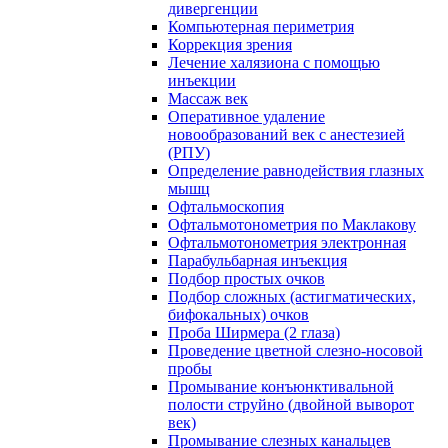
дивергенции
Компьютерная периметрия
Коррекция зрения
Лечение халязиона с помощью
инъекции
Массаж век
Оперативное удаление
новообразований век с анестезией
(РПУ)
Определение равнодействия глазных
мышц
Офтальмоскопия
Офтальмотонометрия по Маклакову
Офтальмотонометрия электронная
Парабульбарная инъекция
Подбор простых очков
Подбор сложных (астигматических,
бифокальных) очков
Проба Ширмера (2 глаза)
Проведение цветной слезно-носовой
пробы
Промывание конъюнктивальной
полости струйно (двойной выворот
век)
Промывание слезных канальцев