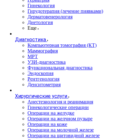
Гинекология
Гирудотерапия (лечение пиявками)
Дерматовенерология
Диетология
Еще
Диагностика
Компьютерная томография (КТ)
Маммография
МРТ
УЗИ-диагностика
Функциональная диагностика
Эндоскопия
Рентгенология
Денситометрия
Хирургические услуги
Анестезиология и реанимация
Гинекологические операции
Операции на желудке
Операции на желчном пузыре
Операции на коже
Операции на молочной железе
Операции на щитовидной железе