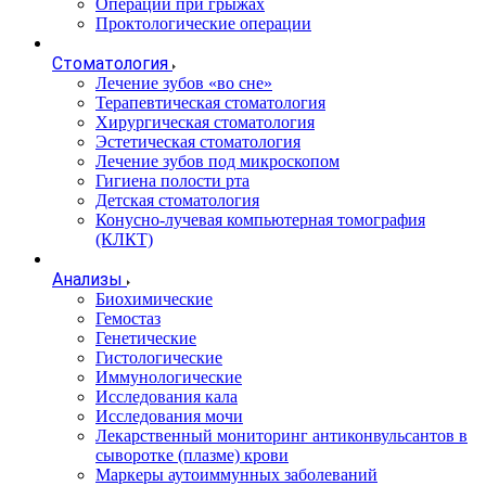
Операции при грыжах
Проктологические операции
Стоматология
Лечение зубов «во сне»
Терапевтическая стоматология
Хирургическая стоматология
Эстетическая стоматология
Лечение зубов под микроскопом
Гигиена полости рта
Детская стоматология
Конусно-лучевая компьютерная томография
(КЛКТ)
Анализы
Биохимические
Гемостаз
Генетические
Гистологические
Иммунологические
Исследования кала
Исследования мочи
Лекарственный мониторинг антиконвульсантов в
сыворотке (плазме) крови
Маркеры аутоиммунных заболеваний