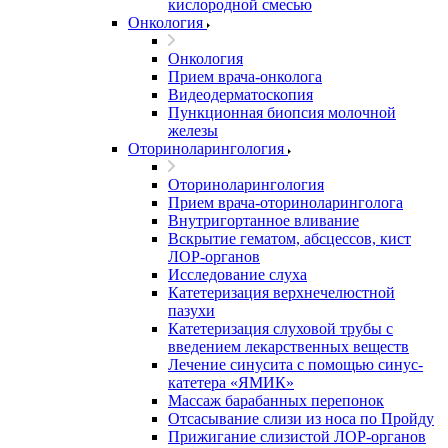
кислородной смесью
Онкология
Онкология
Прием врача-онколога
Видеодерматоскопия
Пункционная биопсия молочной
железы
Оториноларингология
Оториноларингология
Прием врача-оториноларинголога
Внутригортанное вливание
Вскрытие гематом, абсцессов, кист
ЛОР-органов
Исследование слуха
Катетеризация верхнечелюстной
пазухи
Катетеризация слуховой трубы с
введением лекарственных веществ
Лечение синусита с помощью синус-
катетера «ЯМИК»
Массаж барабанных перепонок
Отсасывание слизи из носа по Пройду
Прижигание слизистой ЛОР-органов