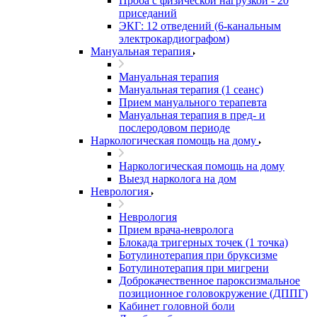
Проба с физической нагрузкой - 20
приседаний
ЭКГ: 12 отведений (6-канальным
электрокардиографом)
Мануальная терапия
Мануальная терапия
Мануальная терапия (1 сеанс)
Прием мануального терапевта
Мануальная терапия в пред- и
послеродовом периоде
Наркологическая помощь на дому
Наркологическая помощь на дому
Выезд нарколога на дом
Неврология
Неврология
Прием врача-невролога
Блокада тригерных точек (1 точка)
Ботулинотерапия при бруксизме
Ботулинотерапия при мигрени
Доброкачественное пароксизмальное
позиционное головокружение (ДППГ)
Кабинет головной боли