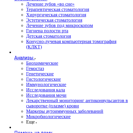
Лечение зубов «во сне»
Терапевтическая стоматология
Хирургическая стоматология
Эстетическая стоматология
Лечение зубов под микроскопом
Гигиена полости рта
Детская стоматология
Конусно-лучевая компьютерная томография
(КЛКТ)
Анализы
Биохимические
Гемостаз
Генетические
Гистологические
Иммунологические
Исследования кала
Исследования мочи
Лекарственный мониторинг антиконвульсантов в
сыворотке (плазме) крови
Маркеры аутоиммунных заболеваний
Микробиологические
Еще
Помощь на дому