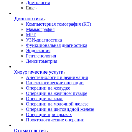
Диетология
Еще
Диагностика
Компьютерная томография (КТ)
Маммография
МРТ
УЗИ-диагностика
Функциональная диагностика
Эндоскопия
Рентгенология
Денситометрия
Хирургические услуги
Анестезиология и реанимация
Гинекологические операции
Операции на желудке
Операции на желчном пузыре
Операции на коже
Операции на молочной железе
Операции на щитовидной железе
Операции при грыжах
Проктологические операции
Стоматология