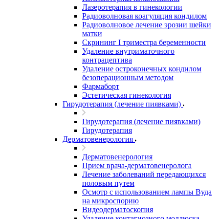
Лазеротерапия в гинекологии
Радиоволновая коагуляция кондилом
Радиоволновое лечение эрозии шейки
матки
Скрининг I триместра беременности
Удаление внутриматочного
контрацептива
Удаление остроконечных кондилом
безоперационным методом
Фармаборт
Эстетическая гинекология
Гирудотерапия (лечение пиявками)
Гирудотерапия (лечение пиявками)
Гирудотерапия
Дерматовенерология
Дерматовенерология
Прием врача-дерматовенеролога
Лечение заболеваний передающихся
половым путем
Осмотр с использованием лампы Вуда
на микроспорию
Видеодерматоскопия
Удаление контагиозного моллюска