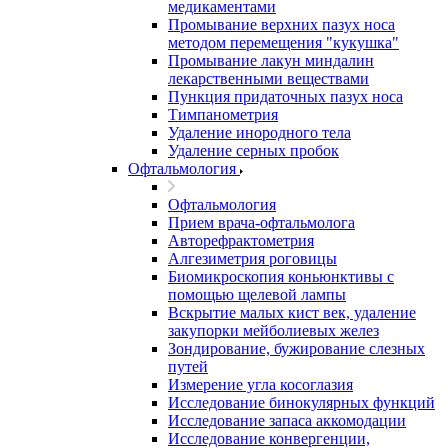
медикаментами
Промывание верхних пазух носа
методом перемещения "кукушка"
Промывание лакун миндалин
лекарственными веществами
Пункция придаточных пазух носа
Тимпанометрия
Удаление инородного тела
Удаление серных пробок
Офтальмология
Офтальмология
Прием врача-офтальмолога
Авторефрактометрия
Алгезиметрия роговицы
Биомикроскопия коньюнктивы с
помощью щелевой лампы
Вскрытие малых кист век, удаление
закупорки мейболиевых желез
Зондирование, бужирование слезных
путей
Измерение угла косоглазия
Исследование бинокулярных функций
Исследование запаса аккомодации
Исследование конвергенции,