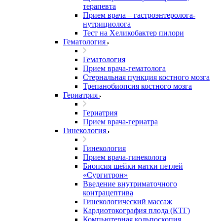
терапевта
Прием врача – гастроэнтеролога-
нутрициолога
Тест на Хеликобактер пилори
Гематология
Гематология
Прием врача-гематолога
Стернальная пункция костного мозга
Трепанобиопсия костного мозга
Гериатрия
Гериатрия
Прием врача-гериатра
Гинекология
Гинекология
Прием врача-гинеколога
Биопсия шейки матки петлей
«Сургитрон»
Введение внутриматочного
контрацептива
Гинекологический массаж
Кардиотокография плода (КТГ)
Компьютерная кольпоскопия