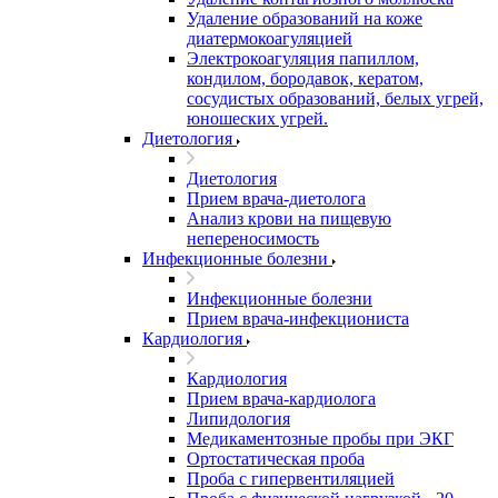
Удаление образований на коже
диатермокоагуляцией
Электрокоагуляция папиллом,
кондилом, бородавок, кератом,
сосудистых образований, белых угрей,
юношеских угрей.
Диетология
Диетология
Прием врача-диетолога
Анализ крови на пищевую
непереносимость
Инфекционные болезни
Инфекционные болезни
Прием врача-инфекциониста
Кардиология
Кардиология
Прием врача-кардиолога
Липидология
Медикаментозные пробы при ЭКГ
Ортостатическая проба
Проба с гипервентиляцией