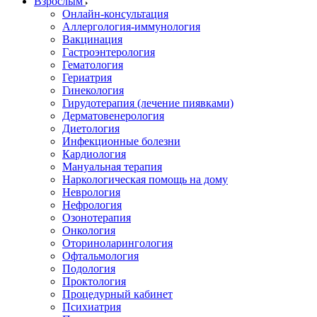
Взрослым
Онлайн-консультация
Аллергология-иммунология
Вакцинация
Гастроэнтерология
Гематология
Гериатрия
Гинекология
Гирудотерапия (лечение пиявками)
Дерматовенерология
Диетология
Инфекционные болезни
Кардиология
Мануальная терапия
Наркологическая помощь на дому
Неврология
Нефрология
Озонотерапия
Онкология
Оториноларингология
Офтальмология
Подология
Проктология
Процедурный кабинет
Психиатрия