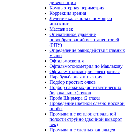
дивергенции
Компьютерная периметрия
Коррекция зрения
Лечение халязиона с помощью
инъекции
Массаж век
Оперативное удаление
новообразований век с анестезией
(РПУ)
Определение равнодействия глазных
мышц
Офтальмоскопия
Офтальмотонометрия по Маклакову
Офтальмотонометрия электронная
Парабульбарная инъекция
Подбор простых очков
Подбор сложных (астигматических,
бифокальных) очков
Проба Ширмера (2 глаза)
Проведение цветной слезно-носовой
пробы
Промывание конъюнктивальной
полости струйно (двойной выворот
век)
Промывание слезных канальцев