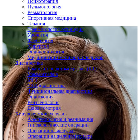
Психотерапия
Пульмонология
Ревматология
Спортивная медицина
Терапия
Травматология-ортопедия
Урология
Флебология
Хирургия
Эндокринология
Медицинский маникюр и педикюр
Диагностика
Компьютерная томография (КТ)
Маммография
МРТ
УЗИ-диагностика
Функциональная диагностика
Эндоскопия
Рентгенология
Денситометрия
Хирургические услуги
Анестезиология и реанимация
Гинекологические операции
Операции на желудке
Операции на желчном пузыре