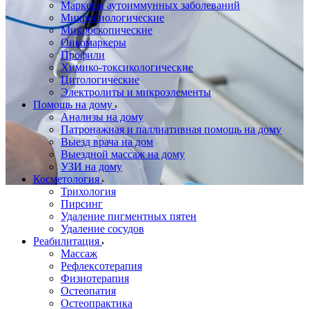
Маркеры аутоиммунных заболеваний
Микробиологические
Микроскопические
Онкомаркеры
Профили
Химико-токсикологические
Цитологические
Электролиты и микроэлементы
Помощь на дому
Анализы на дому
Патронажная и паллиативная помощь на дому
Выезд врача на дом
Выездной массаж на дому
УЗИ на дому
Косметология
Трихология
Пирсинг
Удаление пигментных пятен
Удаление сосудов
Реабилитация
Массаж
Рефлексотерапия
Физиотерапия
Остеопатия
Остеопрактика