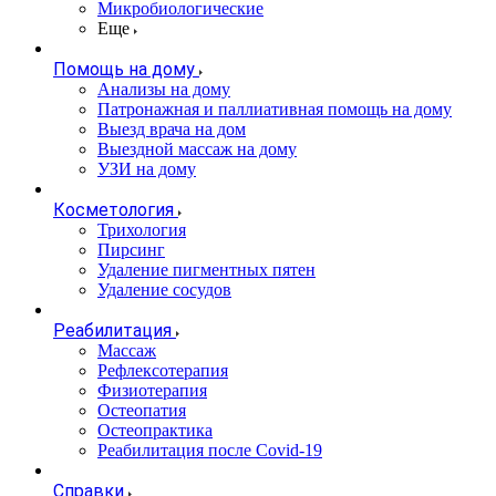
Микробиологические
Еще
Помощь на дому
Анализы на дому
Патронажная и паллиативная помощь на дому
Выезд врача на дом
Выездной массаж на дому
УЗИ на дому
Косметология
Трихология
Пирсинг
Удаление пигментных пятен
Удаление сосудов
Реабилитация
Массаж
Рефлексотерапия
Физиотерапия
Остеопатия
Остеопрактика
Реабилитация после Covid-19
Справки