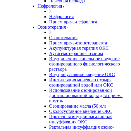
Лечебная блокада
Нефрология
Нефрология
Прием врача-нефролога
Озонотерапия
Озонотерапия
Прием врача-озонотерапевта
Акупунктурная терапия ОКС
Аутогемотерапия с озоном
Внутривенное капельное введение
озонированного физиологического
раствора
Внутрисуставное введение ОКС
Инстилляция мочевого пузыря
озонированной водой или ОКС
Использование озонированной
дистиллированной воды для приема
внутрь
Озонирование масла (50 мл)
Околосуставное введение ОКС
Проточная внутривлагалищная
инсуффляция ОКС
Ректальная инсуффляция озоно-