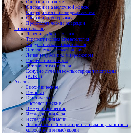
Операции на коже
Операции на молочной железе
Операции на щитовидной железе
Операции при грыжах
Проктологические операции
Стоматология
Лечение зубов «во сне»
Терапевтическая стоматология
Хирургическая стоматология
Эстетическая стоматология
Лечение зубов под микроскопом
Гигиена полости рта
Детская стоматология
Конусно-лучевая компьютерная томография
(КЛКТ)
Анализы
Биохимические
Гемостаз
Генетические
Гистологические
Иммунологические
Исследования кала
Исследования мочи
Лекарственный мониторинг антиконвульсантов в
сыворотке (плазме) крови