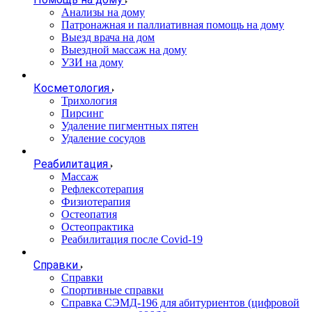
Анализы на дому
Патронажная и паллиативная помощь на дому
Выезд врача на дом
Выездной массаж на дому
УЗИ на дому
Косметология
Трихология
Пирсинг
Удаление пигментных пятен
Удаление сосудов
Реабилитация
Массаж
Рефлексотерапия
Физиотерапия
Остеопатия
Остеопрактика
Реабилитация после Covid-19
Справки
Справки
Спортивные справки
Справка СЭМД‑196 для абитуриентов (цифровой