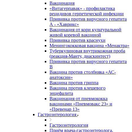
Вакцинация
«Витагерпавак» - профилактика
рецидивов герпетической инфекции
Прививка против вирусного гепатита
А - «Хаврикс»
Вакцинация от кори культуральной
живой коревой вакциной
Прививка против краснухи
Менингококковая вакцина «Менактра»
Туберкулиновая внутрикожная проба
(реакция-Манту, диаскинтест)
Прививка против вирусного гепатита
В
Вакцина против столбняка «АС-
анатоксин»
Вакцина против гриппа
Вакцина против клещевого
энцефалита
Вакцинация от пневмококка
вакцинами «Пневмовакс 23» и
«Превенар 13»
Гастроэнтерология
Гастроэнтерология
Приём врача-гастроэнтеролога,