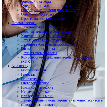
Операции на коже
Операции на молочной железе
Операции на щитовидной железе
Операции при грыжах
Проктологические операции
Стоматология
Лечение зубов «во сне»
Терапевтическая стоматология
Хирургическая стоматология
Эстетическая стоматология
Лечение зубов под микроскопом
Гигиена полости рта
Детская стоматология
Конусно-лучевая компьютерная томография
(КЛКТ)
Анализы
Биохимические
Гемостаз
Генетические
Гистологические
Иммунологические
Исследования кала
Исследования мочи
Лекарственный мониторинг антиконвульсантов в
сыворотке (плазме) крови