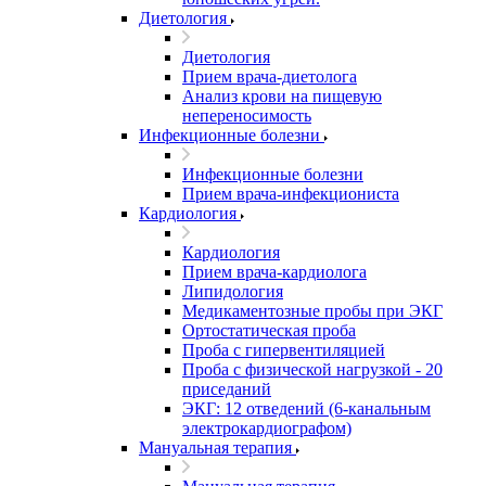
Диетология
Диетология
Прием врача-диетолога
Анализ крови на пищевую
непереносимость
Инфекционные болезни
Инфекционные болезни
Прием врача-инфекциониста
Кардиология
Кардиология
Прием врача-кардиолога
Липидология
Медикаментозные пробы при ЭКГ
Ортостатическая проба
Проба с гипервентиляцией
Проба с физической нагрузкой - 20
приседаний
ЭКГ: 12 отведений (6-канальным
электрокардиографом)
Мануальная терапия