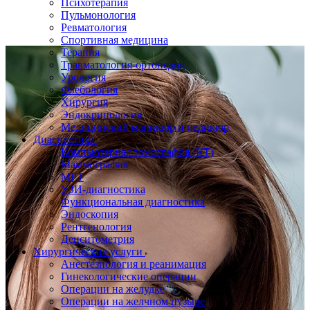
Психотерапия
Пульмонология
Ревматология
Спортивная медицина
Терапия
Травматология-ортопедия
Урология
Флебология
Хирургия
Эндокринология
Медицинский маникюр и педикюр
Диагностика
Компьютерная томография (КТ)
Маммография
МРТ
УЗИ-диагностика
Функциональная диагностика
Эндоскопия
Рентгенология
Денситометрия
Хирургические услуги
Анестезиология и реанимация
Гинекологические операции
Операции на желудке
Операции на желчном пузыре