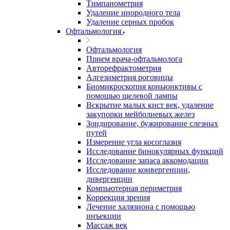
Тимпанометрия
Удаление инородного тела
Удаление серных пробок
Офтальмология
Офтальмология
Прием врача-офтальмолога
Авторефрактометрия
Алгезиметрия роговицы
Биомикроскопия коньюнктивы с
помощью щелевой лампы
Вскрытие малых кист век, удаление
закупорки мейболиевых желез
Зондирование, бужирование слезных
путей
Измерение угла косоглазия
Исследование бинокулярных функций
Исследование запаса аккомодации
Исследование конвергенции,
дивергенции
Компьютерная периметрия
Коррекция зрения
Лечение халязиона с помощью
инъекции
Массаж век