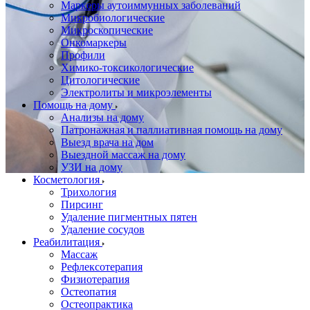
Маркеры аутоиммунных заболеваний
Микробиологические
Микроскопические
Онкомаркеры
Профили
Химико-токсикологические
Цитологические
Электролиты и микроэлементы
Помощь на дому
Анализы на дому
Патронажная и паллиативная помощь на дому
Выезд врача на дом
Выездной массаж на дому
УЗИ на дому
Косметология
Трихология
Пирсинг
Удаление пигментных пятен
Удаление сосудов
Реабилитация
Массаж
Рефлексотерапия
Физиотерапия
Остеопатия
Остеопрактика