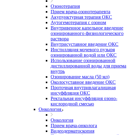
Озонотерапия
Прием врача-озонотерапевта
Акупунктурная терапия ОКС
Аутогемотерапия с озоном
Внутривенное капельное введение
озонированного физиологического
раствора
Внутрисуставное введение ОКС
Инстилляция мочевого пузыря
озонированной водой или ОКС
Использование озонированной
дистиллированной воды для приема
внутрь
Озонирование масла (50 мл)
Околосуставное введение ОКС
Проточная внутривлагалищная
инсуффляция ОКС
Ректальная инсуффляция озоно-
кислородной смесью
Онкология
Онкология
Прием врача-онколога
Видеодерматоскопия