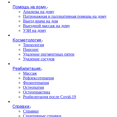
Помощь на дому
Анализы на дому
Патронажная и паллиативная помощь на дому
Выезд врача на дом
Выездной массаж на дому
УЗИ на дому
Косметология
Трихология
Пирсинг
Удаление пигментных пятен
Удаление сосудов
Реабилитация
Массаж
Рефлексотерапия
Физиотерапия
Остеопатия
Остеопрактика
Реабилитация после Covid-19
Справки
Справки
Спортивные справки