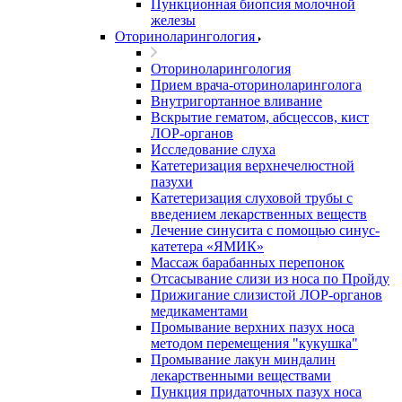
Пункционная биопсия молочной
железы
Оториноларингология
Оториноларингология
Прием врача-оториноларинголога
Внутригортанное вливание
Вскрытие гематом, абсцессов, кист
ЛОР-органов
Исследование слуха
Катетеризация верхнечелюстной
пазухи
Катетеризация слуховой трубы с
введением лекарственных веществ
Лечение синусита с помощью синус-
катетера «ЯМИК»
Массаж барабанных перепонок
Отсасывание слизи из носа по Пройду
Прижигание слизистой ЛОР-органов
медикаментами
Промывание верхних пазух носа
методом перемещения "кукушка"
Промывание лакун миндалин
лекарственными веществами
Пункция придаточных пазух носа