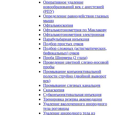
Оперативное удаление
новообразований век с анестезией
(РПУ)
Определение равнодействия глазных
мышц
Офтальмоскопия
Офтальмотонометрия по Маклакову
Офтальмотонометрия электронная
Парабульбарная инъекция
Подбор простых очков
Подбор сложных (астигматических,
бифокальных) очков
Проба Ширмера (2 глаза)
Проведение цветной слезно-носовой
пробы
Промывание конъюнктивальной
полости струйно (двойной выворот
век)
Промывание слезных канальцев
Скиаскопия
Субконъюнктивальная инъекция
Тренировка резерва аккомодации
Удаление вколоченного инородного
тела роговицы
Удаление инородного тела из