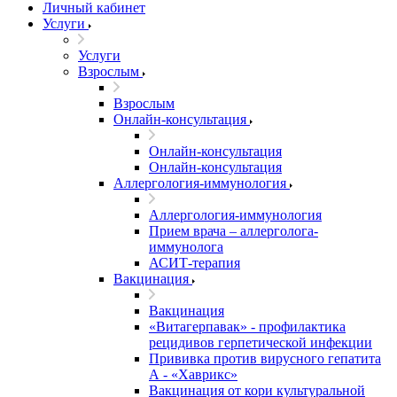
Личный кабинет
Услуги
Услуги
Взрослым
Взрослым
Онлайн-консультация
Онлайн-консультация
Онлайн-консультация
Аллергология-иммунология
Аллергология-иммунология
Прием врача – аллерголога-
иммунолога
АСИТ-терапия
Вакцинация
Вакцинация
«Витагерпавак» - профилактика
рецидивов герпетической инфекции
Прививка против вирусного гепатита
А - «Хаврикс»
Вакцинация от кори культуральной