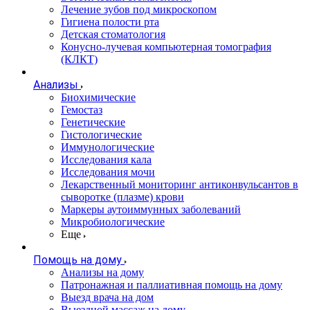
Лечение зубов под микроскопом
Гигиена полости рта
Детская стоматология
Конусно-лучевая компьютерная томография
(КЛКТ)
Анализы
Биохимические
Гемостаз
Генетические
Гистологические
Иммунологические
Исследования кала
Исследования мочи
Лекарственный мониторинг антиконвульсантов в
сыворотке (плазме) крови
Маркеры аутоиммунных заболеваний
Микробиологические
Еще
Помощь на дому
Анализы на дому
Патронажная и паллиативная помощь на дому
Выезд врача на дом
Выездной массаж на дому