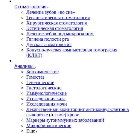
Стоматология
Лечение зубов «во сне»
Терапевтическая стоматология
Хирургическая стоматология
Эстетическая стоматология
Лечение зубов под микроскопом
Гигиена полости рта
Детская стоматология
Конусно-лучевая компьютерная томография
(КЛКТ)
Анализы
Биохимические
Гемостаз
Генетические
Гистологические
Иммунологические
Исследования кала
Исследования мочи
Лекарственный мониторинг антиконвульсантов в
сыворотке (плазме) крови
Маркеры аутоиммунных заболеваний
Микробиологические
Еще