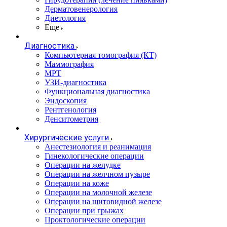
Дерматовенерология
Диетология
Еще
Диагностика
Компьютерная томография (КТ)
Маммография
МРТ
УЗИ-диагностика
Функциональная диагностика
Эндоскопия
Рентгенология
Денситометрия
Хирургические услуги
Анестезиология и реанимация
Гинекологические операции
Операции на желудке
Операции на желчном пузыре
Операции на коже
Операции на молочной железе
Операции на щитовидной железе
Операции при грыжах
Проктологические операции