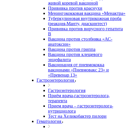
живой коревой вакциной
Прививка против краснухи
Менингококковая вакцина «Менактра»
Туберкулиновая внутрикожная проба
(реакция-Манту, диаскинтест)
Прививка против вирусного гепатита
В
Вакцина против столбняка «АС-
анатоксин»
Вакцина против гриппа
Вакцина против клещевого
энцефалита
Вакцинация от пневмококка
вакцинами «Пневмовакс 23» и
«Превенар 13»
Гастроэнтерология
Гастроэнтерология
Приём врача-гастроэнтеролога,
терапевта
Прием врача – гастроэнтеролога-
нутрициолога
Тест на Хеликобактер пилори
Гематология