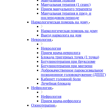
Мануальная терапия
Мануальная терапия (1 сеанс)
Прием мануального терапевта
Мануальная терапия в пред- и
послеродовом периоде
Наркологическая помощь на дому
Наркологическая помощь на дому
Выезд нарколога на дом
Неврология
Неврология
Прием врача-невролога
Блокада тригерных точек (1 точка)
Ботулинотерапия при бруксизме
Ботулинотерапия при мигрени
Доброкачественное пароксизмальное
позиционное головокружение (ДППГ)
Кабинет головной боли
Лечебная блокада
Нефрология
Нефрология
Прием врача-нефролога
Озонотерапия