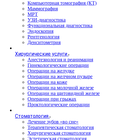
Компьютерная томография (КТ)
Маммография
МРТ
УЗИ-диагностика
Функциональная диагностика
Эндоскопия
Рентгенология
Денситометрия
Хирургические услуги
Анестезиология и реанимация
Гинекологические операции
Операции на желудке
Операции на желчном пузыре
Операции на коже
Операции на молочной железе
Операции на щитовидной железе
Операции при грыжах
Проктологические операции
Стоматология
Лечение зубов «во сне»
Терапевтическая стоматология
Хирургическая стоматология
Эстетическая стоматология