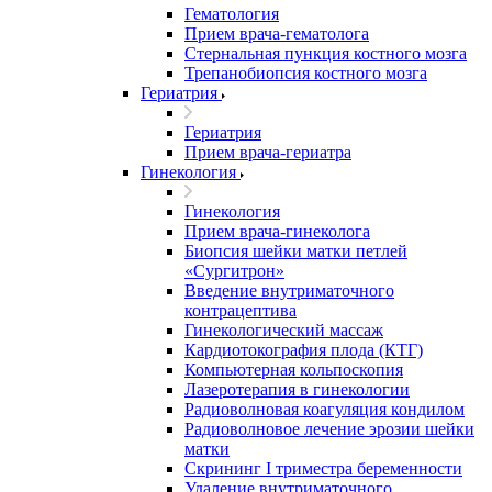
Гематология
Прием врача-гематолога
Стернальная пункция костного мозга
Трепанобиопсия костного мозга
Гериатрия
Гериатрия
Прием врача-гериатра
Гинекология
Гинекология
Прием врача-гинеколога
Биопсия шейки матки петлей
«Сургитрон»
Введение внутриматочного
контрацептива
Гинекологический массаж
Кардиотокография плода (КТГ)
Компьютерная кольпоскопия
Лазеротерапия в гинекологии
Радиоволновая коагуляция кондилом
Радиоволновое лечение эрозии шейки
матки
Скрининг I триместра беременности
Удаление внутриматочного