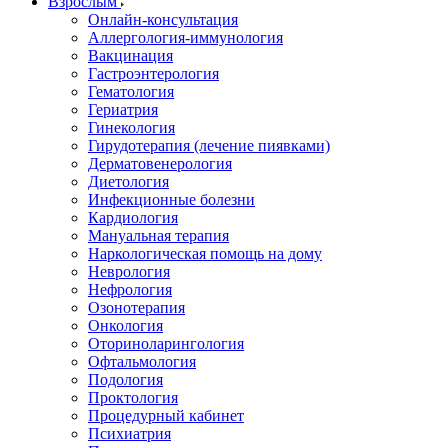
Взрослым
Онлайн-консультация
Аллергология-иммунология
Вакцинация
Гастроэнтерология
Гематология
Гериатрия
Гинекология
Гирудотерапия (лечение пиявками)
Дерматовенерология
Диетология
Инфекционные болезни
Кардиология
Мануальная терапия
Наркологическая помощь на дому
Неврология
Нефрология
Озонотерапия
Онкология
Оториноларингология
Офтальмология
Подология
Проктология
Процедурный кабинет
Психиатрия