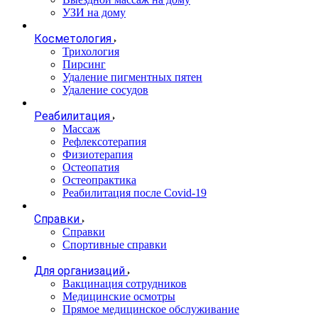
УЗИ на дому
Косметология
Трихология
Пирсинг
Удаление пигментных пятен
Удаление сосудов
Реабилитация
Массаж
Рефлексотерапия
Физиотерапия
Остеопатия
Остеопрактика
Реабилитация после Covid-19
Справки
Справки
Спортивные справки
Для организаций
Вакцинация сотрудников
Медицинские осмотры
Прямое медицинское обслуживание