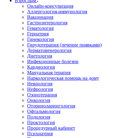
Взрослым
Онлайн-консультация
Аллергология-иммунология
Вакцинация
Гастроэнтерология
Гематология
Гериатрия
Гинекология
Гирудотерапия (лечение пиявками)
Дерматовенерология
Диетология
Инфекционные болезни
Кардиология
Мануальная терапия
Наркологическая помощь на дому
Неврология
Нефрология
Озонотерапия
Онкология
Оториноларингология
Офтальмология
Подология
Проктология
Процедурный кабинет
Психиатрия