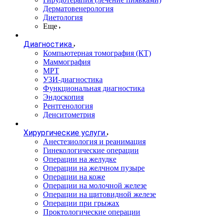
Дерматовенерология
Диетология
Еще
Диагностика
Компьютерная томография (КТ)
Маммография
МРТ
УЗИ-диагностика
Функциональная диагностика
Эндоскопия
Рентгенология
Денситометрия
Хирургические услуги
Анестезиология и реанимация
Гинекологические операции
Операции на желудке
Операции на желчном пузыре
Операции на коже
Операции на молочной железе
Операции на щитовидной железе
Операции при грыжах
Проктологические операции