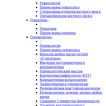
Гематология
Прием врача-гематолога
Стернальная пункция костного мозга
Трепанобиопсия костного мозга
Гериатрия
Гериатрия
Прием врача-гериатра
Гинекология
Гинекология
Прием врача-гинеколога
Биопсия шейки матки петлей
«Сургитрон»
Введение внутриматочного
контрацептива
Гинекологический массаж
Кардиотокография плода (КТГ)
Компьютерная кольпоскопия
Лазеротерапия в гинекологии
Радиоволновая коагуляция кондилом
Радиоволновое лечение эрозии шейки
матки
Скрининг I триместра беременности
Удаление внутриматочного