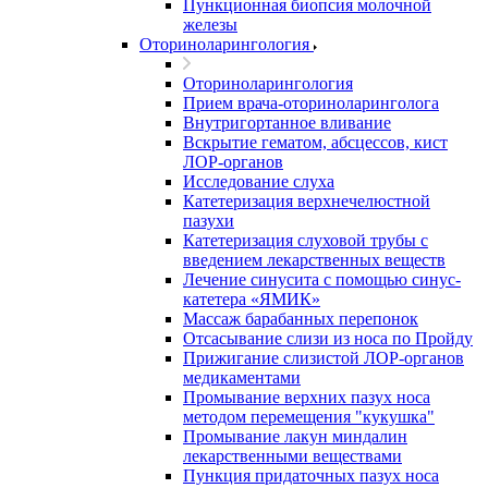
Пункционная биопсия молочной
железы
Оториноларингология
Оториноларингология
Прием врача-оториноларинголога
Внутригортанное вливание
Вскрытие гематом, абсцессов, кист
ЛОР-органов
Исследование слуха
Катетеризация верхнечелюстной
пазухи
Катетеризация слуховой трубы с
введением лекарственных веществ
Лечение синусита с помощью синус-
катетера «ЯМИК»
Массаж барабанных перепонок
Отсасывание слизи из носа по Пройду
Прижигание слизистой ЛОР-органов
медикаментами
Промывание верхних пазух носа
методом перемещения "кукушка"
Промывание лакун миндалин
лекарственными веществами
Пункция придаточных пазух носа