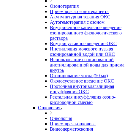
Озонотерапия
Прием врача-озонотерапевта
Акупунктурная терапия ОКС
Аутогемотерапия с озоном
Внутривенное капельное введение
озонированного физиологического
раствора
Внутрисуставное введение ОКС
Инстилляция мочевого пузыря
озонированной водой или ОКС
Использование озонированной
дистиллированной воды для приема
внутрь
Озонирование масла (50 мл)
Околосуставное введение ОКС
Проточная внутривлагалищная
инсуффляция ОКС
Ректальная инсуффляция озоно-
кислородной смесью
Онкология
Онкология
Прием врача-онколога
Видеодерматоскопия