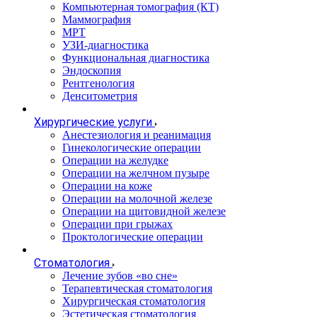
Компьютерная томография (КТ)
Маммография
МРТ
УЗИ-диагностика
Функциональная диагностика
Эндоскопия
Рентгенология
Денситометрия
Хирургические услуги
Анестезиология и реанимация
Гинекологические операции
Операции на желудке
Операции на желчном пузыре
Операции на коже
Операции на молочной железе
Операции на щитовидной железе
Операции при грыжах
Проктологические операции
Стоматология
Лечение зубов «во сне»
Терапевтическая стоматология
Хирургическая стоматология
Эстетическая стоматология