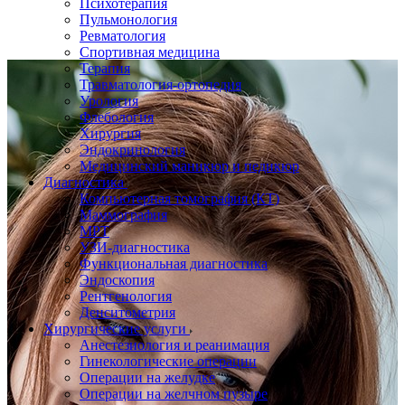
Психотерапия
Пульмонология
Ревматология
Спортивная медицина
Терапия
Травматология-ортопедия
Урология
Флебология
Хирургия
Эндокринология
Медицинский маникюр и педикюр
Диагностика
Компьютерная томография (КТ)
Маммография
МРТ
УЗИ-диагностика
Функциональная диагностика
Эндоскопия
Рентгенология
Денситометрия
Хирургические услуги
Анестезиология и реанимация
Гинекологические операции
Операции на желудке
Операции на желчном пузыре