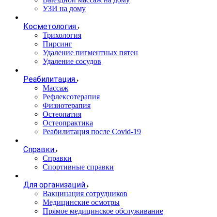
УЗИ на дому
Косметология
Трихология
Пирсинг
Удаление пигментных пятен
Удаление сосудов
Реабилитация
Массаж
Рефлексотерапия
Физиотерапия
Остеопатия
Остеопрактика
Реабилитация после Covid-19
Справки
Справки
Спортивные справки
Для организаций
Вакцинация сотрудников
Медицинские осмотры
Прямое медицинское обслуживание