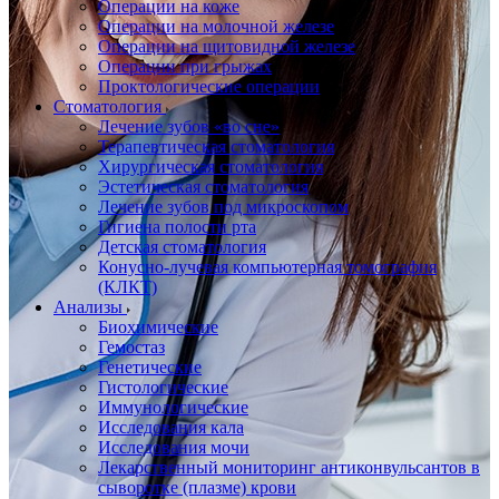
Операции на коже
Операции на молочной железе
Операции на щитовидной железе
Операции при грыжах
Проктологические операции
Стоматология
Лечение зубов «во сне»
Терапевтическая стоматология
Хирургическая стоматология
Эстетическая стоматология
Лечение зубов под микроскопом
Гигиена полости рта
Детская стоматология
Конусно-лучевая компьютерная томография
(КЛКТ)
Анализы
Биохимические
Гемостаз
Генетические
Гистологические
Иммунологические
Исследования кала
Исследования мочи
Лекарственный мониторинг антиконвульсантов в
сыворотке (плазме) крови