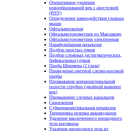
Оперативное удаление
новообразований век с анестезией
(РПУ)
Определение равнодействия глазных
мышц
Офтальмоскопия
Офтальмотонометрия по Маклакову
Офтальмотонометрия электронная
Парабульбарная инъекция
Подбор простых очков
Подбор сложных (астигматических,
бифокальных) очков
Проба Ширмера (2 глаза)
Проведение цветной слезно-носовой
пробы
Промывание конъюнктивальной
полости струйно (двойной выворот
век)
Промывание слезных канальцев
Скиаскопия
Субконъюнктивальная инъекция
Тренировка резерва аккомодации
Удаление вколоченного инородного
тела роговицы
Удаление инородного тела из