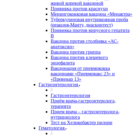
живой коревой вакциной
Прививка против краснухи
Менингококковая вакцина «Менактра»
Туберкулиновая внутрикожная проба
(реакция-Манту, диаскинтест)
Прививка против вирусного гепатита
В
Вакцина против столбняка «АС-
анатоксин»
Вакцина против гриппа
Вакцина против клещевого
энцефалита
Вакцинация от пневмококка
вакцинами «Пневмовакс 23» и
«Превенар 13»
Гастроэнтерология
Гастроэнтерология
Приём врача-гастроэнтеролога,
терапевта
Прием врача – гастроэнтеролога-
нутрициолога
Тест на Хеликобактер пилори
Гематология