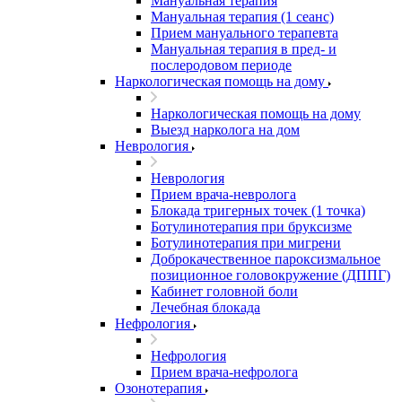
Мануальная терапия
Мануальная терапия (1 сеанс)
Прием мануального терапевта
Мануальная терапия в пред- и
послеродовом периоде
Наркологическая помощь на дому
Наркологическая помощь на дому
Выезд нарколога на дом
Неврология
Неврология
Прием врача-невролога
Блокада тригерных точек (1 точка)
Ботулинотерапия при бруксизме
Ботулинотерапия при мигрени
Доброкачественное пароксизмальное
позиционное головокружение (ДППГ)
Кабинет головной боли
Лечебная блокада
Нефрология
Нефрология
Прием врача-нефролога
Озонотерапия