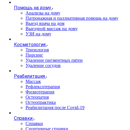
Помощь на дому
Анализы на дому
Патронажная и паллиативная помощь на дому
Выезд врача на дом
Выездной массаж на дому
УЗИ на дому
Косметология
Трихология
Пирсинг
Удаление пигментных пятен
Удаление сосудов
Реабилитация
Массаж
Рефлексотерапия
Физиотерапия
Остеопатия
Остеопрактика
Реабилитация после Covid-19
Справки
Справки
Спортивные справки