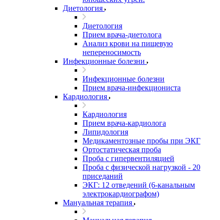
Диетология
Диетология
Прием врача-диетолога
Анализ крови на пищевую
непереносимость
Инфекционные болезни
Инфекционные болезни
Прием врача-инфекциониста
Кардиология
Кардиология
Прием врача-кардиолога
Липидология
Медикаментозные пробы при ЭКГ
Ортостатическая проба
Проба с гипервентиляцией
Проба с физической нагрузкой - 20
приседаний
ЭКГ: 12 отведений (6-канальным
электрокардиографом)
Мануальная терапия