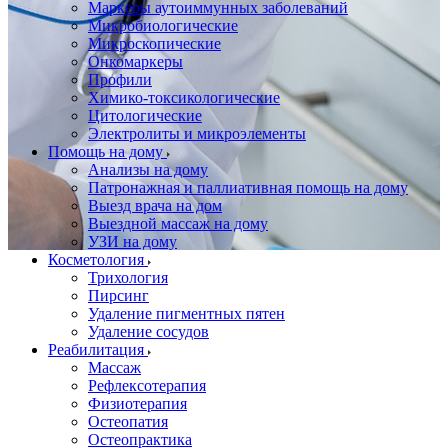
Маркеры аутоиммунных заболеваний
Микробиологические
Микроскопические
Онкомаркеры
Профили
Химико-токсикологические
Цитологические
Электролиты и микроэлементы
Помощь на дому
Анализы на дому
Патронажная и паллиативная помощь на дому
Выезд врача на дом
Выездной массаж на дому
УЗИ на дому
Косметология
Трихология
Пирсинг
Удаление пигментных пятен
Удаление сосудов
Реабилитация
Массаж
Рефлексотерапия
Физиотерапия
Остеопатия
Остеопрактика