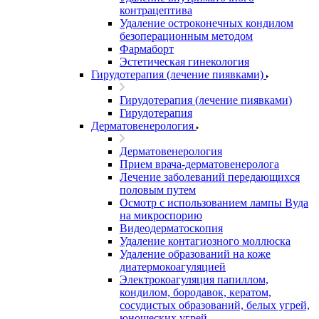
контрацептива
Удаление остроконечных кондилом
безоперационным методом
Фармаборт
Эстетическая гинекология
Гирудотерапия (лечение пиявками)
Гирудотерапия (лечение пиявками)
Гирудотерапия
Дерматовенерология
Дерматовенерология
Прием врача-дерматовенеролога
Лечение заболеваний передающихся
половым путем
Осмотр с использованием лампы Вуда
на микроспорию
Видеодерматоскопия
Удаление контагиозного моллюска
Удаление образований на коже
диатермокоагуляцией
Электрокоагуляция папиллом,
кондилом, бородавок, кератом,
сосудистых образований, белых угрей,
юношеских угрей.