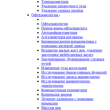
Тимпанометрия
Удаление инородного тела
Удаление серных пробок
Офтальмология
Офтальмология
Прием врача-офтальмолога
Авторефрактометрия
Алгезиметрия роговицы
Биомикроскопия коньюнктивы с
помощью щелевой лампы
Вскрытие малых кист век, удаление
закупорки мейболиевых желез
Зондирование, бужирование слезных
путей
Измерение угла косоглазия
Исследование бинокулярных функций
Исследование запаса аккомодации
Исследование конвергенции,
дивергенции
Компьютерная периметрия
Коррекция зрения
Лечение халязиона с помощью
инъекции
Массаж век