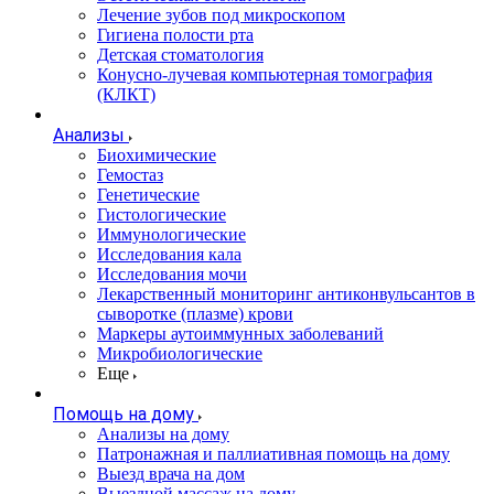
Лечение зубов под микроскопом
Гигиена полости рта
Детская стоматология
Конусно-лучевая компьютерная томография
(КЛКТ)
Анализы
Биохимические
Гемостаз
Генетические
Гистологические
Иммунологические
Исследования кала
Исследования мочи
Лекарственный мониторинг антиконвульсантов в
сыворотке (плазме) крови
Маркеры аутоиммунных заболеваний
Микробиологические
Еще
Помощь на дому
Анализы на дому
Патронажная и паллиативная помощь на дому
Выезд врача на дом
Выездной массаж на дому