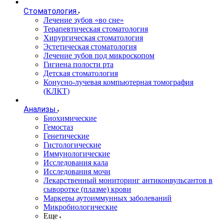
Стоматология
Лечение зубов «во сне»
Терапевтическая стоматология
Хирургическая стоматология
Эстетическая стоматология
Лечение зубов под микроскопом
Гигиена полости рта
Детская стоматология
Конусно-лучевая компьютерная томография
(КЛКТ)
Анализы
Биохимические
Гемостаз
Генетические
Гистологические
Иммунологические
Исследования кала
Исследования мочи
Лекарственный мониторинг антиконвульсантов в
сыворотке (плазме) крови
Маркеры аутоиммунных заболеваний
Микробиологические
Еще