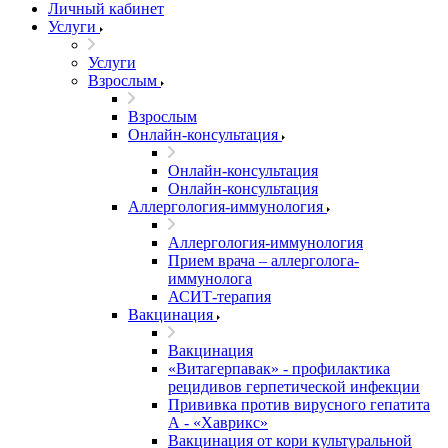
Личный кабинет
Услуги
Услуги
Взрослым
Взрослым
Онлайн-консультация
Онлайн-консультация
Онлайн-консультация
Аллергология-иммунология
Аллергология-иммунология
Прием врача – аллерголога-
иммунолога
АСИТ-терапия
Вакцинация
Вакцинация
«Витагерпавак» - профилактика
рецидивов герпетической инфекции
Прививка против вирусного гепатита
А - «Хаврикс»
Вакцинация от кори культуральной