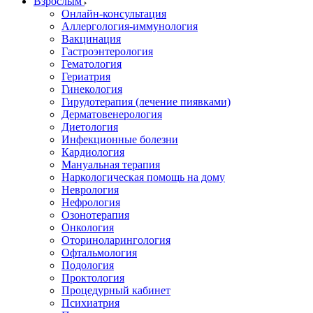
Взрослым
Онлайн-консультация
Аллергология-иммунология
Вакцинация
Гастроэнтерология
Гематология
Гериатрия
Гинекология
Гирудотерапия (лечение пиявками)
Дерматовенерология
Диетология
Инфекционные болезни
Кардиология
Мануальная терапия
Наркологическая помощь на дому
Неврология
Нефрология
Озонотерапия
Онкология
Оториноларингология
Офтальмология
Подология
Проктология
Процедурный кабинет
Психиатрия