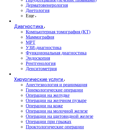
Дерматовенерология
Диетология
Еще
Диагностика
Компьютерная томография (КТ)
Маммография
МРТ
УЗИ-диагностика
Функциональная диагностика
Эндоскопия
Рентгенология
Денситометрия
Хирургические услуги
Анестезиология и реанимация
Гинекологические операции
Операции на желудке
Операции на желчном пузыре
Операции на коже
Операции на молочной железе
Операции на щитовидной железе
Операции при грыжах
Проктологические операции