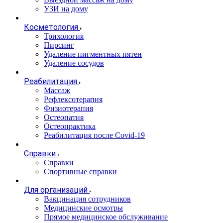
УЗИ на дому
Косметология
Трихология
Пирсинг
Удаление пигментных пятен
Удаление сосудов
Реабилитация
Массаж
Рефлексотерапия
Физиотерапия
Остеопатия
Остеопрактика
Реабилитация после Covid-19
Справки
Справки
Спортивные справки
Для организаций
Вакцинация сотрудников
Медицинские осмотры
Прямое медицинское обслуживание