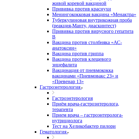
живой коревой вакциной
Прививка против краснухи
Менингококковая вакцина «Менактра»
Туберкулиновая внутрикожная проба
(реакция-Манту, диаскинтест)
Прививка против вирусного гепатита
В
Вакцина против столбняка «АС-
анатоксин»
Вакцина против гриппа
Вакцина против клещевого
энцефалита
Вакцинация от пневмококка
вакцинами «Пневмовакс 23» и
«Превенар 13»
Гастроэнтерология
Гастроэнтерология
Приём врача-гастроэнтеролога,
терапевта
Прием врача – гастроэнтеролога-
нутрициолога
Тест на Хеликобактер пилори
Гематология