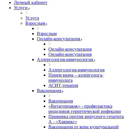
Личный кабинет
Услуги
Услуги
Взрослым
Взрослым
Онлайн-консультация
Онлайн-консультация
Онлайн-консультация
Аллергология-иммунология
Аллергология-иммунология
Прием врача – аллерголога-
иммунолога
АСИТ-терапия
Вакцинация
Вакцинация
«Витагерпавак» - профилактика
рецидивов герпетической инфекции
Прививка против вирусного гепатита
А - «Хаврикс»
Вакцинация от кори культуральной