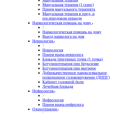
Мануальная терапия
Мануальная терапия (1 сеанс)
Прием мануального терапевта
Мануальная терапия в пред- и
послеродовом периоде
Наркологическая помощь на дому
Наркологическая помощь на дому
Выезд нарколога на дом
Неврология
Неврология
Прием врача-невролога
Блокада тригерных точек (1 точка)
Ботулинотерапия при бруксизме
Ботулинотерапия при мигрени
Доброкачественное пароксизмальное
позиционное головокружение (ДППГ)
Кабинет головной боли
Лечебная блокада
Нефрология
Нефрология
Прием врача-нефролога
Озонотерапия