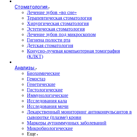
Стоматология
Лечение зубов «во сне»
Терапевтическая стоматология
Хирургическая стоматология
Эстетическая стоматология
Лечение зубов под микроскопом
Гигиена полости рта
Детская стоматология
Конусно-лучевая компьютерная томография
(КЛКТ)
Анализы
Биохимические
Гемостаз
Генетические
Гистологические
Иммунологические
Исследования кала
Исследования мочи
Лекарственный мониторинг антиконвульсантов в
сыворотке (плазме) крови
Маркеры аутоиммунных заболеваний
Микробиологические
Еще