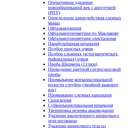
Оперативное удаление
новообразований век с анестезией
(РПУ)
Определение равнодействия глазных
мышц
Офтальмоскопия
Офтальмотонометрия по Маклакову
Офтальмотонометрия электронная
Парабульбарная инъекция
Подбор простых очков
Подбор сложных (астигматических,
бифокальных) очков
Проба Ширмера (2 глаза)
Проведение цветной слезно-носовой
пробы
Промывание конъюнктивальной
полости струйно (двойной выворот
век)
Промывание слезных канальцев
Скиаскопия
Субконъюнктивальная инъекция
Тренировка резерва аккомодации
Удаление вколоченного инородного
тела роговицы
Удаление инородного тела из