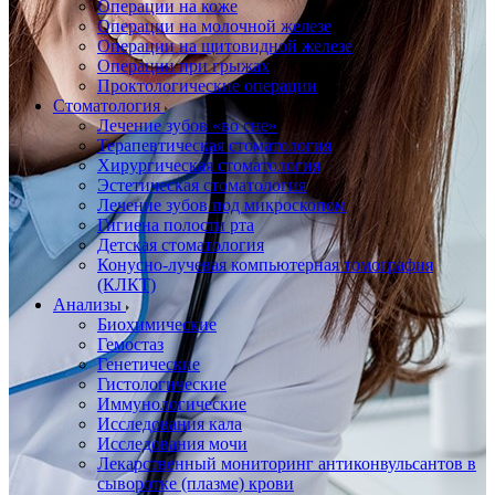
Операции на коже
Операции на молочной железе
Операции на щитовидной железе
Операции при грыжах
Проктологические операции
Стоматология
Лечение зубов «во сне»
Терапевтическая стоматология
Хирургическая стоматология
Эстетическая стоматология
Лечение зубов под микроскопом
Гигиена полости рта
Детская стоматология
Конусно-лучевая компьютерная томография
(КЛКТ)
Анализы
Биохимические
Гемостаз
Генетические
Гистологические
Иммунологические
Исследования кала
Исследования мочи
Лекарственный мониторинг антиконвульсантов в
сыворотке (плазме) крови