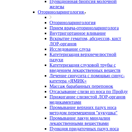
Пункционная биопсия молочной
железы
Оториноларингология
Оториноларингология
Прием врача-оториноларинголога
Внутригортанное вливание
Вскрытие гематом, абсцессов, кист
ЛОР-органов
Исследование слуха
Катетеризация верхнечелюстной
пазухи
Катетеризация слуховой трубы с
введением лекарственных веществ
Лечение синусита с помощью синус-
катетера «ЯМИК»
Массаж барабанных перепонок
Отсасывание слизи из носа по Пройду
Прижигание слизистой ЛОР-органов
медикаментами
Промывание верхних пазух носа
методом перемещения "кукушка"
Промывание лакун миндалин
лекарственными веществами
Пункция придаточных пазух носа