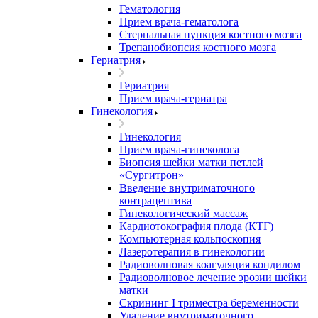
Гематология
Прием врача-гематолога
Стернальная пункция костного мозга
Трепанобиопсия костного мозга
Гериатрия
Гериатрия
Прием врача-гериатра
Гинекология
Гинекология
Прием врача-гинеколога
Биопсия шейки матки петлей
«Сургитрон»
Введение внутриматочного
контрацептива
Гинекологический массаж
Кардиотокография плода (КТГ)
Компьютерная кольпоскопия
Лазеротерапия в гинекологии
Радиоволновая коагуляция кондилом
Радиоволновое лечение эрозии шейки
матки
Скрининг I триместра беременности
Удаление внутриматочного