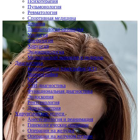
Психотерапия
Пульмонология
Ревматология
Спортивная медицина
Терапия
Травматология-ортопедия
Урология
Флебология
Хирургия
Эндокринология
Медицинский маникюр и педикюр
Диагностика
Компьютерная томография (КТ)
Маммография
МРТ
УЗИ-диагностика
Функциональная диагностика
Эндоскопия
Рентгенология
Денситометрия
Хирургические услуги
Анестезиология и реанимация
Гинекологические операции
Операции на желудке
Операции на желчном пузыре