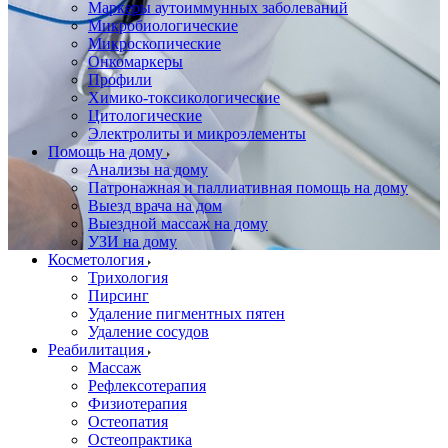
Маркеры аутоиммунных заболеваний
Микробиологические
Микроскопические
Онкомаркеры
Профили
Химико-токсикологические
Цитологические
Электролиты и микроэлементы
Помощь на дому
Анализы на дому
Патронажная и паллиативная помощь на дому
Выезд врача на дом
Выездной массаж на дому
УЗИ на дому
Косметология
Трихология
Пирсинг
Удаление пигментных пятен
Удаление сосудов
Реабилитация
Массаж
Рефлексотерапия
Физиотерапия
Остеопатия
Остеопрактика