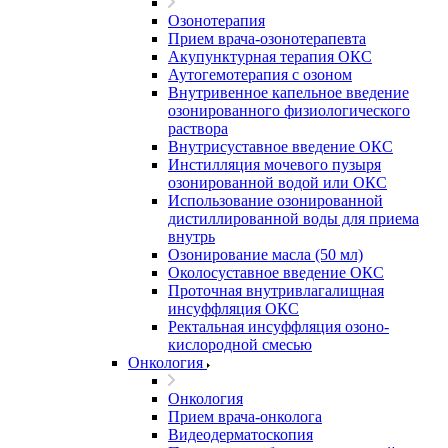
Озонотерапия
Прием врача-озонотерапевта
Акупунктурная терапия ОКС
Аутогемотерапия с озоном
Внутривенное капельное введение
озонированного физиологического
раствора
Внутрисуставное введение ОКС
Инстилляция мочевого пузыря
озонированной водой или ОКС
Использование озонированной
дистиллированной воды для приема
внутрь
Озонирование масла (50 мл)
Околосуставное введение ОКС
Проточная внутривлагалищная
инсуффляция ОКС
Ректальная инсуффляция озоно-
кислородной смесью
Онкология
Онкология
Прием врача-онколога
Видеодерматоскопия