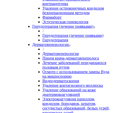
контрацептива
Удаление остроконечных кондилом
безоперационным методом
Фармаборт
Эстетическая гинекология
Гирудотерапия (лечение пиявками)
Гирудотерапия (лечение пиявками)
Гирудотерапия
Дерматовенерология
Дерматовенерология
Прием врача-дерматовенеролога
Лечение заболеваний передающихся
половым путем
Осмотр с использованием лампы Вуда
на микроспорию
Видеодерматоскопия
Удаление контагиозного моллюска
Удаление образований на коже
диатермокоагуляцией
Электрокоагуляция папиллом,
кондилом, бородавок, кератом,
сосудистых образований, белых угрей,
юношеских угрей.