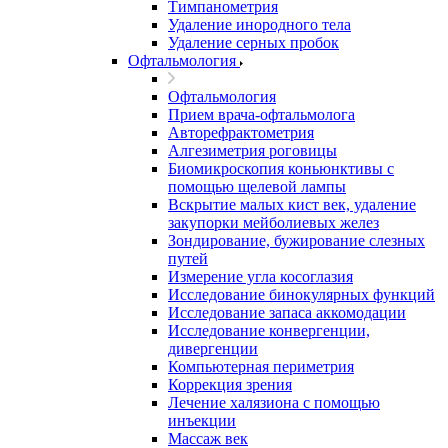
Тимпанометрия
Удаление инородного тела
Удаление серных пробок
Офтальмология
Офтальмология
Прием врача-офтальмолога
Авторефрактометрия
Алгезиметрия роговицы
Биомикроскопия коньюнктивы с
помощью щелевой лампы
Вскрытие малых кист век, удаление
закупорки мейболиевых желез
Зондирование, бужирование слезных
путей
Измерение угла косоглазия
Исследование бинокулярных функций
Исследование запаса аккомодации
Исследование конвергенции,
дивергенции
Компьютерная периметрия
Коррекция зрения
Лечение халязиона с помощью
инъекции
Массаж век