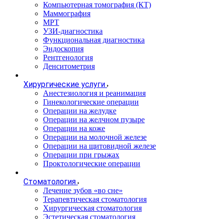
Компьютерная томография (КТ)
Маммография
МРТ
УЗИ-диагностика
Функциональная диагностика
Эндоскопия
Рентгенология
Денситометрия
Хирургические услуги
Анестезиология и реанимация
Гинекологические операции
Операции на желудке
Операции на желчном пузыре
Операции на коже
Операции на молочной железе
Операции на щитовидной железе
Операции при грыжах
Проктологические операции
Стоматология
Лечение зубов «во сне»
Терапевтическая стоматология
Хирургическая стоматология
Эстетическая стоматология