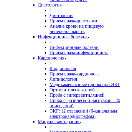
Диетология
Диетология
Прием врача-диетолога
Анализ крови на пищевую
непереносимость
Инфекционные болезни
Инфекционные болезни
Прием врача-инфекциониста
Кардиология
Кардиология
Прием врача-кардиолога
Липидология
Медикаментозные пробы при ЭКГ
Ортостатическая проба
Проба с гипервентиляцией
Проба с физической нагрузкой - 20
приседаний
ЭКГ: 12 отведений (6-канальным
электрокардиографом)
Мануальная терапия