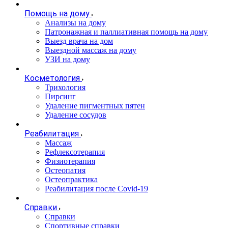
Помощь на дому
Анализы на дому
Патронажная и паллиативная помощь на дому
Выезд врача на дом
Выездной массаж на дому
УЗИ на дому
Косметология
Трихология
Пирсинг
Удаление пигментных пятен
Удаление сосудов
Реабилитация
Массаж
Рефлексотерапия
Физиотерапия
Остеопатия
Остеопрактика
Реабилитация после Covid-19
Справки
Справки
Спортивные справки