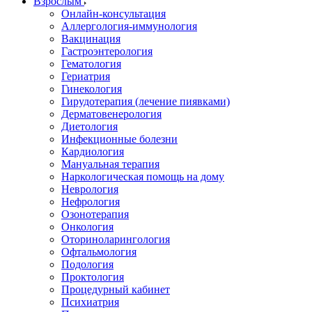
Взрослым
Онлайн-консультация
Аллергология-иммунология
Вакцинация
Гастроэнтерология
Гематология
Гериатрия
Гинекология
Гирудотерапия (лечение пиявками)
Дерматовенерология
Диетология
Инфекционные болезни
Кардиология
Мануальная терапия
Наркологическая помощь на дому
Неврология
Нефрология
Озонотерапия
Онкология
Оториноларингология
Офтальмология
Подология
Проктология
Процедурный кабинет
Психиатрия