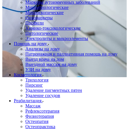
Маркеры аутоиммунных заболеваний
Микробиологические
Микроскопические
Онкомаркеры
Профили
Химико-токсикологические
Цитологические
Электролиты и микроэлементы
Помощь на дому
Анализы на дому
Патронажная и паллиативная помощь на дому
Выезд врача на дом
Выездной массаж на дому
УЗИ на дому
Косметология
Трихология
Пирсинг
Удаление пигментных пятен
Удаление сосудов
Реабилитация
Массаж
Рефлексотерапия
Физиотерапия
Остеопатия
Остеопрактика