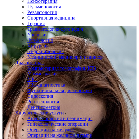
Психотерапия
Пульмонология
Ревматология
Спортивная медицина
Терапия
Травматология-ортопедия
Урология
Флебология
Хирургия
Эндокринология
Медицинский маникюр и педикюр
Диагностика
Компьютерная томография (КТ)
Маммография
МРТ
УЗИ-диагностика
Функциональная диагностика
Эндоскопия
Рентгенология
Денситометрия
Хирургические услуги
Анестезиология и реанимация
Гинекологические операции
Операции на желудке
Операции на желчном пузыре