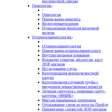
кислородной смесью
Онкология
Онкология
Прием врача-онколога
Видеодерматоскопия
Пункционная биопсия молочной
железы
Оториноларингология
Оториноларингология
Прием врача-оториноларинголога
Внутригортанное вливание
Вскрытие гематом, абсцессов, кист
ЛОР-органов
Исследование слуха
Катетеризация верхнечелюстной
пазухи
Катетеризация слуховой трубы с
введением лекарственных веществ
Лечение синусита с помощью синус-
катетера «ЯМИК»
Массаж барабанных перепонок
Отсасывание слизи из носа по Пройду
Прижигание слизистой ЛОР-органов