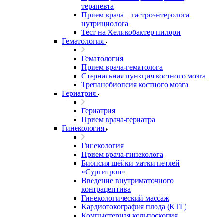
терапевта
Прием врача – гастроэнтеролога-
нутрициолога
Тест на Хеликобактер пилори
Гематология
Гематология
Прием врача-гематолога
Стернальная пункция костного мозга
Трепанобиопсия костного мозга
Гериатрия
Гериатрия
Прием врача-гериатра
Гинекология
Гинекология
Прием врача-гинеколога
Биопсия шейки матки петлей
«Сургитрон»
Введение внутриматочного
контрацептива
Гинекологический массаж
Кардиотокография плода (КТГ)
Компьютерная кольпоскопия