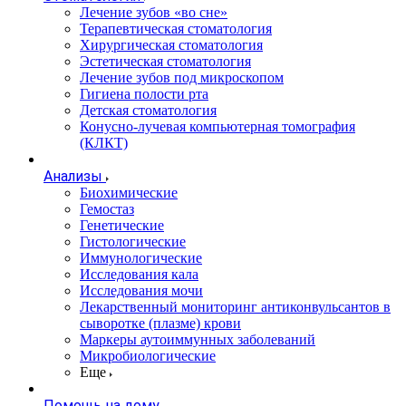
Лечение зубов «во сне»
Терапевтическая стоматология
Хирургическая стоматология
Эстетическая стоматология
Лечение зубов под микроскопом
Гигиена полости рта
Детская стоматология
Конусно-лучевая компьютерная томография
(КЛКТ)
Анализы
Биохимические
Гемостаз
Генетические
Гистологические
Иммунологические
Исследования кала
Исследования мочи
Лекарственный мониторинг антиконвульсантов в
сыворотке (плазме) крови
Маркеры аутоиммунных заболеваний
Микробиологические
Еще
Помощь на дому