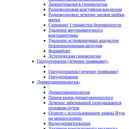
Лазеротерапия в гинекологии
Радиоволновая коагуляция кондилом
Радиоволновое лечение эрозии шейки
матки
Скрининг I триместра беременности
Удаление внутриматочного
контрацептива
Удаление остроконечных кондилом
безоперационным методом
Фармаборт
Эстетическая гинекология
Гирудотерапия (лечение пиявками)
Гирудотерапия (лечение пиявками)
Гирудотерапия
Дерматовенерология
Дерматовенерология
Прием врача-дерматовенеролога
Лечение заболеваний передающихся
половым путем
Осмотр с использованием лампы Вуда
на микроспорию
Видеодерматоскопия
Удаление контагиозного моллюска