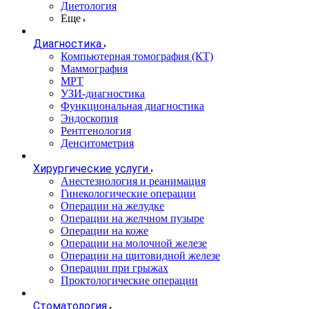
Диетология
Еще
Диагностика
Компьютерная томография (КТ)
Маммография
МРТ
УЗИ-диагностика
Функциональная диагностика
Эндоскопия
Рентгенология
Денситометрия
Хирургические услуги
Анестезиология и реанимация
Гинекологические операции
Операции на желудке
Операции на желчном пузыре
Операции на коже
Операции на молочной железе
Операции на щитовидной железе
Операции при грыжах
Проктологические операции
Стоматология