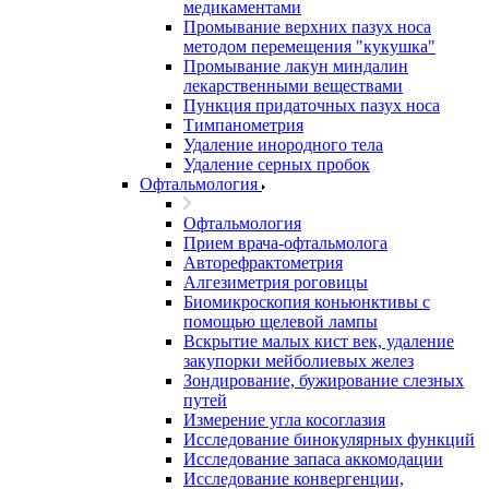
медикаментами
Промывание верхних пазух носа
методом перемещения "кукушка"
Промывание лакун миндалин
лекарственными веществами
Пункция придаточных пазух носа
Тимпанометрия
Удаление инородного тела
Удаление серных пробок
Офтальмология
Офтальмология
Прием врача-офтальмолога
Авторефрактометрия
Алгезиметрия роговицы
Биомикроскопия коньюнктивы с
помощью щелевой лампы
Вскрытие малых кист век, удаление
закупорки мейболиевых желез
Зондирование, бужирование слезных
путей
Измерение угла косоглазия
Исследование бинокулярных функций
Исследование запаса аккомодации
Исследование конвергенции,