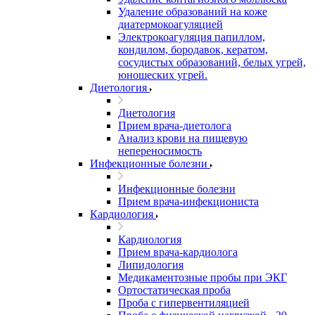
Удаление образований на коже
диатермокоагуляцией
Электрокоагуляция папиллом,
кондилом, бородавок, кератом,
сосудистых образований, белых угрей,
юношеских угрей.
Диетология
Диетология
Прием врача-диетолога
Анализ крови на пищевую
непереносимость
Инфекционные болезни
Инфекционные болезни
Прием врача-инфекциониста
Кардиология
Кардиология
Прием врача-кардиолога
Липидология
Медикаментозные пробы при ЭКГ
Ортостатическая проба
Проба с гипервентиляцией