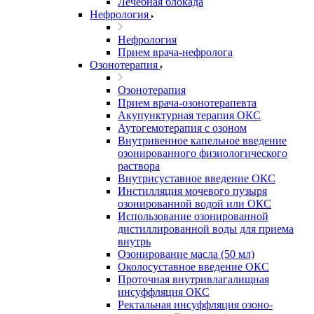
Лечебная блокада
Нефрология
Нефрология
Прием врача-нефролога
Озонотерапия
Озонотерапия
Прием врача-озонотерапевта
Акупунктурная терапия ОКС
Аутогемотерапия с озоном
Внутривенное капельное введение
озонированного физиологического
раствора
Внутрисуставное введение ОКС
Инстилляция мочевого пузыря
озонированной водой или ОКС
Использование озонированной
дистиллированной воды для приема
внутрь
Озонирование масла (50 мл)
Околосуставное введение ОКС
Проточная внутривлагалищная
инсуффляция ОКС
Ректальная инсуффляция озоно-