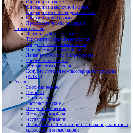
Операции на коже
Операции на молочной железе
Операции на щитовидной железе
Операции при грыжах
Проктологические операции
Стоматология
Лечение зубов «во сне»
Терапевтическая стоматология
Хирургическая стоматология
Эстетическая стоматология
Лечение зубов под микроскопом
Гигиена полости рта
Детская стоматология
Конусно-лучевая компьютерная томография
(КЛКТ)
Анализы
Биохимические
Гемостаз
Генетические
Гистологические
Иммунологические
Исследования кала
Исследования мочи
Лекарственный мониторинг антиконвульсантов в
сыворотке (плазме) крови