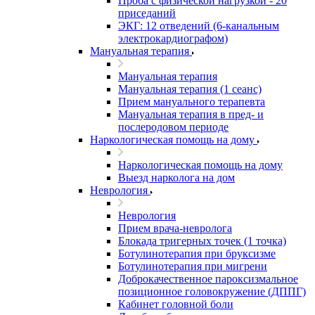
Проба с физической нагрузкой - 20
приседаний
ЭКГ: 12 отведений (6-канальным
электрокардиографом)
Мануальная терапия
Мануальная терапия
Мануальная терапия (1 сеанс)
Прием мануального терапевта
Мануальная терапия в пред- и
послеродовом периоде
Наркологическая помощь на дому
Наркологическая помощь на дому
Выезд нарколога на дом
Неврология
Неврология
Прием врача-невролога
Блокада тригерных точек (1 точка)
Ботулинотерапия при бруксизме
Ботулинотерапия при мигрени
Доброкачественное пароксизмальное
позиционное головокружение (ДППГ)
Кабинет головной боли