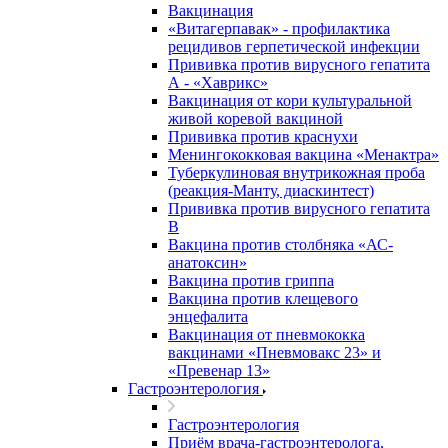
Вакцинация
«Витагерпавак» - профилактика
рецидивов герпетической инфекции
Прививка против вирусного гепатита
А - «Хаврикс»
Вакцинация от кори культуральной
живой коревой вакциной
Прививка против краснухи
Менингококковая вакцина «Менактра»
Туберкулиновая внутрикожная проба
(реакция-Манту, диаскинтест)
Прививка против вирусного гепатита
В
Вакцина против столбняка «АС-
анатоксин»
Вакцина против гриппа
Вакцина против клещевого
энцефалита
Вакцинация от пневмококка
вакцинами «Пневмовакс 23» и
«Превенар 13»
Гастроэнтерология
Гастроэнтерология
Приём врача-гастроэнтеролога,