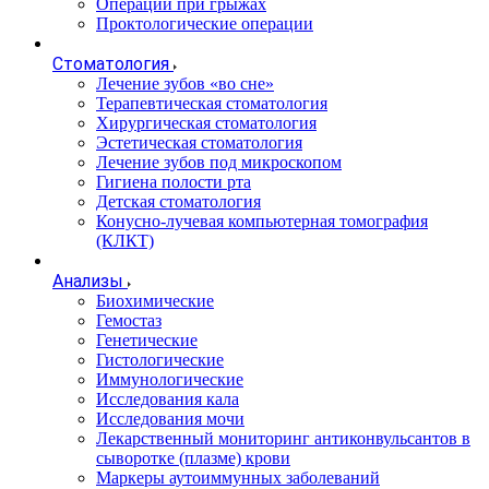
Операции при грыжах
Проктологические операции
Стоматология
Лечение зубов «во сне»
Терапевтическая стоматология
Хирургическая стоматология
Эстетическая стоматология
Лечение зубов под микроскопом
Гигиена полости рта
Детская стоматология
Конусно-лучевая компьютерная томография
(КЛКТ)
Анализы
Биохимические
Гемостаз
Генетические
Гистологические
Иммунологические
Исследования кала
Исследования мочи
Лекарственный мониторинг антиконвульсантов в
сыворотке (плазме) крови
Маркеры аутоиммунных заболеваний