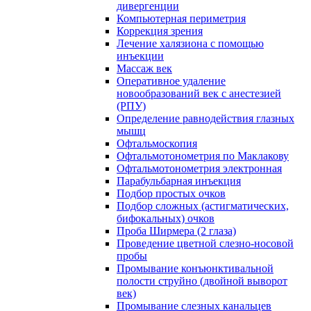
дивергенции
Компьютерная периметрия
Коррекция зрения
Лечение халязиона с помощью
инъекции
Массаж век
Оперативное удаление
новообразований век с анестезией
(РПУ)
Определение равнодействия глазных
мышц
Офтальмоскопия
Офтальмотонометрия по Маклакову
Офтальмотонометрия электронная
Парабульбарная инъекция
Подбор простых очков
Подбор сложных (астигматических,
бифокальных) очков
Проба Ширмера (2 глаза)
Проведение цветной слезно-носовой
пробы
Промывание конъюнктивальной
полости струйно (двойной выворот
век)
Промывание слезных канальцев