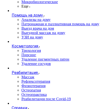
Микробиологические
Еще
Помощь на дому
Анализы на дому
Патронажная и паллиативная помощь на дому
Выезд врача на дом
Выездной массаж на дому
УЗИ на дому
Косметология
Трихология
Пирсинг
Удаление пигментных пятен
Удаление сосудов
Реабилитация
Массаж
Рефлексотерапия
Физиотерапия
Остеопатия
Остеопрактика
Реабилитация после Covid-19
Справки