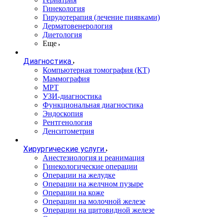
Гинекология
Гирудотерапия (лечение пиявками)
Дерматовенерология
Диетология
Еще
Диагностика
Компьютерная томография (КТ)
Маммография
МРТ
УЗИ-диагностика
Функциональная диагностика
Эндоскопия
Рентгенология
Денситометрия
Хирургические услуги
Анестезиология и реанимация
Гинекологические операции
Операции на желудке
Операции на желчном пузыре
Операции на коже
Операции на молочной железе
Операции на щитовидной железе