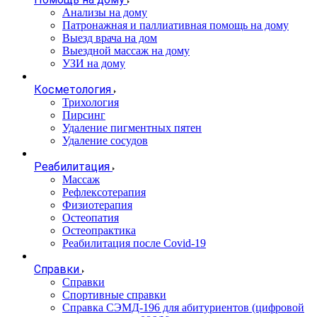
Анализы на дому
Патронажная и паллиативная помощь на дому
Выезд врача на дом
Выездной массаж на дому
УЗИ на дому
Косметология
Трихология
Пирсинг
Удаление пигментных пятен
Удаление сосудов
Реабилитация
Массаж
Рефлексотерапия
Физиотерапия
Остеопатия
Остеопрактика
Реабилитация после Covid-19
Справки
Справки
Спортивные справки
Справка СЭМД‑196 для абитуриентов (цифровой