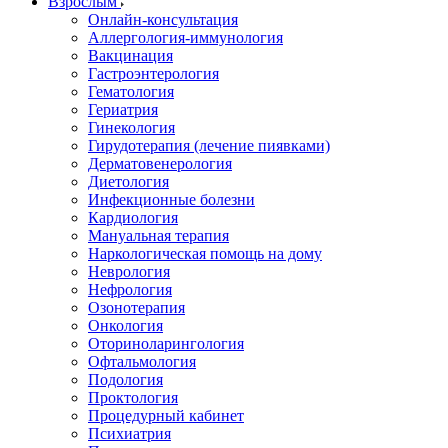
Взрослым
Онлайн-консультация
Аллергология-иммунология
Вакцинация
Гастроэнтерология
Гематология
Гериатрия
Гинекология
Гирудотерапия (лечение пиявками)
Дерматовенерология
Диетология
Инфекционные болезни
Кардиология
Мануальная терапия
Наркологическая помощь на дому
Неврология
Нефрология
Озонотерапия
Онкология
Оториноларингология
Офтальмология
Подология
Проктология
Процедурный кабинет
Психиатрия