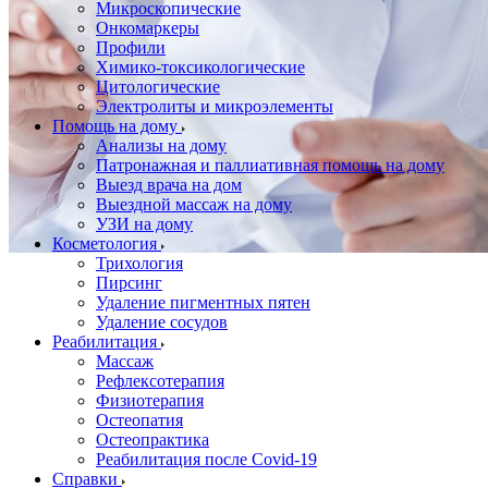
Микроскопические
Онкомаркеры
Профили
Химико-токсикологические
Цитологические
Электролиты и микроэлементы
Помощь на дому
Анализы на дому
Патронажная и паллиативная помощь на дому
Выезд врача на дом
Выездной массаж на дому
УЗИ на дому
Косметология
Трихология
Пирсинг
Удаление пигментных пятен
Удаление сосудов
Реабилитация
Массаж
Рефлексотерапия
Физиотерапия
Остеопатия
Остеопрактика
Реабилитация после Covid-19
Справки