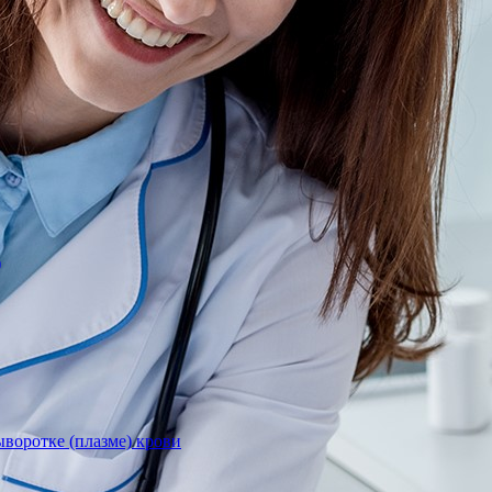
)
воротке (плазме) крови