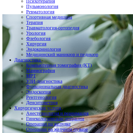
Психотерапия
Пульмонология
Ревматология
Спортивная медицина
Терапия
Травматология-ортопедия
Урология
Флебология
Хирургия
Эндокринология
Медицинский маникюр и педикюр
Диагностика
Компьютерная томография (КТ)
Маммография
МРТ
УЗИ-диагностика
Функциональная диагностика
Эндоскопия
Рентгенология
Денситометрия
Хирургические услуги
Анестезиология и реанимация
Гинекологические операции
Операции на желудке
Операции на желчном пузыре