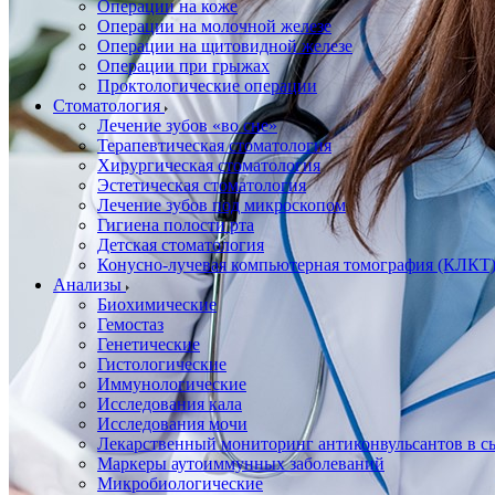
Операции на коже
Операции на молочной железе
Операции на щитовидной железе
Операции при грыжах
Проктологические операции
Стоматология
Лечение зубов «во сне»
Терапевтическая стоматология
Хирургическая стоматология
Эстетическая стоматология
Лечение зубов под микроскопом
Гигиена полости рта
Детская стоматология
Конусно-лучевая компьютерная томография (КЛКТ
Анализы
Биохимические
Гемостаз
Генетические
Гистологические
Иммунологические
Исследования кала
Исследования мочи
Лекарственный мониторинг антиконвульсантов в сы
Маркеры аутоиммунных заболеваний
Микробиологические