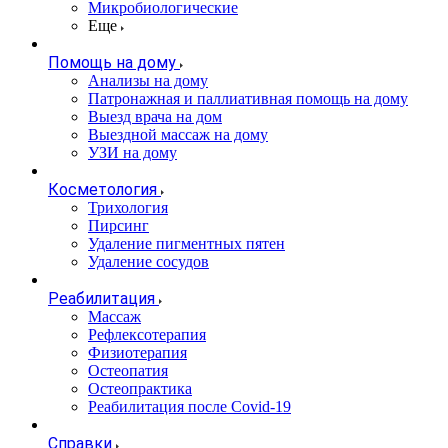
Микробиологические
Еще
Помощь на дому
Анализы на дому
Патронажная и паллиативная помощь на дому
Выезд врача на дом
Выездной массаж на дому
УЗИ на дому
Косметология
Трихология
Пирсинг
Удаление пигментных пятен
Удаление сосудов
Реабилитация
Массаж
Рефлексотерапия
Физиотерапия
Остеопатия
Остеопрактика
Реабилитация после Covid-19
Справки