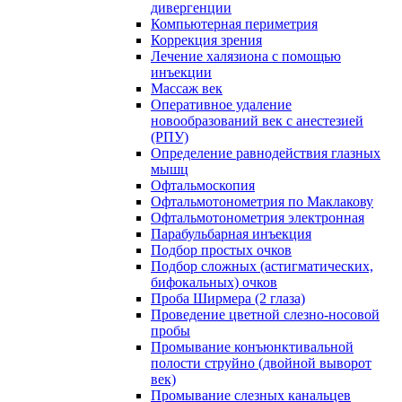
дивергенции
Компьютерная периметрия
Коррекция зрения
Лечение халязиона с помощью
инъекции
Массаж век
Оперативное удаление
новообразований век с анестезией
(РПУ)
Определение равнодействия глазных
мышц
Офтальмоскопия
Офтальмотонометрия по Маклакову
Офтальмотонометрия электронная
Парабульбарная инъекция
Подбор простых очков
Подбор сложных (астигматических,
бифокальных) очков
Проба Ширмера (2 глаза)
Проведение цветной слезно-носовой
пробы
Промывание конъюнктивальной
полости струйно (двойной выворот
век)
Промывание слезных канальцев