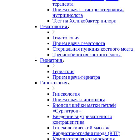
терапевта
Прием врача – гастроэнтеролога-
нутрициолога
Тест на Хеликобактер пилори
Гематология
Гематология
Прием врача-гематолога
Стернальная пункция костного мозга
Трепанобиопсия костного мозга
Гериатрия
Гериатрия
Прием врача-гериатра
Гинекология
Гинекология
Прием врача-гинеколога
Биопсия шейки матки петлей
«Сургитрон»
Введение внутриматочного
контрацептива
Гинекологический массаж
Кардиотокография плода (КТГ)
Компьютерная кольпоскопия