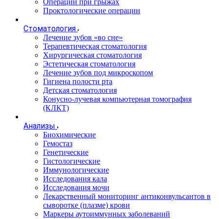
Операции при грыжах
Проктологические операции
Стоматология
Лечение зубов «во сне»
Терапевтическая стоматология
Хирургическая стоматология
Эстетическая стоматология
Лечение зубов под микроскопом
Гигиена полости рта
Детская стоматология
Конусно-лучевая компьютерная томография
(КЛКТ)
Анализы
Биохимические
Гемостаз
Генетические
Гистологические
Иммунологические
Исследования кала
Исследования мочи
Лекарственный мониторинг антиконвульсантов в
сыворотке (плазме) крови
Маркеры аутоиммунных заболеваний