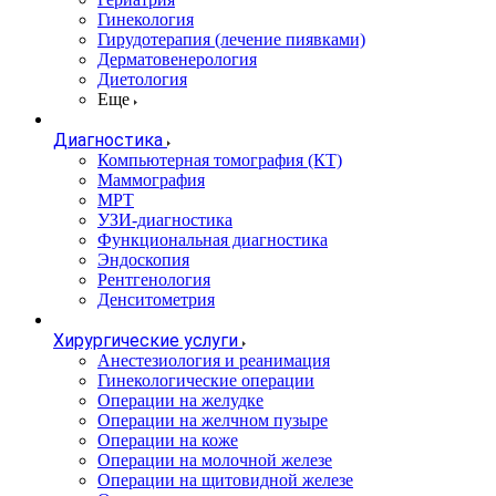
Гинекология
Гирудотерапия (лечение пиявками)
Дерматовенерология
Диетология
Еще
Диагностика
Компьютерная томография (КТ)
Маммография
МРТ
УЗИ-диагностика
Функциональная диагностика
Эндоскопия
Рентгенология
Денситометрия
Хирургические услуги
Анестезиология и реанимация
Гинекологические операции
Операции на желудке
Операции на желчном пузыре
Операции на коже
Операции на молочной железе
Операции на щитовидной железе