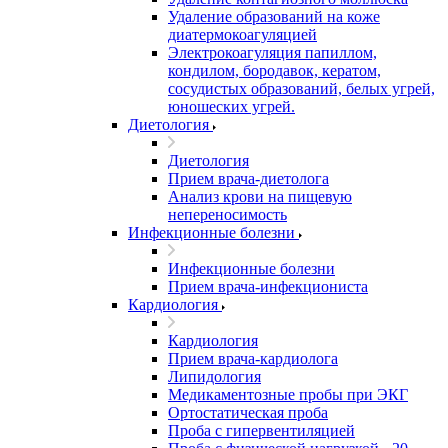
Удаление образований на коже
диатермокоагуляцией
Электрокоагуляция папиллом,
кондилом, бородавок, кератом,
сосудистых образований, белых угрей,
юношеских угрей.
Диетология
Диетология
Прием врача-диетолога
Анализ крови на пищевую
непереносимость
Инфекционные болезни
Инфекционные болезни
Прием врача-инфекциониста
Кардиология
Кардиология
Прием врача-кардиолога
Липидология
Медикаментозные пробы при ЭКГ
Ортостатическая проба
Проба с гипервентиляцией