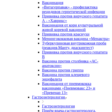
Вакцинация
«Витагерпавак» - профилактика
рецидивов герпетической инфекции
Прививка против вирусного гепатита
А - «Хаврикс»
Вакцинация от кори культуральной
живой коревой вакциной
Прививка против краснухи
Менингококковая вакцина «Менактра»
Туберкулиновая внутрикожная проба
(реакция-Манту, диаскинтест)
Прививка против вирусного гепатита
В
Вакцина против столбняка «АС-
анатоксин»
Вакцина против гриппа
Вакцина против клещевого
энцефалита
Вакцинация от пневмококка
вакцинами «Пневмовакс 23» и
«Превенар 13»
Гастроэнтерология
Гастроэнтерология
Приём врача-гастроэнтеролога,