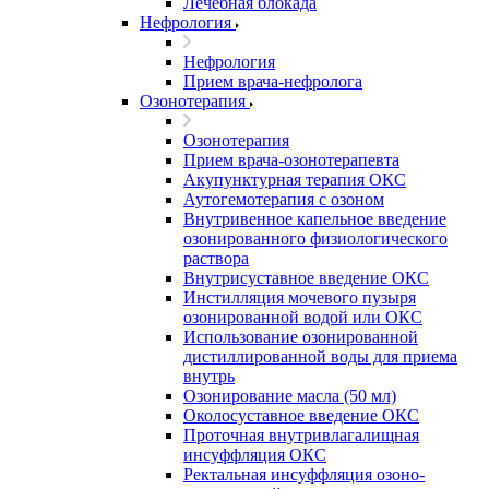
Лечебная блокада
Нефрология
Нефрология
Прием врача-нефролога
Озонотерапия
Озонотерапия
Прием врача-озонотерапевта
Акупунктурная терапия ОКС
Аутогемотерапия с озоном
Внутривенное капельное введение
озонированного физиологического
раствора
Внутрисуставное введение ОКС
Инстилляция мочевого пузыря
озонированной водой или ОКС
Использование озонированной
дистиллированной воды для приема
внутрь
Озонирование масла (50 мл)
Околосуставное введение ОКС
Проточная внутривлагалищная
инсуффляция ОКС
Ректальная инсуффляция озоно-