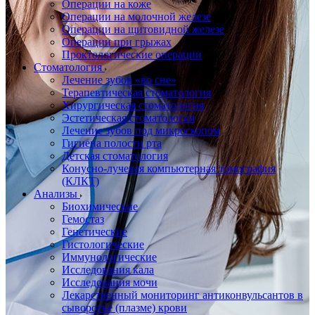
Операции на коже
Операции на молочной железе
Операции на щитовидной железе
Операции при грыжах
Проктологические операции
Стоматология
Лечение зубов «во сне»
Терапевтическая стоматология
Хирургическая стоматология
Эстетическая стоматология
Лечение зубов под микроскопом
Гигиена полости рта
Детская стоматология
Конусно-лучевая компьютерная томография
(КЛКТ)
Анализы
Биохимические
Гемостаз
Генетические
Гистологические
Иммунологические
Исследования кала
Исследования мочи
Лекарственный мониторинг антиконвульсантов в
сыворотке (плазме) крови