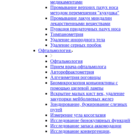
медикаментами
Промывание верхних пазух носа
методом перемещения "кукушка"
Промывание лакун миндалин
лекарственными веществами
Пункция придаточных пазух носа
Тимпанометрия
Удаление инородного тела
Удаление серных пробок
Офтальмология
Офтальмология
Прием врача-офтальмолога
Авторефрактометрия
Алгезиметрия роговицы
Биомикроскопия коньюнктивы с
помощью щелевой лампы
Вскрытие малых кист век, удаление
закупорки мейболиевых желез
Зондирование, бужирование слезных
путей
Измерение угла косоглазия
Исследование бинокулярных функций
Исследование запаса аккомодации
Исследование конвергенции,