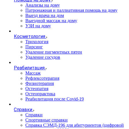
Анализы на дому
Патронажная и паллиативная помощь на дому
Выезд врача на дом
Выездной массаж на дому
УЗИ на дому
Косметология
Трихология
Пирсинг
Удаление пигментных пятен
Удаление сосудов
Реабилитация
Массаж
Рефлексотерапия
Физиотерапия
Остеопатия
Остеопрактика
Реабилитация после Covid-19
Справки
Справки
Спортивные справки
Справка СЭМД‑196 для абитуриентов (цифровой