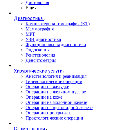
Диетология
Еще
Диагностика
Компьютерная томография (КТ)
Маммография
МРТ
УЗИ-диагностика
Функциональная диагностика
Эндоскопия
Рентгенология
Денситометрия
Хирургические услуги
Анестезиология и реанимация
Гинекологические операции
Операции на желудке
Операции на желчном пузыре
Операции на коже
Операции на молочной железе
Операции на щитовидной железе
Операции при грыжах
Проктологические операции
Стоматология