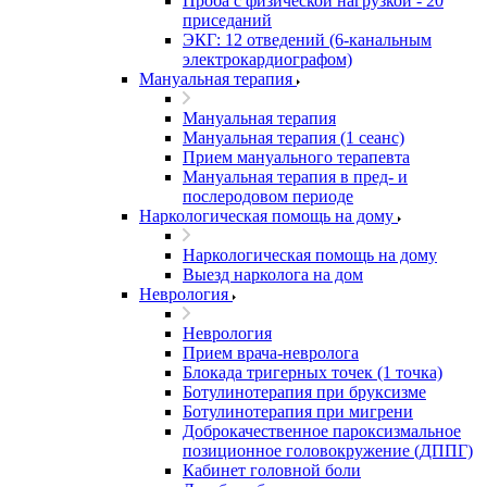
Проба с физической нагрузкой - 20
приседаний
ЭКГ: 12 отведений (6-канальным
электрокардиографом)
Мануальная терапия
Мануальная терапия
Мануальная терапия (1 сеанс)
Прием мануального терапевта
Мануальная терапия в пред- и
послеродовом периоде
Наркологическая помощь на дому
Наркологическая помощь на дому
Выезд нарколога на дом
Неврология
Неврология
Прием врача-невролога
Блокада тригерных точек (1 точка)
Ботулинотерапия при бруксизме
Ботулинотерапия при мигрени
Доброкачественное пароксизмальное
позиционное головокружение (ДППГ)
Кабинет головной боли