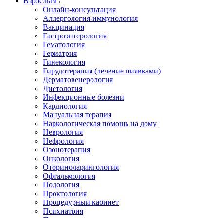
Взрослым
Онлайн-консультация
Аллергология-иммунология
Вакцинация
Гастроэнтерология
Гематология
Гериатрия
Гинекология
Гирудотерапия (лечение пиявками)
Дерматовенерология
Диетология
Инфекционные болезни
Кардиология
Мануальная терапия
Наркологическая помощь на дому
Неврология
Нефрология
Озонотерапия
Онкология
Оториноларингология
Офтальмология
Подология
Проктология
Процедурный кабинет
Психиатрия