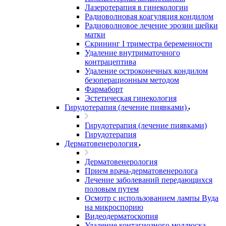
Лазеротерапия в гинекологии
Радиоволновая коагуляция кондилом
Радиоволновое лечение эрозии шейки
матки
Скрининг I триместра беременности
Удаление внутриматочного
контрацептива
Удаление остроконечных кондилом
безоперационным методом
Фармаборт
Эстетическая гинекология
Гирудотерапия (лечение пиявками)
Гирудотерапия (лечение пиявками)
Гирудотерапия
Дерматовенерология
Дерматовенерология
Прием врача-дерматовенеролога
Лечение заболеваний передающихся
половым путем
Осмотр с использованием лампы Вуда
на микроспорию
Видеодерматоскопия
Удаление контагиозного моллюска