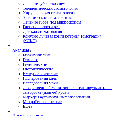
Лечение зубов «во сне»
Терапевтическая стоматология
Хирургическая стоматология
Эстетическая стоматология
Лечение зубов под микроскопом
Гигиена полости рта
Детская стоматология
Конусно-лучевая компьютерная томография
(КЛКТ)
Анализы
Биохимические
Гемостаз
Генетические
Гистологические
Иммунологические
Исследования кала
Исследования мочи
Лекарственный мониторинг антиконвульсантов в
сыворотке (плазме) крови
Маркеры аутоиммунных заболеваний
Микробиологические
Еще
Помощь на дому