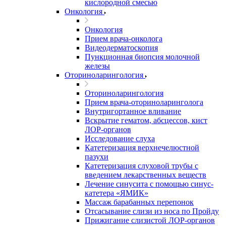
кислородной смесью
Онкология
Онкология
Прием врача-онколога
Видеодерматоскопия
Пункционная биопсия молочной
железы
Оториноларингология
Оториноларингология
Прием врача-оториноларинголога
Внутригортанное вливание
Вскрытие гематом, абсцессов, кист
ЛОР-органов
Исследование слуха
Катетеризация верхнечелюстной
пазухи
Катетеризация слуховой трубы с
введением лекарственных веществ
Лечение синусита с помощью синус-
катетера «ЯМИК»
Массаж барабанных перепонок
Отсасывание слизи из носа по Пройду
Прижигание слизистой ЛОР-органов