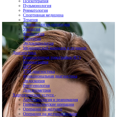
Психотерапия
Пульмонология
Ревматология
Спортивная медицина
Терапия
Травматология-ортопедия
Урология
Флебология
Хирургия
Эндокринология
Медицинский маникюр и педикюр
Диагностика
Компьютерная томография (КТ)
Маммография
МРТ
УЗИ-диагностика
Функциональная диагностика
Эндоскопия
Рентгенология
Денситометрия
Хирургические услуги
Анестезиология и реанимация
Гинекологические операции
Операции на желудке
Операции на желчном пузыре