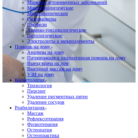
Маркеры аутоиммунных заболеваний
Микробиологические
Микроскопические
Онкомаркеры
Профили
Химико-токсикологические
Цитологические
Электролиты и микроэлементы
Помощь на дому
Анализы на дому
Патронажная и паллиативная помощь на дому
Выезд врача на дом
Выездной массаж на дому
УЗИ на дому
Косметология
Трихология
Пирсинг
Удаление пигментных пятен
Удаление сосудов
Реабилитация
Массаж
Рефлексотерапия
Физиотерапия
Остеопатия
Остеопрактика