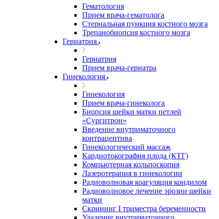
Гематология
Прием врача-гематолога
Стернальная пункция костного мозга
Трепанобиопсия костного мозга
Гериатрия
Гериатрия
Прием врача-гериатра
Гинекология
Гинекология
Прием врача-гинеколога
Биопсия шейки матки петлей
«Сургитрон»
Введение внутриматочного
контрацептива
Гинекологический массаж
Кардиотокография плода (КТГ)
Компьютерная кольпоскопия
Лазеротерапия в гинекологии
Радиоволновая коагуляция кондилом
Радиоволновое лечение эрозии шейки
матки
Скрининг I триместра беременности
Удаление внутриматочного