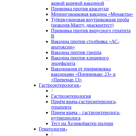
живой коревой вакциной
Прививка против краснухи
Менингококковая вакцина «Менактра»
Туберкулиновая внутрикожная проба
(реакция-Манту, диаскинтест)
Прививка против вирусного гепатита
В
Вакцина против столбняка «АС-
анатоксин»
Вакцина против гриппа
Вакцина против клещевого
энцефалита
Вакцинация от пневмококка
вакцинами «Пневмовакс 23» и
«Превенар 13»
Гастроэнтерология
Гастроэнтерология
Приём врача-гастроэнтеролога,
терапевта
Прием врача – гастроэнтеролога-
нутрициолога
Тест на Хеликобактер пилори
Гематология