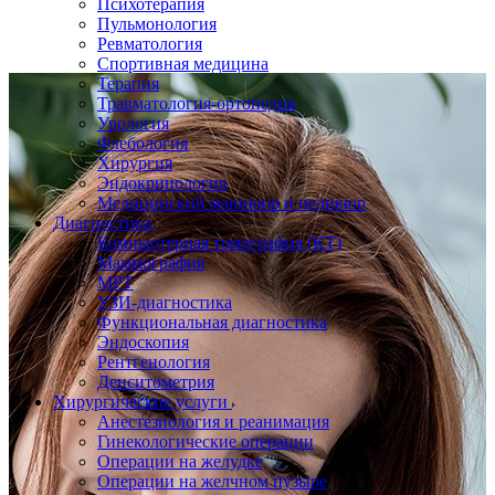
Психотерапия
Пульмонология
Ревматология
Спортивная медицина
Терапия
Травматология-ортопедия
Урология
Флебология
Хирургия
Эндокринология
Медицинский маникюр и педикюр
Диагностика
Компьютерная томография (КТ)
Маммография
МРТ
УЗИ-диагностика
Функциональная диагностика
Эндоскопия
Рентгенология
Денситометрия
Хирургические услуги
Анестезиология и реанимация
Гинекологические операции
Операции на желудке
Операции на желчном пузыре