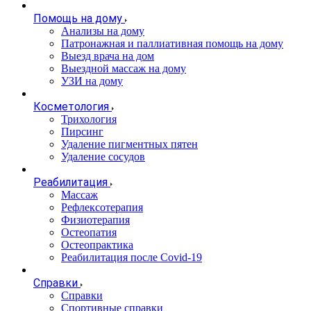
Помощь на дому
Анализы на дому
Патронажная и паллиативная помощь на дому
Выезд врача на дом
Выездной массаж на дому
УЗИ на дому
Косметология
Трихология
Пирсинг
Удаление пигментных пятен
Удаление сосудов
Реабилитация
Массаж
Рефлексотерапия
Физиотерапия
Остеопатия
Остеопрактика
Реабилитация после Covid-19
Справки
Справки
Спортивные справки