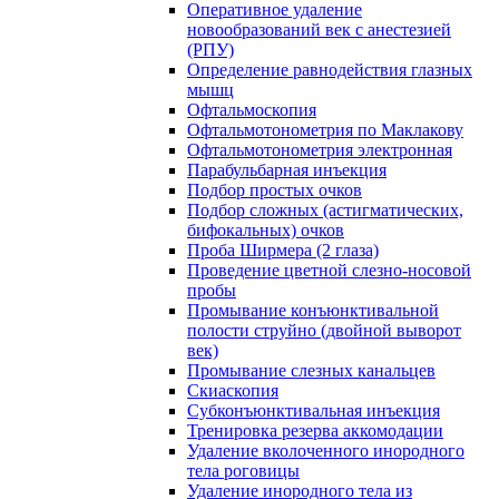
Оперативное удаление
новообразований век с анестезией
(РПУ)
Определение равнодействия глазных
мышц
Офтальмоскопия
Офтальмотонометрия по Маклакову
Офтальмотонометрия электронная
Парабульбарная инъекция
Подбор простых очков
Подбор сложных (астигматических,
бифокальных) очков
Проба Ширмера (2 глаза)
Проведение цветной слезно-носовой
пробы
Промывание конъюнктивальной
полости струйно (двойной выворот
век)
Промывание слезных канальцев
Скиаскопия
Субконъюнктивальная инъекция
Тренировка резерва аккомодации
Удаление вколоченного инородного
тела роговицы
Удаление инородного тела из