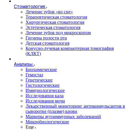
Стоматология
Лечение зубов «во сне»
Терапевтическая стоматология
Хирургическая стоматология
Эстетическая стоматология
Лечение зубов под микроскопом
Гигиена полости рта
Детская стоматология
Конусно-лучевая компьютерная томография
(КЛКТ)
Анализы
Биохимические
Гемостаз
Генетические
Гистологические
Иммунологические
Исследования кала
Исследования мочи
Лекарственный мониторинг антиконвульсантов в
сыворотке (плазме) крови
Маркеры аутоиммунных заболеваний
Микробиологические
Еще