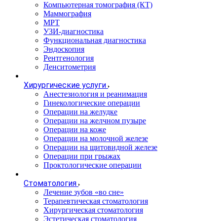
Компьютерная томография (КТ)
Маммография
МРТ
УЗИ-диагностика
Функциональная диагностика
Эндоскопия
Рентгенология
Денситометрия
Хирургические услуги
Анестезиология и реанимация
Гинекологические операции
Операции на желудке
Операции на желчном пузыре
Операции на коже
Операции на молочной железе
Операции на щитовидной железе
Операции при грыжах
Проктологические операции
Стоматология
Лечение зубов «во сне»
Терапевтическая стоматология
Хирургическая стоматология
Эстетическая стоматология