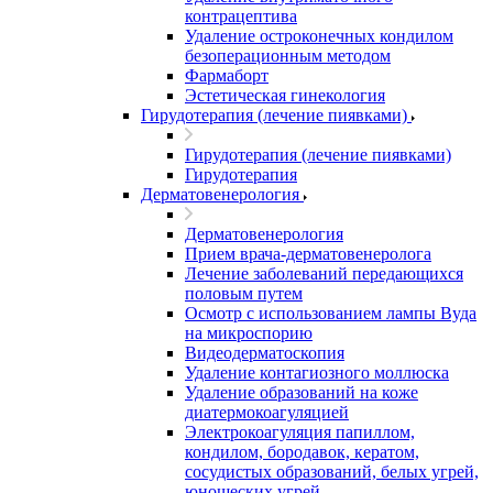
контрацептива
Удаление остроконечных кондилом
безоперационным методом
Фармаборт
Эстетическая гинекология
Гирудотерапия (лечение пиявками)
Гирудотерапия (лечение пиявками)
Гирудотерапия
Дерматовенерология
Дерматовенерология
Прием врача-дерматовенеролога
Лечение заболеваний передающихся
половым путем
Осмотр с использованием лампы Вуда
на микроспорию
Видеодерматоскопия
Удаление контагиозного моллюска
Удаление образований на коже
диатермокоагуляцией
Электрокоагуляция папиллом,
кондилом, бородавок, кератом,
сосудистых образований, белых угрей,
юношеских угрей.