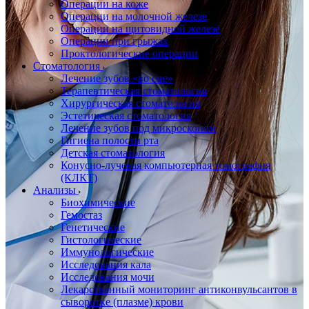
Операции на коже
Операции на молочной железе
Операции на щитовидной железе
Операции при грыжах
Проктологические операции
Стоматология
Лечение зубов «во сне»
Терапевтическая стоматология
Хирургическая стоматология
Эстетическая стоматология
Лечение зубов под микроскопом
Гигиена полости рта
Детская стоматология
Конусно-лучевая компьютерная томография
(КЛКТ)
Анализы
Биохимические
Гемостаз
Генетические
Гистологические
Иммунологические
Исследования кала
Исследования мочи
Лекарственный мониторинг антиконвульсантов в
сыворотке (плазме) крови