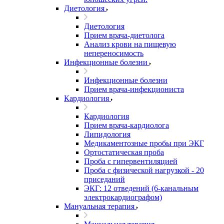
Диетология
Диетология
Прием врача-диетолога
Анализ крови на пищевую
непереносимость
Инфекционные болезни
Инфекционные болезни
Прием врача-инфекциониста
Кардиология
Кардиология
Прием врача-кардиолога
Липидология
Медикаментозные пробы при ЭКГ
Ортостатическая проба
Проба с гипервентиляцией
Проба с физической нагрузкой - 20
приседаний
ЭКГ: 12 отведений (6-канальным
электрокардиографом)
Мануальная терапия