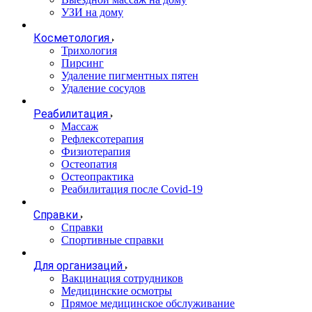
УЗИ на дому
Косметология
Трихология
Пирсинг
Удаление пигментных пятен
Удаление сосудов
Реабилитация
Массаж
Рефлексотерапия
Физиотерапия
Остеопатия
Остеопрактика
Реабилитация после Covid-19
Справки
Справки
Спортивные справки
Для организаций
Вакцинация сотрудников
Медицинские осмотры
Прямое медицинское обслуживание