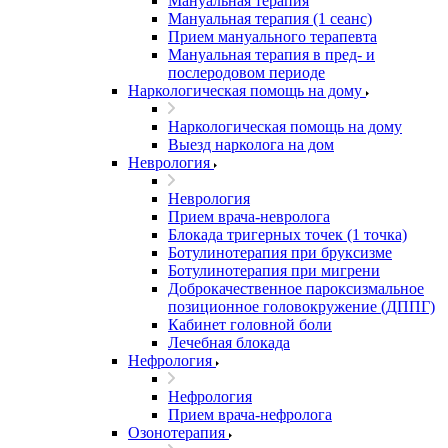
Мануальная терапия
Мануальная терапия (1 сеанс)
Прием мануального терапевта
Мануальная терапия в пред- и
послеродовом периоде
Наркологическая помощь на дому
Наркологическая помощь на дому
Выезд нарколога на дом
Неврология
Неврология
Прием врача-невролога
Блокада тригерных точек (1 точка)
Ботулинотерапия при бруксизме
Ботулинотерапия при мигрени
Доброкачественное пароксизмальное
позиционное головокружение (ДППГ)
Кабинет головной боли
Лечебная блокада
Нефрология
Нефрология
Прием врача-нефролога
Озонотерапия