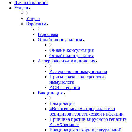
Личный кабинет
Услуги
Услуги
Взрослым
Взрослым
Онлайн-консультация
Онлайн-консультация
Онлайн-консультация
Аллергология-иммунология
Аллергология-иммунология
Прием врача – аллерголога-
иммунолога
АСИТ-терапия
Вакцинация
Вакцинация
«Витагерпавак» - профилактика
рецидивов герпетической инфекции
Прививка против вирусного гепатита
А - «Хаврикс»
Вакцинация от кори культуральной