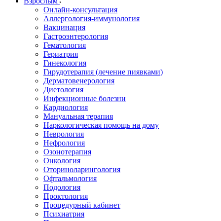
Взрослым
Онлайн-консультация
Аллергология-иммунология
Вакцинация
Гастроэнтерология
Гематология
Гериатрия
Гинекология
Гирудотерапия (лечение пиявками)
Дерматовенерология
Диетология
Инфекционные болезни
Кардиология
Мануальная терапия
Наркологическая помощь на дому
Неврология
Нефрология
Озонотерапия
Онкология
Оториноларингология
Офтальмология
Подология
Проктология
Процедурный кабинет
Психиатрия