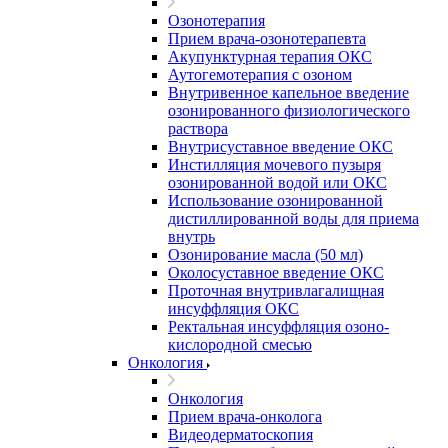
Озонотерапия
Прием врача-озонотерапевта
Акупунктурная терапия ОКС
Аутогемотерапия с озоном
Внутривенное капельное введение
озонированного физиологического
раствора
Внутрисуставное введение ОКС
Инстилляция мочевого пузыря
озонированной водой или ОКС
Использование озонированной
дистиллированной воды для приема
внутрь
Озонирование масла (50 мл)
Околосуставное введение ОКС
Проточная внутривлагалищная
инсуффляция ОКС
Ректальная инсуффляция озоно-
кислородной смесью
Онкология
Онкология
Прием врача-онколога
Видеодерматоскопия