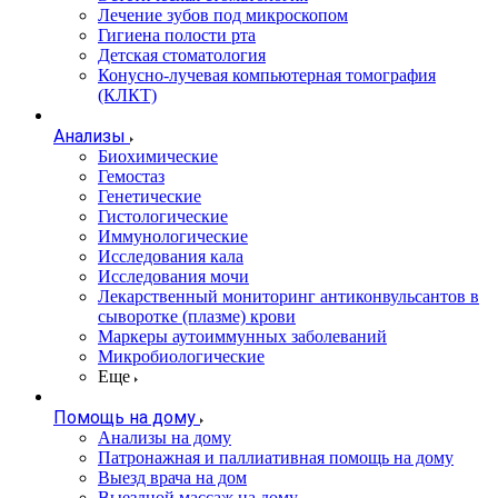
Лечение зубов под микроскопом
Гигиена полости рта
Детская стоматология
Конусно-лучевая компьютерная томография
(КЛКТ)
Анализы
Биохимические
Гемостаз
Генетические
Гистологические
Иммунологические
Исследования кала
Исследования мочи
Лекарственный мониторинг антиконвульсантов в
сыворотке (плазме) крови
Маркеры аутоиммунных заболеваний
Микробиологические
Еще
Помощь на дому
Анализы на дому
Патронажная и паллиативная помощь на дому
Выезд врача на дом
Выездной массаж на дому