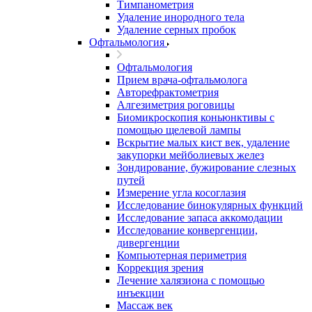
Тимпанометрия
Удаление инородного тела
Удаление серных пробок
Офтальмология
Офтальмология
Прием врача-офтальмолога
Авторефрактометрия
Алгезиметрия роговицы
Биомикроскопия коньюнктивы с
помощью щелевой лампы
Вскрытие малых кист век, удаление
закупорки мейболиевых желез
Зондирование, бужирование слезных
путей
Измерение угла косоглазия
Исследование бинокулярных функций
Исследование запаса аккомодации
Исследование конвергенции,
дивергенции
Компьютерная периметрия
Коррекция зрения
Лечение халязиона с помощью
инъекции
Массаж век