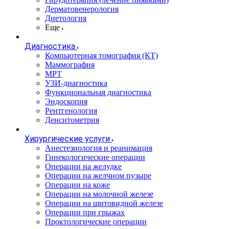
Дерматовенерология
Диетология
Еще
Диагностика
Компьютерная томография (КТ)
Маммография
МРТ
УЗИ-диагностика
Функциональная диагностика
Эндоскопия
Рентгенология
Денситометрия
Хирургические услуги
Анестезиология и реанимация
Гинекологические операции
Операции на желудке
Операции на желчном пузыре
Операции на коже
Операции на молочной железе
Операции на щитовидной железе
Операции при грыжах
Проктологические операции