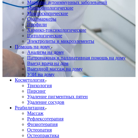
Маркеры аутоиммунных заболеваний
Микробиологические
Микроскопические
Онкомаркеры
Профили
Химико-токсикологические
Цитологические
Электролиты и микроэлементы
Помощь на дому
Анализы на дому
Патронажная и паллиативная помощь на дому
Выезд врача на дом
Выездной массаж на дому
УЗИ на дому
Косметология
Трихология
Пирсинг
Удаление пигментных пятен
Удаление сосудов
Реабилитация
Массаж
Рефлексотерапия
Физиотерапия
Остеопатия
Остеопрактика