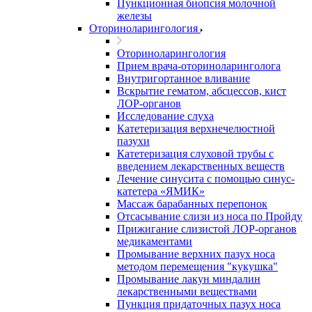
Пункционная биопсия молочной
железы
Оториноларингология
Оториноларингология
Прием врача-оториноларинголога
Внутригортанное вливание
Вскрытие гематом, абсцессов, кист
ЛОР-органов
Исследование слуха
Катетеризация верхнечелюстной
пазухи
Катетеризация слуховой трубы с
введением лекарственных веществ
Лечение синусита с помощью синус-
катетера «ЯМИК»
Массаж барабанных перепонок
Отсасывание слизи из носа по Пройду
Прижигание слизистой ЛОР-органов
медикаментами
Промывание верхних пазух носа
методом перемещения "кукушка"
Промывание лакун миндалин
лекарственными веществами
Пункция придаточных пазух носа