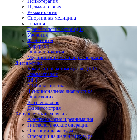
Психотерапия
Пульмонология
Ревматология
Спортивная медицина
Терапия
Травматология-ортопедия
Урология
Флебология
Хирургия
Эндокринология
Медицинский маникюр и педикюр
Диагностика
Компьютерная томография (КТ)
Маммография
МРТ
УЗИ-диагностика
Функциональная диагностика
Эндоскопия
Рентгенология
Денситометрия
Хирургические услуги
Анестезиология и реанимация
Гинекологические операции
Операции на желудке
Операции на желчном пузыре