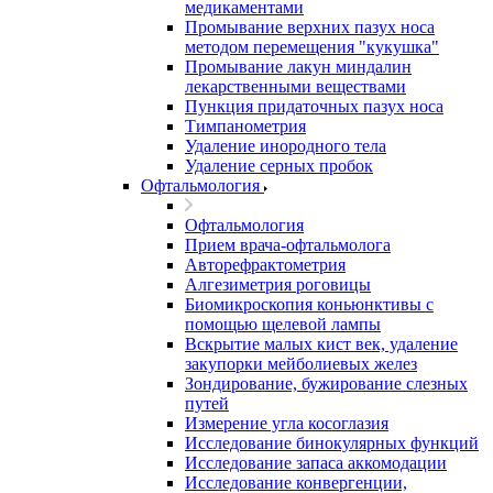
медикаментами
Промывание верхних пазух носа
методом перемещения "кукушка"
Промывание лакун миндалин
лекарственными веществами
Пункция придаточных пазух носа
Тимпанометрия
Удаление инородного тела
Удаление серных пробок
Офтальмология
Офтальмология
Прием врача-офтальмолога
Авторефрактометрия
Алгезиметрия роговицы
Биомикроскопия коньюнктивы с
помощью щелевой лампы
Вскрытие малых кист век, удаление
закупорки мейболиевых желез
Зондирование, бужирование слезных
путей
Измерение угла косоглазия
Исследование бинокулярных функций
Исследование запаса аккомодации
Исследование конвергенции,