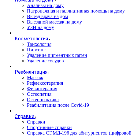
Анализы на дому
Патронажная и паллиативная помощь на дому
Выезд врача на дом
Выездной массаж на дому
УЗИ на дому
Косметология
Трихология
Пирсинг
Удаление пигментных пятен
Удаление сосудов
Реабилитация
Массаж
Рефлексотерапия
Физиотерапия
Остеопатия
Остеопрактика
Реабилитация после Covid-19
Справки
Справки
Спортивные справки
Справка СЭМД‑196 для абитуриентов (цифровой