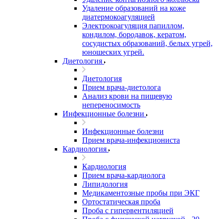
Удаление образований на коже
диатермокоагуляцией
Электрокоагуляция папиллом,
кондилом, бородавок, кератом,
сосудистых образований, белых угрей,
юношеских угрей.
Диетология
Диетология
Прием врача-диетолога
Анализ крови на пищевую
непереносимость
Инфекционные болезни
Инфекционные болезни
Прием врача-инфекциониста
Кардиология
Кардиология
Прием врача-кардиолога
Липидология
Медикаментозные пробы при ЭКГ
Ортостатическая проба
Проба с гипервентиляцией