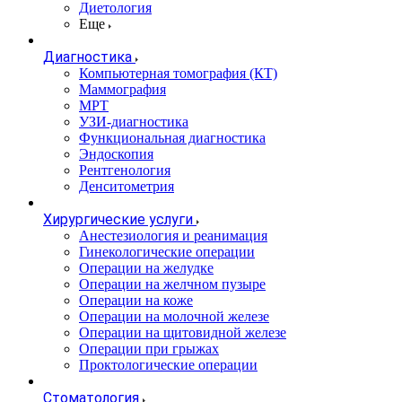
Диетология
Еще
Диагностика
Компьютерная томография (КТ)
Маммография
МРТ
УЗИ-диагностика
Функциональная диагностика
Эндоскопия
Рентгенология
Денситометрия
Хирургические услуги
Анестезиология и реанимация
Гинекологические операции
Операции на желудке
Операции на желчном пузыре
Операции на коже
Операции на молочной железе
Операции на щитовидной железе
Операции при грыжах
Проктологические операции
Стоматология