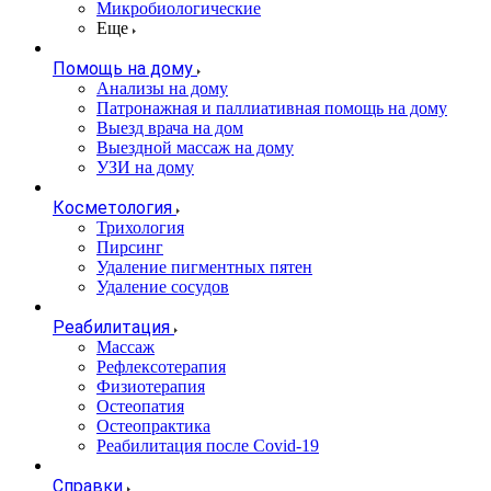
Микробиологические
Еще
Помощь на дому
Анализы на дому
Патронажная и паллиативная помощь на дому
Выезд врача на дом
Выездной массаж на дому
УЗИ на дому
Косметология
Трихология
Пирсинг
Удаление пигментных пятен
Удаление сосудов
Реабилитация
Массаж
Рефлексотерапия
Физиотерапия
Остеопатия
Остеопрактика
Реабилитация после Covid-19
Справки