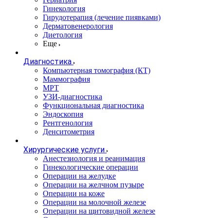
Гинекология
Гирудотерапия (лечение пиявками)
Дерматовенерология
Диетология
Еще
Диагностика
Компьютерная томография (КТ)
Маммография
МРТ
УЗИ-диагностика
Функциональная диагностика
Эндоскопия
Рентгенология
Денситометрия
Хирургические услуги
Анестезиология и реанимация
Гинекологические операции
Операции на желудке
Операции на желчном пузыре
Операции на коже
Операции на молочной железе
Операции на щитовидной железе