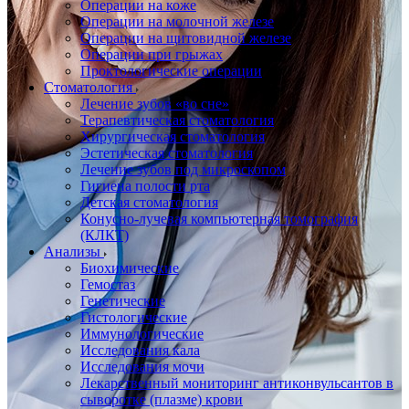
Операции на коже
Операции на молочной железе
Операции на щитовидной железе
Операции при грыжах
Проктологические операции
Стоматология
Лечение зубов «во сне»
Терапевтическая стоматология
Хирургическая стоматология
Эстетическая стоматология
Лечение зубов под микроскопом
Гигиена полости рта
Детская стоматология
Конусно-лучевая компьютерная томография
(КЛКТ)
Анализы
Биохимические
Гемостаз
Генетические
Гистологические
Иммунологические
Исследования кала
Исследования мочи
Лекарственный мониторинг антиконвульсантов в
сыворотке (плазме) крови