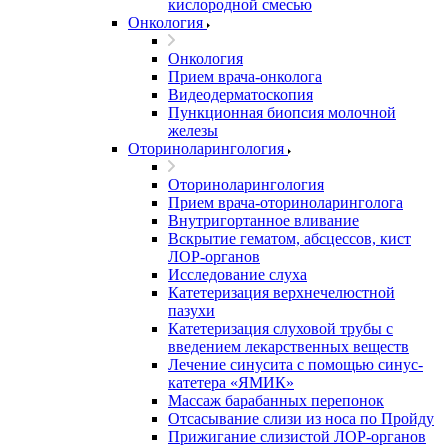
кислородной смесью
Онкология
Онкология
Прием врача-онколога
Видеодерматоскопия
Пункционная биопсия молочной
железы
Оториноларингология
Оториноларингология
Прием врача-оториноларинголога
Внутригортанное вливание
Вскрытие гематом, абсцессов, кист
ЛОР-органов
Исследование слуха
Катетеризация верхнечелюстной
пазухи
Катетеризация слуховой трубы с
введением лекарственных веществ
Лечение синусита с помощью синус-
катетера «ЯМИК»
Массаж барабанных перепонок
Отсасывание слизи из носа по Пройду
Прижигание слизистой ЛОР-органов