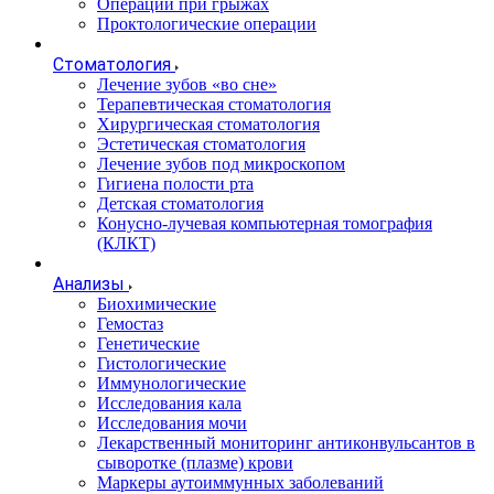
Операции при грыжах
Проктологические операции
Стоматология
Лечение зубов «во сне»
Терапевтическая стоматология
Хирургическая стоматология
Эстетическая стоматология
Лечение зубов под микроскопом
Гигиена полости рта
Детская стоматология
Конусно-лучевая компьютерная томография
(КЛКТ)
Анализы
Биохимические
Гемостаз
Генетические
Гистологические
Иммунологические
Исследования кала
Исследования мочи
Лекарственный мониторинг антиконвульсантов в
сыворотке (плазме) крови
Маркеры аутоиммунных заболеваний