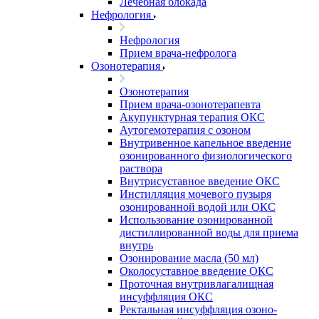
Лечебная блокада
Нефрология
Нефрология
Прием врача-нефролога
Озонотерапия
Озонотерапия
Прием врача-озонотерапевта
Акупунктурная терапия ОКС
Аутогемотерапия с озоном
Внутривенное капельное введение
озонированного физиологического
раствора
Внутрисуставное введение ОКС
Инстилляция мочевого пузыря
озонированной водой или ОКС
Использование озонированной
дистиллированной воды для приема
внутрь
Озонирование масла (50 мл)
Околосуставное введение ОКС
Проточная внутривлагалищная
инсуффляция ОКС
Ректальная инсуффляция озоно-