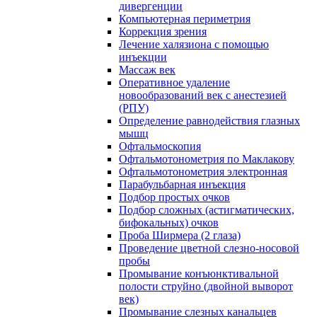
дивергенции
Компьютерная периметрия
Коррекция зрения
Лечение халязиона с помощью
инъекции
Массаж век
Оперативное удаление
новообразований век с анестезией
(РПУ)
Определение равнодействия глазных
мышц
Офтальмоскопия
Офтальмотонометрия по Маклакову
Офтальмотонометрия электронная
Парабульбарная инъекция
Подбор простых очков
Подбор сложных (астигматических,
бифокальных) очков
Проба Ширмера (2 глаза)
Проведение цветной слезно-носовой
пробы
Промывание конъюнктивальной
полости струйно (двойной выворот
век)
Промывание слезных канальцев