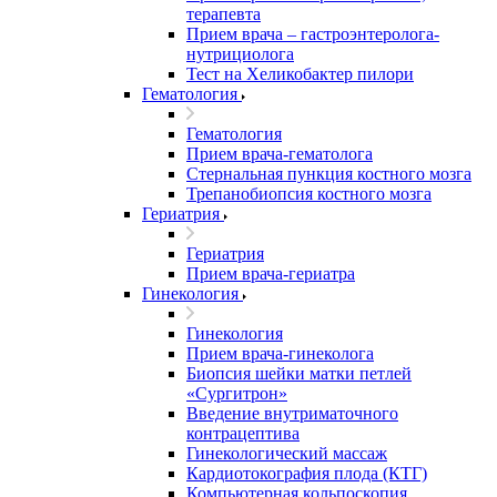
терапевта
Прием врача – гастроэнтеролога-
нутрициолога
Тест на Хеликобактер пилори
Гематология
Гематология
Прием врача-гематолога
Стернальная пункция костного мозга
Трепанобиопсия костного мозга
Гериатрия
Гериатрия
Прием врача-гериатра
Гинекология
Гинекология
Прием врача-гинеколога
Биопсия шейки матки петлей
«Сургитрон»
Введение внутриматочного
контрацептива
Гинекологический массаж
Кардиотокография плода (КТГ)
Компьютерная кольпоскопия