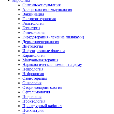
Взрослым
Онлайн-консультация
Аллергология-иммунология
Вакцинация
Гастроэнтерология
Гематология
Гериатрия
Гинекология
Гирудотерапия (лечение пиявками)
Дерматовенерология
Диетология
Инфекционные болезни
Кардиология
Мануальная терапия
Наркологическая помощь на дому
Неврология
Нефрология
Озонотерапия
Онкология
Оториноларингология
Офтальмология
Подология
Проктология
Процедурный кабинет
Психиатрия