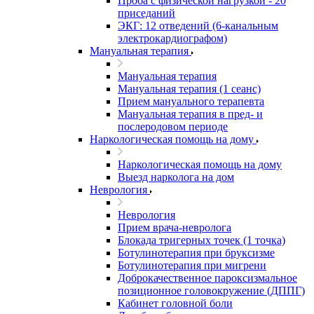
Проба с физической нагрузкой - 20
приседаний
ЭКГ: 12 отведений (6-канальным
электрокардиографом)
Мануальная терапия
Мануальная терапия
Мануальная терапия (1 сеанс)
Прием мануального терапевта
Мануальная терапия в пред- и
послеродовом периоде
Наркологическая помощь на дому
Наркологическая помощь на дому
Выезд нарколога на дом
Неврология
Неврология
Прием врача-невролога
Блокада тригерных точек (1 точка)
Ботулинотерапия при бруксизме
Ботулинотерапия при мигрени
Доброкачественное пароксизмальное
позиционное головокружение (ДППГ)
Кабинет головной боли