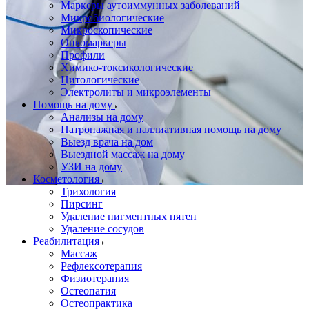
Маркеры аутоиммунных заболеваний
Микробиологические
Микроскопические
Онкомаркеры
Профили
Химико-токсикологические
Цитологические
Электролиты и микроэлементы
Помощь на дому
Анализы на дому
Патронажная и паллиативная помощь на дому
Выезд врача на дом
Выездной массаж на дому
УЗИ на дому
Косметология
Трихология
Пирсинг
Удаление пигментных пятен
Удаление сосудов
Реабилитация
Массаж
Рефлексотерапия
Физиотерапия
Остеопатия
Остеопрактика