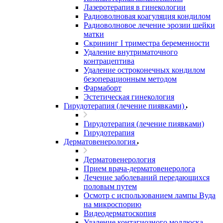
Лазеротерапия в гинекологии
Радиоволновая коагуляция кондилом
Радиоволновое лечение эрозии шейки
матки
Скрининг I триместра беременности
Удаление внутриматочного
контрацептива
Удаление остроконечных кондилом
безоперационным методом
Фармаборт
Эстетическая гинекология
Гирудотерапия (лечение пиявками)
Гирудотерапия (лечение пиявками)
Гирудотерапия
Дерматовенерология
Дерматовенерология
Прием врача-дерматовенеролога
Лечение заболеваний передающихся
половым путем
Осмотр с использованием лампы Вуда
на микроспорию
Видеодерматоскопия
Удаление контагиозного моллюска