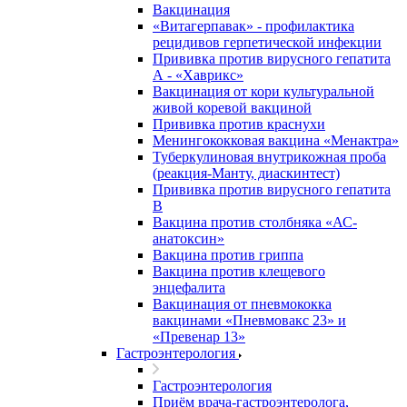
Вакцинация
«Витагерпавак» - профилактика
рецидивов герпетической инфекции
Прививка против вирусного гепатита
А - «Хаврикс»
Вакцинация от кори культуральной
живой коревой вакциной
Прививка против краснухи
Менингококковая вакцина «Менактра»
Туберкулиновая внутрикожная проба
(реакция-Манту, диаскинтест)
Прививка против вирусного гепатита
В
Вакцина против столбняка «АС-
анатоксин»
Вакцина против гриппа
Вакцина против клещевого
энцефалита
Вакцинация от пневмококка
вакцинами «Пневмовакс 23» и
«Превенар 13»
Гастроэнтерология
Гастроэнтерология
Приём врача-гастроэнтеролога,