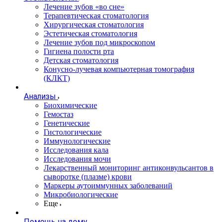
Лечение зубов «во сне»
Терапевтическая стоматология
Хирургическая стоматология
Эстетическая стоматология
Лечение зубов под микроскопом
Гигиена полости рта
Детская стоматология
Конусно-лучевая компьютерная томография
(КЛКТ)
Анализы
Биохимические
Гемостаз
Генетические
Гистологические
Иммунологические
Исследования кала
Исследования мочи
Лекарственный мониторинг антиконвульсантов в
сыворотке (плазме) крови
Маркеры аутоиммунных заболеваний
Микробиологические
Еще
Помощь на дому