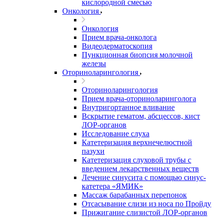
кислородной смесью
Онкология
Онкология
Прием врача-онколога
Видеодерматоскопия
Пункционная биопсия молочной
железы
Оториноларингология
Оториноларингология
Прием врача-оториноларинголога
Внутригортанное вливание
Вскрытие гематом, абсцессов, кист
ЛОР-органов
Исследование слуха
Катетеризация верхнечелюстной
пазухи
Катетеризация слуховой трубы с
введением лекарственных веществ
Лечение синусита с помощью синус-
катетера «ЯМИК»
Массаж барабанных перепонок
Отсасывание слизи из носа по Пройду
Прижигание слизистой ЛОР-органов