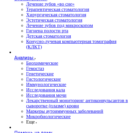
Лечение зубов «во сне»
Терапевтическая стоматология
Хирургическая стоматология
Эстетическая стоматология
Лечение зубов под микроскопом
Гигиена полости рта
Детская стоматология
Конусно-лучевая компьютерная томография
(КЛКТ)
Анализы
Биохимические
Гемостаз
Генетические
Гистологические
Иммунологические
Исследования кала
Исследования мочи
Лекарственный мониторинг антиконвульсантов в
сыворотке (плазме) крови
Маркеры аутоиммунных заболеваний
Микробиологические
Еще
Помощь на дому