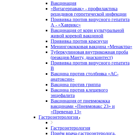
Вакцинация
«Витагерпавак» - профилактика
рецидивов герпетической инфекции
Прививка против вирусного гепатита
А - «Хаврикс»
Вакцинация от кори культуральной
живой коревой вакциной
Прививка против краснухи
Менингококковая вакцина «Менактра»
Туберкулиновая внутрикожная проба
(реакция-Манту, диаскинтест)
Прививка против вирусного гепатита
В
Вакцина против столбняка «АС-
анатоксин»
Вакцина против гриппа
Вакцина против клещевого
энцефалита
Вакцинация от пневмококка
вакцинами «Пневмовакс 23» и
«Превенар 13»
Гастроэнтерология
Гастроэнтерология
Приём врача-гастроэнтеролога,