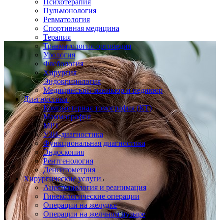
Психотерапия
Пульмонология
Ревматология
Спортивная медицина
Терапия
Травматология-ортопедия
Урология
Флебология
Хирургия
Эндокринология
Медицинский маникюр и педикюр
Диагностика
Компьютерная томография (КТ)
Маммография
МРТ
УЗИ-диагностика
Функциональная диагностика
Эндоскопия
Рентгенология
Денситометрия
Хирургические услуги
Анестезиология и реанимация
Гинекологические операции
Операции на желудке
Операции на желчном пузыре