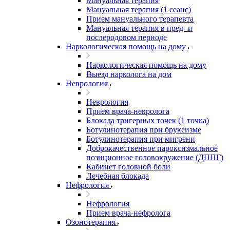
Мануальная терапия
Мануальная терапия (1 сеанс)
Прием мануального терапевта
Мануальная терапия в пред- и
послеродовом периоде
Наркологическая помощь на дому
Наркологическая помощь на дому
Выезд нарколога на дом
Неврология
Неврология
Прием врача-невролога
Блокада тригерных точек (1 точка)
Ботулинотерапия при бруксизме
Ботулинотерапия при мигрени
Доброкачественное пароксизмальное
позиционное головокружение (ДППГ)
Кабинет головной боли
Лечебная блокада
Нефрология
Нефрология
Прием врача-нефролога
Озонотерапия