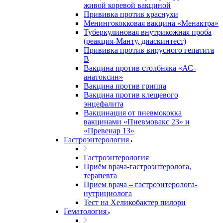
живой коревой вакциной
Прививка против краснухи
Менингококковая вакцина «Менактра»
Туберкулиновая внутрикожная проба
(реакция-Манту, диаскинтест)
Прививка против вирусного гепатита
В
Вакцина против столбняка «АС-
анатоксин»
Вакцина против гриппа
Вакцина против клещевого
энцефалита
Вакцинация от пневмококка
вакцинами «Пневмовакс 23» и
«Превенар 13»
Гастроэнтерология
Гастроэнтерология
Приём врача-гастроэнтеролога,
терапевта
Прием врача – гастроэнтеролога-
нутрициолога
Тест на Хеликобактер пилори
Гематология