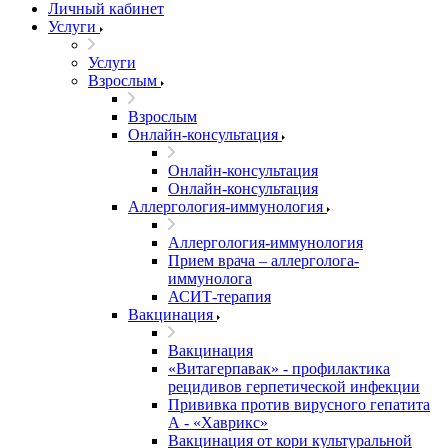
Личный кабинет
Услуги
Услуги
Взрослым
Взрослым
Онлайн-консультация
Онлайн-консультация
Онлайн-консультация
Аллергология-иммунология
Аллергология-иммунология
Прием врача – аллерголога-
иммунолога
АСИТ-терапия
Вакцинация
Вакцинация
«Витагерпавак» - профилактика
рецидивов герпетической инфекции
Прививка против вирусного гепатита
А - «Хаврикс»
Вакцинация от кори культуральной