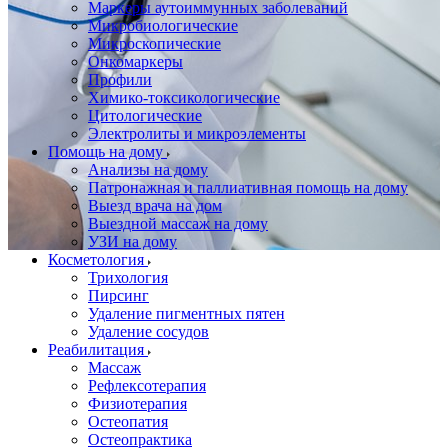
Маркеры аутоиммунных заболеваний
Микробиологические
Микроскопические
Онкомаркеры
Профили
Химико-токсикологические
Цитологические
Электролиты и микроэлементы
Помощь на дому
Анализы на дому
Патронажная и паллиативная помощь на дому
Выезд врача на дом
Выездной массаж на дому
УЗИ на дому
Косметология
Трихология
Пирсинг
Удаление пигментных пятен
Удаление сосудов
Реабилитация
Массаж
Рефлексотерапия
Физиотерапия
Остеопатия
Остеопрактика