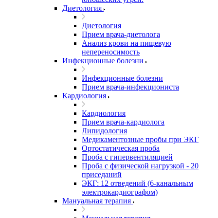
Диетология
Диетология
Прием врача-диетолога
Анализ крови на пищевую
непереносимость
Инфекционные болезни
Инфекционные болезни
Прием врача-инфекциониста
Кардиология
Кардиология
Прием врача-кардиолога
Липидология
Медикаментозные пробы при ЭКГ
Ортостатическая проба
Проба с гипервентиляцией
Проба с физической нагрузкой - 20
приседаний
ЭКГ: 12 отведений (6-канальным
электрокардиографом)
Мануальная терапия