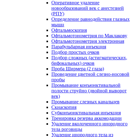
Оперативное удаление
новообразований век с анестезией
(РПУ)
Определение равнодействия глазных
мышц
Офтальмоскопия
Офтальмотонометрия по Маклакову
Офтальмотонометрия электронная
Парабульбарная инъекция
Подбор простых очков
Подбор сложных (астигматических,
бифокальных) очков
Проба Ширмера (2 глаза)
Проведение цветной слезно-носовой
пробы
Промывание конъюнктивальной
полости струйно (двойной выворот
век)
Промывание слезных канальцев
Скиаскопия
Субконъюнктивальная инъекция
Тренировка резерва аккомодации
Удаление вколоченного инородного
тела роговицы
Удаление инородного тела из