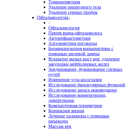
Тимпанометрия
Удаление инородного тела
Удаление серных пробок
Офтальмология
Офтальмология
Прием врача-офтальмолога
Авторефрактометрия
Алгезиметрия роговицы
Биомикроскопия коньюнктивы с
помощью щелевой лампы
Вскрытие малых кист век, удаление
закупорки мейболиевых желез
Зондирование, бужирование слезных
путей
Измерение угла косоглазия
Исследование бинокулярных функций
Исследование запаса аккомодации
Исследование конвергенции,
дивергенции
Компьютерная периметрия
Коррекция зрения
Лечение халязиона с помощью
инъекции
Массаж век