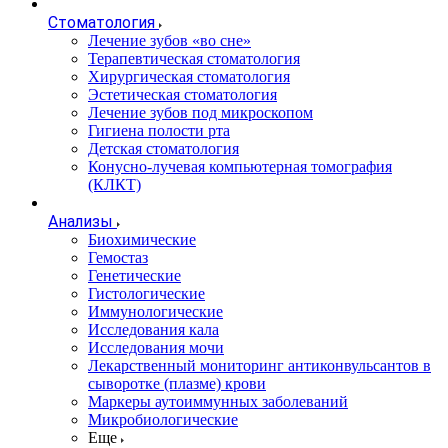
Стоматология
Лечение зубов «во сне»
Терапевтическая стоматология
Хирургическая стоматология
Эстетическая стоматология
Лечение зубов под микроскопом
Гигиена полости рта
Детская стоматология
Конусно-лучевая компьютерная томография
(КЛКТ)
Анализы
Биохимические
Гемостаз
Генетические
Гистологические
Иммунологические
Исследования кала
Исследования мочи
Лекарственный мониторинг антиконвульсантов в
сыворотке (плазме) крови
Маркеры аутоиммунных заболеваний
Микробиологические
Еще