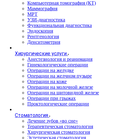
Компьютерная томография (КТ)
Маммография
МРТ
УЗИ-диагностика
Функциональная диагностика
Эндоскопия
Рентгенология
Денситометрия
Хирургические услуги
Анестезиология и реанимация
Гинекологические операции
Операции на желудке
Операции на желчном пузыре
Операции на коже
Операции на молочной железе
Операции на щитовидной железе
Операции при грыжах
Проктологические операции
Стоматология
Лечение зубов «во сне»
Терапевтическая стоматология
Хирургическая стоматология
Эстетическая стоматология