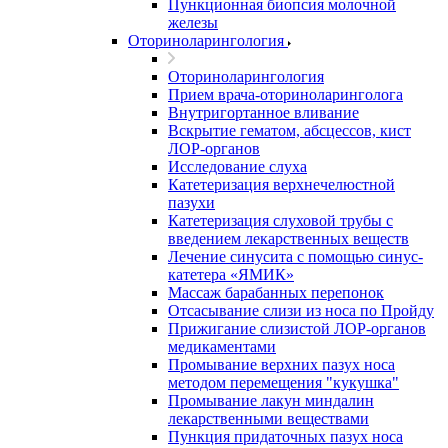
Пункционная биопсия молочной
железы
Оториноларингология
Оториноларингология
Прием врача-оториноларинголога
Внутригортанное вливание
Вскрытие гематом, абсцессов, кист
ЛОР-органов
Исследование слуха
Катетеризация верхнечелюстной
пазухи
Катетеризация слуховой трубы с
введением лекарственных веществ
Лечение синусита с помощью синус-
катетера «ЯМИК»
Массаж барабанных перепонок
Отсасывание слизи из носа по Пройду
Прижигание слизистой ЛОР-органов
медикаментами
Промывание верхних пазух носа
методом перемещения "кукушка"
Промывание лакун миндалин
лекарственными веществами
Пункция придаточных пазух носа