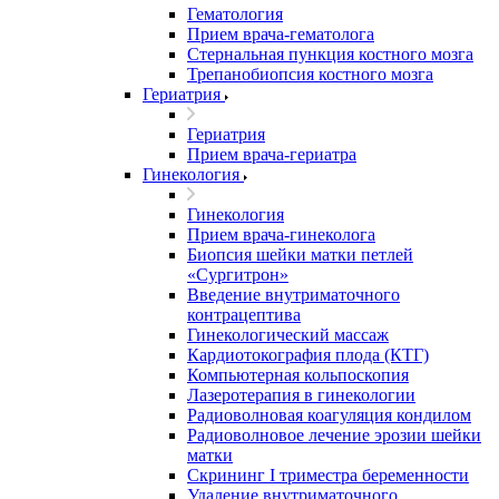
Гематология
Прием врача-гематолога
Стернальная пункция костного мозга
Трепанобиопсия костного мозга
Гериатрия
Гериатрия
Прием врача-гериатра
Гинекология
Гинекология
Прием врача-гинеколога
Биопсия шейки матки петлей
«Сургитрон»
Введение внутриматочного
контрацептива
Гинекологический массаж
Кардиотокография плода (КТГ)
Компьютерная кольпоскопия
Лазеротерапия в гинекологии
Радиоволновая коагуляция кондилом
Радиоволновое лечение эрозии шейки
матки
Скрининг I триместра беременности
Удаление внутриматочного