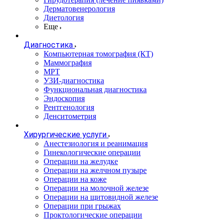
Дерматовенерология
Диетология
Еще
Диагностика
Компьютерная томография (КТ)
Маммография
МРТ
УЗИ-диагностика
Функциональная диагностика
Эндоскопия
Рентгенология
Денситометрия
Хирургические услуги
Анестезиология и реанимация
Гинекологические операции
Операции на желудке
Операции на желчном пузыре
Операции на коже
Операции на молочной железе
Операции на щитовидной железе
Операции при грыжах
Проктологические операции