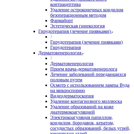
контрацептива
Удаление остроконечных кондилом
безоперационным методом
Фармаборт
Эстетическая гинекология
Гирудотерапия (лечение пиявками)
Гирудотерапия (лечение пиявками)
Гирудотерапия
Дерматовенерология
Дерматовенерология
Прием врача-дерматовенеролога
Лечение заболеваний передающихся
половым путем
Осмотр с использованием лампы Вуда
на микроспорию
Видеодерматоскопия
Удаление контагиозного моллюска
Удаление образований на коже
диатермокоагуляцией
Электрокоагуляция папиллом,
кондилом, бородавок, кератом,
сосудистых образований, белых угрей,
юношеских угрей.