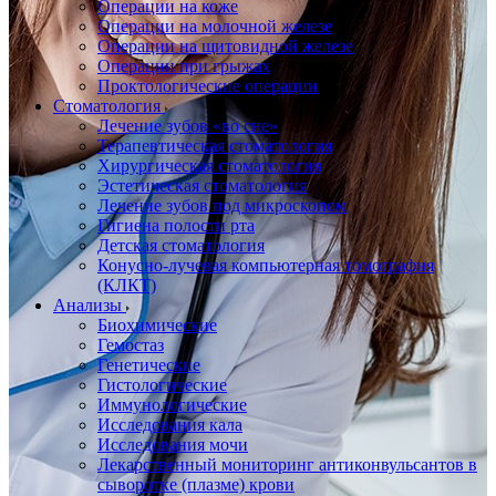
Операции на коже
Операции на молочной железе
Операции на щитовидной железе
Операции при грыжах
Проктологические операции
Стоматология
Лечение зубов «во сне»
Терапевтическая стоматология
Хирургическая стоматология
Эстетическая стоматология
Лечение зубов под микроскопом
Гигиена полости рта
Детская стоматология
Конусно-лучевая компьютерная томография
(КЛКТ)
Анализы
Биохимические
Гемостаз
Генетические
Гистологические
Иммунологические
Исследования кала
Исследования мочи
Лекарственный мониторинг антиконвульсантов в
сыворотке (плазме) крови