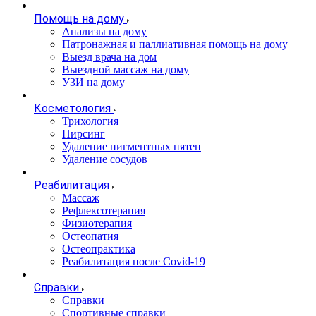
Помощь на дому
Анализы на дому
Патронажная и паллиативная помощь на дому
Выезд врача на дом
Выездной массаж на дому
УЗИ на дому
Косметология
Трихология
Пирсинг
Удаление пигментных пятен
Удаление сосудов
Реабилитация
Массаж
Рефлексотерапия
Физиотерапия
Остеопатия
Остеопрактика
Реабилитация после Covid-19
Справки
Справки
Спортивные справки