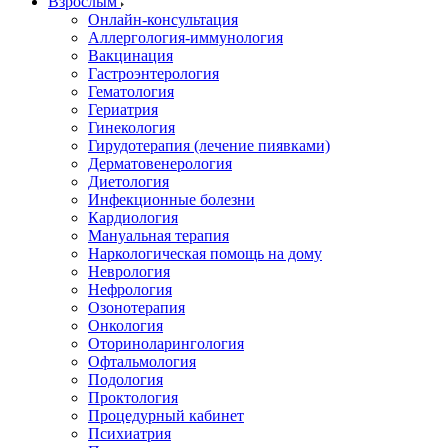
Взрослым
Онлайн-консультация
Аллергология-иммунология
Вакцинация
Гастроэнтерология
Гематология
Гериатрия
Гинекология
Гирудотерапия (лечение пиявками)
Дерматовенерология
Диетология
Инфекционные болезни
Кардиология
Мануальная терапия
Наркологическая помощь на дому
Неврология
Нефрология
Озонотерапия
Онкология
Оториноларингология
Офтальмология
Подология
Проктология
Процедурный кабинет
Психиатрия