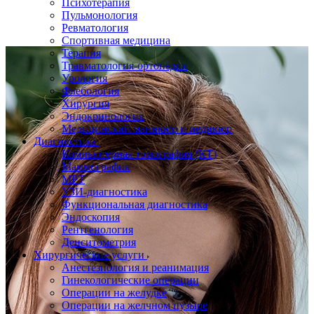
Психотерапия
Пульмонология
Ревматология
Спортивная медицина
Терапия
Травматология-ортопедия
Урология
Флебология
Хирургия
Эндокринология
Медицинский маникюр и педикюр
Диагностика
Компьютерная томография (КТ)
Маммография
МРТ
УЗИ-диагностика
Функциональная диагностика
Эндоскопия
Рентгенология
Денситометрия
Хирургические услуги
Анестезиология и реанимация
Гинекологические операции
Операции на желудке
Операции на желчном пузыре