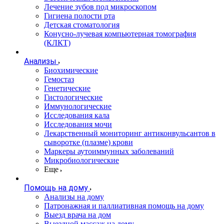
Лечение зубов под микроскопом
Гигиена полости рта
Детская стоматология
Конусно-лучевая компьютерная томография
(КЛКТ)
Анализы
Биохимические
Гемостаз
Генетические
Гистологические
Иммунологические
Исследования кала
Исследования мочи
Лекарственный мониторинг антиконвульсантов в
сыворотке (плазме) крови
Маркеры аутоиммунных заболеваний
Микробиологические
Еще
Помощь на дому
Анализы на дому
Патронажная и паллиативная помощь на дому
Выезд врача на дом
Выездной массаж на дому