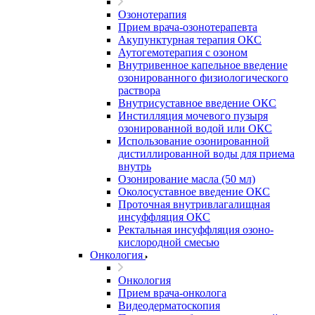
Озонотерапия
Прием врача-озонотерапевта
Акупунктурная терапия ОКС
Аутогемотерапия с озоном
Внутривенное капельное введение
озонированного физиологического
раствора
Внутрисуставное введение ОКС
Инстилляция мочевого пузыря
озонированной водой или ОКС
Использование озонированной
дистиллированной воды для приема
внутрь
Озонирование масла (50 мл)
Околосуставное введение ОКС
Проточная внутривлагалищная
инсуффляция ОКС
Ректальная инсуффляция озоно-
кислородной смесью
Онкология
Онкология
Прием врача-онколога
Видеодерматоскопия