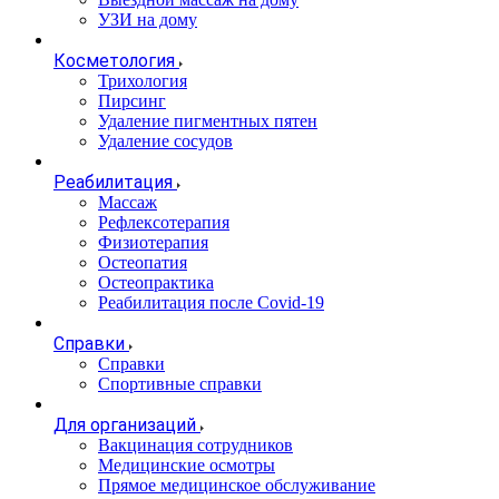
УЗИ на дому
Косметология
Трихология
Пирсинг
Удаление пигментных пятен
Удаление сосудов
Реабилитация
Массаж
Рефлексотерапия
Физиотерапия
Остеопатия
Остеопрактика
Реабилитация после Covid-19
Справки
Справки
Спортивные справки
Для организаций
Вакцинация сотрудников
Медицинские осмотры
Прямое медицинское обслуживание