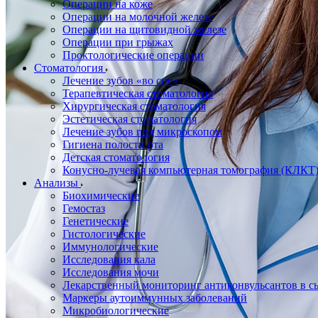
Операции на коже
Операции на молочной железе
Операции на щитовидной железе
Операции при грыжах
Проктологические операции
Стоматология
Лечение зубов «во сне»
Терапевтическая стоматология
Хирургическая стоматология
Эстетическая стоматология
Лечение зубов под микроскопом
Гигиена полости рта
Детская стоматология
Конусно-лучевая компьютерная томография (КЛКТ
Анализы
Биохимические
Гемостаз
Генетические
Гистологические
Иммунологические
Исследования кала
Исследования мочи
Лекарственный мониторинг антиконвульсантов в сы
Маркеры аутоиммунных заболеваний
Микробиологические