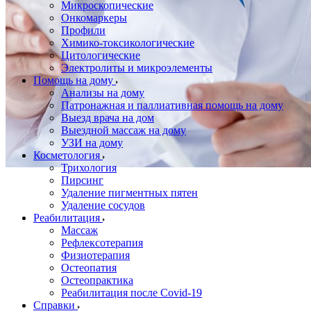
Микроскопические
Онкомаркеры
Профили
Химико-токсикологические
Цитологические
Электролиты и микроэлементы
Помощь на дому
Анализы на дому
Патронажная и паллиативная помощь на дому
Выезд врача на дом
Выездной массаж на дому
УЗИ на дому
Косметология
Трихология
Пирсинг
Удаление пигментных пятен
Удаление сосудов
Реабилитация
Массаж
Рефлексотерапия
Физиотерапия
Остеопатия
Остеопрактика
Реабилитация после Covid-19
Справки