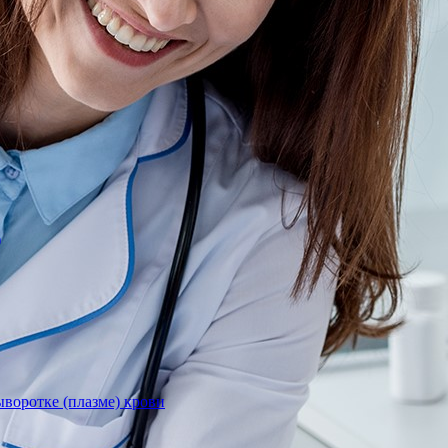
)
воротке (плазме) крови