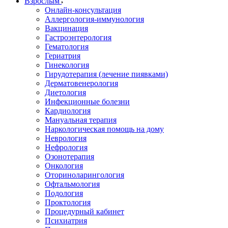
Взрослым
Онлайн-консультация
Аллергология-иммунология
Вакцинация
Гастроэнтерология
Гематология
Гериатрия
Гинекология
Гирудотерапия (лечение пиявками)
Дерматовенерология
Диетология
Инфекционные болезни
Кардиология
Мануальная терапия
Наркологическая помощь на дому
Неврология
Нефрология
Озонотерапия
Онкология
Оториноларингология
Офтальмология
Подология
Проктология
Процедурный кабинет
Психиатрия