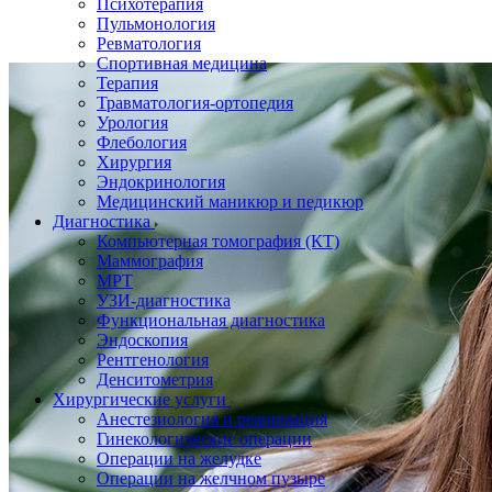
Психотерапия
Пульмонология
Ревматология
Спортивная медицина
Терапия
Травматология-ортопедия
Урология
Флебология
Хирургия
Эндокринология
Медицинский маникюр и педикюр
Диагностика
Компьютерная томография (КТ)
Маммография
МРТ
УЗИ-диагностика
Функциональная диагностика
Эндоскопия
Рентгенология
Денситометрия
Хирургические услуги
Анестезиология и реанимация
Гинекологические операции
Операции на желудке
Операции на желчном пузыре