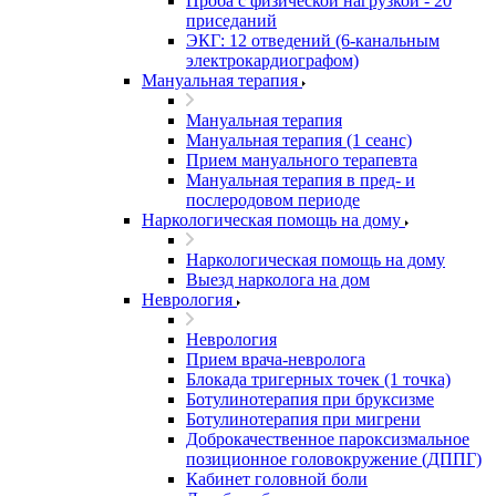
Проба с физической нагрузкой - 20
приседаний
ЭКГ: 12 отведений (6-канальным
электрокардиографом)
Мануальная терапия
Мануальная терапия
Мануальная терапия (1 сеанс)
Прием мануального терапевта
Мануальная терапия в пред- и
послеродовом периоде
Наркологическая помощь на дому
Наркологическая помощь на дому
Выезд нарколога на дом
Неврология
Неврология
Прием врача-невролога
Блокада тригерных точек (1 точка)
Ботулинотерапия при бруксизме
Ботулинотерапия при мигрени
Доброкачественное пароксизмальное
позиционное головокружение (ДППГ)
Кабинет головной боли