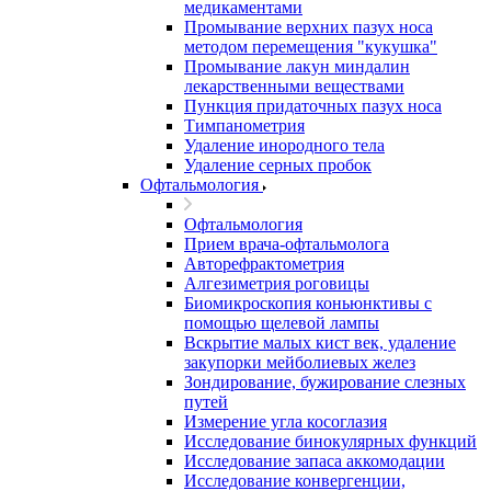
медикаментами
Промывание верхних пазух носа
методом перемещения "кукушка"
Промывание лакун миндалин
лекарственными веществами
Пункция придаточных пазух носа
Тимпанометрия
Удаление инородного тела
Удаление серных пробок
Офтальмология
Офтальмология
Прием врача-офтальмолога
Авторефрактометрия
Алгезиметрия роговицы
Биомикроскопия коньюнктивы с
помощью щелевой лампы
Вскрытие малых кист век, удаление
закупорки мейболиевых желез
Зондирование, бужирование слезных
путей
Измерение угла косоглазия
Исследование бинокулярных функций
Исследование запаса аккомодации
Исследование конвергенции,