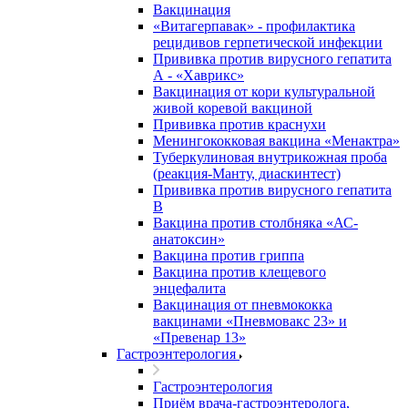
Вакцинация
«Витагерпавак» - профилактика
рецидивов герпетической инфекции
Прививка против вирусного гепатита
А - «Хаврикс»
Вакцинация от кори культуральной
живой коревой вакциной
Прививка против краснухи
Менингококковая вакцина «Менактра»
Туберкулиновая внутрикожная проба
(реакция-Манту, диаскинтест)
Прививка против вирусного гепатита
В
Вакцина против столбняка «АС-
анатоксин»
Вакцина против гриппа
Вакцина против клещевого
энцефалита
Вакцинация от пневмококка
вакцинами «Пневмовакс 23» и
«Превенар 13»
Гастроэнтерология
Гастроэнтерология
Приём врача-гастроэнтеролога,