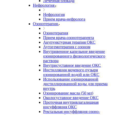
Лечебная блокада
Нефрология
Нефрология
Прием врача-нефролога
Озонотерапия
Озонотерапия
Прием врача-озонотерапевта
Акупунктурная терапия ОКС
Аутогемотерапия с озоном
Внутривенное капельное введение
озонированного физиологического
раствора
Внутрисуставное введение ОКС
Инстилляция мочевого пузыря
озонированной водой или ОКС
Использование озонированной
дистиллированной воды для приема
внутрь
Озонирование масла (50 мл)
Околосуставное введение ОКС
Проточная внутривлагалищная
инсуффляция ОКС
Ректальная инсуффляция озоно-