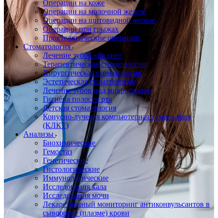
Операции на коже
Операции на молочной железе
Операции на щитовидной железе
Операции при грыжах
Проктологические операции
Стоматология
Лечение зубов «во сне»
Терапевтическая стоматология
Хирургическая стоматология
Эстетическая стоматология
Лечение зубов под микроскопом
Гигиена полости рта
Детская стоматология
Конусно-лучевая компьютерная томография
(КЛКТ)
Анализы
Биохимические
Гемостаз
Генетические
Гистологические
Иммунологические
Исследования кала
Исследования мочи
Лекарственный мониторинг антиконвульсантов в
сыворотке (плазме) крови