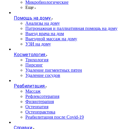
Микробиологические
Еще
Помощь на дому
Анализы на дому
Патронажная и паллиативная помощь на дому
Выезд врача на дом
Выездной массаж на дому
УЗИ на дому
Косметология
Трихология
Пирсинг
Удаление пигментных пятен
Удаление сосудов
Реабилитация
Массаж
Рефлексотерапия
Физиотерапия
Остеопатия
Остеопрактика
Реабилитация после Covid-19
Справки