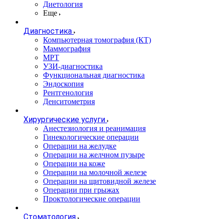
Диетология
Еще
Диагностика
Компьютерная томография (КТ)
Маммография
МРТ
УЗИ-диагностика
Функциональная диагностика
Эндоскопия
Рентгенология
Денситометрия
Хирургические услуги
Анестезиология и реанимация
Гинекологические операции
Операции на желудке
Операции на желчном пузыре
Операции на коже
Операции на молочной железе
Операции на щитовидной железе
Операции при грыжах
Проктологические операции
Стоматология