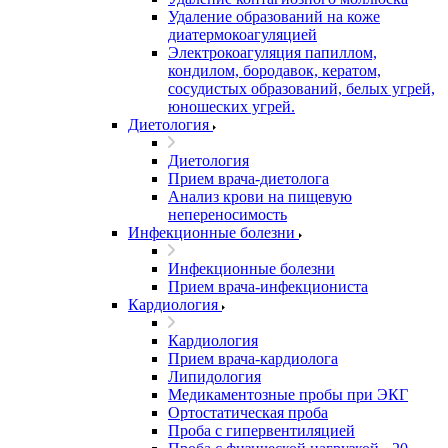
Удаление образований на коже
диатермокоагуляцией
Электрокоагуляция папиллом,
кондилом, бородавок, кератом,
сосудистых образований, белых угрей,
юношеских угрей.
Диетология
Диетология
Прием врача-диетолога
Анализ крови на пищевую
непереносимость
Инфекционные болезни
Инфекционные болезни
Прием врача-инфекциониста
Кардиология
Кардиология
Прием врача-кардиолога
Липидология
Медикаментозные пробы при ЭКГ
Ортостатическая проба
Проба с гипервентиляцией