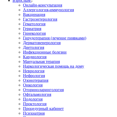
Взрослым
Онлайн-консультация
Аллергология-иммунология
Вакцинация
Гастроэнтерология
Гематология
Гериатрия
Гинекология
Гирудотерапия (лечение пиявками)
Дерматовенерология
Диетология
Инфекционные болезни
Кардиология
Мануальная терапия
Наркологическая помощь на дому
Неврология
Нефрология
Озонотерапия
Онкология
Оториноларингология
Офтальмология
Подология
Проктология
Процедурный кабинет
Психиатрия