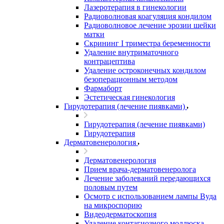
Лазеротерапия в гинекологии
Радиоволновая коагуляция кондилом
Радиоволновое лечение эрозии шейки
матки
Скрининг I триместра беременности
Удаление внутриматочного
контрацептива
Удаление остроконечных кондилом
безоперационным методом
Фармаборт
Эстетическая гинекология
Гирудотерапия (лечение пиявками)
Гирудотерапия (лечение пиявками)
Гирудотерапия
Дерматовенерология
Дерматовенерология
Прием врача-дерматовенеролога
Лечение заболеваний передающихся
половым путем
Осмотр с использованием лампы Вуда
на микроспорию
Видеодерматоскопия
Удаление контагиозного моллюска