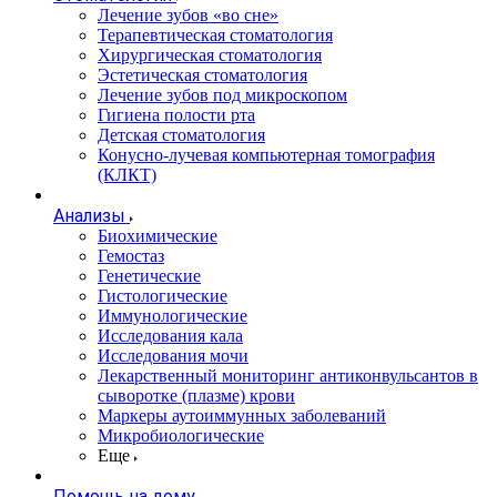
Лечение зубов «во сне»
Терапевтическая стоматология
Хирургическая стоматология
Эстетическая стоматология
Лечение зубов под микроскопом
Гигиена полости рта
Детская стоматология
Конусно-лучевая компьютерная томография
(КЛКТ)
Анализы
Биохимические
Гемостаз
Генетические
Гистологические
Иммунологические
Исследования кала
Исследования мочи
Лекарственный мониторинг антиконвульсантов в
сыворотке (плазме) крови
Маркеры аутоиммунных заболеваний
Микробиологические
Еще
Помощь на дому