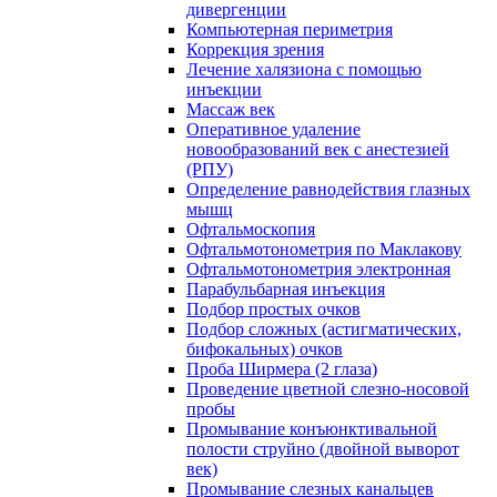
дивергенции
Компьютерная периметрия
Коррекция зрения
Лечение халязиона с помощью
инъекции
Массаж век
Оперативное удаление
новообразований век с анестезией
(РПУ)
Определение равнодействия глазных
мышц
Офтальмоскопия
Офтальмотонометрия по Маклакову
Офтальмотонометрия электронная
Парабульбарная инъекция
Подбор простых очков
Подбор сложных (астигматических,
бифокальных) очков
Проба Ширмера (2 глаза)
Проведение цветной слезно-носовой
пробы
Промывание конъюнктивальной
полости струйно (двойной выворот
век)
Промывание слезных канальцев