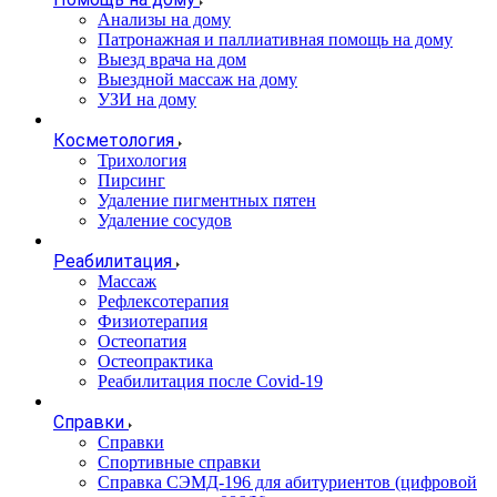
Анализы на дому
Патронажная и паллиативная помощь на дому
Выезд врача на дом
Выездной массаж на дому
УЗИ на дому
Косметология
Трихология
Пирсинг
Удаление пигментных пятен
Удаление сосудов
Реабилитация
Массаж
Рефлексотерапия
Физиотерапия
Остеопатия
Остеопрактика
Реабилитация после Covid-19
Справки
Справки
Спортивные справки
Справка СЭМД‑196 для абитуриентов (цифровой