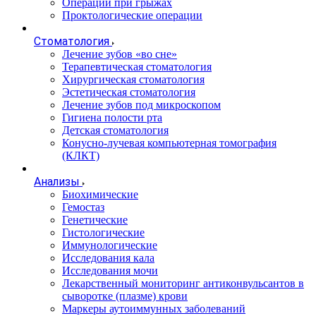
Операции при грыжах
Проктологические операции
Стоматология
Лечение зубов «во сне»
Терапевтическая стоматология
Хирургическая стоматология
Эстетическая стоматология
Лечение зубов под микроскопом
Гигиена полости рта
Детская стоматология
Конусно-лучевая компьютерная томография
(КЛКТ)
Анализы
Биохимические
Гемостаз
Генетические
Гистологические
Иммунологические
Исследования кала
Исследования мочи
Лекарственный мониторинг антиконвульсантов в
сыворотке (плазме) крови
Маркеры аутоиммунных заболеваний