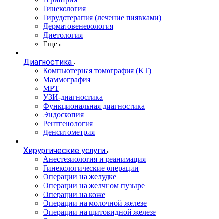
Гинекология
Гирудотерапия (лечение пиявками)
Дерматовенерология
Диетология
Еще
Диагностика
Компьютерная томография (КТ)
Маммография
МРТ
УЗИ-диагностика
Функциональная диагностика
Эндоскопия
Рентгенология
Денситометрия
Хирургические услуги
Анестезиология и реанимация
Гинекологические операции
Операции на желудке
Операции на желчном пузыре
Операции на коже
Операции на молочной железе
Операции на щитовидной железе