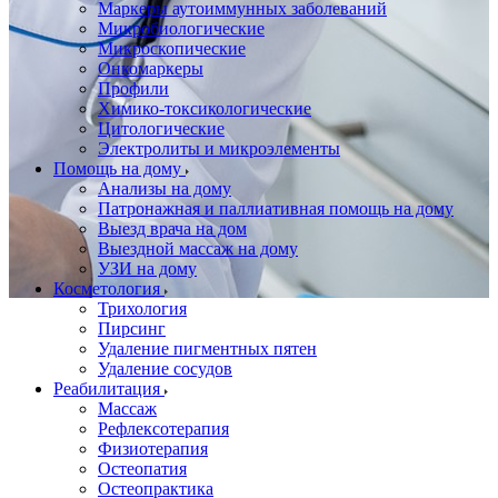
Маркеры аутоиммунных заболеваний
Микробиологические
Микроскопические
Онкомаркеры
Профили
Химико-токсикологические
Цитологические
Электролиты и микроэлементы
Помощь на дому
Анализы на дому
Патронажная и паллиативная помощь на дому
Выезд врача на дом
Выездной массаж на дому
УЗИ на дому
Косметология
Трихология
Пирсинг
Удаление пигментных пятен
Удаление сосудов
Реабилитация
Массаж
Рефлексотерапия
Физиотерапия
Остеопатия
Остеопрактика