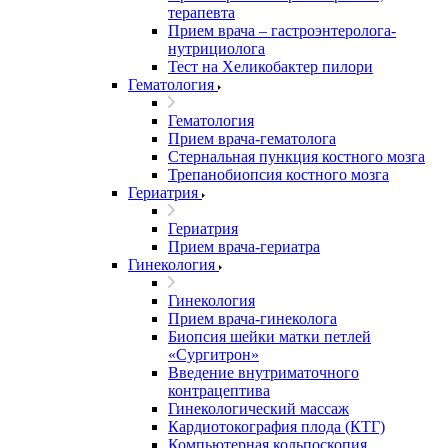
терапевта
Прием врача – гастроэнтеролога-
нутрициолога
Тест на Хеликобактер пилори
Гематология
Гематология
Прием врача-гематолога
Стернальная пункция костного мозга
Трепанобиопсия костного мозга
Гериатрия
Гериатрия
Прием врача-гериатра
Гинекология
Гинекология
Прием врача-гинеколога
Биопсия шейки матки петлей
«Сургитрон»
Введение внутриматочного
контрацептива
Гинекологический массаж
Кардиотокография плода (КТГ)
Компьютерная кольпоскопия