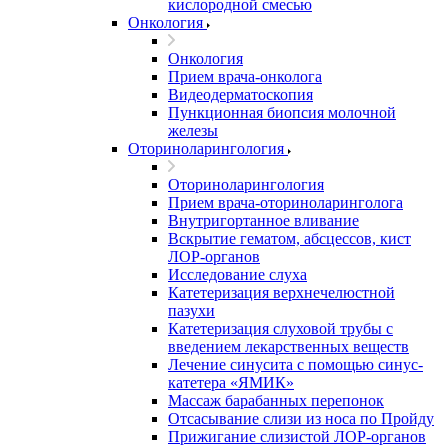
кислородной смесью
Онкология
Онкология
Прием врача-онколога
Видеодерматоскопия
Пункционная биопсия молочной
железы
Оториноларингология
Оториноларингология
Прием врача-оториноларинголога
Внутригортанное вливание
Вскрытие гематом, абсцессов, кист
ЛОР-органов
Исследование слуха
Катетеризация верхнечелюстной
пазухи
Катетеризация слуховой трубы с
введением лекарственных веществ
Лечение синусита с помощью синус-
катетера «ЯМИК»
Массаж барабанных перепонок
Отсасывание слизи из носа по Пройду
Прижигание слизистой ЛОР-органов