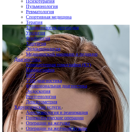
Психотерапия
Пульмонология
Ревматология
Спортивная медицина
Терапия
Травматология-ортопедия
Урология
Флебология
Хирургия
Эндокринология
Медицинский маникюр и педикюр
Диагностика
Компьютерная томография (КТ)
Маммография
МРТ
УЗИ-диагностика
Функциональная диагностика
Эндоскопия
Рентгенология
Денситометрия
Хирургические услуги
Анестезиология и реанимация
Гинекологические операции
Операции на желудке
Операции на желчном пузыре