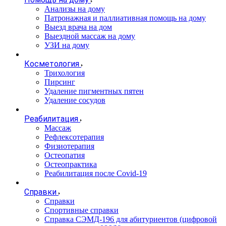
Анализы на дому
Патронажная и паллиативная помощь на дому
Выезд врача на дом
Выездной массаж на дому
УЗИ на дому
Косметология
Трихология
Пирсинг
Удаление пигментных пятен
Удаление сосудов
Реабилитация
Массаж
Рефлексотерапия
Физиотерапия
Остеопатия
Остеопрактика
Реабилитация после Covid-19
Справки
Справки
Спортивные справки
Справка СЭМД‑196 для абитуриентов (цифровой