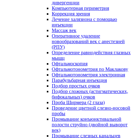
дивергенции
Компьютерная периметрия
Коррекция зрения
Лечение халязиона с помощью
инъекции
Массаж век
Оперативное удаление
новообразований век с анестезией
(РПУ)
Определение равнодействия глазных
мышц
Офтальмоскопия
Офтальмотонометрия по Маклакову
Офтальмотонометрия электронная
Парабульбарная инъекция
Подбор простых очков
Подбор сложных (астигматических,
бифокальных) очков
Проба Ширмера (2 глаза)
Проведение цветной слезно-носовой
пробы
Промывание конъюнктивальной
полости струйно (двойной выворот
век)
Промывание слезных канальцев