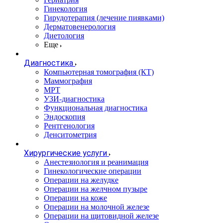
Гинекология
Гирудотерапия (лечение пиявками)
Дерматовенерология
Диетология
Еще
Диагностика
Компьютерная томография (КТ)
Маммография
МРТ
УЗИ-диагностика
Функциональная диагностика
Эндоскопия
Рентгенология
Денситометрия
Хирургические услуги
Анестезиология и реанимация
Гинекологические операции
Операции на желудке
Операции на желчном пузыре
Операции на коже
Операции на молочной железе
Операции на щитовидной железе