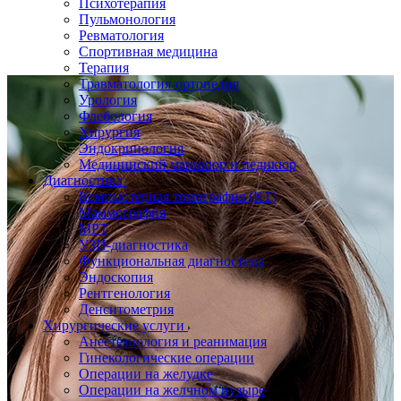
Психотерапия
Пульмонология
Ревматология
Спортивная медицина
Терапия
Травматология-ортопедия
Урология
Флебология
Хирургия
Эндокринология
Медицинский маникюр и педикюр
Диагностика
Компьютерная томография (КТ)
Маммография
МРТ
УЗИ-диагностика
Функциональная диагностика
Эндоскопия
Рентгенология
Денситометрия
Хирургические услуги
Анестезиология и реанимация
Гинекологические операции
Операции на желудке
Операции на желчном пузыре