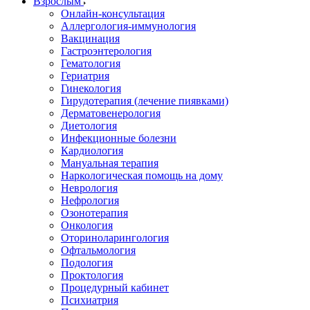
Взрослым
Онлайн-консультация
Аллергология-иммунология
Вакцинация
Гастроэнтерология
Гематология
Гериатрия
Гинекология
Гирудотерапия (лечение пиявками)
Дерматовенерология
Диетология
Инфекционные болезни
Кардиология
Мануальная терапия
Наркологическая помощь на дому
Неврология
Нефрология
Озонотерапия
Онкология
Оториноларингология
Офтальмология
Подология
Проктология
Процедурный кабинет
Психиатрия