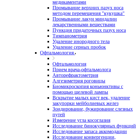
медикаментами
Промывание верхних пазух носа
методом перемещения "кукушка"
Промывание лакун миндалин
лекарственными веществами
Пункция придаточных пазух носа
Тимпанометрия
Удаление инородного тела
Удаление серных пробок
Офтальмология
Офтальмология
Прием врача-офтальмолога
Авторефрактометрия
Алгезиметрия роговицы
Биомикроскопия коньюнктивы с
помощью щелевой лампы
Вскрытие малых кист век, удаление
закупорки мейболиевых желез
Зондирование, бужирование слезных
путей
Измерение угла косоглазия
Исследование бинокулярных функций
Исследование запаса аккомодации
Исследование конвергенции,