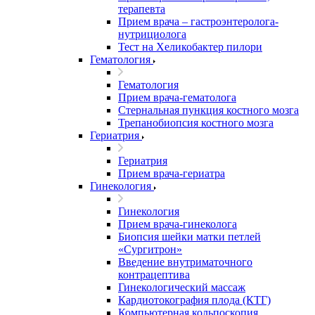
терапевта
Прием врача – гастроэнтеролога-
нутрициолога
Тест на Хеликобактер пилори
Гематология
Гематология
Прием врача-гематолога
Стернальная пункция костного мозга
Трепанобиопсия костного мозга
Гериатрия
Гериатрия
Прием врача-гериатра
Гинекология
Гинекология
Прием врача-гинеколога
Биопсия шейки матки петлей
«Сургитрон»
Введение внутриматочного
контрацептива
Гинекологический массаж
Кардиотокография плода (КТГ)
Компьютерная кольпоскопия