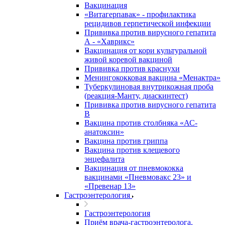
Вакцинация
«Витагерпавак» - профилактика
рецидивов герпетической инфекции
Прививка против вирусного гепатита
А - «Хаврикс»
Вакцинация от кори культуральной
живой коревой вакциной
Прививка против краснухи
Менингококковая вакцина «Менактра»
Туберкулиновая внутрикожная проба
(реакция-Манту, диаскинтест)
Прививка против вирусного гепатита
В
Вакцина против столбняка «АС-
анатоксин»
Вакцина против гриппа
Вакцина против клещевого
энцефалита
Вакцинация от пневмококка
вакцинами «Пневмовакс 23» и
«Превенар 13»
Гастроэнтерология
Гастроэнтерология
Приём врача-гастроэнтеролога,