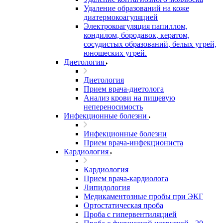
Удаление образований на коже
диатермокоагуляцией
Электрокоагуляция папиллом,
кондилом, бородавок, кератом,
сосудистых образований, белых угрей,
юношеских угрей.
Диетология
Диетология
Прием врача-диетолога
Анализ крови на пищевую
непереносимость
Инфекционные болезни
Инфекционные болезни
Прием врача-инфекциониста
Кардиология
Кардиология
Прием врача-кардиолога
Липидология
Медикаментозные пробы при ЭКГ
Ортостатическая проба
Проба с гипервентиляцией