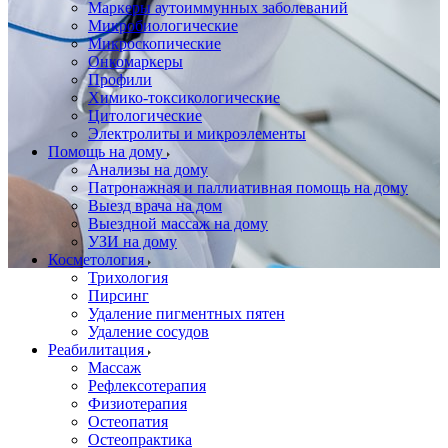
Маркеры аутоиммунных заболеваний
Микробиологические
Микроскопические
Онкомаркеры
Профили
Химико-токсикологические
Цитологические
Электролиты и микроэлементы
Помощь на дому
Анализы на дому
Патронажная и паллиативная помощь на дому
Выезд врача на дом
Выездной массаж на дому
УЗИ на дому
Косметология
Трихология
Пирсинг
Удаление пигментных пятен
Удаление сосудов
Реабилитация
Массаж
Рефлексотерапия
Физиотерапия
Остеопатия
Остеопрактика