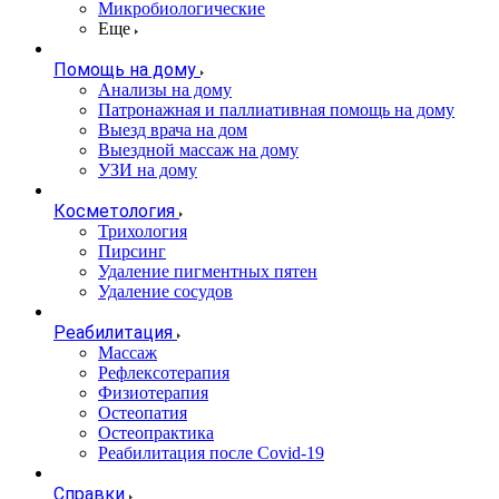
Микробиологические
Еще
Помощь на дому
Анализы на дому
Патронажная и паллиативная помощь на дому
Выезд врача на дом
Выездной массаж на дому
УЗИ на дому
Косметология
Трихология
Пирсинг
Удаление пигментных пятен
Удаление сосудов
Реабилитация
Массаж
Рефлексотерапия
Физиотерапия
Остеопатия
Остеопрактика
Реабилитация после Covid-19
Справки