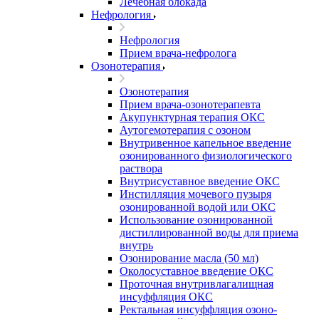
Лечебная блокада
Нефрология
Нефрология
Прием врача-нефролога
Озонотерапия
Озонотерапия
Прием врача-озонотерапевта
Акупунктурная терапия ОКС
Аутогемотерапия с озоном
Внутривенное капельное введение
озонированного физиологического
раствора
Внутрисуставное введение ОКС
Инстилляция мочевого пузыря
озонированной водой или ОКС
Использование озонированной
дистиллированной воды для приема
внутрь
Озонирование масла (50 мл)
Околосуставное введение ОКС
Проточная внутривлагалищная
инсуффляция ОКС
Ректальная инсуффляция озоно-