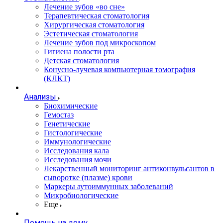
Лечение зубов «во сне»
Терапевтическая стоматология
Хирургическая стоматология
Эстетическая стоматология
Лечение зубов под микроскопом
Гигиена полости рта
Детская стоматология
Конусно-лучевая компьютерная томография
(КЛКТ)
Анализы
Биохимические
Гемостаз
Генетические
Гистологические
Иммунологические
Исследования кала
Исследования мочи
Лекарственный мониторинг антиконвульсантов в
сыворотке (плазме) крови
Маркеры аутоиммунных заболеваний
Микробиологические
Еще
Помощь на дому