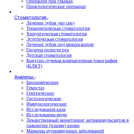
Операции при грыжах
Проктологические операции
Стоматология
Лечение зубов «во сне»
Терапевтическая стоматология
Хирургическая стоматология
Эстетическая стоматология
Лечение зубов под микроскопом
Гигиена полости рта
Детская стоматология
Конусно-лучевая компьютерная томография
(КЛКТ)
Анализы
Биохимические
Гемостаз
Генетические
Гистологические
Иммунологические
Исследования кала
Исследования мочи
Лекарственный мониторинг антиконвульсантов в
сыворотке (плазме) крови
Маркеры аутоиммунных заболеваний