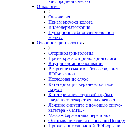
кислородной смесью
Онкология
Онкология
Прием врача-онколога
Видеодерматоскопия
Пункционная биопсия молочной
железы
Оториноларингология
Оториноларингология
Прием врача-оториноларинголога
Внутригортанное вливание
Вскрытие гематом, абсцессов, кист
ЛОР-органов
Исследование слуха
Катетеризация верхнечелюстной
пазухи
Катетеризация слуховой трубы с
введением лекарственных веществ
Лечение синусита с помощью синус-
катетера «ЯМИК»
Массаж барабанных перепонок
Отсасывание слизи из носа по Пройду
Прижигание слизистой ЛОР-органов