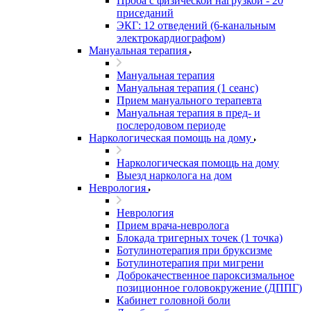
Проба с физической нагрузкой - 20
приседаний
ЭКГ: 12 отведений (6-канальным
электрокардиографом)
Мануальная терапия
Мануальная терапия
Мануальная терапия (1 сеанс)
Прием мануального терапевта
Мануальная терапия в пред- и
послеродовом периоде
Наркологическая помощь на дому
Наркологическая помощь на дому
Выезд нарколога на дом
Неврология
Неврология
Прием врача-невролога
Блокада тригерных точек (1 точка)
Ботулинотерапия при бруксизме
Ботулинотерапия при мигрени
Доброкачественное пароксизмальное
позиционное головокружение (ДППГ)
Кабинет головной боли