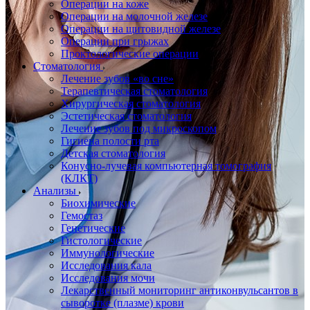
Операции на коже
Операции на молочной железе
Операции на щитовидной железе
Операции при грыжах
Проктологические операции
Стоматология
Лечение зубов «во сне»
Терапевтическая стоматология
Хирургическая стоматология
Эстетическая стоматология
Лечение зубов под микроскопом
Гигиена полости рта
Детская стоматология
Конусно-лучевая компьютерная томография
(КЛКТ)
Анализы
Биохимические
Гемостаз
Генетические
Гистологические
Иммунологические
Исследования кала
Исследования мочи
Лекарственный мониторинг антиконвульсантов в
сыворотке (плазме) крови