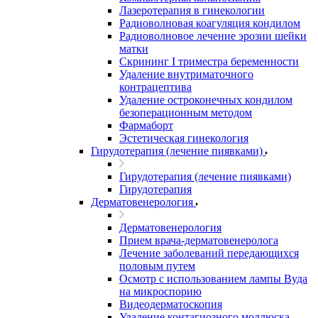
Лазеротерапия в гинекологии
Радиоволновая коагуляция кондилом
Радиоволновое лечение эрозии шейки
матки
Скрининг I триместра беременности
Удаление внутриматочного
контрацептива
Удаление остроконечных кондилом
безоперационным методом
Фармаборт
Эстетическая гинекология
Гирудотерапия (лечение пиявками)
Гирудотерапия (лечение пиявками)
Гирудотерапия
Дерматовенерология
Дерматовенерология
Прием врача-дерматовенеролога
Лечение заболеваний передающихся
половым путем
Осмотр с использованием лампы Вуда
на микроспорию
Видеодерматоскопия
Удаление контагиозного моллюска