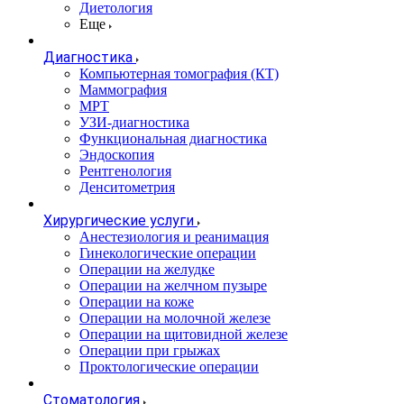
Диетология
Еще
Диагностика
Компьютерная томография (КТ)
Маммография
МРТ
УЗИ-диагностика
Функциональная диагностика
Эндоскопия
Рентгенология
Денситометрия
Хирургические услуги
Анестезиология и реанимация
Гинекологические операции
Операции на желудке
Операции на желчном пузыре
Операции на коже
Операции на молочной железе
Операции на щитовидной железе
Операции при грыжах
Проктологические операции
Стоматология