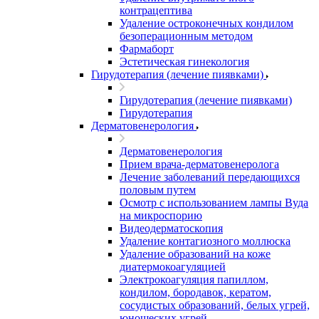
контрацептива
Удаление остроконечных кондилом
безоперационным методом
Фармаборт
Эстетическая гинекология
Гирудотерапия (лечение пиявками)
Гирудотерапия (лечение пиявками)
Гирудотерапия
Дерматовенерология
Дерматовенерология
Прием врача-дерматовенеролога
Лечение заболеваний передающихся
половым путем
Осмотр с использованием лампы Вуда
на микроспорию
Видеодерматоскопия
Удаление контагиозного моллюска
Удаление образований на коже
диатермокоагуляцией
Электрокоагуляция папиллом,
кондилом, бородавок, кератом,
сосудистых образований, белых угрей,
юношеских угрей.