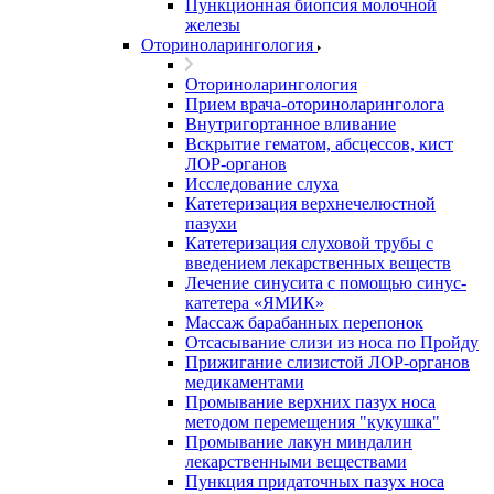
Пункционная биопсия молочной
железы
Оториноларингология
Оториноларингология
Прием врача-оториноларинголога
Внутригортанное вливание
Вскрытие гематом, абсцессов, кист
ЛОР-органов
Исследование слуха
Катетеризация верхнечелюстной
пазухи
Катетеризация слуховой трубы с
введением лекарственных веществ
Лечение синусита с помощью синус-
катетера «ЯМИК»
Массаж барабанных перепонок
Отсасывание слизи из носа по Пройду
Прижигание слизистой ЛОР-органов
медикаментами
Промывание верхних пазух носа
методом перемещения "кукушка"
Промывание лакун миндалин
лекарственными веществами
Пункция придаточных пазух носа