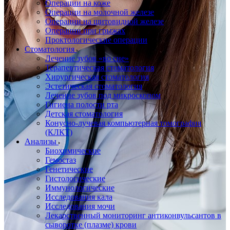
Операции на коже
Операции на молочной железе
Операции на щитовидной железе
Операции при грыжах
Проктологические операции
Стоматология
Лечение зубов «во сне»
Терапевтическая стоматология
Хирургическая стоматология
Эстетическая стоматология
Лечение зубов под микроскопом
Гигиена полости рта
Детская стоматология
Конусно-лучевая компьютерная томография
(КЛКТ)
Анализы
Биохимические
Гемостаз
Генетические
Гистологические
Иммунологические
Исследования кала
Исследования мочи
Лекарственный мониторинг антиконвульсантов в
сыворотке (плазме) крови