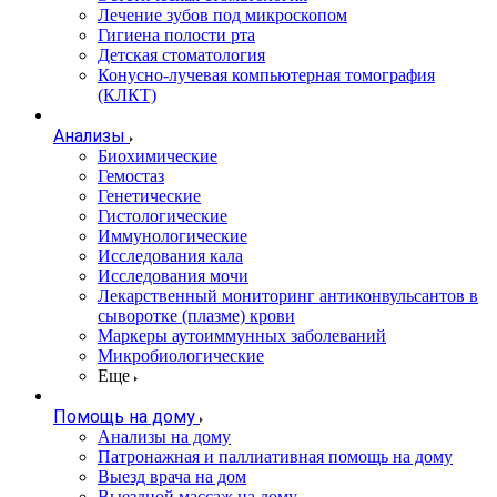
Лечение зубов под микроскопом
Гигиена полости рта
Детская стоматология
Конусно-лучевая компьютерная томография
(КЛКТ)
Анализы
Биохимические
Гемостаз
Генетические
Гистологические
Иммунологические
Исследования кала
Исследования мочи
Лекарственный мониторинг антиконвульсантов в
сыворотке (плазме) крови
Маркеры аутоиммунных заболеваний
Микробиологические
Еще
Помощь на дому
Анализы на дому
Патронажная и паллиативная помощь на дому
Выезд врача на дом
Выездной массаж на дому