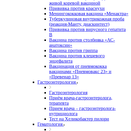
живой коревой вакциной
Прививка против краснухи
Менингококковая вакцина «Менактра»
Туберкулиновая внутрикожная проба
(реакция-Манту, диаскинтест)
Прививка против вирусного гепатита
В
Вакцина против столбняка «АС-
анатоксин»
Вакцина против гриппа
Вакцина против клещевого
энцефалита
Вакцинация от пневмококка
вакцинами «Пневмовакс 23» и
«Превенар 13»
Гастроэнтерология
Гастроэнтерология
Приём врача-гастроэнтеролога,
терапевта
Прием врача – гастроэнтеролога-
нутрициолога
Тест на Хеликобактер пилори
Гематология