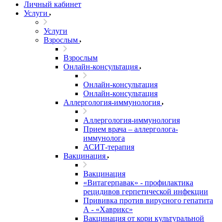
Личный кабинет
Услуги
Услуги
Взрослым
Взрослым
Онлайн-консультация
Онлайн-консультация
Онлайн-консультация
Аллергология-иммунология
Аллергология-иммунология
Прием врача – аллерголога-
иммунолога
АСИТ-терапия
Вакцинация
Вакцинация
«Витагерпавак» - профилактика
рецидивов герпетической инфекции
Прививка против вирусного гепатита
А - «Хаврикс»
Вакцинация от кори культуральной