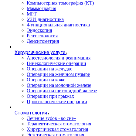
Компьютерная томография (КТ)
Маммография
МРТ
УЗИ-диагностика
Функциональная диагностика
Эндоскопия
Рентгенология
Денситометрия
Хирургические услуги
Анестезиология и реанимация
Гинекологические операции
Операции на желудке
Операции на желчном пузыре
Операции на коже
Операции на молочной железе
Операции на щитовидной железе
Операции при грыжах
Проктологические операции
Стоматология
Лечение зубов «во сне»
Терапевтическая стоматология
Хирургическая стоматология
Эстетическая стоматология