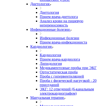
Диетология
Диетология
Прием врача-диетолога
Анализ крови на пищевую
непереносимость
Инфекционные болезни
Инфекционные болезни
Прием врача-инфекциониста
Кардиология
Кардиология
Прием врача-кардиолога
Липидология
Медикаментозные пробы при ЭКГ
Ортостатическая проба
Проба с гипервентиляцией
Проба с физической нагрузкой - 20
приседаний
ЭКГ: 12 отведений (6-канальным
электрокардиографом)
Мануальная терапия