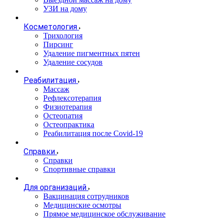
УЗИ на дому
Косметология
Трихология
Пирсинг
Удаление пигментных пятен
Удаление сосудов
Реабилитация
Массаж
Рефлексотерапия
Физиотерапия
Остеопатия
Остеопрактика
Реабилитация после Covid-19
Справки
Справки
Спортивные справки
Для организаций
Вакцинация сотрудников
Медицинские осмотры
Прямое медицинское обслуживание