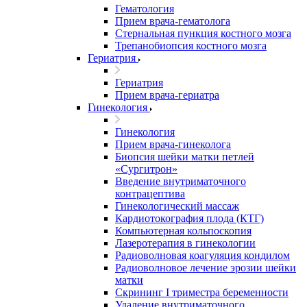
Гематология
Прием врача-гематолога
Стернальная пункция костного мозга
Трепанобиопсия костного мозга
Гериатрия
Гериатрия
Прием врача-гериатра
Гинекология
Гинекология
Прием врача-гинеколога
Биопсия шейки матки петлей
«Сургитрон»
Введение внутриматочного
контрацептива
Гинекологический массаж
Кардиотокография плода (КТГ)
Компьютерная кольпоскопия
Лазеротерапия в гинекологии
Радиоволновая коагуляция кондилом
Радиоволновое лечение эрозии шейки
матки
Скрининг I триместра беременности
Удаление внутриматочного