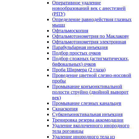
Оперативное удаление
новообразований век с анестезией
(РПУ)
Определение равнодействия глазных
мышц
Офтальмоскопия
Офтальмотонометрия по Маклакову
Офтальмотонометрия электронная
Парабульбарная инъекция
Подбор простых очков
Подбор сложных (астигматических,
бифокальных) очков
Проба Ширмера (2 глаза)
Проведение цветной слезно-носовой
пробы
Промывание конъюнктивальной
полости струйно (двойной выворот
век)
Промывание слезных канальцев
Скиаскопия
Субконъюнктивальная инъекция
Тренировка резерва аккомодации
Удаление вколоченного инородного
тела роговицы
Удаление инородного тела из