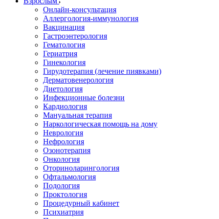
Взрослым
Онлайн-консультация
Аллергология-иммунология
Вакцинация
Гастроэнтерология
Гематология
Гериатрия
Гинекология
Гирудотерапия (лечение пиявками)
Дерматовенерология
Диетология
Инфекционные болезни
Кардиология
Мануальная терапия
Наркологическая помощь на дому
Неврология
Нефрология
Озонотерапия
Онкология
Оториноларингология
Офтальмология
Подология
Проктология
Процедурный кабинет
Психиатрия