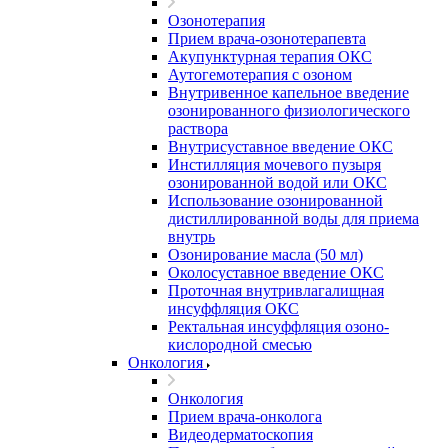
Озонотерапия
Прием врача-озонотерапевта
Акупунктурная терапия ОКС
Аутогемотерапия с озоном
Внутривенное капельное введение
озонированного физиологического
раствора
Внутрисуставное введение ОКС
Инстилляция мочевого пузыря
озонированной водой или ОКС
Использование озонированной
дистиллированной воды для приема
внутрь
Озонирование масла (50 мл)
Околосуставное введение ОКС
Проточная внутривлагалищная
инсуффляция ОКС
Ректальная инсуффляция озоно-
кислородной смесью
Онкология
Онкология
Прием врача-онколога
Видеодерматоскопия