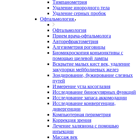
Тимпанометрия
Удаление инородного тела
Удаление серных пробок
Офтальмология
Офтальмология
Прием врача-офтальмолога
Авторефрактометрия
Алгезиметрия роговицы
Биомикроскопия коньюнктивы с
помощью щелевой лампы
Вскрытие малых кист век, удаление
закупорки мейболиевых желез
Зондирование, бужирование слезных
путей
Измерение угла косоглазия
Исследование бинокулярных функций
Исследование запаса аккомодации
Исследование конвергенции,
дивергенции
Компьютерная периметрия
Коррекция зрения
Лечение халязиона с помощью
инъекции
Массаж век