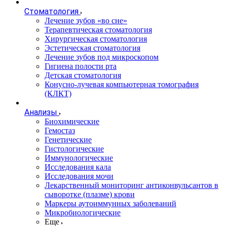
Стоматология
Лечение зубов «во сне»
Терапевтическая стоматология
Хирургическая стоматология
Эстетическая стоматология
Лечение зубов под микроскопом
Гигиена полости рта
Детская стоматология
Конусно-лучевая компьютерная томография
(КЛКТ)
Анализы
Биохимические
Гемостаз
Генетические
Гистологические
Иммунологические
Исследования кала
Исследования мочи
Лекарственный мониторинг антиконвульсантов в
сыворотке (плазме) крови
Маркеры аутоиммунных заболеваний
Микробиологические
Еще