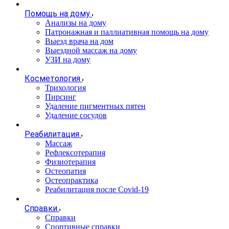
Помощь на дому
Анализы на дому
Патронажная и паллиативная помощь на дому
Выезд врача на дом
Выездной массаж на дому
УЗИ на дому
Косметология
Трихология
Пирсинг
Удаление пигментных пятен
Удаление сосудов
Реабилитация
Массаж
Рефлексотерапия
Физиотерапия
Остеопатия
Остеопрактика
Реабилитация после Covid-19
Справки
Справки
Спортивные справки