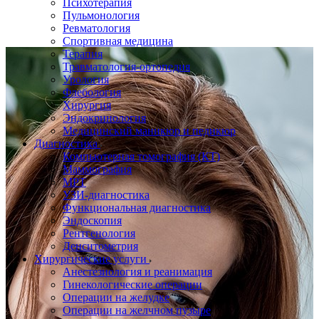
Психотерапия
Пульмонология
Ревматология
Спортивная медицина
Терапия
Травматология-ортопедия
Урология
Флебология
Хирургия
Эндокринология
Медицинский маникюр и педикюр
Диагностика
Компьютерная томография (КТ)
Маммография
МРТ
УЗИ-диагностика
Функциональная диагностика
Эндоскопия
Рентгенология
Денситометрия
Хирургические услуги
Анестезиология и реанимация
Гинекологические операции
Операции на желудке
Операции на желчном пузыре