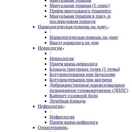
Мануальная терапия
Мануальная терапия (1 сеанс)
Прием мануального терапевта
Мануальная терапия в пред- и
послеродовом периоде
Наркологическая помощь на дому
Наркологическая помощь на дому
Выезд нарколога на дом
Неврология
Неврология
Прием врача-невролога
Блокада тригерных точек (1 точка)
Ботулинотерапия при бруксизме
Ботулинотерапия при мигрени
Доброкачественное пароксизмальное
позиционное головокружение (ДППГ)
Кабинет головной боли
Лечебная блокада
Нефрология
Нефрология
Прием врача-нефролога
Озонотерапия