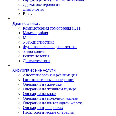
Дерматовенерология
Диетология
Еще
Диагностика
Компьютерная томография (КТ)
Маммография
МРТ
УЗИ-диагностика
Функциональная диагностика
Эндоскопия
Рентгенология
Денситометрия
Хирургические услуги
Анестезиология и реанимация
Гинекологические операции
Операции на желудке
Операции на желчном пузыре
Операции на коже
Операции на молочной железе
Операции на щитовидной железе
Операции при грыжах
Проктологические операции