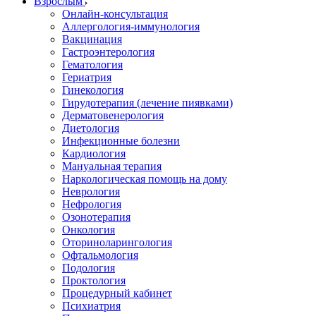
Взрослым
Онлайн-консультация
Аллергология-иммунология
Вакцинация
Гастроэнтерология
Гематология
Гериатрия
Гинекология
Гирудотерапия (лечение пиявками)
Дерматовенерология
Диетология
Инфекционные болезни
Кардиология
Мануальная терапия
Наркологическая помощь на дому
Неврология
Нефрология
Озонотерапия
Онкология
Оториноларингология
Офтальмология
Подология
Проктология
Процедурный кабинет
Психиатрия