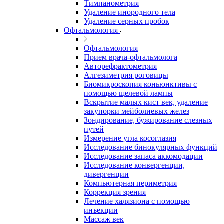
Тимпанометрия
Удаление инородного тела
Удаление серных пробок
Офтальмология
Офтальмология
Прием врача-офтальмолога
Авторефрактометрия
Алгезиметрия роговицы
Биомикроскопия коньюнктивы с
помощью щелевой лампы
Вскрытие малых кист век, удаление
закупорки мейболиевых желез
Зондирование, бужирование слезных
путей
Измерение угла косоглазия
Исследование бинокулярных функций
Исследование запаса аккомодации
Исследование конвергенции,
дивергенции
Компьютерная периметрия
Коррекция зрения
Лечение халязиона с помощью
инъекции
Массаж век