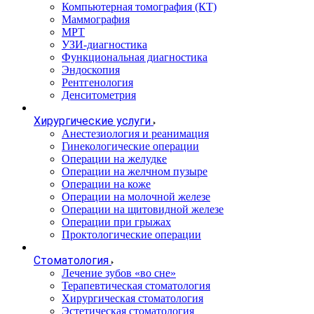
Компьютерная томография (КТ)
Маммография
МРТ
УЗИ-диагностика
Функциональная диагностика
Эндоскопия
Рентгенология
Денситометрия
Хирургические услуги
Анестезиология и реанимация
Гинекологические операции
Операции на желудке
Операции на желчном пузыре
Операции на коже
Операции на молочной железе
Операции на щитовидной железе
Операции при грыжах
Проктологические операции
Стоматология
Лечение зубов «во сне»
Терапевтическая стоматология
Хирургическая стоматология
Эстетическая стоматология