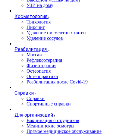
УЗИ на дому
Косметология
Трихология
Пирсинг
Удаление пигментных пятен
Удаление сосудов
Реабилитация
Массаж
Рефлексотерапия
Физиотерапия
Остеопатия
Остеопрактика
Реабилитация после Covid-19
Справки
Справки
Спортивные справки
Для организаций
Вакцинация сотрудников
Медицинские осмотры
Прямое медицинское обслуживание