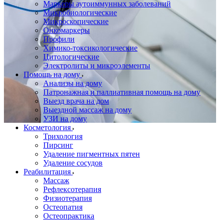
Маркеры аутоиммунных заболеваний
Микробиологические
Микроскопические
Онкомаркеры
Профили
Химико-токсикологические
Цитологические
Электролиты и микроэлементы
Помощь на дому
Анализы на дому
Патронажная и паллиативная помощь на дому
Выезд врача на дом
Выездной массаж на дому
УЗИ на дому
Косметология
Трихология
Пирсинг
Удаление пигментных пятен
Удаление сосудов
Реабилитация
Массаж
Рефлексотерапия
Физиотерапия
Остеопатия
Остеопрактика