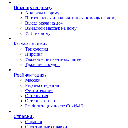
Помощь на дому
Анализы на дому
Патронажная и паллиативная помощь на дому
Выезд врача на дом
Выездной массаж на дому
УЗИ на дому
Косметология
Трихология
Пирсинг
Удаление пигментных пятен
Удаление сосудов
Реабилитация
Массаж
Рефлексотерапия
Физиотерапия
Остеопатия
Остеопрактика
Реабилитация после Covid-19
Справки
Справки
Спортивные справки