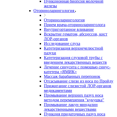
Пункционная биопсия молочной
железы
Оториноларингология
Оториноларингология
Прием врача-оториноларинголога
Внутригортанное вливание
Вскрытие гематом, абсцессов, кист
ЛОР-органов
Исследование слуха
Катетеризация верхнечелюстной
пазухи
Катетеризация слуховой трубы с
введением лекарственных веществ
Лечение синусита с помощью синус-
катетера «ЯМИК»
Массаж барабанных перепонок
Отсасывание слизи из носа по Пройду
Прижигание слизистой ЛОР-органов
медикаментами
Промывание верхних пазух носа
методом перемещения "кукушка"
Промывание лакун миндалин
лекарственными веществами
Пункция придаточных пазух носа