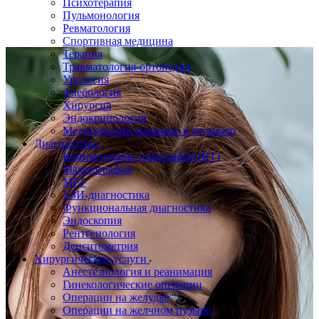
Психотерапия
Пульмонология
Ревматология
Спортивная медицина
Терапия
Травматология-ортопедия
Урология
Флебология
Хирургия
Эндокринология
Медицинский маникюр и педикюр
Диагностика
Компьютерная томография (КТ)
Маммография
МРТ
УЗИ-диагностика
Функциональная диагностика
Эндоскопия
Рентгенология
Денситометрия
Хирургические услуги
Анестезиология и реанимация
Гинекологические операции
Операции на желудке
Операции на желчном пузыре