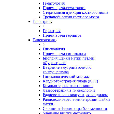
Гематология
Прием врача-гематолога
Стернальная пункция костного мозга
Трепанобиопсия костного мозга
Гериатрия
Гериатрия
Прием врача-гериатра
Гинекология
Гинекология
Прием врача-гинеколога
Биопсия шейки матки петлей
«Сургитрон»
Введение внутриматочного
контрацептива
Гинекологический массаж
Кардиотокография плода (КТГ)
Компьютерная кольпоскопия
Лазеротерапия в гинекологии
Радиоволновая коагуляция кондилом
Радиоволновое лечение эрозии шейки
матки
Скрининг I триместра беременности
Удаление внутриматочного