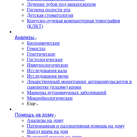
Лечение зубов под микроскопом
Гигиена полости рта
Детская стоматология
Конусно-лучевая компьютерная томография
(КЛКТ)
Анализы
Биохимические
Гемостаз
Генетические
Гистологические
Иммунологические
Исследования кала
Исследования мочи
Лекарственный мониторинг антиконвульсантов в
сыворотке (плазме) крови
Маркеры аутоиммунных заболеваний
Микробиологические
Еще
Помощь на дому
Анализы на дому
Патронажная и паллиативная помощь на дому
Выезд врача на дом
Выездной массаж на дому