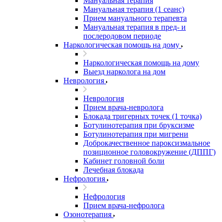
Мануальная терапия
Мануальная терапия (1 сеанс)
Прием мануального терапевта
Мануальная терапия в пред- и
послеродовом периоде
Наркологическая помощь на дому
Наркологическая помощь на дому
Выезд нарколога на дом
Неврология
Неврология
Прием врача-невролога
Блокада тригерных точек (1 точка)
Ботулинотерапия при бруксизме
Ботулинотерапия при мигрени
Доброкачественное пароксизмальное
позиционное головокружение (ДППГ)
Кабинет головной боли
Лечебная блокада
Нефрология
Нефрология
Прием врача-нефролога
Озонотерапия