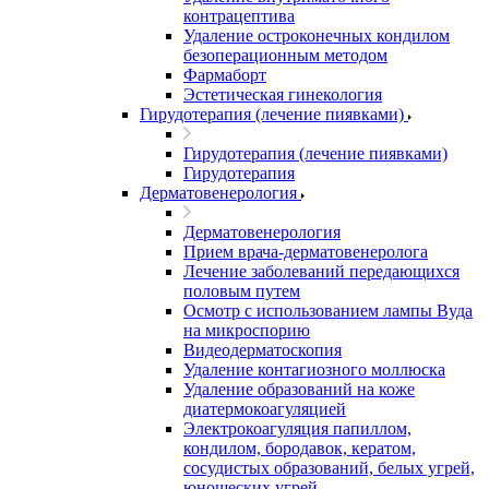
контрацептива
Удаление остроконечных кондилом
безоперационным методом
Фармаборт
Эстетическая гинекология
Гирудотерапия (лечение пиявками)
Гирудотерапия (лечение пиявками)
Гирудотерапия
Дерматовенерология
Дерматовенерология
Прием врача-дерматовенеролога
Лечение заболеваний передающихся
половым путем
Осмотр с использованием лампы Вуда
на микроспорию
Видеодерматоскопия
Удаление контагиозного моллюска
Удаление образований на коже
диатермокоагуляцией
Электрокоагуляция папиллом,
кондилом, бородавок, кератом,
сосудистых образований, белых угрей,
юношеских угрей.