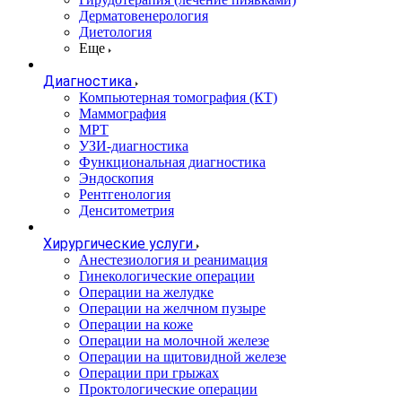
Дерматовенерология
Диетология
Еще
Диагностика
Компьютерная томография (КТ)
Маммография
МРТ
УЗИ-диагностика
Функциональная диагностика
Эндоскопия
Рентгенология
Денситометрия
Хирургические услуги
Анестезиология и реанимация
Гинекологические операции
Операции на желудке
Операции на желчном пузыре
Операции на коже
Операции на молочной железе
Операции на щитовидной железе
Операции при грыжах
Проктологические операции