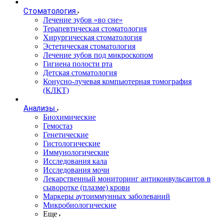
Стоматология
Лечение зубов «во сне»
Терапевтическая стоматология
Хирургическая стоматология
Эстетическая стоматология
Лечение зубов под микроскопом
Гигиена полости рта
Детская стоматология
Конусно-лучевая компьютерная томография
(КЛКТ)
Анализы
Биохимические
Гемостаз
Генетические
Гистологические
Иммунологические
Исследования кала
Исследования мочи
Лекарственный мониторинг антиконвульсантов в
сыворотке (плазме) крови
Маркеры аутоиммунных заболеваний
Микробиологические
Еще