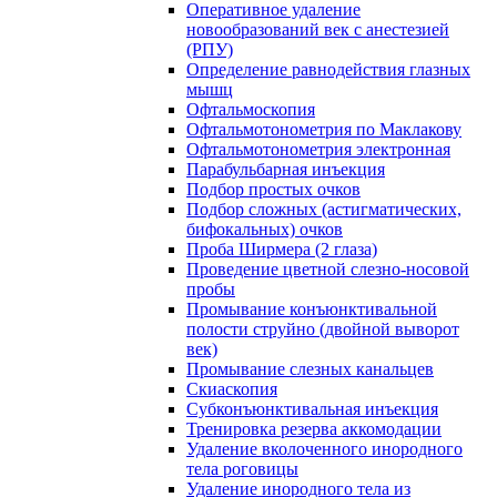
Оперативное удаление
новообразований век с анестезией
(РПУ)
Определение равнодействия глазных
мышц
Офтальмоскопия
Офтальмотонометрия по Маклакову
Офтальмотонометрия электронная
Парабульбарная инъекция
Подбор простых очков
Подбор сложных (астигматических,
бифокальных) очков
Проба Ширмера (2 глаза)
Проведение цветной слезно-носовой
пробы
Промывание конъюнктивальной
полости струйно (двойной выворот
век)
Промывание слезных канальцев
Скиаскопия
Субконъюнктивальная инъекция
Тренировка резерва аккомодации
Удаление вколоченного инородного
тела роговицы
Удаление инородного тела из