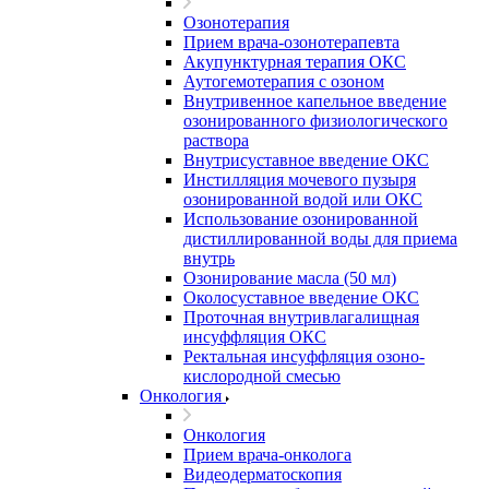
Озонотерапия
Прием врача-озонотерапевта
Акупунктурная терапия ОКС
Аутогемотерапия с озоном
Внутривенное капельное введение
озонированного физиологического
раствора
Внутрисуставное введение ОКС
Инстилляция мочевого пузыря
озонированной водой или ОКС
Использование озонированной
дистиллированной воды для приема
внутрь
Озонирование масла (50 мл)
Околосуставное введение ОКС
Проточная внутривлагалищная
инсуффляция ОКС
Ректальная инсуффляция озоно-
кислородной смесью
Онкология
Онкология
Прием врача-онколога
Видеодерматоскопия