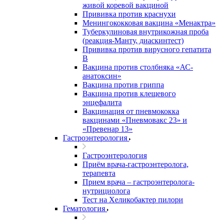
живой коревой вакциной
Прививка против краснухи
Менингококковая вакцина «Менактра»
Туберкулиновая внутрикожная проба
(реакция-Манту, диаскинтест)
Прививка против вирусного гепатита
В
Вакцина против столбняка «АС-
анатоксин»
Вакцина против гриппа
Вакцина против клещевого
энцефалита
Вакцинация от пневмококка
вакцинами «Пневмовакс 23» и
«Превенар 13»
Гастроэнтерология
Гастроэнтерология
Приём врача-гастроэнтеролога,
терапевта
Прием врача – гастроэнтеролога-
нутрициолога
Тест на Хеликобактер пилори
Гематология