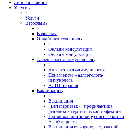
Личный кабинет
Услуги
Услуги
Взрослым
Взрослым
Онлайн-консультация
Онлайн-консультация
Онлайн-консультация
Аллергология-иммунология
Аллергология-иммунология
Прием врача – аллерголога-
иммунолога
АСИТ-терапия
Вакцинация
Вакцинация
«Витагерпавак» - профилактика
рецидивов герпетической инфекции
Прививка против вирусного гепатита
А - «Хаврикс»
Вакцинация от кори культуральной