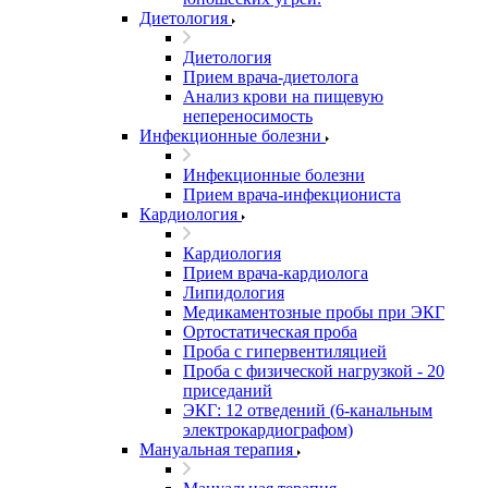
Диетология
Диетология
Прием врача-диетолога
Анализ крови на пищевую
непереносимость
Инфекционные болезни
Инфекционные болезни
Прием врача-инфекциониста
Кардиология
Кардиология
Прием врача-кардиолога
Липидология
Медикаментозные пробы при ЭКГ
Ортостатическая проба
Проба с гипервентиляцией
Проба с физической нагрузкой - 20
приседаний
ЭКГ: 12 отведений (6-канальным
электрокардиографом)
Мануальная терапия