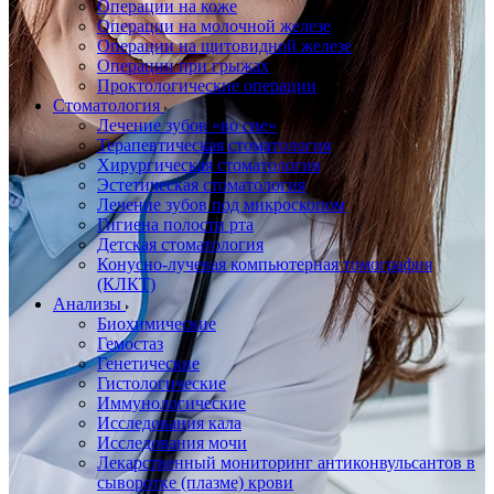
Операции на коже
Операции на молочной железе
Операции на щитовидной железе
Операции при грыжах
Проктологические операции
Стоматология
Лечение зубов «во сне»
Терапевтическая стоматология
Хирургическая стоматология
Эстетическая стоматология
Лечение зубов под микроскопом
Гигиена полости рта
Детская стоматология
Конусно-лучевая компьютерная томография
(КЛКТ)
Анализы
Биохимические
Гемостаз
Генетические
Гистологические
Иммунологические
Исследования кала
Исследования мочи
Лекарственный мониторинг антиконвульсантов в
сыворотке (плазме) крови