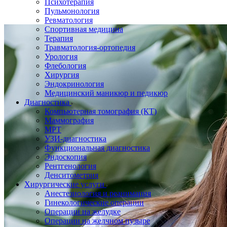
Психотерапия
Пульмонология
Ревматология
Спортивная медицина
Терапия
Травматология-ортопедия
Урология
Флебология
Хирургия
Эндокринология
Медицинский маникюр и педикюр
Диагностика
Компьютерная томография (КТ)
Маммография
МРТ
УЗИ-диагностика
Функциональная диагностика
Эндоскопия
Рентгенология
Денситометрия
Хирургические услуги
Анестезиология и реанимация
Гинекологические операции
Операции на желудке
Операции на желчном пузыре