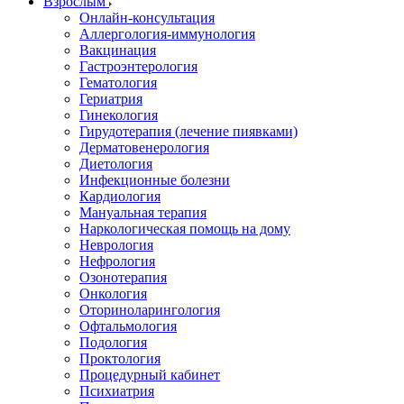
Взрослым
Онлайн-консультация
Аллергология-иммунология
Вакцинация
Гастроэнтерология
Гематология
Гериатрия
Гинекология
Гирудотерапия (лечение пиявками)
Дерматовенерология
Диетология
Инфекционные болезни
Кардиология
Мануальная терапия
Наркологическая помощь на дому
Неврология
Нефрология
Озонотерапия
Онкология
Оториноларингология
Офтальмология
Подология
Проктология
Процедурный кабинет
Психиатрия