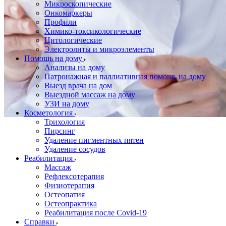
Микроскопические
Онкомаркеры
Профили
Химико-токсикологические
Цитологические
Электролиты и микроэлементы
Помощь на дому
Анализы на дому
Патронажная и паллиативная помощь на дому
Выезд врача на дом
Выездной массаж на дому
УЗИ на дому
Косметология
Трихология
Пирсинг
Удаление пигментных пятен
Удаление сосудов
Реабилитация
Массаж
Рефлексотерапия
Физиотерапия
Остеопатия
Остеопрактика
Реабилитация после Covid-19
Справки