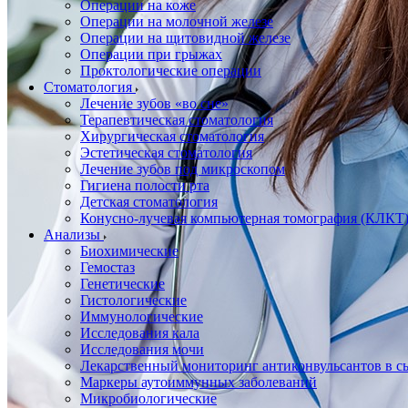
Операции на коже
Операции на молочной железе
Операции на щитовидной железе
Операции при грыжах
Проктологические операции
Стоматология
Лечение зубов «во сне»
Терапевтическая стоматология
Хирургическая стоматология
Эстетическая стоматология
Лечение зубов под микроскопом
Гигиена полости рта
Детская стоматология
Конусно-лучевая компьютерная томография (КЛКТ
Анализы
Биохимические
Гемостаз
Генетические
Гистологические
Иммунологические
Исследования кала
Исследования мочи
Лекарственный мониторинг антиконвульсантов в сы
Маркеры аутоиммунных заболеваний
Микробиологические