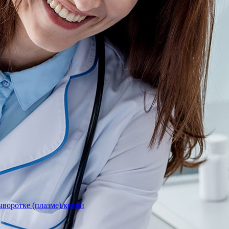
)
воротке (плазме) крови