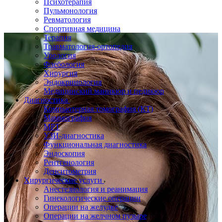
Психотерапия
Пульмонология
Ревматология
Спортивная медицина
Терапия
Травматология-ортопедия
Урология
Флебология
Хирургия
Эндокринология
Медицинский маникюр и педикюр
Диагностика
Компьютерная томография (КТ)
Маммография
МРТ
УЗИ-диагностика
Функциональная диагностика
Эндоскопия
Рентгенология
Денситометрия
Хирургические услуги
Анестезиология и реанимация
Гинекологические операции
Операции на желудке
Операции на желчном пузыре