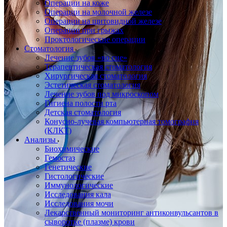
Операции на коже
Операции на молочной железе
Операции на щитовидной железе
Операции при грыжах
Проктологические операции
Стоматология
Лечение зубов «во сне»
Терапевтическая стоматология
Хирургическая стоматология
Эстетическая стоматология
Лечение зубов под микроскопом
Гигиена полости рта
Детская стоматология
Конусно-лучевая компьютерная томография
(КЛКТ)
Анализы
Биохимические
Гемостаз
Генетические
Гистологические
Иммунологические
Исследования кала
Исследования мочи
Лекарственный мониторинг антиконвульсантов в
сыворотке (плазме) крови