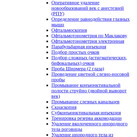
Оперативное удаление
новообразований век с анестезией
(РПУ)
Определение равнодействия глазных
мышц
Офтальмоскопия
Офтальмотонометрия по Маклакову
Офтальмотонометрия электронная
Парабульбарная инъекция
Подбор простых очков
Подбор сложных (астигматических,
бифокальных) очков
Проба Ширмера (2 глаза)
Проведение цветной слезно-носовой
пробы
Промывание конъюнктивальной
полости струйно (двойной выворот
век)
Промывание слезных канальцев
Скиаскопия
Субконъюнктивальная инъекция
Тренировка резерва аккомодации
Удаление вколоченного инородного
тела роговицы
Удаление инородного тела из