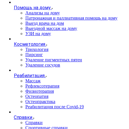
Помощь на дому
Анализы на дому
Патронажная и паллиативная помощь на дому
Выезд врача на дом
Выездной массаж на дому
УЗИ на дому
Косметология
Трихология
Пирсинг
Удаление пигментных пятен
Удаление сосудов
Реабилитация
Массаж
Рефлексотерапия
Физиотерапия
Остеопатия
Остеопрактика
Реабилитация после Covid-19
Справки
Справки
Спортивные справки