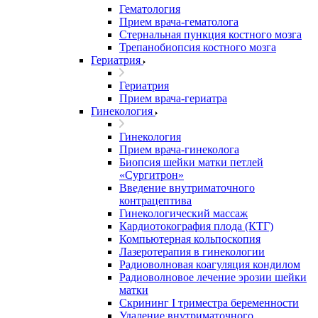
Гематология
Прием врача-гематолога
Стернальная пункция костного мозга
Трепанобиопсия костного мозга
Гериатрия
Гериатрия
Прием врача-гериатра
Гинекология
Гинекология
Прием врача-гинеколога
Биопсия шейки матки петлей
«Сургитрон»
Введение внутриматочного
контрацептива
Гинекологический массаж
Кардиотокография плода (КТГ)
Компьютерная кольпоскопия
Лазеротерапия в гинекологии
Радиоволновая коагуляция кондилом
Радиоволновое лечение эрозии шейки
матки
Скрининг I триместра беременности
Удаление внутриматочного