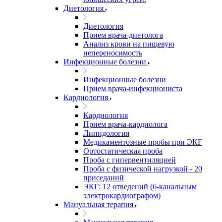
Диетология
Диетология
Прием врача-диетолога
Анализ крови на пищевую
непереносимость
Инфекционные болезни
Инфекционные болезни
Прием врача-инфекциониста
Кардиология
Кардиология
Прием врача-кардиолога
Липидология
Медикаментозные пробы при ЭКГ
Ортостатическая проба
Проба с гипервентиляцией
Проба с физической нагрузкой - 20
приседаний
ЭКГ: 12 отведений (6-канальным
электрокардиографом)
Мануальная терапия