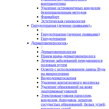
контрацептива
Удаление остроконечных кондилом
безоперационным методом
Фармаборт
Эстетическая гинекология
Гирудотерапия (лечение пиявками)
Гирудотерапия (лечение пиявками)
Гирудотерапия
Дерматовенерология
Дерматовенерология
Прием врача-дерматовенеролога
Лечение заболеваний передающихся
половым путем
Осмотр с использованием лампы Вуда
на микроспорию
Видеодерматоскопия
Удаление контагиозного моллюска
Удаление образований на коже
диатермокоагуляцией
Электрокоагуляция папиллом,
кондилом, бородавок, кератом,
сосудистых образований, белых угрей,
юношеских угрей.