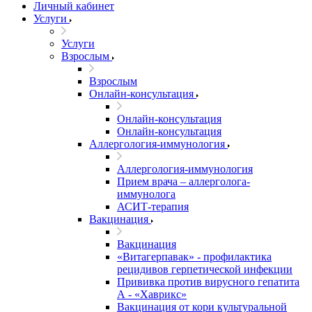
Личный кабинет
Услуги
Услуги
Взрослым
Взрослым
Онлайн-консультация
Онлайн-консультация
Онлайн-консультация
Аллергология-иммунология
Аллергология-иммунология
Прием врача – аллерголога-
иммунолога
АСИТ-терапия
Вакцинация
Вакцинация
«Витагерпавак» - профилактика
рецидивов герпетической инфекции
Прививка против вирусного гепатита
А - «Хаврикс»
Вакцинация от кори культуральной