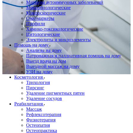
Маркеры аутоиммунных заболеваний
Микробиологические
Микроскопические
Онкомаркеры
Профили
Химико-токсикологические
Цитологические
Электролиты и микроэлементы
Помощь на дому
Анализы на дому
Патронажная и паллиативная помощь на дому
Выезд врача на дом
Выездной массаж на дому
УЗИ на дому
Косметология
Трихология
Пирсинг
Удаление пигментных пятен
Удаление сосудов
Реабилитация
Массаж
Рефлексотерапия
Физиотерапия
Остеопатия
Остеопрактика