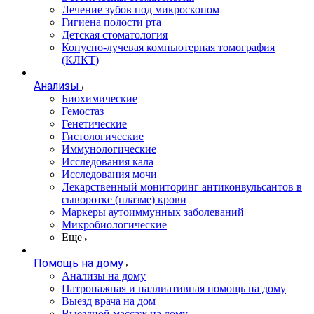
Лечение зубов под микроскопом
Гигиена полости рта
Детская стоматология
Конусно-лучевая компьютерная томография
(КЛКТ)
Анализы
Биохимические
Гемостаз
Генетические
Гистологические
Иммунологические
Исследования кала
Исследования мочи
Лекарственный мониторинг антиконвульсантов в
сыворотке (плазме) крови
Маркеры аутоиммунных заболеваний
Микробиологические
Еще
Помощь на дому
Анализы на дому
Патронажная и паллиативная помощь на дому
Выезд врача на дом
Выездной массаж на дому