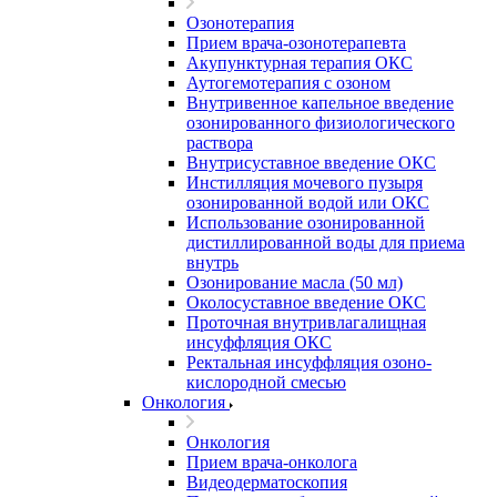
Озонотерапия
Прием врача-озонотерапевта
Акупунктурная терапия ОКС
Аутогемотерапия с озоном
Внутривенное капельное введение
озонированного физиологического
раствора
Внутрисуставное введение ОКС
Инстилляция мочевого пузыря
озонированной водой или ОКС
Использование озонированной
дистиллированной воды для приема
внутрь
Озонирование масла (50 мл)
Околосуставное введение ОКС
Проточная внутривлагалищная
инсуффляция ОКС
Ректальная инсуффляция озоно-
кислородной смесью
Онкология
Онкология
Прием врача-онколога
Видеодерматоскопия