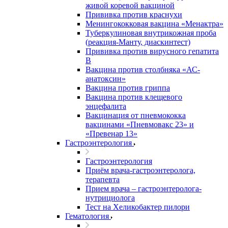
живой коревой вакциной
Прививка против краснухи
Менингококковая вакцина «Менактра»
Туберкулиновая внутрикожная проба
(реакция-Манту, диаскинтест)
Прививка против вирусного гепатита
В
Вакцина против столбняка «АС-
анатоксин»
Вакцина против гриппа
Вакцина против клещевого
энцефалита
Вакцинация от пневмококка
вакцинами «Пневмовакс 23» и
«Превенар 13»
Гастроэнтерология
Гастроэнтерология
Приём врача-гастроэнтеролога,
терапевта
Прием врача – гастроэнтеролога-
нутрициолога
Тест на Хеликобактер пилори
Гематология