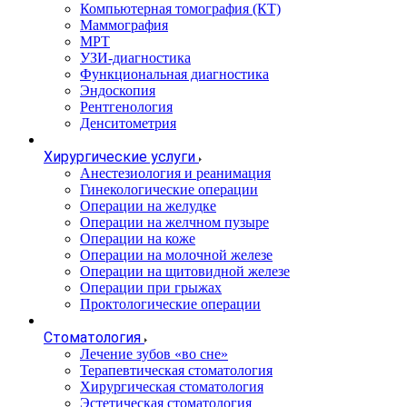
Компьютерная томография (КТ)
Маммография
МРТ
УЗИ-диагностика
Функциональная диагностика
Эндоскопия
Рентгенология
Денситометрия
Хирургические услуги
Анестезиология и реанимация
Гинекологические операции
Операции на желудке
Операции на желчном пузыре
Операции на коже
Операции на молочной железе
Операции на щитовидной железе
Операции при грыжах
Проктологические операции
Стоматология
Лечение зубов «во сне»
Терапевтическая стоматология
Хирургическая стоматология
Эстетическая стоматология