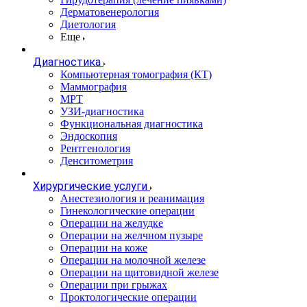
Дерматовенерология
Диетология
Еще
Диагностика
Компьютерная томография (КТ)
Маммография
МРТ
УЗИ-диагностика
Функциональная диагностика
Эндоскопия
Рентгенология
Денситометрия
Хирургические услуги
Анестезиология и реанимация
Гинекологические операции
Операции на желудке
Операции на желчном пузыре
Операции на коже
Операции на молочной железе
Операции на щитовидной железе
Операции при грыжах
Проктологические операции