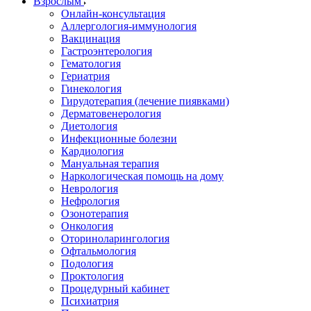
Взрослым
Онлайн-консультация
Аллергология-иммунология
Вакцинация
Гастроэнтерология
Гематология
Гериатрия
Гинекология
Гирудотерапия (лечение пиявками)
Дерматовенерология
Диетология
Инфекционные болезни
Кардиология
Мануальная терапия
Наркологическая помощь на дому
Неврология
Нефрология
Озонотерапия
Онкология
Оториноларингология
Офтальмология
Подология
Проктология
Процедурный кабинет
Психиатрия