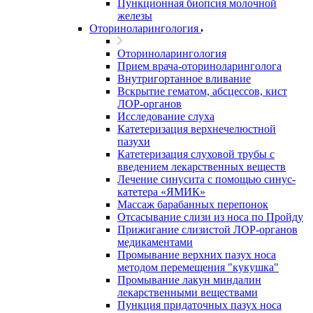
Пункционная биопсия молочной
железы
Оториноларингология
Оториноларингология
Прием врача-оториноларинголога
Внутригортанное вливание
Вскрытие гематом, абсцессов, кист
ЛОР-органов
Исследование слуха
Катетеризация верхнечелюстной
пазухи
Катетеризация слуховой трубы с
введением лекарственных веществ
Лечение синусита с помощью синус-
катетера «ЯМИК»
Массаж барабанных перепонок
Отсасывание слизи из носа по Пройду
Прижигание слизистой ЛОР-органов
медикаментами
Промывание верхних пазух носа
методом перемещения "кукушка"
Промывание лакун миндалин
лекарственными веществами
Пункция придаточных пазух носа