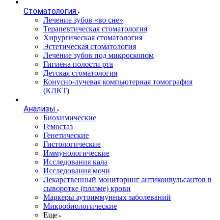
Стоматология
Лечение зубов «во сне»
Терапевтическая стоматология
Хирургическая стоматология
Эстетическая стоматология
Лечение зубов под микроскопом
Гигиена полости рта
Детская стоматология
Конусно-лучевая компьютерная томография
(КЛКТ)
Анализы
Биохимические
Гемостаз
Генетические
Гистологические
Иммунологические
Исследования кала
Исследования мочи
Лекарственный мониторинг антиконвульсантов в
сыворотке (плазме) крови
Маркеры аутоиммунных заболеваний
Микробиологические
Еще