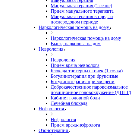
Мануальная терапия
Мануальная терапия (1 сеанс)
Прием мануального терапевта
Мануальная терапия в пред- и
послеродовом периоде
Наркологическая помощь на дому
Наркологическая помощь на дому
Выезд нарколога на дом
Неврология
Неврология
Прием врача-невролога
Блокада тригерных точек (1 точка)
Ботулинотерапия при бруксизме
Ботулинотерапия при мигрени
Доброкачественное пароксизмальное
позиционное головокружение (ДППГ)
Кабинет головной боли
Лечебная блокада
Нефрология
Нефрология
Прием врача-нефролога
Озонотерапия