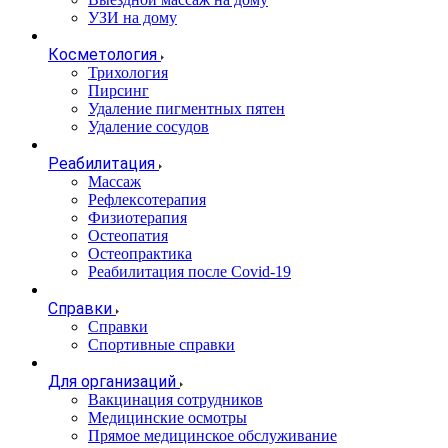
УЗИ на дому
Косметология
Трихология
Пирсинг
Удаление пигментных пятен
Удаление сосудов
Реабилитация
Массаж
Рефлексотерапия
Физиотерапия
Остеопатия
Остеопрактика
Реабилитация после Covid-19
Справки
Справки
Спортивные справки
Для организаций
Вакцинация сотрудников
Медицинские осмотры
Прямое медицинское обслуживание