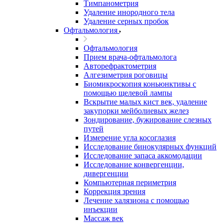
Тимпанометрия
Удаление инородного тела
Удаление серных пробок
Офтальмология
Офтальмология
Прием врача-офтальмолога
Авторефрактометрия
Алгезиметрия роговицы
Биомикроскопия коньюнктивы с
помощью щелевой лампы
Вскрытие малых кист век, удаление
закупорки мейболиевых желез
Зондирование, бужирование слезных
путей
Измерение угла косоглазия
Исследование бинокулярных функций
Исследование запаса аккомодации
Исследование конвергенции,
дивергенции
Компьютерная периметрия
Коррекция зрения
Лечение халязиона с помощью
инъекции
Массаж век