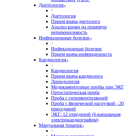
Диетология
Диетология
Прием врача-диетолога
Анализ крови на пищевую
непереносимость
Инфекционные болезни
Инфекционные болезни
Прием врача-инфекциониста
Кардиология
Кардиология
Прием врача-кардиолога
Липидология
Медикаментозные пробы при ЭКГ
Ортостатическая проба
Проба с гипервентиляцией
Проба с физической нагрузкой - 20
приседаний
ЭКГ: 12 отведений (6-канальным
электрокардиографом)
Мануальная терапия