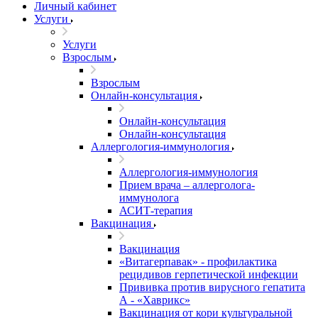
Личный кабинет
Услуги
Услуги
Взрослым
Взрослым
Онлайн-консультация
Онлайн-консультация
Онлайн-консультация
Аллергология-иммунология
Аллергология-иммунология
Прием врача – аллерголога-
иммунолога
АСИТ-терапия
Вакцинация
Вакцинация
«Витагерпавак» - профилактика
рецидивов герпетической инфекции
Прививка против вирусного гепатита
А - «Хаврикс»
Вакцинация от кори культуральной