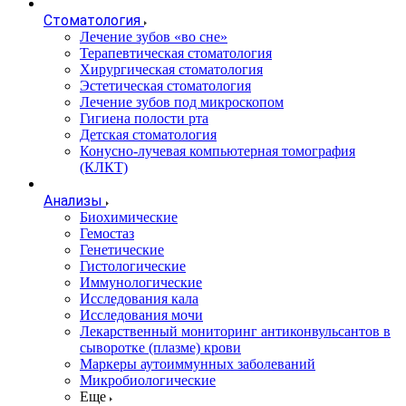
Стоматология
Лечение зубов «во сне»
Терапевтическая стоматология
Хирургическая стоматология
Эстетическая стоматология
Лечение зубов под микроскопом
Гигиена полости рта
Детская стоматология
Конусно-лучевая компьютерная томография
(КЛКТ)
Анализы
Биохимические
Гемостаз
Генетические
Гистологические
Иммунологические
Исследования кала
Исследования мочи
Лекарственный мониторинг антиконвульсантов в
сыворотке (плазме) крови
Маркеры аутоиммунных заболеваний
Микробиологические
Еще