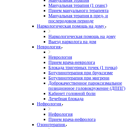
Мануальная терапия
Мануальная терапия (1 сеанс)
Прием мануального терапевта
Мануальная терапия в пред- и
послеродовом периоде
Наркологическая помощь на дому
Наркологическая помощь на дому
Выезд нарколога на дом
Неврология
Неврология
Прием врача-невролога
Блокада тригерных точек (1 точка)
Ботулинотерапия при бруксизме
Ботулинотерапия при мигрени
Доброкачественное пароксизмальное
позиционное головокружение (ДППГ)
Кабинет головной боли
Лечебная блокада
Нефрология
Нефрология
Прием врача-нефролога
Озонотерапия