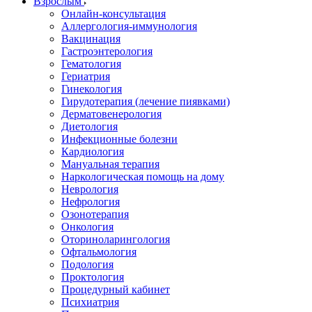
Взрослым
Онлайн-консультация
Аллергология-иммунология
Вакцинация
Гастроэнтерология
Гематология
Гериатрия
Гинекология
Гирудотерапия (лечение пиявками)
Дерматовенерология
Диетология
Инфекционные болезни
Кардиология
Мануальная терапия
Наркологическая помощь на дому
Неврология
Нефрология
Озонотерапия
Онкология
Оториноларингология
Офтальмология
Подология
Проктология
Процедурный кабинет
Психиатрия