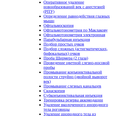
Оперативное удаление
новообразований век с анестезией
(РПУ)
Определение равнодействия глазных
мышц
Офтальмоскопия
Офтальмотонометрия по Маклакову
Офтальмотонометрия электронная
Парабульбарная инъекция
Подбор простых очков
Подбор сложных (астигматических,
бифокальных) очков
Проба Ширмера (2 глаза)
Проведение цветной слезно-носовой
пробы
Промывание конъюнктивальной
полости струйно (двойной выворот
век)
Промывание слезных канальцев
Скиаскопия
Субконъюнктивальная инъекция
Тренировка резерва аккомодации
Удаление вколоченного инородного
тела роговицы
Удаление инородного тела из