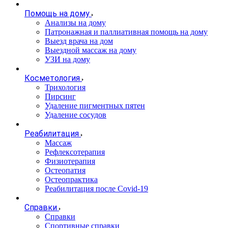
Помощь на дому
Анализы на дому
Патронажная и паллиативная помощь на дому
Выезд врача на дом
Выездной массаж на дому
УЗИ на дому
Косметология
Трихология
Пирсинг
Удаление пигментных пятен
Удаление сосудов
Реабилитация
Массаж
Рефлексотерапия
Физиотерапия
Остеопатия
Остеопрактика
Реабилитация после Covid-19
Справки
Справки
Спортивные справки