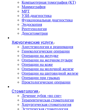
Компьютерная томография (КТ)
Маммография
МРТ
УЗИ-диагностика
Функциональная диагностика
Эндоскопия
Рентгенология
Денситометрия
Хирургические услуги
Анестезиология и реанимация
Гинекологические операции
Операции на желудке
Операции на желчном пузыре
Операции на коже
Операции на молочной железе
Операции на щитовидной железе
Операции при грыжах
Проктологические операции
Стоматология
Лечение зубов «во сне»
Терапевтическая стоматология
Хирургическая стоматология
Эстетическая стоматология