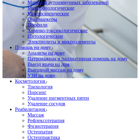
Маркеры аутоиммунных заболеваний
Микробиологические
Микроскопические
Онкомаркеры
Профили
Химико-токсикологические
Цитологические
Электролиты и микроэлементы
Помощь на дому
Анализы на дому
Патронажная и паллиативная помощь на дому
Выезд врача на дом
Выездной массаж на дому
УЗИ на дому
Косметология
Трихология
Пирсинг
Удаление пигментных пятен
Удаление сосудов
Реабилитация
Массаж
Рефлексотерапия
Физиотерапия
Остеопатия
Остеопрактика