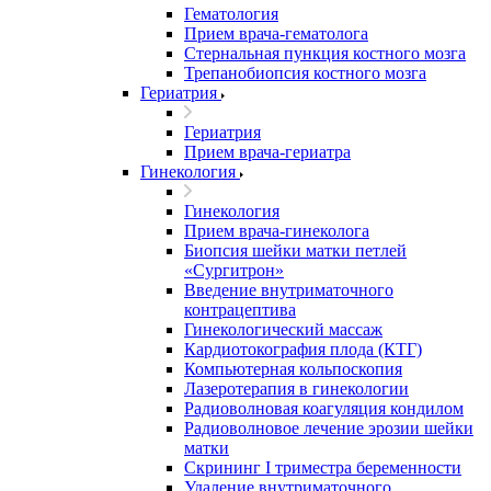
Гематология
Прием врача-гематолога
Стернальная пункция костного мозга
Трепанобиопсия костного мозга
Гериатрия
Гериатрия
Прием врача-гериатра
Гинекология
Гинекология
Прием врача-гинеколога
Биопсия шейки матки петлей
«Сургитрон»
Введение внутриматочного
контрацептива
Гинекологический массаж
Кардиотокография плода (КТГ)
Компьютерная кольпоскопия
Лазеротерапия в гинекологии
Радиоволновая коагуляция кондилом
Радиоволновое лечение эрозии шейки
матки
Скрининг I триместра беременности
Удаление внутриматочного