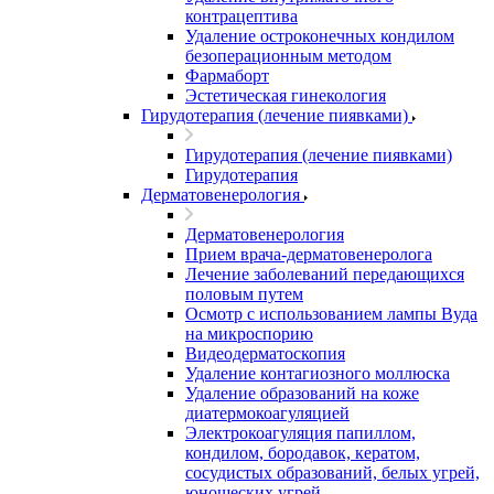
контрацептива
Удаление остроконечных кондилом
безоперационным методом
Фармаборт
Эстетическая гинекология
Гирудотерапия (лечение пиявками)
Гирудотерапия (лечение пиявками)
Гирудотерапия
Дерматовенерология
Дерматовенерология
Прием врача-дерматовенеролога
Лечение заболеваний передающихся
половым путем
Осмотр с использованием лампы Вуда
на микроспорию
Видеодерматоскопия
Удаление контагиозного моллюска
Удаление образований на коже
диатермокоагуляцией
Электрокоагуляция папиллом,
кондилом, бородавок, кератом,
сосудистых образований, белых угрей,
юношеских угрей.