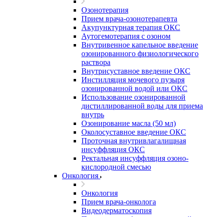
Озонотерапия
Прием врача-озонотерапевта
Акупунктурная терапия ОКС
Аутогемотерапия с озоном
Внутривенное капельное введение
озонированного физиологического
раствора
Внутрисуставное введение ОКС
Инстилляция мочевого пузыря
озонированной водой или ОКС
Использование озонированной
дистиллированной воды для приема
внутрь
Озонирование масла (50 мл)
Околосуставное введение ОКС
Проточная внутривлагалищная
инсуффляция ОКС
Ректальная инсуффляция озоно-
кислородной смесью
Онкология
Онкология
Прием врача-онколога
Видеодерматоскопия