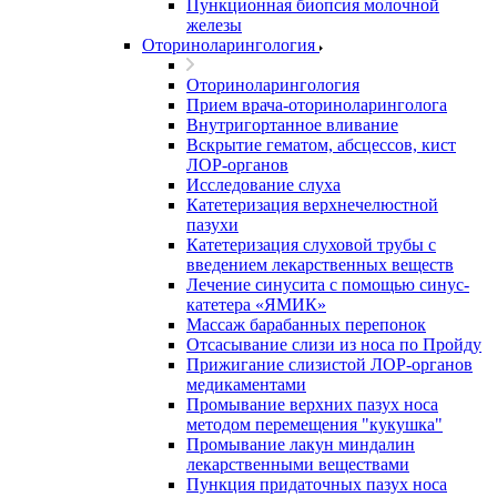
Пункционная биопсия молочной
железы
Оториноларингология
Оториноларингология
Прием врача-оториноларинголога
Внутригортанное вливание
Вскрытие гематом, абсцессов, кист
ЛОР-органов
Исследование слуха
Катетеризация верхнечелюстной
пазухи
Катетеризация слуховой трубы с
введением лекарственных веществ
Лечение синусита с помощью синус-
катетера «ЯМИК»
Массаж барабанных перепонок
Отсасывание слизи из носа по Пройду
Прижигание слизистой ЛОР-органов
медикаментами
Промывание верхних пазух носа
методом перемещения "кукушка"
Промывание лакун миндалин
лекарственными веществами
Пункция придаточных пазух носа