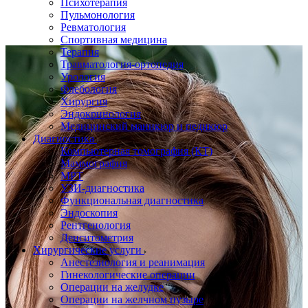
Психотерапия
Пульмонология
Ревматология
Спортивная медицина
Терапия
Травматология-ортопедия
Урология
Флебология
Хирургия
Эндокринология
Медицинский маникюр и педикюр
Диагностика
Компьютерная томография (КТ)
Маммография
МРТ
УЗИ-диагностика
Функциональная диагностика
Эндоскопия
Рентгенология
Денситометрия
Хирургические услуги
Анестезиология и реанимация
Гинекологические операции
Операции на желудке
Операции на желчном пузыре