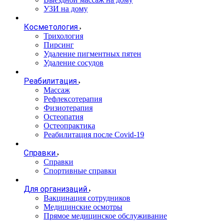
УЗИ на дому
Косметология
Трихология
Пирсинг
Удаление пигментных пятен
Удаление сосудов
Реабилитация
Массаж
Рефлексотерапия
Физиотерапия
Остеопатия
Остеопрактика
Реабилитация после Covid-19
Справки
Справки
Спортивные справки
Для организаций
Вакцинация сотрудников
Медицинские осмотры
Прямое медицинское обслуживание