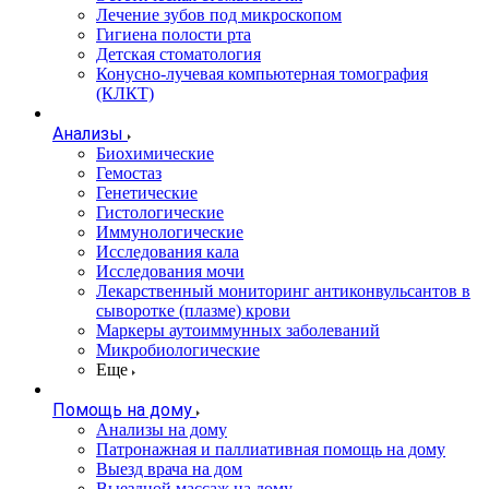
Лечение зубов под микроскопом
Гигиена полости рта
Детская стоматология
Конусно-лучевая компьютерная томография
(КЛКТ)
Анализы
Биохимические
Гемостаз
Генетические
Гистологические
Иммунологические
Исследования кала
Исследования мочи
Лекарственный мониторинг антиконвульсантов в
сыворотке (плазме) крови
Маркеры аутоиммунных заболеваний
Микробиологические
Еще
Помощь на дому
Анализы на дому
Патронажная и паллиативная помощь на дому
Выезд врача на дом
Выездной массаж на дому