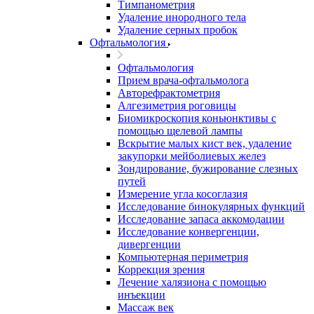
Тимпанометрия
Удаление инородного тела
Удаление серных пробок
Офтальмология
Офтальмология
Прием врача-офтальмолога
Авторефрактометрия
Алгезиметрия роговицы
Биомикроскопия коньюнктивы с
помощью щелевой лампы
Вскрытие малых кист век, удаление
закупорки мейболиевых желез
Зондирование, бужирование слезных
путей
Измерение угла косоглазия
Исследование бинокулярных функций
Исследование запаса аккомодации
Исследование конвергенции,
дивергенции
Компьютерная периметрия
Коррекция зрения
Лечение халязиона с помощью
инъекции
Массаж век