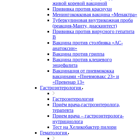
живой коревой вакциной
Прививка против краснухи
Менингококковая вакцина «Менактра»
Туберкулиновая внутрикожная проба
(реакция-Манту, диаскинтест)
Прививка против вирусного гепатита
В
Вакцина против столбняка «АС-
анатоксин»
Вакцина против гриппа
Вакцина против клещевого
энцефалита
Вакцинация от пневмококка
вакцинами «Пневмовакс 23» и
«Превенар 13»
Гастроэнтерология
Гастроэнтерология
Приём врача-гастроэнтеролога,
терапевта
Прием врача – гастроэнтеролога-
нутрициолога
Тест на Хеликобактер пилори
Гематология