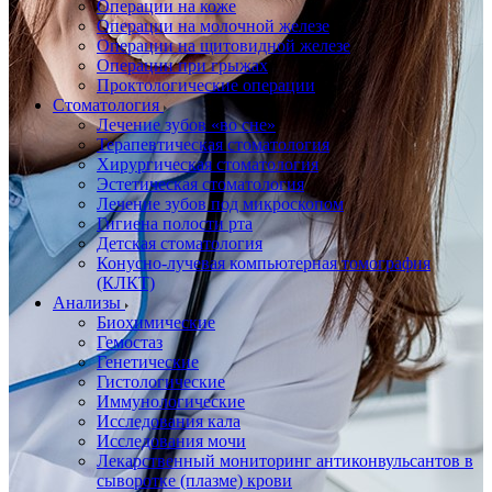
Операции на коже
Операции на молочной железе
Операции на щитовидной железе
Операции при грыжах
Проктологические операции
Стоматология
Лечение зубов «во сне»
Терапевтическая стоматология
Хирургическая стоматология
Эстетическая стоматология
Лечение зубов под микроскопом
Гигиена полости рта
Детская стоматология
Конусно-лучевая компьютерная томография
(КЛКТ)
Анализы
Биохимические
Гемостаз
Генетические
Гистологические
Иммунологические
Исследования кала
Исследования мочи
Лекарственный мониторинг антиконвульсантов в
сыворотке (плазме) крови