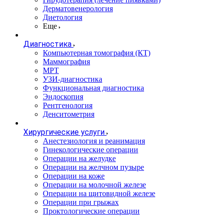
Дерматовенерология
Диетология
Еще
Диагностика
Компьютерная томография (КТ)
Маммография
МРТ
УЗИ-диагностика
Функциональная диагностика
Эндоскопия
Рентгенология
Денситометрия
Хирургические услуги
Анестезиология и реанимация
Гинекологические операции
Операции на желудке
Операции на желчном пузыре
Операции на коже
Операции на молочной железе
Операции на щитовидной железе
Операции при грыжах
Проктологические операции