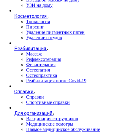
УЗИ на дому
Косметология
Трихология
Пирсинг
Удаление пигментных пятен
Удаление сосудов
Реабилитация
Массаж
Рефлексотерапия
Физиотерапия
Остеопатия
Остеопрактика
Реабилитация после Covid-19
Справки
Справки
Спортивные справки
Для организаций
Вакцинация сотрудников
Медицинские осмотры
Прямое медицинское обслуживание