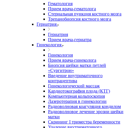
Гематология
Прием врача-гематолога
Стернальная пункция костного мозга
Трепанобиопсия костного мозга
Гериатрия
Гериатрия
Прием врача-гериатра
Гинекология
Гинекология
Прием врача-гинеколога
Биопсия шейки матки петлей
«Сургитрон»
Введение внутриматочного
контрацептива
Гинекологический массаж
Кардиотокография плода (КТГ)
Компьютерная кольпоскопия
Лазеротерапия в гинекологии
Радиоволновая коагуляция кондилом
Радиоволновое лечение эрозии шейки
матки
Скрининг I триместра беременности
Удаление внутриматочного