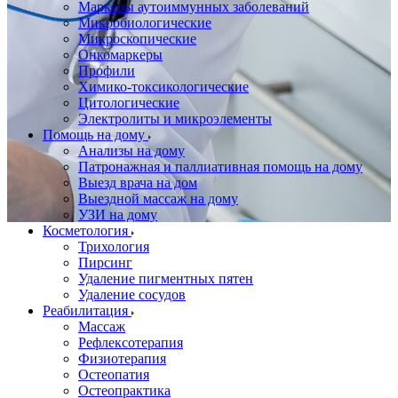
Маркеры аутоиммунных заболеваний
Микробиологические
Микроскопические
Онкомаркеры
Профили
Химико-токсикологические
Цитологические
Электролиты и микроэлементы
Помощь на дому
Анализы на дому
Патронажная и паллиативная помощь на дому
Выезд врача на дом
Выездной массаж на дому
УЗИ на дому
Косметология
Трихология
Пирсинг
Удаление пигментных пятен
Удаление сосудов
Реабилитация
Массаж
Рефлексотерапия
Физиотерапия
Остеопатия
Остеопрактика