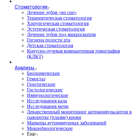
Стоматология
Лечение зубов «во сне»
Терапевтическая стоматология
Хирургическая стоматология
Эстетическая стоматология
Лечение зубов под микроскопом
Гигиена полости рта
Детская стоматология
Конусно-лучевая компьютерная томография
(КЛКТ)
Анализы
Биохимические
Гемостаз
Генетические
Гистологические
Иммунологические
Исследования кала
Исследования мочи
Лекарственный мониторинг антиконвульсантов в
сыворотке (плазме) крови
Маркеры аутоиммунных заболеваний
Микробиологические
Еще