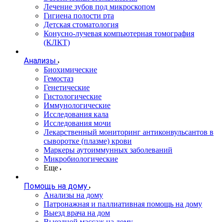
Лечение зубов под микроскопом
Гигиена полости рта
Детская стоматология
Конусно-лучевая компьютерная томография
(КЛКТ)
Анализы
Биохимические
Гемостаз
Генетические
Гистологические
Иммунологические
Исследования кала
Исследования мочи
Лекарственный мониторинг антиконвульсантов в
сыворотке (плазме) крови
Маркеры аутоиммунных заболеваний
Микробиологические
Еще
Помощь на дому
Анализы на дому
Патронажная и паллиативная помощь на дому
Выезд врача на дом
Выездной массаж на дому