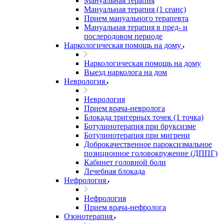
Мануальная терапия
Мануальная терапия (1 сеанс)
Прием мануального терапевта
Мануальная терапия в пред- и
послеродовом периоде
Наркологическая помощь на дому
Наркологическая помощь на дому
Выезд нарколога на дом
Неврология
Неврология
Прием врача-невролога
Блокада тригерных точек (1 точка)
Ботулинотерапия при бруксизме
Ботулинотерапия при мигрени
Доброкачественное пароксизмальное
позиционное головокружение (ДППГ)
Кабинет головной боли
Лечебная блокада
Нефрология
Нефрология
Прием врача-нефролога
Озонотерапия