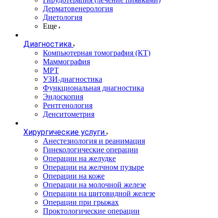
Дерматовенерология
Диетология
Еще
Диагностика
Компьютерная томография (КТ)
Маммография
МРТ
УЗИ-диагностика
Функциональная диагностика
Эндоскопия
Рентгенология
Денситометрия
Хирургические услуги
Анестезиология и реанимация
Гинекологические операции
Операции на желудке
Операции на желчном пузыре
Операции на коже
Операции на молочной железе
Операции на щитовидной железе
Операции при грыжах
Проктологические операции