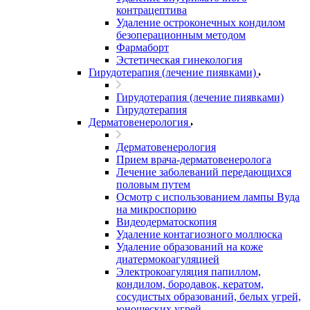
контрацептива
Удаление остроконечных кондилом
безоперационным методом
Фармаборт
Эстетическая гинекология
Гирудотерапия (лечение пиявками)
Гирудотерапия (лечение пиявками)
Гирудотерапия
Дерматовенерология
Дерматовенерология
Прием врача-дерматовенеролога
Лечение заболеваний передающихся
половым путем
Осмотр с использованием лампы Вуда
на микроспорию
Видеодерматоскопия
Удаление контагиозного моллюска
Удаление образований на коже
диатермокоагуляцией
Электрокоагуляция папиллом,
кондилом, бородавок, кератом,
сосудистых образований, белых угрей,
юношеских угрей.