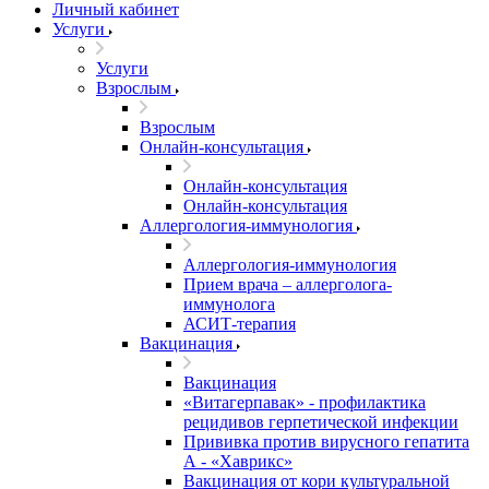
Личный кабинет
Услуги
Услуги
Взрослым
Взрослым
Онлайн-консультация
Онлайн-консультация
Онлайн-консультация
Аллергология-иммунология
Аллергология-иммунология
Прием врача – аллерголога-
иммунолога
АСИТ-терапия
Вакцинация
Вакцинация
«Витагерпавак» - профилактика
рецидивов герпетической инфекции
Прививка против вирусного гепатита
А - «Хаврикс»
Вакцинация от кори культуральной