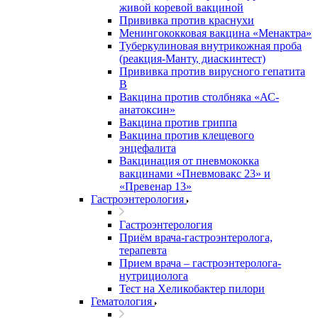
живой коревой вакциной
Прививка против краснухи
Менингококковая вакцина «Менактра»
Туберкулиновая внутрикожная проба
(реакция-Манту, диаскинтест)
Прививка против вирусного гепатита
В
Вакцина против столбняка «АС-
анатоксин»
Вакцина против гриппа
Вакцина против клещевого
энцефалита
Вакцинация от пневмококка
вакцинами «Пневмовакс 23» и
«Превенар 13»
Гастроэнтерология
Гастроэнтерология
Приём врача-гастроэнтеролога,
терапевта
Прием врача – гастроэнтеролога-
нутрициолога
Тест на Хеликобактер пилори
Гематология