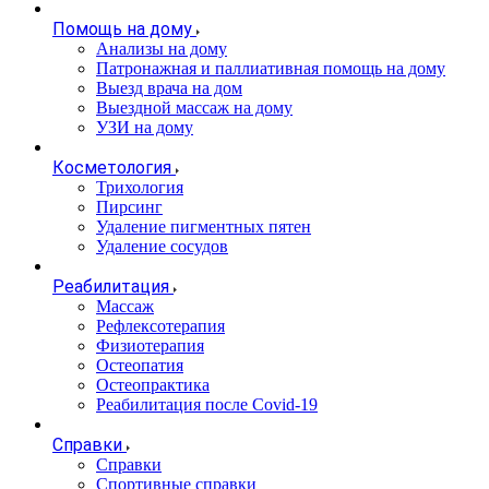
Помощь на дому
Анализы на дому
Патронажная и паллиативная помощь на дому
Выезд врача на дом
Выездной массаж на дому
УЗИ на дому
Косметология
Трихология
Пирсинг
Удаление пигментных пятен
Удаление сосудов
Реабилитация
Массаж
Рефлексотерапия
Физиотерапия
Остеопатия
Остеопрактика
Реабилитация после Covid-19
Справки
Справки
Спортивные справки