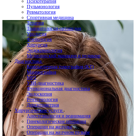
Психотерапия
Пульмонология
Ревматология
Спортивная медицина
Терапия
Травматология-ортопедия
Урология
Флебология
Хирургия
Эндокринология
Медицинский маникюр и педикюр
Диагностика
Компьютерная томография (КТ)
Маммография
МРТ
УЗИ-диагностика
Функциональная диагностика
Эндоскопия
Рентгенология
Денситометрия
Хирургические услуги
Анестезиология и реанимация
Гинекологические операции
Операции на желудке
Операции на желчном пузыре