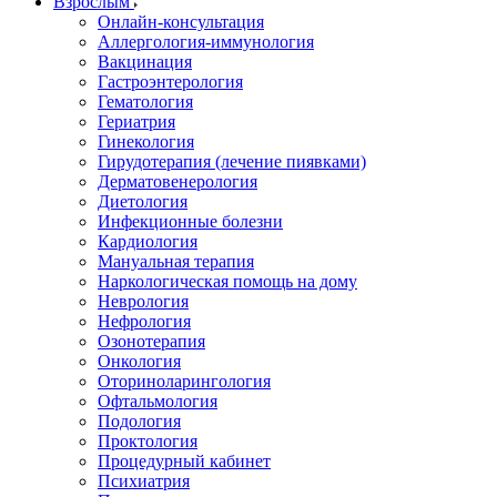
Взрослым
Онлайн-консультация
Аллергология-иммунология
Вакцинация
Гастроэнтерология
Гематология
Гериатрия
Гинекология
Гирудотерапия (лечение пиявками)
Дерматовенерология
Диетология
Инфекционные болезни
Кардиология
Мануальная терапия
Наркологическая помощь на дому
Неврология
Нефрология
Озонотерапия
Онкология
Оториноларингология
Офтальмология
Подология
Проктология
Процедурный кабинет
Психиатрия