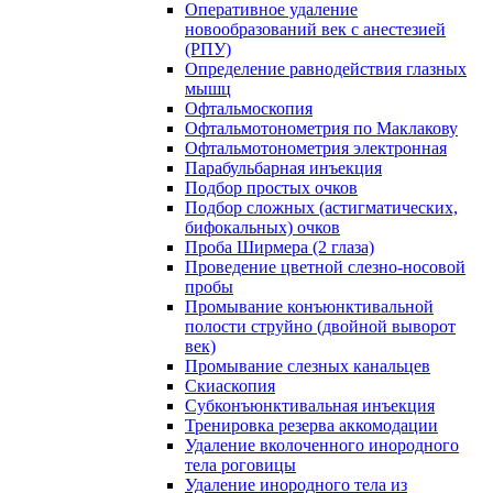
Оперативное удаление
новообразований век с анестезией
(РПУ)
Определение равнодействия глазных
мышц
Офтальмоскопия
Офтальмотонометрия по Маклакову
Офтальмотонометрия электронная
Парабульбарная инъекция
Подбор простых очков
Подбор сложных (астигматических,
бифокальных) очков
Проба Ширмера (2 глаза)
Проведение цветной слезно-носовой
пробы
Промывание конъюнктивальной
полости струйно (двойной выворот
век)
Промывание слезных канальцев
Скиаскопия
Субконъюнктивальная инъекция
Тренировка резерва аккомодации
Удаление вколоченного инородного
тела роговицы
Удаление инородного тела из