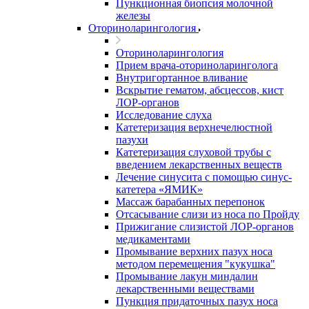
Пункционная биопсия молочной
железы
Оториноларингология
Оториноларингология
Прием врача-оториноларинголога
Внутригортанное вливание
Вскрытие гематом, абсцессов, кист
ЛОР-органов
Исследование слуха
Катетеризация верхнечелюстной
пазухи
Катетеризация слуховой трубы с
введением лекарственных веществ
Лечение синусита с помощью синус-
катетера «ЯМИК»
Массаж барабанных перепонок
Отсасывание слизи из носа по Пройду
Прижигание слизистой ЛОР-органов
медикаментами
Промывание верхних пазух носа
методом перемещения "кукушка"
Промывание лакун миндалин
лекарственными веществами
Пункция придаточных пазух носа