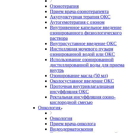
Озонотерапия
Прием врача-озонотерапевта
Акупунктурная терапия ОКС
Аутогемотерапия с озоном
Внутривенное капельное введение
озонированного физиологического
раствора
Внутрисуставное введение ОКС
Инстилляция мочевого пузыря
озонированной водой или ОКС
Использование озонированной
дистиллированной воды для приема
внутрь
Озонирование масла (50 мл)
Околосуставное введение ОКС
Проточная внутривлагалищная
инсуффляция ОКС
Ректальная инсуффляция озоно-
кислородной смесью
Онкология
Онкология
Прием врача-онколога
Видеодерматоскопия