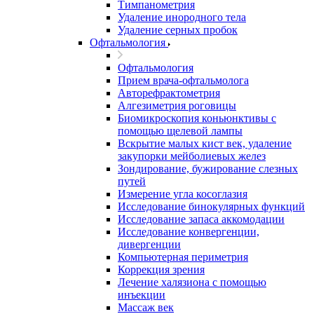
Тимпанометрия
Удаление инородного тела
Удаление серных пробок
Офтальмология
Офтальмология
Прием врача-офтальмолога
Авторефрактометрия
Алгезиметрия роговицы
Биомикроскопия коньюнктивы с
помощью щелевой лампы
Вскрытие малых кист век, удаление
закупорки мейболиевых желез
Зондирование, бужирование слезных
путей
Измерение угла косоглазия
Исследование бинокулярных функций
Исследование запаса аккомодации
Исследование конвергенции,
дивергенции
Компьютерная периметрия
Коррекция зрения
Лечение халязиона с помощью
инъекции
Массаж век