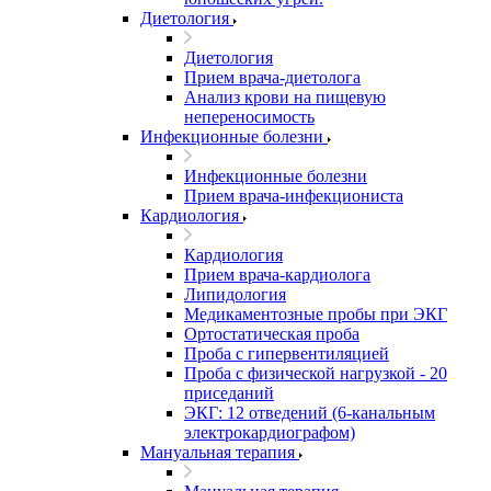
Диетология
Диетология
Прием врача-диетолога
Анализ крови на пищевую
непереносимость
Инфекционные болезни
Инфекционные болезни
Прием врача-инфекциониста
Кардиология
Кардиология
Прием врача-кардиолога
Липидология
Медикаментозные пробы при ЭКГ
Ортостатическая проба
Проба с гипервентиляцией
Проба с физической нагрузкой - 20
приседаний
ЭКГ: 12 отведений (6-канальным
электрокардиографом)
Мануальная терапия