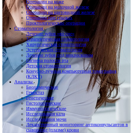
Операции на коже
Операции на молочной железе
Операции на щитовидной железе
Операции при грыжах
Проктологические операции
Стоматология
Лечение зубов «во сне»
Терапевтическая стоматология
Хирургическая стоматология
Эстетическая стоматология
Лечение зубов под микроскопом
Гигиена полости рта
Детская стоматология
Конусно-лучевая компьютерная томография
(КЛКТ)
Анализы
Биохимические
Гемостаз
Генетические
Гистологические
Иммунологические
Исследования кала
Исследования мочи
Лекарственный мониторинг антиконвульсантов в
сыворотке (плазме) крови