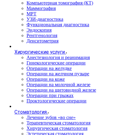
Компьютерная томография (КТ)
Маммография
МРТ
УЗИ-диагностика
Функциональная диагностика
Эндоскопия
Рентгенология
Денситометрия
Хирургические услуги
Анестезиология и реанимация
Гинекологические операции
Операции на желудке
Операции на желчном пузыре
Операции на коже
Операции на молочной железе
Операции на щитовидной железе
Операции при грыжах
Проктологические операции
Стоматология
Лечение зубов «во сне»
Терапевтическая стоматология
Хирургическая стоматология
Эстетическая стоматология