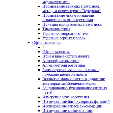
медикаментами
Промывание верхних пазух носа
методом перемещения "кукушка"
Промывание лакун миндалин
лекарственными веществами
Пункция придаточных пазух носа
Тимпанометрия
Удаление инородного тела
Удаление серных пробок
Офтальмология
Офтальмология
Прием врача-офтальмолога
Авторефрактометрия
Алгезиметрия роговицы
Биомикроскопия коньюнктивы с
помощью щелевой лампы
Вскрытие малых кист век, удаление
закупорки мейболиевых желез
Зондирование, бужирование слезных
путей
Измерение угла косоглазия
Исследование бинокулярных функций
Исследование запаса аккомодации
Исследование конвергенции,