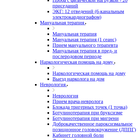
Проба с физической нагрузкой - 20
приседаний
ЭКГ: 12 отведений (6-канальным
электрокардиографом)
Мануальная терапия
Мануальная терапия
Мануальная терапия (1 сеанс)
Прием мануального терапевта
Мануальная терапия в пред- и
послеродовом периоде
Наркологическая помощь на дому
Наркологическая помощь на дому
Выезд нарколога на дом
Неврология
Неврология
Прием врача-невролога
Блокада тригерных точек (1 точка)
Ботулинотерапия при бруксизме
Ботулинотерапия при мигрени
Доброкачественное пароксизмальное
позиционное головокружение (ДППГ)
Кабинет головной боли