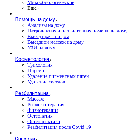
Микробиологические
Еще
Помощь на дому
Анализы на дому
Патронажная и паллиативная помощь на дому
Выезд врача на дом
Выездной массаж на дому
УЗИ на дому
Косметология
Трихология
Пирсинг
Удаление пигментных пятен
Удаление сосудов
Реабилитация
Массаж
Рефлексотерапия
Физиотерапия
Остеопатия
Остеопрактика
Реабилитация после Covid-19
Справки