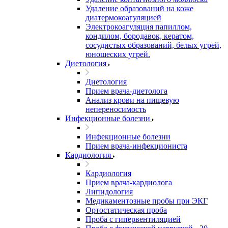
Удаление образований на коже
диатермокоагуляцией
Электрокоагуляция папиллом,
кондилом, бородавок, кератом,
сосудистых образований, белых угрей,
юношеских угрей.
Диетология
Диетология
Прием врача-диетолога
Анализ крови на пищевую
непереносимость
Инфекционные болезни
Инфекционные болезни
Прием врача-инфекциониста
Кардиология
Кардиология
Прием врача-кардиолога
Липидология
Медикаментозные пробы при ЭКГ
Ортостатическая проба
Проба с гипервентиляцией