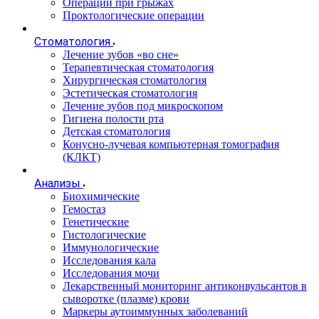
Операции при грыжах
Проктологические операции
Стоматология
Лечение зубов «во сне»
Терапевтическая стоматология
Хирургическая стоматология
Эстетическая стоматология
Лечение зубов под микроскопом
Гигиена полости рта
Детская стоматология
Конусно-лучевая компьютерная томография
(КЛКТ)
Анализы
Биохимические
Гемостаз
Генетические
Гистологические
Иммунологические
Исследования кала
Исследования мочи
Лекарственный мониторинг антиконвульсантов в
сыворотке (плазме) крови
Маркеры аутоиммунных заболеваний