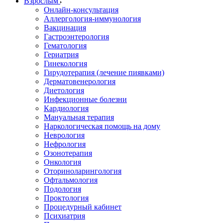
Взрослым
Онлайн-консультация
Аллергология-иммунология
Вакцинация
Гастроэнтерология
Гематология
Гериатрия
Гинекология
Гирудотерапия (лечение пиявками)
Дерматовенерология
Диетология
Инфекционные болезни
Кардиология
Мануальная терапия
Наркологическая помощь на дому
Неврология
Нефрология
Озонотерапия
Онкология
Оториноларингология
Офтальмология
Подология
Проктология
Процедурный кабинет
Психиатрия