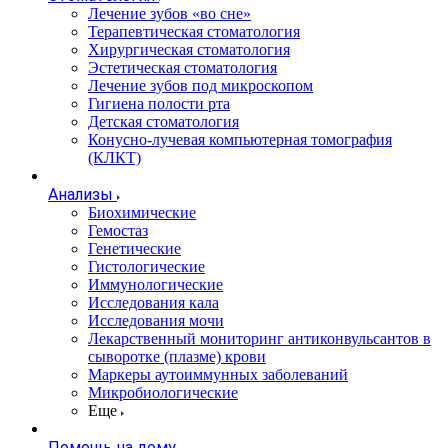
Лечение зубов «во сне»
Терапевтическая стоматология
Хирургическая стоматология
Эстетическая стоматология
Лечение зубов под микроскопом
Гигиена полости рта
Детская стоматология
Конусно-лучевая компьютерная томография
(КЛКТ)
Анализы
Биохимические
Гемостаз
Генетические
Гистологические
Иммунологические
Исследования кала
Исследования мочи
Лекарственный мониторинг антиконвульсантов в
сыворотке (плазме) крови
Маркеры аутоиммунных заболеваний
Микробиологические
Еще
Помощь на дому