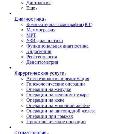
Диетология
Еще
Диагностика
Компьютерная томография (КТ)
Маммография
МРТ
УЗИ-диагностика
Функциональная диагностика
Эндоскопия
Рентгенология
Денситометрия
Хирургические услуги
Анестезиология и реанимация
Гинекологические операции
Операции на желудке
Операции на желчном пузыре
Операции на коже
Операции на молочной железе
Операции на щитовидной железе
Операции при грыжах
Проктологические операции
Стоматология