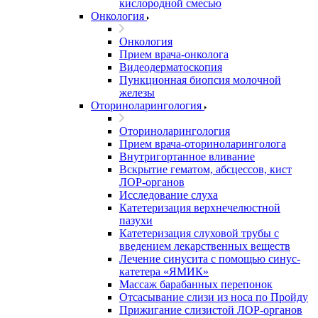
кислородной смесью
Онкология
Онкология
Прием врача-онколога
Видеодерматоскопия
Пункционная биопсия молочной
железы
Оториноларингология
Оториноларингология
Прием врача-оториноларинголога
Внутригортанное вливание
Вскрытие гематом, абсцессов, кист
ЛОР-органов
Исследование слуха
Катетеризация верхнечелюстной
пазухи
Катетеризация слуховой трубы с
введением лекарственных веществ
Лечение синусита с помощью синус-
катетера «ЯМИК»
Массаж барабанных перепонок
Отсасывание слизи из носа по Пройду
Прижигание слизистой ЛОР-органов