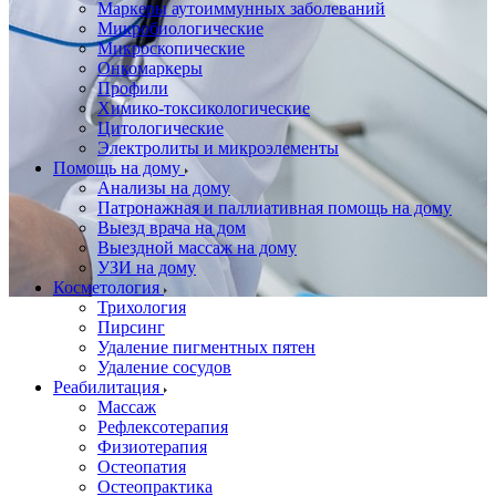
Маркеры аутоиммунных заболеваний
Микробиологические
Микроскопические
Онкомаркеры
Профили
Химико-токсикологические
Цитологические
Электролиты и микроэлементы
Помощь на дому
Анализы на дому
Патронажная и паллиативная помощь на дому
Выезд врача на дом
Выездной массаж на дому
УЗИ на дому
Косметология
Трихология
Пирсинг
Удаление пигментных пятен
Удаление сосудов
Реабилитация
Массаж
Рефлексотерапия
Физиотерапия
Остеопатия
Остеопрактика