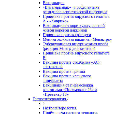
Вакцинация
«Витагерпавак» - профилактика
рецидивов герпетической инфекции
Прививка против вирусного гепатита
А - «Хаврикс»
Вакцинация от кори культуральной
живой коревой вакциной
Прививка против краснухи
Менингококковая вакцина «Менактра»
Туберкулиновая внутрикожная проба
(реакция-Манту, диаскинтест)
Прививка против вирусного гепатита
В
Вакцина против столбняка «АС-
анатоксин»
Вакцина против гриппа
Вакцина против клещевого
энцефалита
Вакцинация от пневмококка
вакцинами «Пневмовакс 23» и
«Превенар 13»
Гастроэнтерология
Гастроэнтерология
Приём врача-гастроэнтеролога,