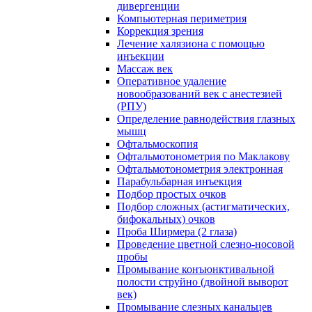
дивергенции
Компьютерная периметрия
Коррекция зрения
Лечение халязиона с помощью
инъекции
Массаж век
Оперативное удаление
новообразований век с анестезией
(РПУ)
Определение равнодействия глазных
мышц
Офтальмоскопия
Офтальмотонометрия по Маклакову
Офтальмотонометрия электронная
Парабульбарная инъекция
Подбор простых очков
Подбор сложных (астигматических,
бифокальных) очков
Проба Ширмера (2 глаза)
Проведение цветной слезно-носовой
пробы
Промывание конъюнктивальной
полости струйно (двойной выворот
век)
Промывание слезных канальцев