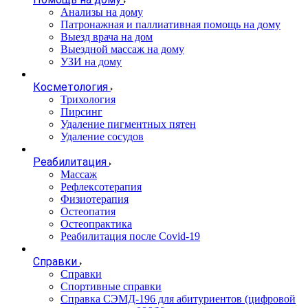
Анализы на дому
Патронажная и паллиативная помощь на дому
Выезд врача на дом
Выездной массаж на дому
УЗИ на дому
Косметология
Трихология
Пирсинг
Удаление пигментных пятен
Удаление сосудов
Реабилитация
Массаж
Рефлексотерапия
Физиотерапия
Остеопатия
Остеопрактика
Реабилитация после Covid-19
Справки
Справки
Спортивные справки
Справка СЭМД‑196 для абитуриентов (цифровой