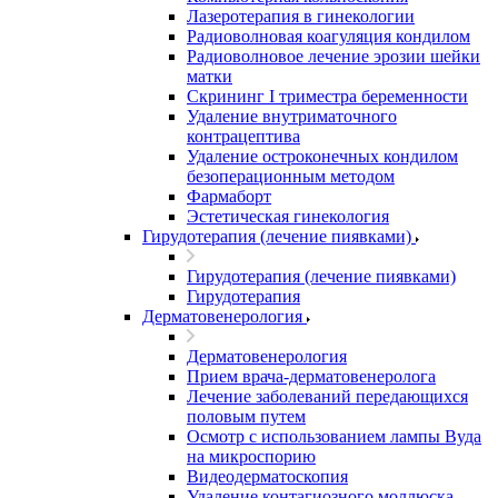
Лазеротерапия в гинекологии
Радиоволновая коагуляция кондилом
Радиоволновое лечение эрозии шейки
матки
Скрининг I триместра беременности
Удаление внутриматочного
контрацептива
Удаление остроконечных кондилом
безоперационным методом
Фармаборт
Эстетическая гинекология
Гирудотерапия (лечение пиявками)
Гирудотерапия (лечение пиявками)
Гирудотерапия
Дерматовенерология
Дерматовенерология
Прием врача-дерматовенеролога
Лечение заболеваний передающихся
половым путем
Осмотр с использованием лампы Вуда
на микроспорию
Видеодерматоскопия
Удаление контагиозного моллюска