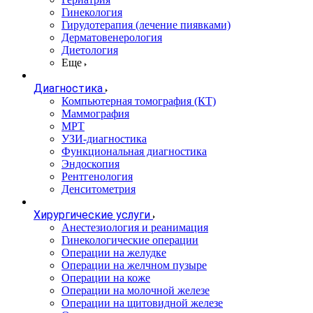
Гинекология
Гирудотерапия (лечение пиявками)
Дерматовенерология
Диетология
Еще
Диагностика
Компьютерная томография (КТ)
Маммография
МРТ
УЗИ-диагностика
Функциональная диагностика
Эндоскопия
Рентгенология
Денситометрия
Хирургические услуги
Анестезиология и реанимация
Гинекологические операции
Операции на желудке
Операции на желчном пузыре
Операции на коже
Операции на молочной железе
Операции на щитовидной железе