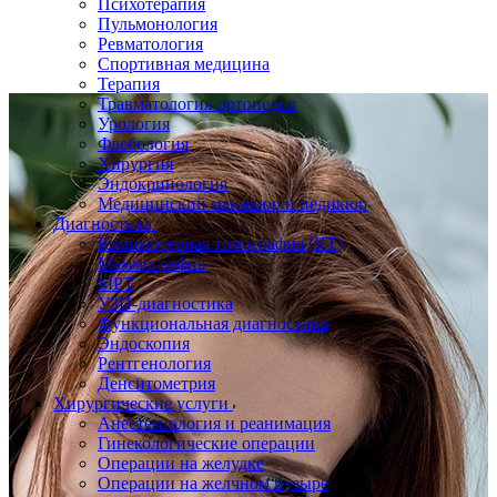
Психотерапия
Пульмонология
Ревматология
Спортивная медицина
Терапия
Травматология-ортопедия
Урология
Флебология
Хирургия
Эндокринология
Медицинский маникюр и педикюр
Диагностика
Компьютерная томография (КТ)
Маммография
МРТ
УЗИ-диагностика
Функциональная диагностика
Эндоскопия
Рентгенология
Денситометрия
Хирургические услуги
Анестезиология и реанимация
Гинекологические операции
Операции на желудке
Операции на желчном пузыре