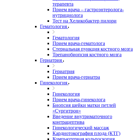
терапевта
Прием врача – гастроэнтеролога-
нутрициолога
Тест на Хеликобактер пилори
Гематология
Гематология
Прием врача-гематолога
Стернальная пункция костного мозга
Трепанобиопсия костного мозга
Гериатрия
Гериатрия
Прием врача-гериатра
Гинекология
Гинекология
Прием врача-гинеколога
Биопсия шейки матки петлей
«Сургитрон»
Введение внутриматочного
контрацептива
Гинекологический массаж
Кардиотокография плода (КТГ)
Компьютерная кольпоскопия