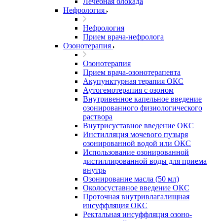
Лечебная блокада
Нефрология
Нефрология
Прием врача-нефролога
Озонотерапия
Озонотерапия
Прием врача-озонотерапевта
Акупунктурная терапия ОКС
Аутогемотерапия с озоном
Внутривенное капельное введение
озонированного физиологического
раствора
Внутрисуставное введение ОКС
Инстилляция мочевого пузыря
озонированной водой или ОКС
Использование озонированной
дистиллированной воды для приема
внутрь
Озонирование масла (50 мл)
Околосуставное введение ОКС
Проточная внутривлагалищная
инсуффляция ОКС
Ректальная инсуффляция озоно-