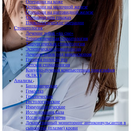
Операции на коже
Операции на молочной железе
Операции на щитовидной железе
Операции при грыжах
Проктологические операции
Стоматология
Лечение зубов «во сне»
Терапевтическая стоматология
Хирургическая стоматология
Эстетическая стоматология
Лечение зубов под микроскопом
Гигиена полости рта
Детская стоматология
Конусно-лучевая компьютерная томография
(КЛКТ)
Анализы
Биохимические
Гемостаз
Генетические
Гистологические
Иммунологические
Исследования кала
Исследования мочи
Лекарственный мониторинг антиконвульсантов в
сыворотке (плазме) крови