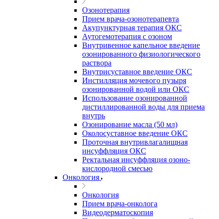
Озонотерапия
Прием врача-озонотерапевта
Акупунктурная терапия ОКС
Аутогемотерапия с озоном
Внутривенное капельное введение
озонированного физиологического
раствора
Внутрисуставное введение ОКС
Инстилляция мочевого пузыря
озонированной водой или ОКС
Использование озонированной
дистиллированной воды для приема
внутрь
Озонирование масла (50 мл)
Околосуставное введение ОКС
Проточная внутривлагалищная
инсуффляция ОКС
Ректальная инсуффляция озоно-
кислородной смесью
Онкология
Онкология
Прием врача-онколога
Видеодерматоскопия