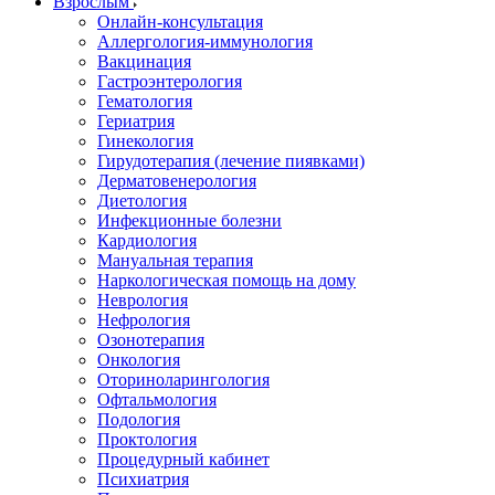
Взрослым
Онлайн-консультация
Аллергология-иммунология
Вакцинация
Гастроэнтерология
Гематология
Гериатрия
Гинекология
Гирудотерапия (лечение пиявками)
Дерматовенерология
Диетология
Инфекционные болезни
Кардиология
Мануальная терапия
Наркологическая помощь на дому
Неврология
Нефрология
Озонотерапия
Онкология
Оториноларингология
Офтальмология
Подология
Проктология
Процедурный кабинет
Психиатрия