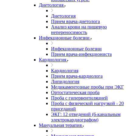
Диетология
Диетология
Прием врача-диетолога
Анализ крови на пищевую
непереносимость
Инфекционные болезни
Инфекционные болезни
Прием врача-инфекциониста
Кардиология
Кардиология
Прием врача-кардиолога
Липидология
Медикаментозные пробы при ЭКГ
Ортостатическая проба
Проба с гипервентиляцией
Проба с физической нагрузкой - 20
приседаний
ЭКГ: 12 отведений (6-канальным
электрокардиографом)
Мануальная терапия