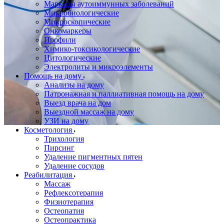
Маркеры аутоиммунных заболеваний
Микробиологические
Микроскопические
Онкомаркеры
Профили
Химико-токсикологические
Цитологические
Электролиты и микроэлементы
Помощь на дому
Анализы на дому
Патронажная и паллиативная помощь на дому
Выезд врача на дом
Выездной массаж на дому
УЗИ на дому
Косметология
Трихология
Пирсинг
Удаление пигментных пятен
Удаление сосудов
Реабилитация
Массаж
Рефлексотерапия
Физиотерапия
Остеопатия
Остеопрактика