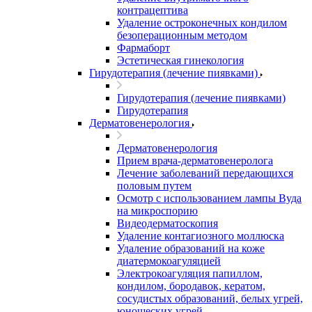
контрацептива
Удаление остроконечных кондилом
безоперационным методом
Фармаборт
Эстетическая гинекология
Гирудотерапия (лечение пиявками)
Гирудотерапия (лечение пиявками)
Гирудотерапия
Дерматовенерология
Дерматовенерология
Прием врача-дерматовенеролога
Лечение заболеваний передающихся
половым путем
Осмотр с использованием лампы Вуда
на микроспорию
Видеодерматоскопия
Удаление контагиозного моллюска
Удаление образований на коже
диатермокоагуляцией
Электрокоагуляция папиллом,
кондилом, бородавок, кератом,
сосудистых образований, белых угрей,
юношеских угрей.