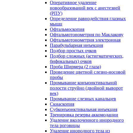
Оперативное удаление
новообразований век с анестезией
(РПУ)
Определение равнодействия глазных
мышц
Офтальмоскопия
Офтальмотонометрия по Маклакову
Офтальмотонометрия электронная
Парабульбарная инъекция
Подбор простых очков
Подбор сложных (астигматических,
бифокальных) очков
Проба Ширмера (2 глаза)
Проведение цветной слезно-носовой
пробы
Промывание конъюнктивальной
полости струйно (двойной выворот
век)
Промывание слезных канальцев
Скиаскопия
Субконъюнктивальная инъекция
Тренировка резерва аккомодации
Удаление вколоченного инородного
тела роговицы
Удаление инородного тела из