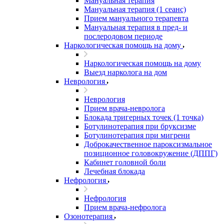
Мануальная терапия
Мануальная терапия (1 сеанс)
Прием мануального терапевта
Мануальная терапия в пред- и
послеродовом периоде
Наркологическая помощь на дому
Наркологическая помощь на дому
Выезд нарколога на дом
Неврология
Неврология
Прием врача-невролога
Блокада тригерных точек (1 точка)
Ботулинотерапия при бруксизме
Ботулинотерапия при мигрени
Доброкачественное пароксизмальное
позиционное головокружение (ДППГ)
Кабинет головной боли
Лечебная блокада
Нефрология
Нефрология
Прием врача-нефролога
Озонотерапия