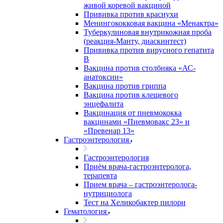
живой коревой вакциной
Прививка против краснухи
Менингококковая вакцина «Менактра»
Туберкулиновая внутрикожная проба
(реакция-Манту, диаскинтест)
Прививка против вирусного гепатита
В
Вакцина против столбняка «АС-
анатоксин»
Вакцина против гриппа
Вакцина против клещевого
энцефалита
Вакцинация от пневмококка
вакцинами «Пневмовакс 23» и
«Превенар 13»
Гастроэнтерология
Гастроэнтерология
Приём врача-гастроэнтеролога,
терапевта
Прием врача – гастроэнтеролога-
нутрициолога
Тест на Хеликобактер пилори
Гематология