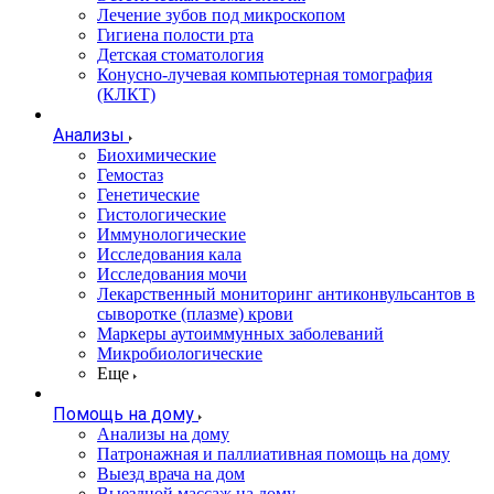
Лечение зубов под микроскопом
Гигиена полости рта
Детская стоматология
Конусно-лучевая компьютерная томография
(КЛКТ)
Анализы
Биохимические
Гемостаз
Генетические
Гистологические
Иммунологические
Исследования кала
Исследования мочи
Лекарственный мониторинг антиконвульсантов в
сыворотке (плазме) крови
Маркеры аутоиммунных заболеваний
Микробиологические
Еще
Помощь на дому
Анализы на дому
Патронажная и паллиативная помощь на дому
Выезд врача на дом
Выездной массаж на дому