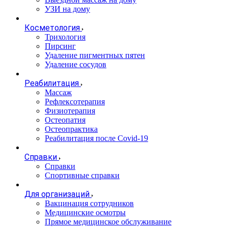
УЗИ на дому
Косметология
Трихология
Пирсинг
Удаление пигментных пятен
Удаление сосудов
Реабилитация
Массаж
Рефлексотерапия
Физиотерапия
Остеопатия
Остеопрактика
Реабилитация после Covid-19
Справки
Справки
Спортивные справки
Для организаций
Вакцинация сотрудников
Медицинские осмотры
Прямое медицинское обслуживание