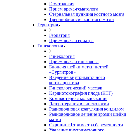
Гематология
Прием врача-гематолога
Стернальная пункция костного мозга
Трепанобиопсия костного мозга
Гериатрия
Гериатрия
Прием врача-гериатра
Гинекология
Гинекология
Прием врача-гинеколога
Биопсия шейки матки петлей
«Сургитрон»
Введение внутриматочного
контрацептива
Гинекологический массаж
Кардиотокография плода (КТГ)
Компьютерная кольпоскопия
Лазеротерапия в гинекологии
Радиоволновая коагуляция кондилом
Радиоволновое лечение эрозии шейки
матки
Скрининг I триместра беременности
Удаление внутриматочного