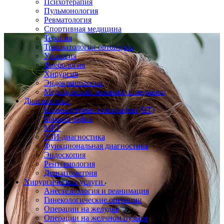
Психотерапия
Пульмонология
Ревматология
Спортивная медицина
Терапия
Травматология-ортопедия
Урология
Флебология
Хирургия
Эндокринология
Медицинский маникюр и педикюр
Диагностика
Компьютерная томография (КТ)
Маммография
МРТ
УЗИ-диагностика
Функциональная диагностика
Эндоскопия
Рентгенология
Денситометрия
Хирургические услуги
Анестезиология и реанимация
Гинекологические операции
Операции на желудке
Операции на желчном пузыре