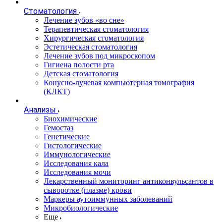
Стоматология
Лечение зубов «во сне»
Терапевтическая стоматология
Хирургическая стоматология
Эстетическая стоматология
Лечение зубов под микроскопом
Гигиена полости рта
Детская стоматология
Конусно-лучевая компьютерная томография
(КЛКТ)
Анализы
Биохимические
Гемостаз
Генетические
Гистологические
Иммунологические
Исследования кала
Исследования мочи
Лекарственный мониторинг антиконвульсантов в
сыворотке (плазме) крови
Маркеры аутоиммунных заболеваний
Микробиологические
Еще