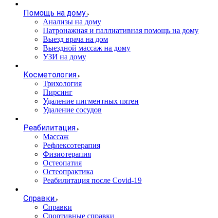
Помощь на дому
Анализы на дому
Патронажная и паллиативная помощь на дому
Выезд врача на дом
Выездной массаж на дому
УЗИ на дому
Косметология
Трихология
Пирсинг
Удаление пигментных пятен
Удаление сосудов
Реабилитация
Массаж
Рефлексотерапия
Физиотерапия
Остеопатия
Остеопрактика
Реабилитация после Covid-19
Справки
Справки
Спортивные справки