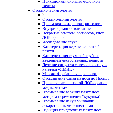
Пункционная биопсия молочной
железы
Оториноларингология
Оториноларингология
Прием врача-оториноларинголога
Внутригортанное вливание
Вскрытие гематом, абсцессов, кист
ЛОР-органов
Исследование слуха
Катетеризация верхнечелюстной
пазухи
Катетеризация слуховой трубы с
введением лекарственных веществ
Лечение синусита с помощью синус-
катетера «ЯМИК»
Массаж барабанных перепонок
Отсасывание слизи из носа по Пройду
Прижигание слизистой ЛОР-органов
медикаментами
Промывание верхних пазух носа
методом перемещения "кукушка"
Промывание лакун миндалин
лекарственными веществами
Пункция придаточных пазух носа