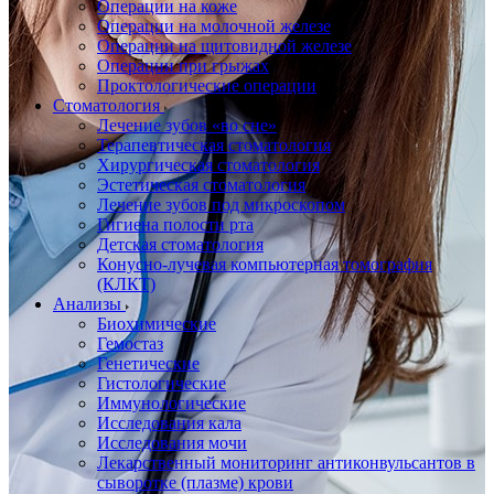
Операции на коже
Операции на молочной железе
Операции на щитовидной железе
Операции при грыжах
Проктологические операции
Стоматология
Лечение зубов «во сне»
Терапевтическая стоматология
Хирургическая стоматология
Эстетическая стоматология
Лечение зубов под микроскопом
Гигиена полости рта
Детская стоматология
Конусно-лучевая компьютерная томография
(КЛКТ)
Анализы
Биохимические
Гемостаз
Генетические
Гистологические
Иммунологические
Исследования кала
Исследования мочи
Лекарственный мониторинг антиконвульсантов в
сыворотке (плазме) крови