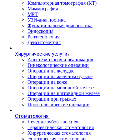
Компьютерная томография (КТ)
Маммография
МРТ
УЗИ-диагностика
Функциональная диагностика
Эндоскопия
Рентгенология
Денситометрия
Хирургические услуги
Анестезиология и реанимация
Гинекологические операции
Операции на желудке
Операции на желчном пузыре
Операции на коже
Операции на молочной железе
Операции на щитовидной железе
Операции при грыжах
Проктологические операции
Стоматология
Лечение зубов «во сне»
Терапевтическая стоматология
Хирургическая стоматология
Эстетическая стоматология