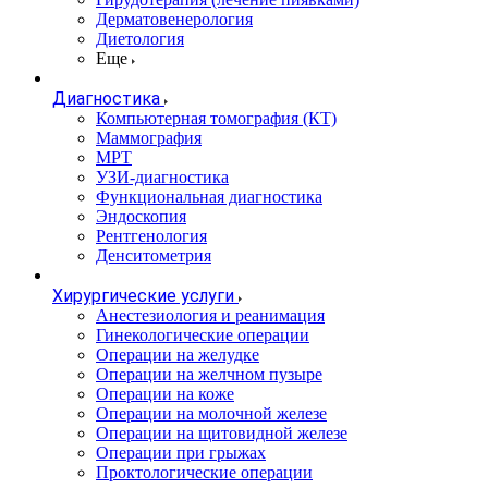
Дерматовенерология
Диетология
Еще
Диагностика
Компьютерная томография (КТ)
Маммография
МРТ
УЗИ-диагностика
Функциональная диагностика
Эндоскопия
Рентгенология
Денситометрия
Хирургические услуги
Анестезиология и реанимация
Гинекологические операции
Операции на желудке
Операции на желчном пузыре
Операции на коже
Операции на молочной железе
Операции на щитовидной железе
Операции при грыжах
Проктологические операции