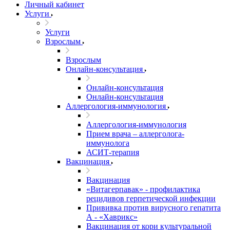
Личный кабинет
Услуги
Услуги
Взрослым
Взрослым
Онлайн-консультация
Онлайн-консультация
Онлайн-консультация
Аллергология-иммунология
Аллергология-иммунология
Прием врача – аллерголога-
иммунолога
АСИТ-терапия
Вакцинация
Вакцинация
«Витагерпавак» - профилактика
рецидивов герпетической инфекции
Прививка против вирусного гепатита
А - «Хаврикс»
Вакцинация от кори культуральной