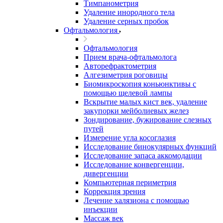
Тимпанометрия
Удаление инородного тела
Удаление серных пробок
Офтальмология
Офтальмология
Прием врача-офтальмолога
Авторефрактометрия
Алгезиметрия роговицы
Биомикроскопия коньюнктивы с
помощью щелевой лампы
Вскрытие малых кист век, удаление
закупорки мейболиевых желез
Зондирование, бужирование слезных
путей
Измерение угла косоглазия
Исследование бинокулярных функций
Исследование запаса аккомодации
Исследование конвергенции,
дивергенции
Компьютерная периметрия
Коррекция зрения
Лечение халязиона с помощью
инъекции
Массаж век