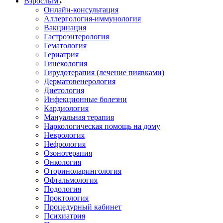
Взрослым
Онлайн-консультация
Аллергология-иммунология
Вакцинация
Гастроэнтерология
Гематология
Гериатрия
Гинекология
Гирудотерапия (лечение пиявками)
Дерматовенерология
Диетология
Инфекционные болезни
Кардиология
Мануальная терапия
Наркологическая помощь на дому
Неврология
Нефрология
Озонотерапия
Онкология
Оториноларингология
Офтальмология
Подология
Проктология
Процедурный кабинет
Психиатрия