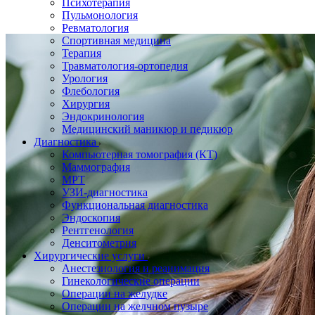
Психотерапия
Пульмонология
Ревматология
Спортивная медицина
Терапия
Травматология-ортопедия
Урология
Флебология
Хирургия
Эндокринология
Медицинский маникюр и педикюр
Диагностика
Компьютерная томография (КТ)
Маммография
МРТ
УЗИ-диагностика
Функциональная диагностика
Эндоскопия
Рентгенология
Денситометрия
Хирургические услуги
Анестезиология и реанимация
Гинекологические операции
Операции на желудке
Операции на желчном пузыре