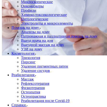
Микроскопические
Онкомаркеры
Профили
Химико-токсикологические
Цитологические
Электролиты и микроэлементы
Помощь на дому
Анализы на дому
Патронажная и паллиативная помощь на дому
Выезд врача на дом
Выездной массаж на дому
УЗИ на дому
Косметология
Трихология
Пирсинг
Удаление пигментных пятен
Удаление сосудов
Реабилитация
Массаж
Рефлексотерапия
Физиотерапия
Остеопатия
Остеопрактика
Реабилитация после Covid-19
Справки