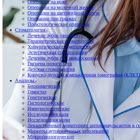
Операции на коже
Операции на молочной железе
Операции на щитовидной железе
Операции при грыжах
Проктологические операции
Стоматология
Лечение зубов «во сне»
Терапевтическая стоматология
Хирургическая стоматология
Эстетическая стоматология
Лечение зубов под микроскопом
Гигиена полости рта
Детская стоматология
Конусно-лучевая компьютерная томография (КЛКТ
Анализы
Биохимические
Гемостаз
Генетические
Гистологические
Иммунологические
Исследования кала
Исследования мочи
Лекарственный мониторинг антиконвульсантов в сы
Маркеры аутоиммунных заболеваний
Микробиологические