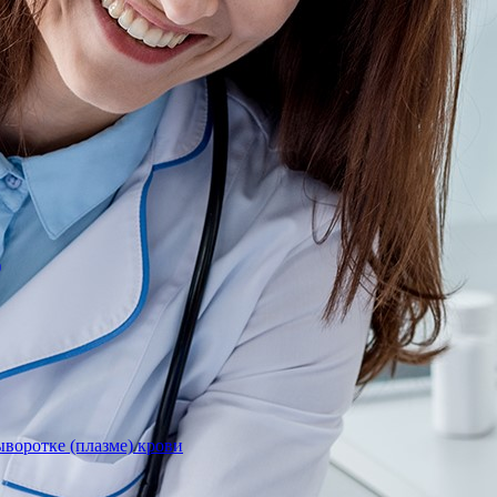
)
воротке (плазме) крови