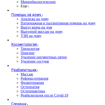
Микробиологические
Еще
Помощь на дому
Анализы на дому
Патронажная и паллиативная помощь на дому
Выезд врача на дом
Выездной массаж на дому
УЗИ на дому
Косметология
Трихология
Пирсинг
Удаление пигментных пятен
Удаление сосудов
Реабилитация
Массаж
Рефлексотерапия
Физиотерапия
Остеопатия
Остеопрактика
Реабилитация после Covid-19
Справки