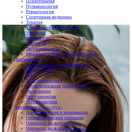
Психотерапия
Пульмонология
Ревматология
Спортивная медицина
Терапия
Травматология-ортопедия
Урология
Флебология
Хирургия
Эндокринология
Медицинский маникюр и педикюр
Диагностика
Компьютерная томография (КТ)
Маммография
МРТ
УЗИ-диагностика
Функциональная диагностика
Эндоскопия
Рентгенология
Денситометрия
Хирургические услуги
Анестезиология и реанимация
Гинекологические операции
Операции на желудке
Операции на желчном пузыре