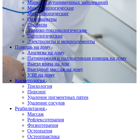
Маркеры аутоиммунных заболеваний
Микробиологические
Микроскопические
Онкомаркеры
Профили
Химико-токсикологические
Цитологические
Электролиты и микроэлементы
Помощь на дому
Анализы на дому
Патронажная и паллиативная помощь на дому
Выезд врача на дом
Выездной массаж на дому
УЗИ на дому
Косметология
Трихология
Пирсинг
Удаление пигментных пятен
Удаление сосудов
Реабилитация
Массаж
Рефлексотерапия
Физиотерапия
Остеопатия
Остеопрактика