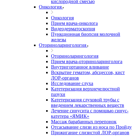
кислородной смесью
Онкология
Онкология
Прием врача-онколога
Видеодерматоскопия
Пункционная биопсия молочной
железы
Оториноларингология
Оториноларингология
Прием врача-оториноларинголога
Внутригортанное вливание
Вскрытие гематом, абсцессов, кист
ЛОР-органов
Исследование слуха
Катетеризация верхнечелюстной
пазухи
Катетеризация слуховой трубы с
введением лекарственных веществ
Лечение синусита с помощью синус-
катетера «ЯМИК»
Массаж барабанных перепонок
Отсасывание слизи из носа по Пройду
Прижигание слизистой ЛОР-органов