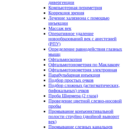
дивергенции
Компьютерная периметрия
Коррекция зрения
Лечение халязиона с помощью
инъекции
Массаж век
Оперативное удаление
новообразований век с анестезией
(РПУ)
Определение равнодействия глазных
мышц
Офтальмоскопия
Офтальмотонометрия по Маклакову
Офтальмотонометрия электронная
Парабульбарная инъекция
Подбор простых очков
Подбор сложных (астигматических,
бифокальных) очков
Проба Ширмера (2 глаза)
Проведение цветной слезно-носовой
пробы
Промывание конъюнктивальной
полости струйно (двойной выворот
век)
Промывание слезных канальцев