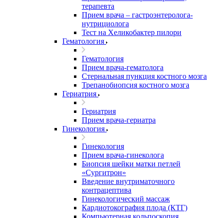
терапевта
Прием врача – гастроэнтеролога-
нутрициолога
Тест на Хеликобактер пилори
Гематология
Гематология
Прием врача-гематолога
Стернальная пункция костного мозга
Трепанобиопсия костного мозга
Гериатрия
Гериатрия
Прием врача-гериатра
Гинекология
Гинекология
Прием врача-гинеколога
Биопсия шейки матки петлей
«Сургитрон»
Введение внутриматочного
контрацептива
Гинекологический массаж
Кардиотокография плода (КТГ)
Компьютерная кольпоскопия