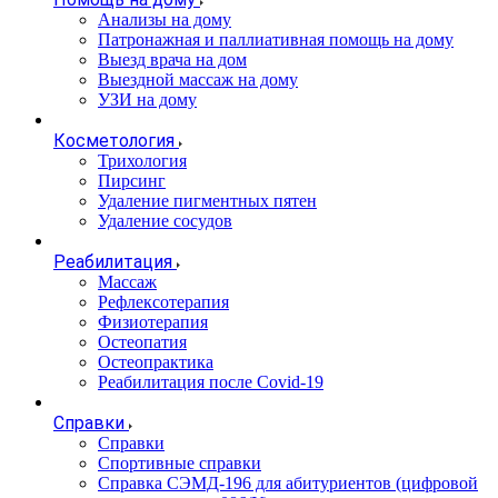
Анализы на дому
Патронажная и паллиативная помощь на дому
Выезд врача на дом
Выездной массаж на дому
УЗИ на дому
Косметология
Трихология
Пирсинг
Удаление пигментных пятен
Удаление сосудов
Реабилитация
Массаж
Рефлексотерапия
Физиотерапия
Остеопатия
Остеопрактика
Реабилитация после Covid-19
Справки
Справки
Спортивные справки
Справка СЭМД‑196 для абитуриентов (цифровой