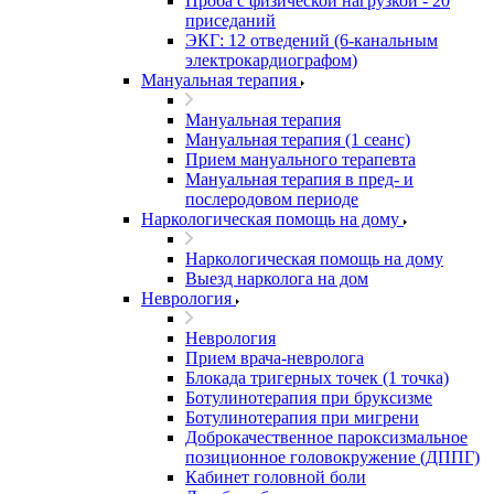
Проба с физической нагрузкой - 20
приседаний
ЭКГ: 12 отведений (6-канальным
электрокардиографом)
Мануальная терапия
Мануальная терапия
Мануальная терапия (1 сеанс)
Прием мануального терапевта
Мануальная терапия в пред- и
послеродовом периоде
Наркологическая помощь на дому
Наркологическая помощь на дому
Выезд нарколога на дом
Неврология
Неврология
Прием врача-невролога
Блокада тригерных точек (1 точка)
Ботулинотерапия при бруксизме
Ботулинотерапия при мигрени
Доброкачественное пароксизмальное
позиционное головокружение (ДППГ)
Кабинет головной боли