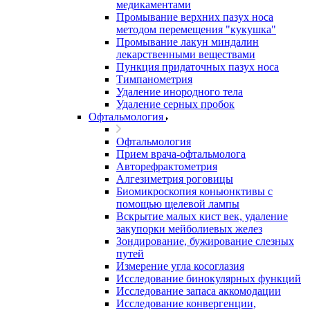
медикаментами
Промывание верхних пазух носа
методом перемещения "кукушка"
Промывание лакун миндалин
лекарственными веществами
Пункция придаточных пазух носа
Тимпанометрия
Удаление инородного тела
Удаление серных пробок
Офтальмология
Офтальмология
Прием врача-офтальмолога
Авторефрактометрия
Алгезиметрия роговицы
Биомикроскопия коньюнктивы с
помощью щелевой лампы
Вскрытие малых кист век, удаление
закупорки мейболиевых желез
Зондирование, бужирование слезных
путей
Измерение угла косоглазия
Исследование бинокулярных функций
Исследование запаса аккомодации
Исследование конвергенции,