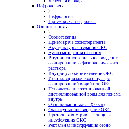
Лечебная блокада
Нефрология
Нефрология
Прием врача-нефролога
Озонотерапия
Озонотерапия
Прием врача-озонотерапевта
Акупунктурная терапия ОКС
Аутогемотерапия с озоном
Внутривенное капельное введение
озонированного физиологического
раствора
Внутрисуставное введение ОКС
Инстилляция мочевого пузыря
озонированной водой или ОКС
Использование озонированной
дистиллированной воды для приема
внутрь
Озонирование масла (50 мл)
Околосуставное введение ОКС
Проточная внутривлагалищная
инсуффляция ОКС
Ректальная инсуффляция озоно-