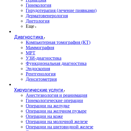
Гинекология
Гирудотерапия (лечение пиявками)
Дерматовенерология
Диетология
Еще
Диагностика
Компьютерная томография (КТ)
Маммография
МРТ
УЗИ-диагностика
Функциональная диагностика
Эндоскопия
Рентгенология
Денситометрия
Хирургические услуги
Анестезиология и реанимация
Гинекологические операции
Операции на желудке
Операции на желчном пузыре
Операции на коже
Операции на молочной железе
Операции на щитовидной железе