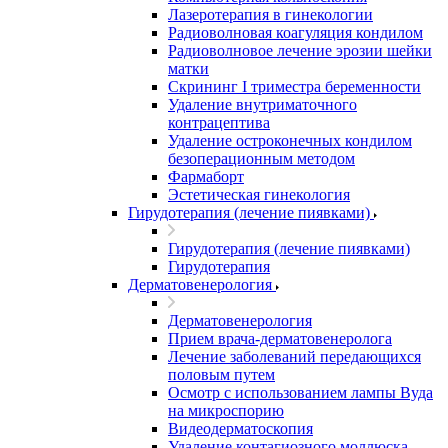
Лазеротерапия в гинекологии
Радиоволновая коагуляция кондилом
Радиоволновое лечение эрозии шейки
матки
Скрининг I триместра беременности
Удаление внутриматочного
контрацептива
Удаление остроконечных кондилом
безоперационным методом
Фармаборт
Эстетическая гинекология
Гирудотерапия (лечение пиявками)
Гирудотерапия (лечение пиявками)
Гирудотерапия
Дерматовенерология
Дерматовенерология
Прием врача-дерматовенеролога
Лечение заболеваний передающихся
половым путем
Осмотр с использованием лампы Вуда
на микроспорию
Видеодерматоскопия
Удаление контагиозного моллюска