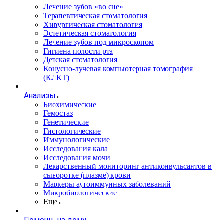
Лечение зубов «во сне»
Терапевтическая стоматология
Хирургическая стоматология
Эстетическая стоматология
Лечение зубов под микроскопом
Гигиена полости рта
Детская стоматология
Конусно-лучевая компьютерная томография
(КЛКТ)
Анализы
Биохимические
Гемостаз
Генетические
Гистологические
Иммунологические
Исследования кала
Исследования мочи
Лекарственный мониторинг антиконвульсантов в
сыворотке (плазме) крови
Маркеры аутоиммунных заболеваний
Микробиологические
Еще
Помощь на дому