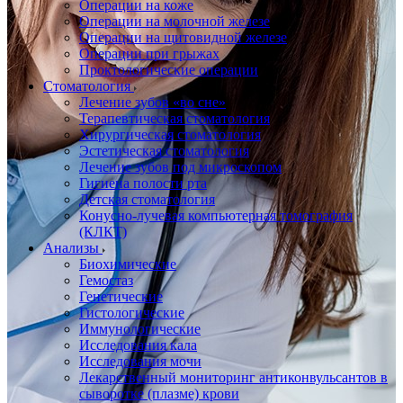
Операции на коже
Операции на молочной железе
Операции на щитовидной железе
Операции при грыжах
Проктологические операции
Стоматология
Лечение зубов «во сне»
Терапевтическая стоматология
Хирургическая стоматология
Эстетическая стоматология
Лечение зубов под микроскопом
Гигиена полости рта
Детская стоматология
Конусно-лучевая компьютерная томография
(КЛКТ)
Анализы
Биохимические
Гемостаз
Генетические
Гистологические
Иммунологические
Исследования кала
Исследования мочи
Лекарственный мониторинг антиконвульсантов в
сыворотке (плазме) крови