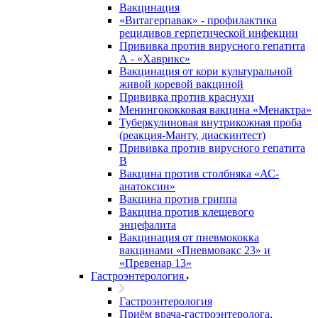
Вакцинация
«Витагерпавак» - профилактика
рецидивов герпетической инфекции
Прививка против вирусного гепатита
А - «Хаврикс»
Вакцинация от кори культуральной
живой коревой вакциной
Прививка против краснухи
Менингококковая вакцина «Менактра»
Туберкулиновая внутрикожная проба
(реакция-Манту, диаскинтест)
Прививка против вирусного гепатита
В
Вакцина против столбняка «АС-
анатоксин»
Вакцина против гриппа
Вакцина против клещевого
энцефалита
Вакцинация от пневмококка
вакцинами «Пневмовакс 23» и
«Превенар 13»
Гастроэнтерология
Гастроэнтерология
Приём врача-гастроэнтеролога,