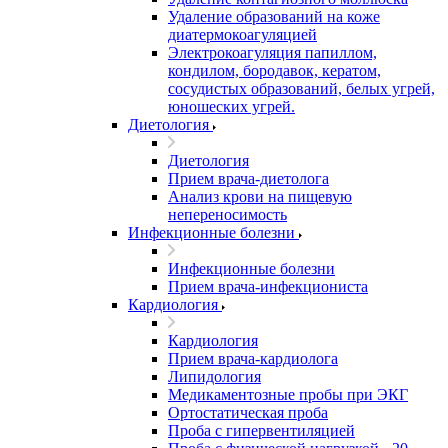
Удаление образований на коже
диатермокоагуляцией
Электрокоагуляция папиллом,
кондилом, бородавок, кератом,
сосудистых образований, белых угрей,
юношеских угрей.
Диетология
Диетология
Прием врача-диетолога
Анализ крови на пищевую
непереносимость
Инфекционные болезни
Инфекционные болезни
Прием врача-инфекциониста
Кардиология
Кардиология
Прием врача-кардиолога
Липидология
Медикаментозные пробы при ЭКГ
Ортостатическая проба
Проба с гипервентиляцией