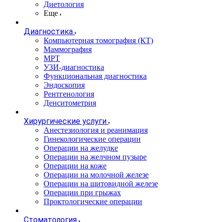
Диетология
Еще
Диагностика
Компьютерная томография (КТ)
Маммография
МРТ
УЗИ-диагностика
Функциональная диагностика
Эндоскопия
Рентгенология
Денситометрия
Хирургические услуги
Анестезиология и реанимация
Гинекологические операции
Операции на желудке
Операции на желчном пузыре
Операции на коже
Операции на молочной железе
Операции на щитовидной железе
Операции при грыжах
Проктологические операции
Стоматология