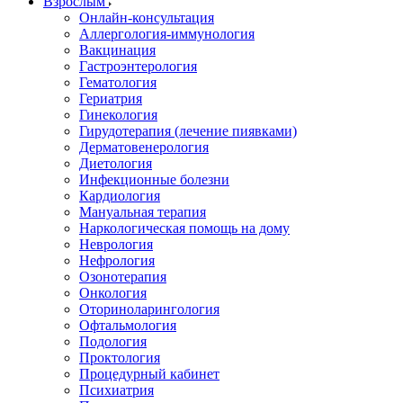
Взрослым
Онлайн-консультация
Аллергология-иммунология
Вакцинация
Гастроэнтерология
Гематология
Гериатрия
Гинекология
Гирудотерапия (лечение пиявками)
Дерматовенерология
Диетология
Инфекционные болезни
Кардиология
Мануальная терапия
Наркологическая помощь на дому
Неврология
Нефрология
Озонотерапия
Онкология
Оториноларингология
Офтальмология
Подология
Проктология
Процедурный кабинет
Психиатрия