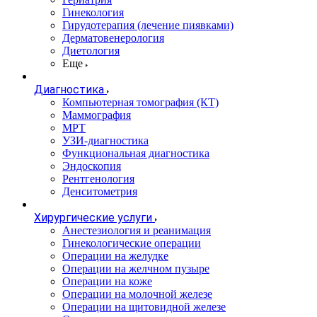
Гинекология
Гирудотерапия (лечение пиявками)
Дерматовенерология
Диетология
Еще
Диагностика
Компьютерная томография (КТ)
Маммография
МРТ
УЗИ-диагностика
Функциональная диагностика
Эндоскопия
Рентгенология
Денситометрия
Хирургические услуги
Анестезиология и реанимация
Гинекологические операции
Операции на желудке
Операции на желчном пузыре
Операции на коже
Операции на молочной железе
Операции на щитовидной железе