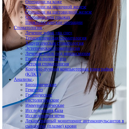
Операции на коже
Операции на молочной железе
Операции на щитовидной железе
Операции при грыжах
Проктологические операции
Стоматология
Лечение зубов «во сне»
Терапевтическая стоматология
Хирургическая стоматология
Эстетическая стоматология
Лечение зубов под микроскопом
Гигиена полости рта
Детская стоматология
Конусно-лучевая компьютерная томография
(КЛКТ)
Анализы
Биохимические
Гемостаз
Генетические
Гистологические
Иммунологические
Исследования кала
Исследования мочи
Лекарственный мониторинг антиконвульсантов в
сыворотке (плазме) крови