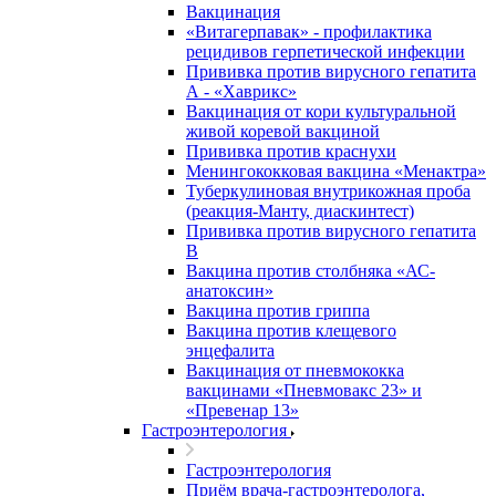
Вакцинация
«Витагерпавак» - профилактика
рецидивов герпетической инфекции
Прививка против вирусного гепатита
А - «Хаврикс»
Вакцинация от кори культуральной
живой коревой вакциной
Прививка против краснухи
Менингококковая вакцина «Менактра»
Туберкулиновая внутрикожная проба
(реакция-Манту, диаскинтест)
Прививка против вирусного гепатита
В
Вакцина против столбняка «АС-
анатоксин»
Вакцина против гриппа
Вакцина против клещевого
энцефалита
Вакцинация от пневмококка
вакцинами «Пневмовакс 23» и
«Превенар 13»
Гастроэнтерология
Гастроэнтерология
Приём врача-гастроэнтеролога,