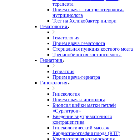
терапевта
Прием врача – гастроэнтеролога-
нутрициолога
Тест на Хеликобактер пилори
Гематология
Гематология
Прием врача-гематолога
Стернальная пункция костного мозга
Трепанобиопсия костного мозга
Гериатрия
Гериатрия
Прием врача-гериатра
Гинекология
Гинекология
Прием врача-гинеколога
Биопсия шейки матки петлей
«Сургитрон»
Введение внутриматочного
контрацептива
Гинекологический массаж
Кардиотокография плода (КТГ)
Компьютерная кольпоскопия