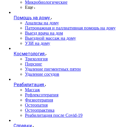
Микробиологические
Еще
Помощь на дому
Анализы на дому
Патронажная и паллиативная помощь на дому
Выезд врача на дом
Выездной массаж на дому
УЗИ на дому
Косметология
Трихология
Пирсинг
Удаление пигментных пятен
Удаление сосудов
Реабилитация
Массаж
Рефлексотерапия
Физиотерапия
Остеопатия
Остеопрактика
Реабилитация после Covid-19
Справки