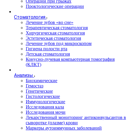
Операции при грыжах
Проктологические операции
Стоматология
Лечение зубов «во сне»
Терапевтическая стоматология
Хирургическая стоматология
Эстетическая стоматология
Лечение зубов под микроскопом
Гигиена полости рта
Детская стоматология
Конусно-лучевая компьютерная томография
(КЛКТ)
Анализы
Биохимические
Гемостаз
Генетические
Гистологические
Иммунологические
Исследования кала
Исследования мочи
Лекарственный мониторинг антиконвульсантов в
сыворотке (плазме) крови
Маркеры аутоиммунных заболеваний