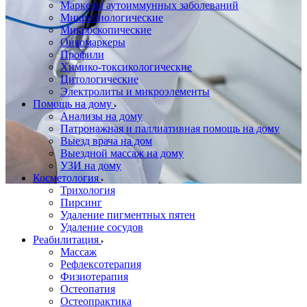
Маркеры аутоиммунных заболеваний
Микробиологические
Микроскопические
Онкомаркеры
Профили
Химико-токсикологические
Цитологические
Электролиты и микроэлементы
Помощь на дому
Анализы на дому
Патронажная и паллиативная помощь на дому
Выезд врача на дом
Выездной массаж на дому
УЗИ на дому
Косметология
Трихология
Пирсинг
Удаление пигментных пятен
Удаление сосудов
Реабилитация
Массаж
Рефлексотерапия
Физиотерапия
Остеопатия
Остеопрактика