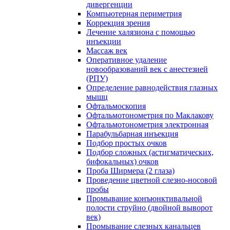
дивергенции
Компьютерная периметрия
Коррекция зрения
Лечение халязиона с помощью
инъекции
Массаж век
Оперативное удаление
новообразований век с анестезией
(РПУ)
Определение равнодействия глазных
мышц
Офтальмоскопия
Офтальмотонометрия по Маклакову
Офтальмотонометрия электронная
Парабульбарная инъекция
Подбор простых очков
Подбор сложных (астигматических,
бифокальных) очков
Проба Ширмера (2 глаза)
Проведение цветной слезно-носовой
пробы
Промывание конъюнктивальной
полости струйно (двойной выворот
век)
Промывание слезных канальцев