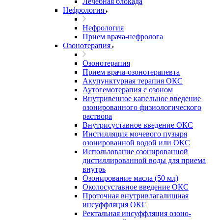
Лечебная блокада
Нефрология
Нефрология
Прием врача-нефролога
Озонотерапия
Озонотерапия
Прием врача-озонотерапевта
Акупунктурная терапия ОКС
Аутогемотерапия с озоном
Внутривенное капельное введение
озонированного физиологического
раствора
Внутрисуставное введение ОКС
Инстилляция мочевого пузыря
озонированной водой или ОКС
Использование озонированной
дистиллированной воды для приема
внутрь
Озонирование масла (50 мл)
Околосуставное введение ОКС
Проточная внутривлагалищная
инсуффляция ОКС
Ректальная инсуффляция озоно-