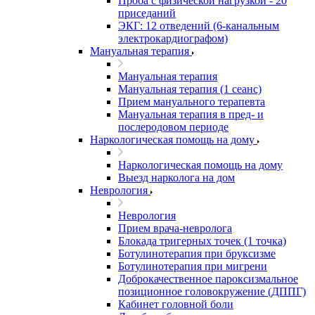
Проба с физической нагрузкой - 20
приседаний
ЭКГ: 12 отведений (6-канальным
электрокардиографом)
Мануальная терапия
Мануальная терапия
Мануальная терапия (1 сеанс)
Прием мануального терапевта
Мануальная терапия в пред- и
послеродовом периоде
Наркологическая помощь на дому
Наркологическая помощь на дому
Выезд нарколога на дом
Неврология
Неврология
Прием врача-невролога
Блокада тригерных точек (1 точка)
Ботулинотерапия при бруксизме
Ботулинотерапия при мигрени
Доброкачественное пароксизмальное
позиционное головокружение (ДППГ)
Кабинет головной боли