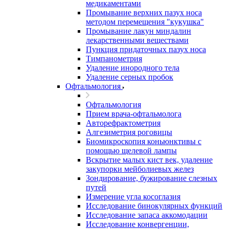
медикаментами
Промывание верхних пазух носа
методом перемещения "кукушка"
Промывание лакун миндалин
лекарственными веществами
Пункция придаточных пазух носа
Тимпанометрия
Удаление инородного тела
Удаление серных пробок
Офтальмология
Офтальмология
Прием врача-офтальмолога
Авторефрактометрия
Алгезиметрия роговицы
Биомикроскопия коньюнктивы с
помощью щелевой лампы
Вскрытие малых кист век, удаление
закупорки мейболиевых желез
Зондирование, бужирование слезных
путей
Измерение угла косоглазия
Исследование бинокулярных функций
Исследование запаса аккомодации
Исследование конвергенции,