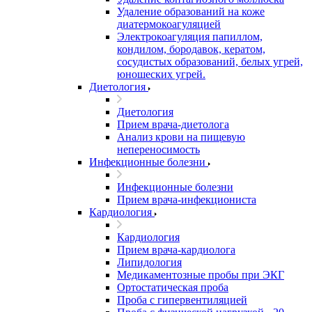
Удаление образований на коже
диатермокоагуляцией
Электрокоагуляция папиллом,
кондилом, бородавок, кератом,
сосудистых образований, белых угрей,
юношеских угрей.
Диетология
Диетология
Прием врача-диетолога
Анализ крови на пищевую
непереносимость
Инфекционные болезни
Инфекционные болезни
Прием врача-инфекциониста
Кардиология
Кардиология
Прием врача-кардиолога
Липидология
Медикаментозные пробы при ЭКГ
Ортостатическая проба
Проба с гипервентиляцией