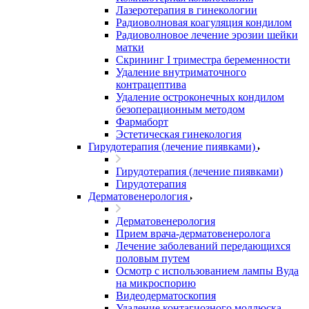
Лазеротерапия в гинекологии
Радиоволновая коагуляция кондилом
Радиоволновое лечение эрозии шейки
матки
Скрининг I триместра беременности
Удаление внутриматочного
контрацептива
Удаление остроконечных кондилом
безоперационным методом
Фармаборт
Эстетическая гинекология
Гирудотерапия (лечение пиявками)
Гирудотерапия (лечение пиявками)
Гирудотерапия
Дерматовенерология
Дерматовенерология
Прием врача-дерматовенеролога
Лечение заболеваний передающихся
половым путем
Осмотр с использованием лампы Вуда
на микроспорию
Видеодерматоскопия
Удаление контагиозного моллюска