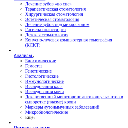
Лечение зубов «во сне»
Терапевтическая стоматология
Хирургическая стоматология
Эстетическая стоматология
Лечение зубов под микроскопом
Гигиена полости рта
Детская стоматология
Конусно-лучевая компьютерная томография
(КЛКТ)
Анализы
Биохимические
Гемостаз
Генетические
Гистологические
Иммунологические
Исследования кала
Исследования мочи
Лекарственный мониторинг антиконвульсантов в
сыворотке (плазме) крови
Маркеры аутоиммунных заболеваний
Микробиологические
Еще
Помощь на дому