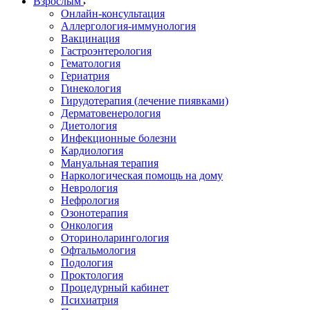
Взрослым
Онлайн-консультация
Аллергология-иммунология
Вакцинация
Гастроэнтерология
Гематология
Гериатрия
Гинекология
Гирудотерапия (лечение пиявками)
Дерматовенерология
Диетология
Инфекционные болезни
Кардиология
Мануальная терапия
Наркологическая помощь на дому
Неврология
Нефрология
Озонотерапия
Онкология
Оториноларингология
Офтальмология
Подология
Проктология
Процедурный кабинет
Психиатрия