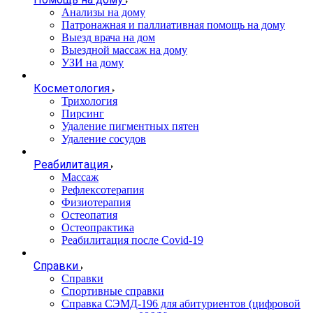
Анализы на дому
Патронажная и паллиативная помощь на дому
Выезд врача на дом
Выездной массаж на дому
УЗИ на дому
Косметология
Трихология
Пирсинг
Удаление пигментных пятен
Удаление сосудов
Реабилитация
Массаж
Рефлексотерапия
Физиотерапия
Остеопатия
Остеопрактика
Реабилитация после Covid-19
Справки
Справки
Спортивные справки
Справка СЭМД‑196 для абитуриентов (цифровой