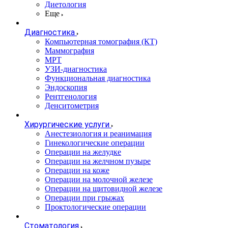
Диетология
Еще
Диагностика
Компьютерная томография (КТ)
Маммография
МРТ
УЗИ-диагностика
Функциональная диагностика
Эндоскопия
Рентгенология
Денситометрия
Хирургические услуги
Анестезиология и реанимация
Гинекологические операции
Операции на желудке
Операции на желчном пузыре
Операции на коже
Операции на молочной железе
Операции на щитовидной железе
Операции при грыжах
Проктологические операции
Стоматология