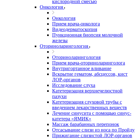
кислородной смесью
Онкология
Онкология
Прием врача-онколога
Видеодерматоскопия
Пункционная биопсия молочной
железы
Оториноларингология
Оториноларингология
Прием врача-оториноларинголога
Внутригортанное вливание
Вскрытие гематом, абсцессов, кист
ЛОР-органов
Исследование слуха
Катетеризация верхнечелюстной
пазухи
Катетеризация слуховой трубы с
введением лекарственных веществ
Лечение синусита с помощью синус-
катетера «ЯМИК»
Массаж барабанных перепонок
Отсасывание слизи из носа по Пройду
Прижигание слизистой ЛОР-органов