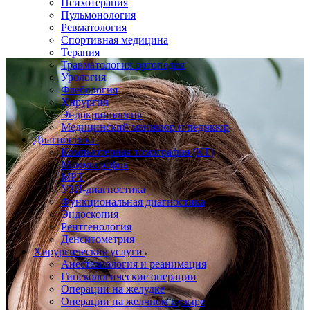
Психотерапия
Пульмонология
Ревматология
Спортивная медицина
Терапия
Травматология-ортопедия
Урология
Флебология
Хирургия
Эндокринология
Медицинский маникюр и педикюр
Диагностика
Компьютерная томография (КТ)
Маммография
МРТ
УЗИ-диагностика
Функциональная диагностика
Эндоскопия
Рентгенология
Денситометрия
Хирургические услуги
Анестезиология и реанимация
Гинекологические операции
Операции на желудке
Операции на желчном пузыре