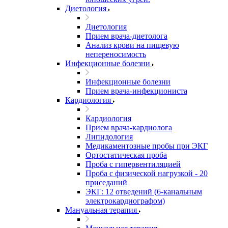
Диетология
Диетология
Прием врача-диетолога
Анализ крови на пищевую
непереносимость
Инфекционные болезни
Инфекционные болезни
Прием врача-инфекциониста
Кардиология
Кардиология
Прием врача-кардиолога
Липидология
Медикаментозные пробы при ЭКГ
Ортостатическая проба
Проба с гипервентиляцией
Проба с физической нагрузкой - 20
приседаний
ЭКГ: 12 отведений (6-канальным
электрокардиографом)
Мануальная терапия