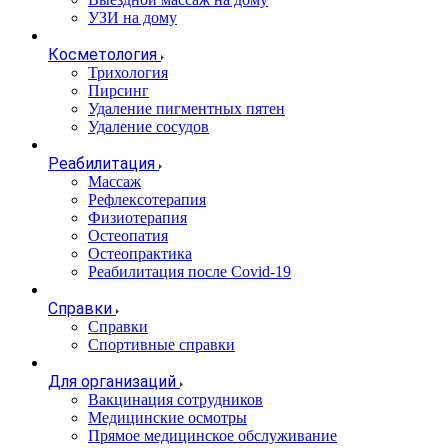
УЗИ на дому
Косметология
Трихология
Пирсинг
Удаление пигментных пятен
Удаление сосудов
Реабилитация
Массаж
Рефлексотерапия
Физиотерапия
Остеопатия
Остеопрактика
Реабилитация после Covid-19
Справки
Справки
Спортивные справки
Для организаций
Вакцинация сотрудников
Медицинские осмотры
Прямое медицинское обслуживание