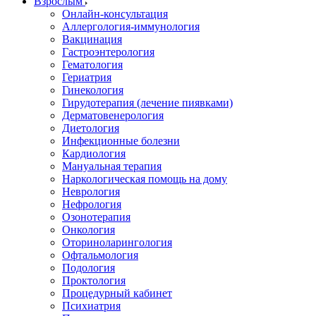
Взрослым
Онлайн-консультация
Аллергология-иммунология
Вакцинация
Гастроэнтерология
Гематология
Гериатрия
Гинекология
Гирудотерапия (лечение пиявками)
Дерматовенерология
Диетология
Инфекционные болезни
Кардиология
Мануальная терапия
Наркологическая помощь на дому
Неврология
Нефрология
Озонотерапия
Онкология
Оториноларингология
Офтальмология
Подология
Проктология
Процедурный кабинет
Психиатрия