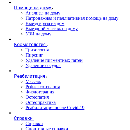
Помощь на дому
Анализы на дому
Патронажная и паллиативная помощь на дому
Выезд врача на дом
Выездной массаж на дому
УЗИ на дому
Косметология
Трихология
Пирсинг
Удаление пигментных пятен
Удаление сосудов
Реабилитация
Массаж
Рефлексотерапия
Физиотерапия
Остеопатия
Остеопрактика
Реабилитация после Covid-19
Справки
Справки
Спортивные справки