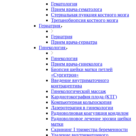
Гематология
Прием врача-гематолога
Стернальная пункция костного мозга
Трепанобиопсия костного мозга
Гериатрия
Гериатрия
Прием врача-гериатра
Гинекология
Гинекология
Прием врача-гинеколога
Биопсия шейки матки петлей
«Сургитрон»
Введение внутриматочного
контрацептива
Гинекологический массаж
Кардиотокография плода (КТГ)
Компьютерная кольпоскопия
Лазеротерапия в гинекологии
Радиоволновая коагуляция кондилом
Радиоволновое лечение эрозии шейки
матки
Скрининг I триместра беременности
Удаление внутриматочного