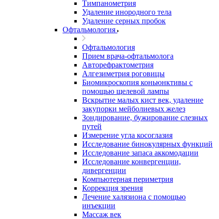
Тимпанометрия
Удаление инородного тела
Удаление серных пробок
Офтальмология
Офтальмология
Прием врача-офтальмолога
Авторефрактометрия
Алгезиметрия роговицы
Биомикроскопия коньюнктивы с
помощью щелевой лампы
Вскрытие малых кист век, удаление
закупорки мейболиевых желез
Зондирование, бужирование слезных
путей
Измерение угла косоглазия
Исследование бинокулярных функций
Исследование запаса аккомодации
Исследование конвергенции,
дивергенции
Компьютерная периметрия
Коррекция зрения
Лечение халязиона с помощью
инъекции
Массаж век