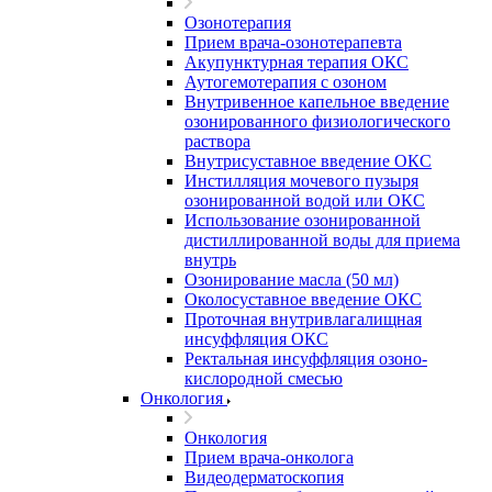
Озонотерапия
Прием врача-озонотерапевта
Акупунктурная терапия ОКС
Аутогемотерапия с озоном
Внутривенное капельное введение
озонированного физиологического
раствора
Внутрисуставное введение ОКС
Инстилляция мочевого пузыря
озонированной водой или ОКС
Использование озонированной
дистиллированной воды для приема
внутрь
Озонирование масла (50 мл)
Околосуставное введение ОКС
Проточная внутривлагалищная
инсуффляция ОКС
Ректальная инсуффляция озоно-
кислородной смесью
Онкология
Онкология
Прием врача-онколога
Видеодерматоскопия