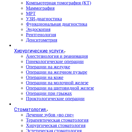
Компьютерная томография (КТ)
Маммография
МРТ
УЗИ-диагностика
Функциональная диагностика
Эндоскопия
Рентгенология
Денситометрия
Хирургические услуги
Анестезиология и реанимация
Гинекологические операции
Операции на желудке
Операции на желчном пузыре
Операции на коже
Операции на молочной железе
Операции на щитовидной железе
Операции при грыжах
Проктологические операции
Стоматология
Лечение зубов «во сне»
Терапевтическая стоматология
Хирургическая стоматология
Эстетическая стоматология