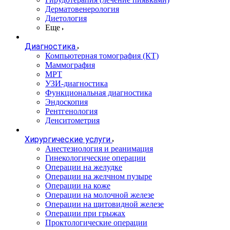
Дерматовенерология
Диетология
Еще
Диагностика
Компьютерная томография (КТ)
Маммография
МРТ
УЗИ-диагностика
Функциональная диагностика
Эндоскопия
Рентгенология
Денситометрия
Хирургические услуги
Анестезиология и реанимация
Гинекологические операции
Операции на желудке
Операции на желчном пузыре
Операции на коже
Операции на молочной железе
Операции на щитовидной железе
Операции при грыжах
Проктологические операции