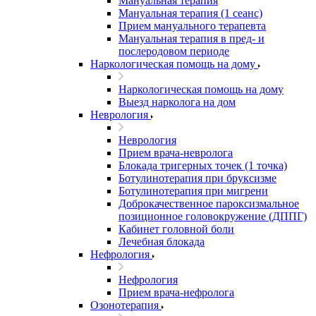
Мануальная терапия
Мануальная терапия (1 сеанс)
Прием мануального терапевта
Мануальная терапия в пред- и
послеродовом периоде
Наркологическая помощь на дому
Наркологическая помощь на дому
Выезд нарколога на дом
Неврология
Неврология
Прием врача-невролога
Блокада тригерных точек (1 точка)
Ботулинотерапия при бруксизме
Ботулинотерапия при мигрени
Доброкачественное пароксизмальное
позиционное головокружение (ДППГ)
Кабинет головной боли
Лечебная блокада
Нефрология
Нефрология
Прием врача-нефролога
Озонотерапия