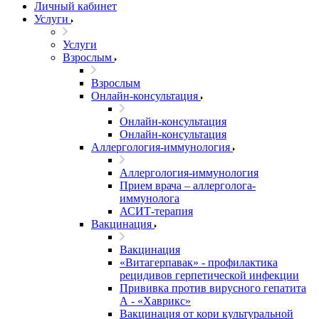
Личный кабинет
Услуги
Услуги
Взрослым
Взрослым
Онлайн-консультация
Онлайн-консультация
Онлайн-консультация
Аллергология-иммунология
Аллергология-иммунология
Прием врача – аллерголога-
иммунолога
АСИТ-терапия
Вакцинация
Вакцинация
«Витагерпавак» - профилактика
рецидивов герпетической инфекции
Прививка против вирусного гепатита
А - «Хаврикс»
Вакцинация от кори культуральной