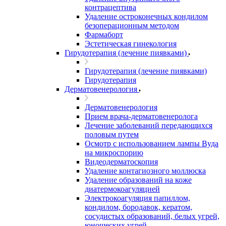
контрацептива
Удаление остроконечных кондилом
безоперационным методом
Фармаборт
Эстетическая гинекология
Гирудотерапия (лечение пиявками)
Гирудотерапия (лечение пиявками)
Гирудотерапия
Дерматовенерология
Дерматовенерология
Прием врача-дерматовенеролога
Лечение заболеваний передающихся
половым путем
Осмотр с использованием лампы Вуда
на микроспорию
Видеодерматоскопия
Удаление контагиозного моллюска
Удаление образований на коже
диатермокоагуляцией
Электрокоагуляция папиллом,
кондилом, бородавок, кератом,
сосудистых образований, белых угрей,
юношеских угрей.