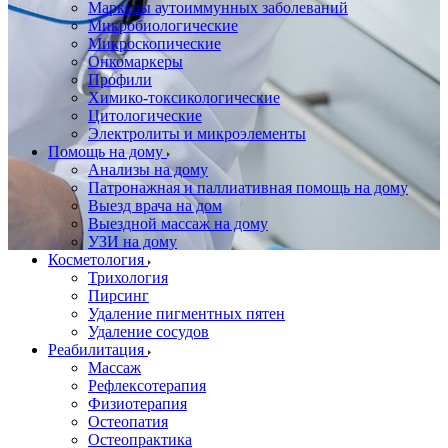
Маркеры аутоиммунных заболеваний
Микробиологические
Микроскопические
Онкомаркеры
Профили
Химико-токсикологические
Цитологические
Электролиты и микроэлементы
Помощь на дому
Анализы на дому
Патронажная и паллиативная помощь на дому
Выезд врача на дом
Выездной массаж на дому
УЗИ на дому
Косметология
Трихология
Пирсинг
Удаление пигментных пятен
Удаление сосудов
Реабилитация
Массаж
Рефлексотерапия
Физиотерапия
Остеопатия
Остеопрактика