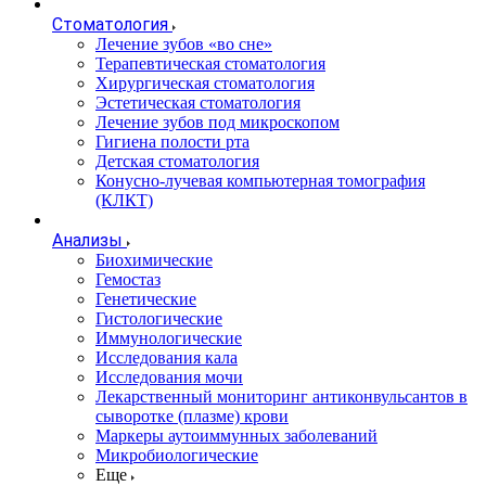
Стоматология
Лечение зубов «во сне»
Терапевтическая стоматология
Хирургическая стоматология
Эстетическая стоматология
Лечение зубов под микроскопом
Гигиена полости рта
Детская стоматология
Конусно-лучевая компьютерная томография
(КЛКТ)
Анализы
Биохимические
Гемостаз
Генетические
Гистологические
Иммунологические
Исследования кала
Исследования мочи
Лекарственный мониторинг антиконвульсантов в
сыворотке (плазме) крови
Маркеры аутоиммунных заболеваний
Микробиологические
Еще