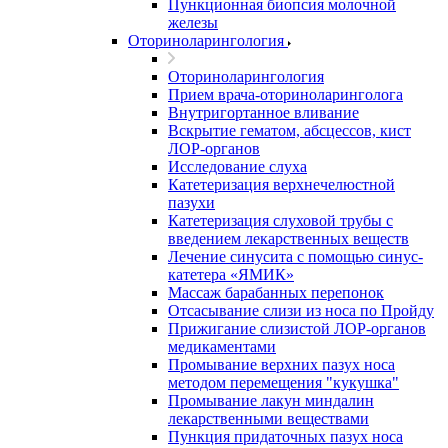
Пункционная биопсия молочной
железы
Оториноларингология
Оториноларингология
Прием врача-оториноларинголога
Внутригортанное вливание
Вскрытие гематом, абсцессов, кист
ЛОР-органов
Исследование слуха
Катетеризация верхнечелюстной
пазухи
Катетеризация слуховой трубы с
введением лекарственных веществ
Лечение синусита с помощью синус-
катетера «ЯМИК»
Массаж барабанных перепонок
Отсасывание слизи из носа по Пройду
Прижигание слизистой ЛОР-органов
медикаментами
Промывание верхних пазух носа
методом перемещения "кукушка"
Промывание лакун миндалин
лекарственными веществами
Пункция придаточных пазух носа