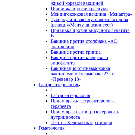
живой коревой вакциной
Прививка против краснухи
Менингококковая вакцина «Менактра»
Туберкулиновая внутрикожная проба
(реакция-Манту, диаскинтест)
Прививка против вирусного гепатита
В
Вакцина против столбняка «АС-
анатоксин»
Вакцина против гриппа
Вакцина против клещевого
энцефалита
Вакцинация от пневмококка
вакцинами «Пневмовакс 23» и
«Превенар 13»
Гастроэнтерология
Гастроэнтерология
Приём врача-гастроэнтеролога,
терапевта
Прием врача – гастроэнтеролога-
нутрициолога
Тест на Хеликобактер пилори
Гематология