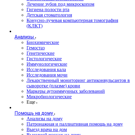
Лечение зубов под микроскопом
Гигиена полости рта
Детская стоматология
Конусно-лучевая компьютерная томография
(КЛКТ)
Анализы
Биохимические
Гемостаз
Генетические
Гистологические
Иммунологические
Исследования кала
Исследования мочи
Лекарственный мониторинг антиконвульсантов в
сыворотке (плазме) крови
Маркеры аутоиммунных заболеваний
Микробиологические
Еще
Помощь на дому
Анализы на дому
Патронажная и паллиативная помощь на дому
Выезд врача на дом
Выездной массаж на дому