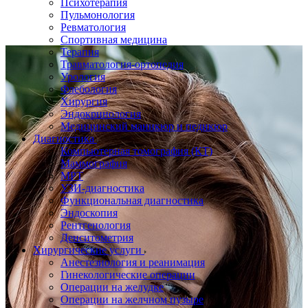
Психотерапия
Пульмонология
Ревматология
Спортивная медицина
Терапия
Травматология-ортопедия
Урология
Флебология
Хирургия
Эндокринология
Медицинский маникюр и педикюр
Диагностика
Компьютерная томография (КТ)
Маммография
МРТ
УЗИ-диагностика
Функциональная диагностика
Эндоскопия
Рентгенология
Денситометрия
Хирургические услуги
Анестезиология и реанимация
Гинекологические операции
Операции на желудке
Операции на желчном пузыре