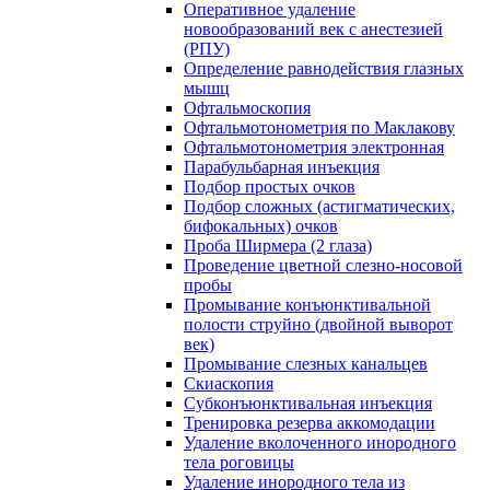
Оперативное удаление
новообразований век с анестезией
(РПУ)
Определение равнодействия глазных
мышц
Офтальмоскопия
Офтальмотонометрия по Маклакову
Офтальмотонометрия электронная
Парабульбарная инъекция
Подбор простых очков
Подбор сложных (астигматических,
бифокальных) очков
Проба Ширмера (2 глаза)
Проведение цветной слезно-носовой
пробы
Промывание конъюнктивальной
полости струйно (двойной выворот
век)
Промывание слезных канальцев
Скиаскопия
Субконъюнктивальная инъекция
Тренировка резерва аккомодации
Удаление вколоченного инородного
тела роговицы
Удаление инородного тела из