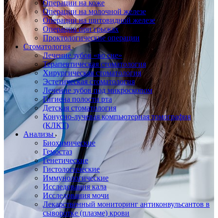
Операции на коже
Операции на молочной железе
Операции на щитовидной железе
Операции при грыжах
Проктологические операции
Стоматология
Лечение зубов «во сне»
Терапевтическая стоматология
Хирургическая стоматология
Эстетическая стоматология
Лечение зубов под микроскопом
Гигиена полости рта
Детская стоматология
Конусно-лучевая компьютерная томография
(КЛКТ)
Анализы
Биохимические
Гемостаз
Генетические
Гистологические
Иммунологические
Исследования кала
Исследования мочи
Лекарственный мониторинг антиконвульсантов в
сыворотке (плазме) крови