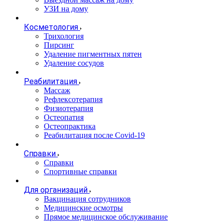
УЗИ на дому
Косметология
Трихология
Пирсинг
Удаление пигментных пятен
Удаление сосудов
Реабилитация
Массаж
Рефлексотерапия
Физиотерапия
Остеопатия
Остеопрактика
Реабилитация после Covid-19
Справки
Справки
Спортивные справки
Для организаций
Вакцинация сотрудников
Медицинские осмотры
Прямое медицинское обслуживание