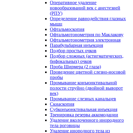
Оперативное удаление
новообразований век с анестезией
(РПУ)
Определение равнодействия глазных
мышц
Офтальмоскопия
Офтальмотонометрия по Маклакову
Офтальмотонометрия электронная
Парабульбарная инъекция
Подбор простых очков
Подбор сложных (астигматических,
бифокальных) очков
Проба Ширмера (2 глаза)
Проведение цветной слезно-носовой
пробы
Промывание конъюнктивальной
полости струйно (двойной выворот
век)
Промывание слезных канальцев
Скиаскопия
Субконъюнктивальная инъекция
Тренировка резерва аккомодации
Удаление вколоченного инородного
тела роговицы
Удаление инородного тела из