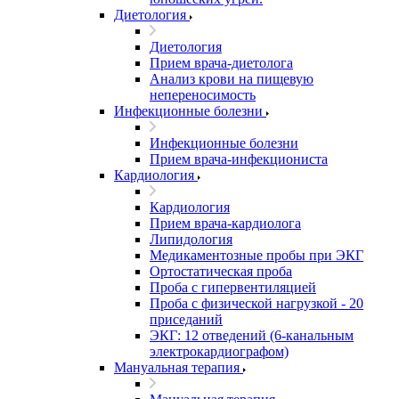
Диетология
Диетология
Прием врача-диетолога
Анализ крови на пищевую
непереносимость
Инфекционные болезни
Инфекционные болезни
Прием врача-инфекциониста
Кардиология
Кардиология
Прием врача-кардиолога
Липидология
Медикаментозные пробы при ЭКГ
Ортостатическая проба
Проба с гипервентиляцией
Проба с физической нагрузкой - 20
приседаний
ЭКГ: 12 отведений (6-канальным
электрокардиографом)
Мануальная терапия