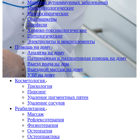
Маркеры аутоиммунных заболеваний
Микробиологические
Микроскопические
Онкомаркеры
Профили
Химико-токсикологические
Цитологические
Электролиты и микроэлементы
Помощь на дому
Анализы на дому
Патронажная и паллиативная помощь на дому
Выезд врача на дом
Выездной массаж на дому
УЗИ на дому
Косметология
Трихология
Пирсинг
Удаление пигментных пятен
Удаление сосудов
Реабилитация
Массаж
Рефлексотерапия
Физиотерапия
Остеопатия
Остеопрактика