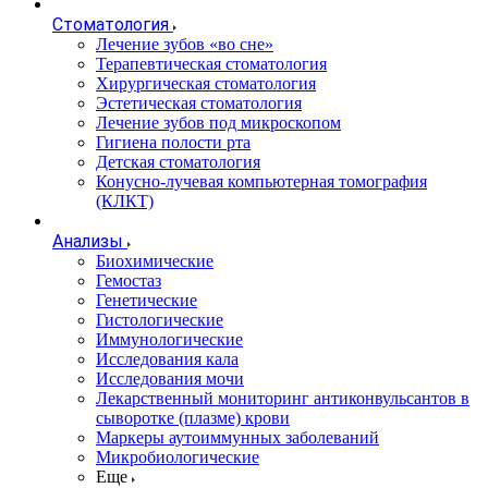
Стоматология
Лечение зубов «во сне»
Терапевтическая стоматология
Хирургическая стоматология
Эстетическая стоматология
Лечение зубов под микроскопом
Гигиена полости рта
Детская стоматология
Конусно-лучевая компьютерная томография
(КЛКТ)
Анализы
Биохимические
Гемостаз
Генетические
Гистологические
Иммунологические
Исследования кала
Исследования мочи
Лекарственный мониторинг антиконвульсантов в
сыворотке (плазме) крови
Маркеры аутоиммунных заболеваний
Микробиологические
Еще