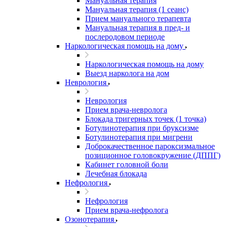
Мануальная терапия
Мануальная терапия (1 сеанс)
Прием мануального терапевта
Мануальная терапия в пред- и
послеродовом периоде
Наркологическая помощь на дому
Наркологическая помощь на дому
Выезд нарколога на дом
Неврология
Неврология
Прием врача-невролога
Блокада тригерных точек (1 точка)
Ботулинотерапия при бруксизме
Ботулинотерапия при мигрени
Доброкачественное пароксизмальное
позиционное головокружение (ДППГ)
Кабинет головной боли
Лечебная блокада
Нефрология
Нефрология
Прием врача-нефролога
Озонотерапия