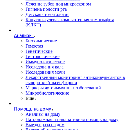
Лечение зубов под микроскопом
Гигиена полости рта
Детская стоматология
Конусно-лучевая компьютерная томография
(КЛКТ)
Анализы
Биохимические
Гемостаз
Генетические
Гистологические
Иммунологические
Исследования кала
Исследования мочи
Лекарственный мониторинг антиконвульсантов в
сыворотке (плазме) крови
Маркеры аутоиммунных заболеваний
Микробиологические
Еще
Помощь на дому
Анализы на дому
Патронажная и паллиативная помощь на дому
Выезд врача на дом
Выездной массаж на дому