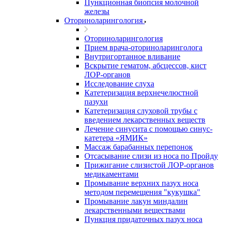
Пункционная биопсия молочной
железы
Оториноларингология
Оториноларингология
Прием врача-оториноларинголога
Внутригортанное вливание
Вскрытие гематом, абсцессов, кист
ЛОР-органов
Исследование слуха
Катетеризация верхнечелюстной
пазухи
Катетеризация слуховой трубы с
введением лекарственных веществ
Лечение синусита с помощью синус-
катетера «ЯМИК»
Массаж барабанных перепонок
Отсасывание слизи из носа по Пройду
Прижигание слизистой ЛОР-органов
медикаментами
Промывание верхних пазух носа
методом перемещения "кукушка"
Промывание лакун миндалин
лекарственными веществами
Пункция придаточных пазух носа