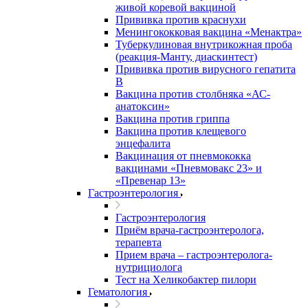
живой коревой вакциной
Прививка против краснухи
Менингококковая вакцина «Менактра»
Туберкулиновая внутрикожная проба
(реакция-Манту, диаскинтест)
Прививка против вирусного гепатита
В
Вакцина против столбняка «АС-
анатоксин»
Вакцина против гриппа
Вакцина против клещевого
энцефалита
Вакцинация от пневмококка
вакцинами «Пневмовакс 23» и
«Превенар 13»
Гастроэнтерология
Гастроэнтерология
Приём врача-гастроэнтеролога,
терапевта
Прием врача – гастроэнтеролога-
нутрициолога
Тест на Хеликобактер пилори
Гематология