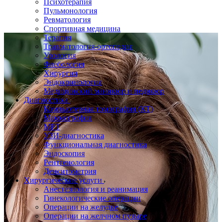
Психотерапия
Пульмонология
Ревматология
Спортивная медицина
Терапия
Травматология-ортопедия
Урология
Флебология
Хирургия
Эндокринология
Медицинский маникюр и педикюр
Диагностика
Компьютерная томография (КТ)
Маммография
МРТ
УЗИ-диагностика
Функциональная диагностика
Эндоскопия
Рентгенология
Денситометрия
Хирургические услуги
Анестезиология и реанимация
Гинекологические операции
Операции на желудке
Операции на желчном пузыре