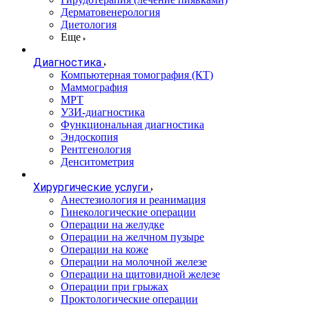
Дерматовенерология
Диетология
Еще
Диагностика
Компьютерная томография (КТ)
Маммография
МРТ
УЗИ-диагностика
Функциональная диагностика
Эндоскопия
Рентгенология
Денситометрия
Хирургические услуги
Анестезиология и реанимация
Гинекологические операции
Операции на желудке
Операции на желчном пузыре
Операции на коже
Операции на молочной железе
Операции на щитовидной железе
Операции при грыжах
Проктологические операции