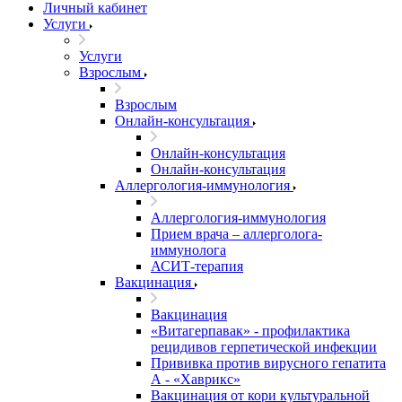
Личный кабинет
Услуги
Услуги
Взрослым
Взрослым
Онлайн-консультация
Онлайн-консультация
Онлайн-консультация
Аллергология-иммунология
Аллергология-иммунология
Прием врача – аллерголога-
иммунолога
АСИТ-терапия
Вакцинация
Вакцинация
«Витагерпавак» - профилактика
рецидивов герпетической инфекции
Прививка против вирусного гепатита
А - «Хаврикс»
Вакцинация от кори культуральной