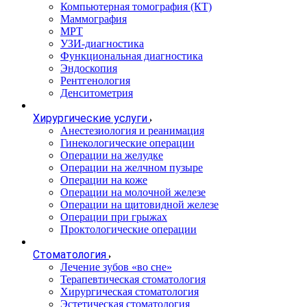
Компьютерная томография (КТ)
Маммография
МРТ
УЗИ-диагностика
Функциональная диагностика
Эндоскопия
Рентгенология
Денситометрия
Хирургические услуги
Анестезиология и реанимация
Гинекологические операции
Операции на желудке
Операции на желчном пузыре
Операции на коже
Операции на молочной железе
Операции на щитовидной железе
Операции при грыжах
Проктологические операции
Стоматология
Лечение зубов «во сне»
Терапевтическая стоматология
Хирургическая стоматология
Эстетическая стоматология