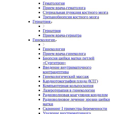
Гематология
Прием врача-гематолога
Стернальная пункция костного мозга
Трепанобиопсия костного мозга
Гериатрия
Гериатрия
Прием врача-гериатра
Гинекология
Гинекология
Прием врача-гинеколога
Биопсия шейки матки петлей
«Сургитрон»
Введение внутриматочного
контрацептива
Гинекологический массаж
Кардиотокография плода (КТГ)
Компьютерная кольпоскопия
Лазеротерапия в гинекологии
Радиоволновая коагуляция кондилом
Радиоволновое лечение эрозии шейки
матки
Скрининг I триместра беременности
Удаление внутриматочного