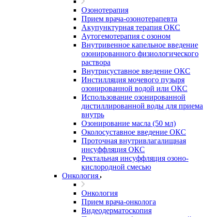
Озонотерапия
Прием врача-озонотерапевта
Акупунктурная терапия ОКС
Аутогемотерапия с озоном
Внутривенное капельное введение
озонированного физиологического
раствора
Внутрисуставное введение ОКС
Инстилляция мочевого пузыря
озонированной водой или ОКС
Использование озонированной
дистиллированной воды для приема
внутрь
Озонирование масла (50 мл)
Околосуставное введение ОКС
Проточная внутривлагалищная
инсуффляция ОКС
Ректальная инсуффляция озоно-
кислородной смесью
Онкология
Онкология
Прием врача-онколога
Видеодерматоскопия