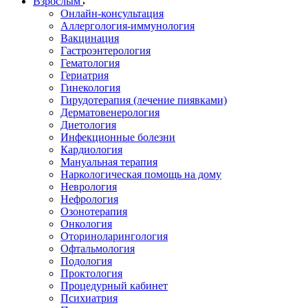
Взрослым
Онлайн-консультация
Аллергология-иммунология
Вакцинация
Гастроэнтерология
Гематология
Гериатрия
Гинекология
Гирудотерапия (лечение пиявками)
Дерматовенерология
Диетология
Инфекционные болезни
Кардиология
Мануальная терапия
Наркологическая помощь на дому
Неврология
Нефрология
Озонотерапия
Онкология
Оториноларингология
Офтальмология
Подология
Проктология
Процедурный кабинет
Психиатрия