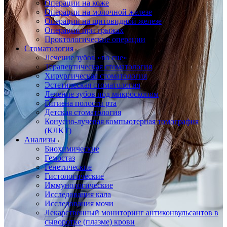
Операции на коже
Операции на молочной железе
Операции на щитовидной железе
Операции при грыжах
Проктологические операции
Стоматология
Лечение зубов «во сне»
Терапевтическая стоматология
Хирургическая стоматология
Эстетическая стоматология
Лечение зубов под микроскопом
Гигиена полости рта
Детская стоматология
Конусно-лучевая компьютерная томография
(КЛКТ)
Анализы
Биохимические
Гемостаз
Генетические
Гистологические
Иммунологические
Исследования кала
Исследования мочи
Лекарственный мониторинг антиконвульсантов в
сыворотке (плазме) крови