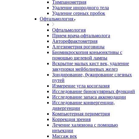
Тимпанометрия
Удаление инородного тела
Удаление серных пробок
Офтальмология
Офтальмология
Прием врача-офтальмолога
Авторефрактометрия
Алгезиметрия роговицы
Биомикроскопия коньюнктивы с
помощью щелевой лампы
Вскрытие малых кист век, удаление
закупорки мейболиевых желез
Зондирование, бужирование слезных
путей
Измерение угла косоглазия
Исследование бинокулярных функций
Исследование запаса аккомодации
Исследование конвергенции,
дивергенции
Компьютерная периметрия
Коррекция зрения
Лечение халязиона с помощью
инъекции
Массаж век