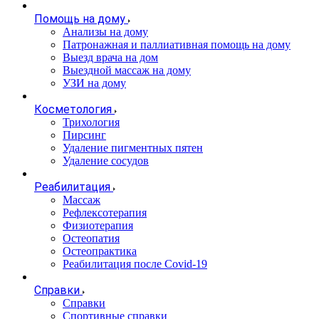
Помощь на дому
Анализы на дому
Патронажная и паллиативная помощь на дому
Выезд врача на дом
Выездной массаж на дому
УЗИ на дому
Косметология
Трихология
Пирсинг
Удаление пигментных пятен
Удаление сосудов
Реабилитация
Массаж
Рефлексотерапия
Физиотерапия
Остеопатия
Остеопрактика
Реабилитация после Covid-19
Справки
Справки
Спортивные справки