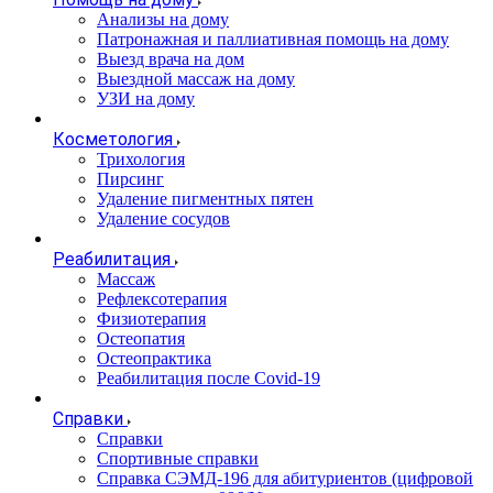
Анализы на дому
Патронажная и паллиативная помощь на дому
Выезд врача на дом
Выездной массаж на дому
УЗИ на дому
Косметология
Трихология
Пирсинг
Удаление пигментных пятен
Удаление сосудов
Реабилитация
Массаж
Рефлексотерапия
Физиотерапия
Остеопатия
Остеопрактика
Реабилитация после Covid-19
Справки
Справки
Спортивные справки
Справка СЭМД‑196 для абитуриентов (цифровой