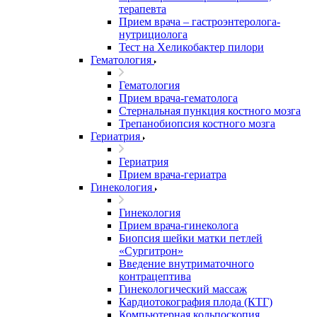
терапевта
Прием врача – гастроэнтеролога-
нутрициолога
Тест на Хеликобактер пилори
Гематология
Гематология
Прием врача-гематолога
Стернальная пункция костного мозга
Трепанобиопсия костного мозга
Гериатрия
Гериатрия
Прием врача-гериатра
Гинекология
Гинекология
Прием врача-гинеколога
Биопсия шейки матки петлей
«Сургитрон»
Введение внутриматочного
контрацептива
Гинекологический массаж
Кардиотокография плода (КТГ)
Компьютерная кольпоскопия