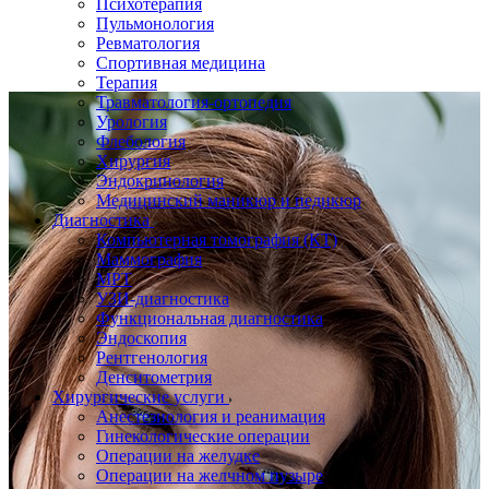
Психотерапия
Пульмонология
Ревматология
Спортивная медицина
Терапия
Травматология-ортопедия
Урология
Флебология
Хирургия
Эндокринология
Медицинский маникюр и педикюр
Диагностика
Компьютерная томография (КТ)
Маммография
МРТ
УЗИ-диагностика
Функциональная диагностика
Эндоскопия
Рентгенология
Денситометрия
Хирургические услуги
Анестезиология и реанимация
Гинекологические операции
Операции на желудке
Операции на желчном пузыре