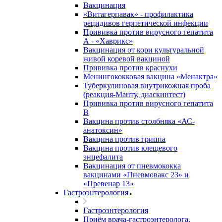
Вакцинация
«Витагерпавак» - профилактика
рецидивов герпетической инфекции
Прививка против вирусного гепатита
А - «Хаврикс»
Вакцинация от кори культуральной
живой коревой вакциной
Прививка против краснухи
Менингококковая вакцина «Менактра»
Туберкулиновая внутрикожная проба
(реакция-Манту, диаскинтест)
Прививка против вирусного гепатита
В
Вакцина против столбняка «АС-
анатоксин»
Вакцина против гриппа
Вакцина против клещевого
энцефалита
Вакцинация от пневмококка
вакцинами «Пневмовакс 23» и
«Превенар 13»
Гастроэнтерология
Гастроэнтерология
Приём врача-гастроэнтеролога,