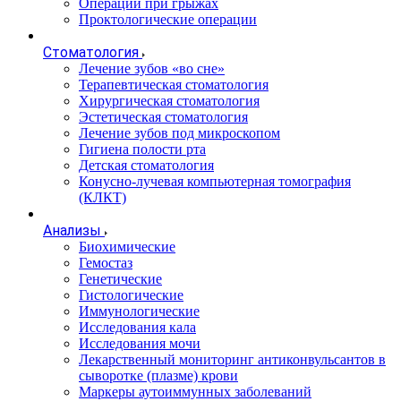
Операции при грыжах
Проктологические операции
Стоматология
Лечение зубов «во сне»
Терапевтическая стоматология
Хирургическая стоматология
Эстетическая стоматология
Лечение зубов под микроскопом
Гигиена полости рта
Детская стоматология
Конусно-лучевая компьютерная томография
(КЛКТ)
Анализы
Биохимические
Гемостаз
Генетические
Гистологические
Иммунологические
Исследования кала
Исследования мочи
Лекарственный мониторинг антиконвульсантов в
сыворотке (плазме) крови
Маркеры аутоиммунных заболеваний