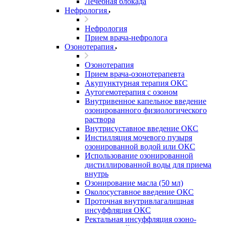
Лечебная блокада
Нефрология
Нефрология
Прием врача-нефролога
Озонотерапия
Озонотерапия
Прием врача-озонотерапевта
Акупунктурная терапия ОКС
Аутогемотерапия с озоном
Внутривенное капельное введение
озонированного физиологического
раствора
Внутрисуставное введение ОКС
Инстилляция мочевого пузыря
озонированной водой или ОКС
Использование озонированной
дистиллированной воды для приема
внутрь
Озонирование масла (50 мл)
Околосуставное введение ОКС
Проточная внутривлагалищная
инсуффляция ОКС
Ректальная инсуффляция озоно-