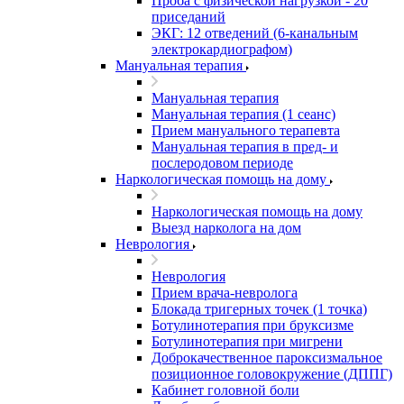
Проба с физической нагрузкой - 20
приседаний
ЭКГ: 12 отведений (6-канальным
электрокардиографом)
Мануальная терапия
Мануальная терапия
Мануальная терапия (1 сеанс)
Прием мануального терапевта
Мануальная терапия в пред- и
послеродовом периоде
Наркологическая помощь на дому
Наркологическая помощь на дому
Выезд нарколога на дом
Неврология
Неврология
Прием врача-невролога
Блокада тригерных точек (1 точка)
Ботулинотерапия при бруксизме
Ботулинотерапия при мигрени
Доброкачественное пароксизмальное
позиционное головокружение (ДППГ)
Кабинет головной боли