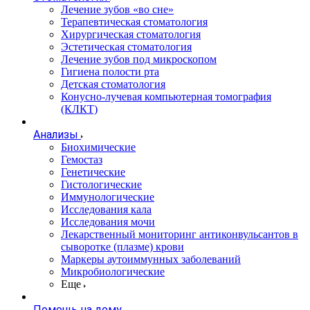
Лечение зубов «во сне»
Терапевтическая стоматология
Хирургическая стоматология
Эстетическая стоматология
Лечение зубов под микроскопом
Гигиена полости рта
Детская стоматология
Конусно-лучевая компьютерная томография
(КЛКТ)
Анализы
Биохимические
Гемостаз
Генетические
Гистологические
Иммунологические
Исследования кала
Исследования мочи
Лекарственный мониторинг антиконвульсантов в
сыворотке (плазме) крови
Маркеры аутоиммунных заболеваний
Микробиологические
Еще
Помощь на дому