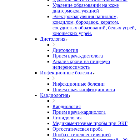
Удаление образований на коже
диатермокоагуляцией
Электрокоагуляция папиллом,
кондилом, бородавок, кератом,
сосудистых образований, белых угрей,
юношеских угрей.
Диетология
Диетология
Прием врача-диетолога
Анализ крови на пищевую
непереносимость
Инфекционные болезни
Инфекционные болезни
Прием врача-инфекциониста
Кардиология
Кардиология
Прием врача-кардиолога
Липидология
Медикаментозные пробы при ЭКГ
Ортостатическая проба
Проба с гипервентиляцией