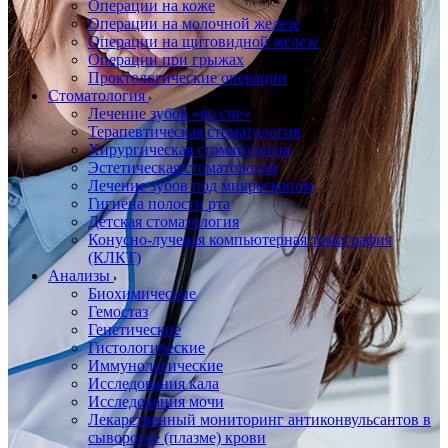
Операции на коже
Операции на молочной железе
Операции на щитовидной железе
Операции при грыжах
Проктологические операции
Стоматология
Лечение зубов «во сне»
Терапевтическая стоматология
Хирургическая стоматология
Эстетическая стоматология
Лечение зубов под микроскопом
Гигиена полости рта
Детская стоматология
Конусно-лучевая компьютерная томография
(КЛКТ)
Анализы
Биохимические
Гемостаз
Генетические
Гистологические
Иммунологические
Исследования кала
Исследования мочи
Лекарственный мониторинг антиконвульсантов в
сыворотке (плазме) крови