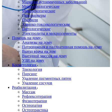
Маркеры аутоиммунных заболеваний
Микробиологические
Микроскопические
Онкомаркеры
Профили
Химико-токсикологические
Цитологические
Электролиты и микроэлементы
Помощь на дому
Анализы на дому
Патронажная и паллиативная помощь на дому
Выезд врача на дом
Выездной массаж на дому
УЗИ на дому
Косметология
Трихология
Пирсинг
Удаление пигментных пятен
Удаление сосудов
Реабилитация
Массаж
Рефлексотерапия
Физиотерапия
Остеопатия
Остеопрактика