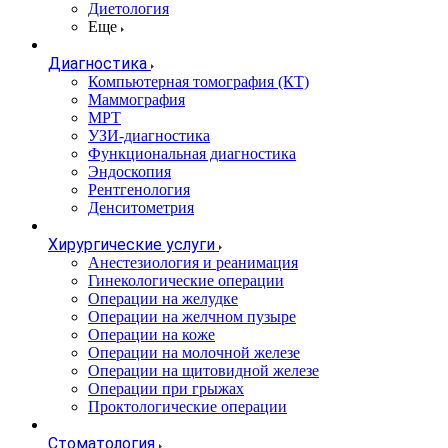
Диетология
Еще
Диагностика
Компьютерная томография (КТ)
Маммография
МРТ
УЗИ-диагностика
Функциональная диагностика
Эндоскопия
Рентгенология
Денситометрия
Хирургические услуги
Анестезиология и реанимация
Гинекологические операции
Операции на желудке
Операции на желчном пузыре
Операции на коже
Операции на молочной железе
Операции на щитовидной железе
Операции при грыжах
Проктологические операции
Стоматология