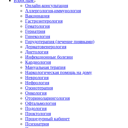
Взрослым
Онлайн-консультация
Аллергология-иммунология
Вакцинация
Гастроэнтерология
Гематология
Гериатрия
Гинекология
Гирудотерапия (лечение пиявками)
Дерматовенерология
Диетология
Инфекционные болезни
Кардиология
Мануальная терапия
Наркологическая помощь на дому
Неврология
Нефрология
Озонотерапия
Онкология
Оториноларингология
Офтальмология
Подология
Проктология
Процедурный кабинет
Психиатрия