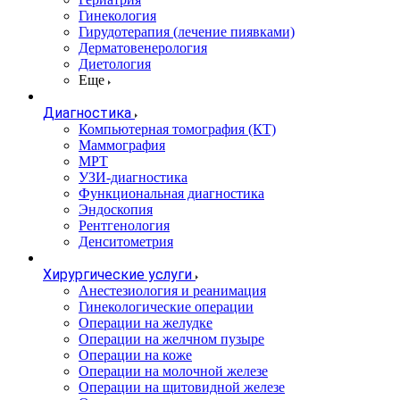
Гинекология
Гирудотерапия (лечение пиявками)
Дерматовенерология
Диетология
Еще
Диагностика
Компьютерная томография (КТ)
Маммография
МРТ
УЗИ-диагностика
Функциональная диагностика
Эндоскопия
Рентгенология
Денситометрия
Хирургические услуги
Анестезиология и реанимация
Гинекологические операции
Операции на желудке
Операции на желчном пузыре
Операции на коже
Операции на молочной железе
Операции на щитовидной железе