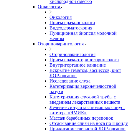
кислородной смесью
Онкология
Онкология
Прием врача-онколога
Видеодерматоскопия
Пункционная биопсия молочной
железы
Оториноларингология
Оториноларингология
Прием врача-оториноларинголога
Внутригортанное вливание
Вскрытие гематом, абсцессов, кист
ЛОР-органов
Исследование слуха
Катетеризация верхнечелюстной
пазухи
Катетеризация слуховой трубы с
введением лекарственных веществ
Лечение синусита с помощью синус-
катетера «ЯМИК»
Массаж барабанных перепонок
Отсасывание слизи из носа по Пройду
Прижигание слизистой ЛОР-органов