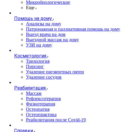
Микробиологические
Еще
Помощь на дому
Анализы на дому
Патронажная и паллиативная помощь на дому
Выезд врача на дом
Выездной массаж на дому
УЗИ на дому
Косметология
Трихология
Пирсинг
Удаление пигментных пятен
Удаление сосудов
Реабилитация
Массаж
Рефлексотерапия
Физиотерапия
Остеопатия
Остеопрактика
Реабилитация после Covid-19
Справки