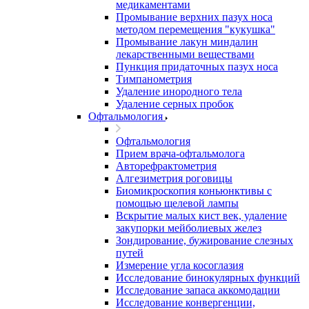
медикаментами
Промывание верхних пазух носа
методом перемещения "кукушка"
Промывание лакун миндалин
лекарственными веществами
Пункция придаточных пазух носа
Тимпанометрия
Удаление инородного тела
Удаление серных пробок
Офтальмология
Офтальмология
Прием врача-офтальмолога
Авторефрактометрия
Алгезиметрия роговицы
Биомикроскопия коньюнктивы с
помощью щелевой лампы
Вскрытие малых кист век, удаление
закупорки мейболиевых желез
Зондирование, бужирование слезных
путей
Измерение угла косоглазия
Исследование бинокулярных функций
Исследование запаса аккомодации
Исследование конвергенции,