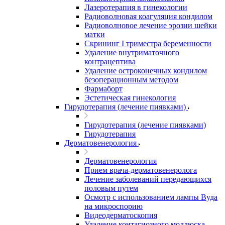
Лазеротерапия в гинекологии
Радиоволновая коагуляция кондилом
Радиоволновое лечение эрозии шейки
матки
Скрининг I триместра беременности
Удаление внутриматочного
контрацептива
Удаление остроконечных кондилом
безоперационным методом
Фармаборт
Эстетическая гинекология
Гирудотерапия (лечение пиявками)
Гирудотерапия (лечение пиявками)
Гирудотерапия
Дерматовенерология
Дерматовенерология
Прием врача-дерматовенеролога
Лечение заболеваний передающихся
половым путем
Осмотр с использованием лампы Вуда
на микроспорию
Видеодерматоскопия
Удаление контагиозного моллюска