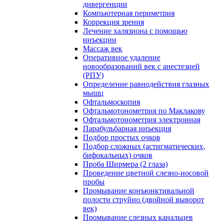
дивергенции
Компьютерная периметрия
Коррекция зрения
Лечение халязиона с помощью
инъекции
Массаж век
Оперативное удаление
новообразований век с анестезией
(РПУ)
Определение равнодействия глазных
мышц
Офтальмоскопия
Офтальмотонометрия по Маклакову
Офтальмотонометрия электронная
Парабульбарная инъекция
Подбор простых очков
Подбор сложных (астигматических,
бифокальных) очков
Проба Ширмера (2 глаза)
Проведение цветной слезно-носовой
пробы
Промывание конъюнктивальной
полости струйно (двойной выворот
век)
Промывание слезных канальцев