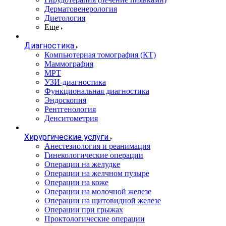
Дерматовенерология
Диетология
Еще
Диагностика
Компьютерная томография (КТ)
Маммография
МРТ
УЗИ-диагностика
Функциональная диагностика
Эндоскопия
Рентгенология
Денситометрия
Хирургические услуги
Анестезиология и реанимация
Гинекологические операции
Операции на желудке
Операции на желчном пузыре
Операции на коже
Операции на молочной железе
Операции на щитовидной железе
Операции при грыжах
Проктологические операции