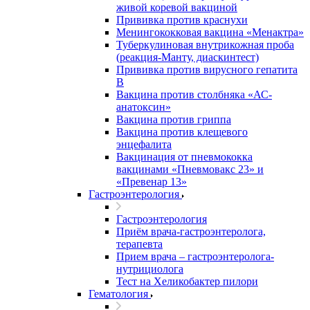
живой коревой вакциной
Прививка против краснухи
Менингококковая вакцина «Менактра»
Туберкулиновая внутрикожная проба
(реакция-Манту, диаскинтест)
Прививка против вирусного гепатита
В
Вакцина против столбняка «АС-
анатоксин»
Вакцина против гриппа
Вакцина против клещевого
энцефалита
Вакцинация от пневмококка
вакцинами «Пневмовакс 23» и
«Превенар 13»
Гастроэнтерология
Гастроэнтерология
Приём врача-гастроэнтеролога,
терапевта
Прием врача – гастроэнтеролога-
нутрициолога
Тест на Хеликобактер пилори
Гематология