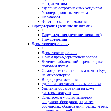
контрацептива
Удаление остроконечных кондилом
безоперационным методом
Фармаборт
Эстетическая гинекология
Гирудотерапия (лечение пиявками)
Гирудотерапия (лечение пиявками)
Гирудотерапия
Дерматовенерология
Дерматовенерология
Прием врача-дерматовенеролога
Лечение заболеваний передающихся
половым путем
Осмотр с использованием лампы Вуда
на микроспорию
Видеодерматоскопия
Удаление контагиозного моллюска
Удаление образований на коже
диатермокоагуляцией
Электрокоагуляция папиллом,
кондилом, бородавок, кератом,
сосудистых образований, белых угрей,
юношеских угрей.