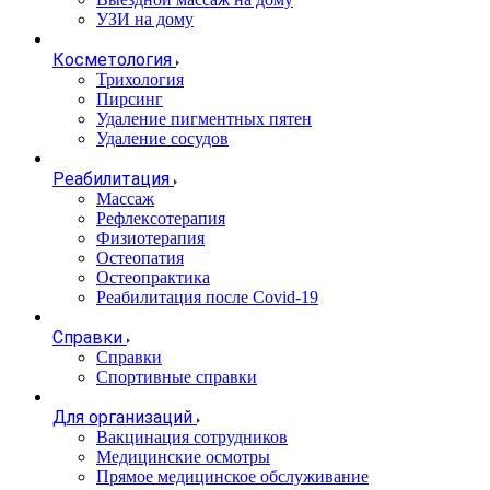
УЗИ на дому
Косметология
Трихология
Пирсинг
Удаление пигментных пятен
Удаление сосудов
Реабилитация
Массаж
Рефлексотерапия
Физиотерапия
Остеопатия
Остеопрактика
Реабилитация после Covid-19
Справки
Справки
Спортивные справки
Для организаций
Вакцинация сотрудников
Медицинские осмотры
Прямое медицинское обслуживание