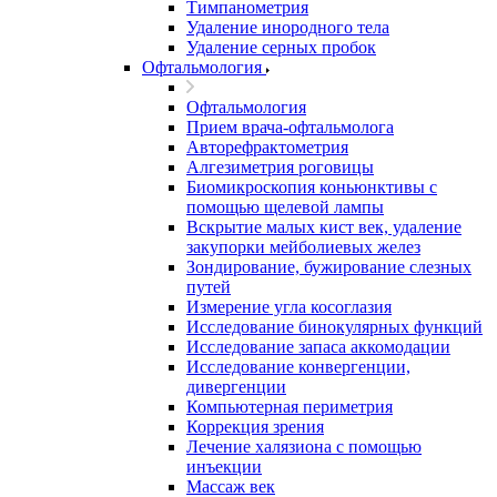
Тимпанометрия
Удаление инородного тела
Удаление серных пробок
Офтальмология
Офтальмология
Прием врача-офтальмолога
Авторефрактометрия
Алгезиметрия роговицы
Биомикроскопия коньюнктивы с
помощью щелевой лампы
Вскрытие малых кист век, удаление
закупорки мейболиевых желез
Зондирование, бужирование слезных
путей
Измерение угла косоглазия
Исследование бинокулярных функций
Исследование запаса аккомодации
Исследование конвергенции,
дивергенции
Компьютерная периметрия
Коррекция зрения
Лечение халязиона с помощью
инъекции
Массаж век