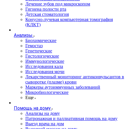
Лечение зубов под микроскопом
Гигиена полости рта
Детская стоматология
Конусно-лучевая компьютерная томография
(КЛКТ)
Анализы
Биохимические
Гемостаз
Генетические
Гистологические
Иммунологические
Исследования кала
Исследования мочи
Лекарственный мониторинг антиконвульсантов в
сыворотке (плазме) крови
Маркеры аутоиммунных заболеваний
Микробиологические
Еще
Помощь на дому
Анализы на дому
Патронажная и паллиативная помощь на дому
Выезд врача на дом
Выездной массаж на дому