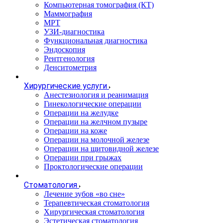
Компьютерная томография (КТ)
Маммография
МРТ
УЗИ-диагностика
Функциональная диагностика
Эндоскопия
Рентгенология
Денситометрия
Хирургические услуги
Анестезиология и реанимация
Гинекологические операции
Операции на желудке
Операции на желчном пузыре
Операции на коже
Операции на молочной железе
Операции на щитовидной железе
Операции при грыжах
Проктологические операции
Стоматология
Лечение зубов «во сне»
Терапевтическая стоматология
Хирургическая стоматология
Эстетическая стоматология