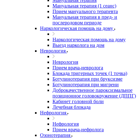
Мануальная терапия
Мануальная терапия (1 сеанс)
Прием мануального терапевта
Мануальная терапия в пред- и
послеродовом периоде
Наркологическая помощь на дому
Наркологическая помощь на дому
Выезд нарколога на дом
Неврология
Неврология
Прием врача-невролога
Блокада тригерных точек (1 точка)
Ботулинотерапия при бруксизме
Ботулинотерапия при мигрени
Доброкачественное пароксизмальное
позиционное головокружение (ДППГ)
Кабинет головной боли
Лечебная блокада
Нефрология
Нефрология
Прием врача-нефролога
Озонотерапия