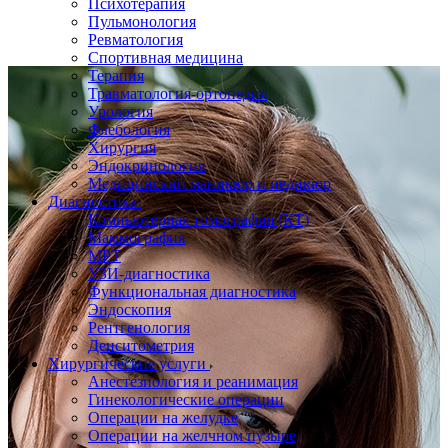
Психотерапия
Пульмонология
Ревматология
Спортивная медицина
Терапия
Травматология-ортопедия
Урология
Флебология
Хирургия
Эндокринология
Медицинский маникюр и педикюр
Диагностика
Компьютерная томография (КТ)
Маммография
МРТ
УЗИ-диагностика
Функциональная диагностика
Эндоскопия
Рентгенология
Денситометрия
Хирургические услуги
Анестезиология и реанимация
Гинекологические операции
Операции на желудке
Операции на желчном пузыре