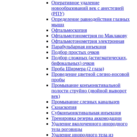
Оперативное удаление
новообразований век с анестезией
(РПУ)
Определение равнодействия глазных
мышц
Офтальмоскопия
Офтальмотонометрия по Маклакову
Офтальмотонометрия электронная
Парабульбарная инъекция
Подбор простых очков
Подбор сложных (астигматических,
бифокальных) очков
Проба Ширмера (2 глаза)
Проведение цветной слезно-носовой
пробы
Промывание конъюнктивальной
полости струйно (двойной выворот
век)
Промывание слезных канальцев
Скиаскопия
Субконъюнктивальная инъекция
Тренировка резерва аккомодации
Удаление вколоченного инородного
тела роговицы
Удаление инородного тела из