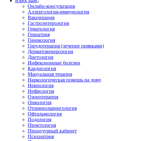
Взрослым
Онлайн-консультация
Аллергология-иммунология
Вакцинация
Гастроэнтерология
Гематология
Гериатрия
Гинекология
Гирудотерапия (лечение пиявками)
Дерматовенерология
Диетология
Инфекционные болезни
Кардиология
Мануальная терапия
Наркологическая помощь на дому
Неврология
Нефрология
Озонотерапия
Онкология
Оториноларингология
Офтальмология
Подология
Проктология
Процедурный кабинет
Психиатрия