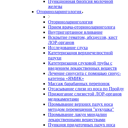
Пункционная биопсия молочной
железы
Оториноларингология
Оториноларингология
Прием врача-оториноларинголога
Внутригортанное вливание
Вскрытие гематом, абсцессов, кист
ЛОР-органов
Исследование слуха
Катетеризация верхнечелюстной
пазухи
Катетеризация слуховой трубы с
введением лекарственных веществ
Лечение синусита с помощью синус-
катетера «ЯМИК»
Массаж барабанных перепонок
Отсасывание слизи из носа по Пройду
Прижигание слизистой ЛОР-органов
медикаментами
Промывание верхних пазух носа
методом перемещения "кукушка"
Промывание лакун миндалин
лекарственными веществами
Пункция придаточных пазух носа