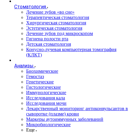
Стоматология
Лечение зубов «во сне»
Терапевтическая стоматология
Хирургическая стоматология
Эстетическая стоматология
Лечение зубов под микроскопом
Гигиена полости рта
Детская стоматология
Конусно-лучевая компьютерная томография
(КЛКТ)
Анализы
Биохимические
Гемостаз
Генетические
Гистологические
Иммунологические
Исследования кала
Исследования мочи
Лекарственный мониторинг антиконвульсантов в
сыворотке (плазме) крови
Маркеры аутоиммунных заболеваний
Микробиологические
Еще