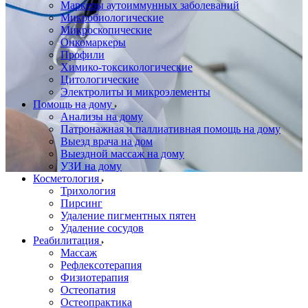
Маркеры аутоиммунных заболеваний
Микробиологические
Микроскопические
Онкомаркеры
Профили
Химико-токсикологические
Цитологические
Электролиты и микроэлементы
Помощь на дому
Анализы на дому
Патронажная и паллиативная помощь на дому
Выезд врача на дом
Выездной массаж на дому
УЗИ на дому
Косметология
Трихология
Пирсинг
Удаление пигментных пятен
Удаление сосудов
Реабилитация
Массаж
Рефлексотерапия
Физиотерапия
Остеопатия
Остеопрактика