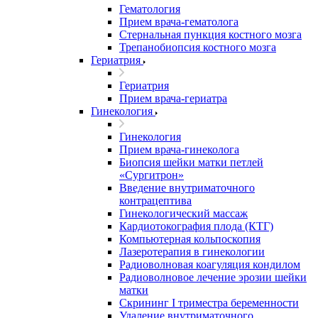
Гематология
Прием врача-гематолога
Стернальная пункция костного мозга
Трепанобиопсия костного мозга
Гериатрия
Гериатрия
Прием врача-гериатра
Гинекология
Гинекология
Прием врача-гинеколога
Биопсия шейки матки петлей
«Сургитрон»
Введение внутриматочного
контрацептива
Гинекологический массаж
Кардиотокография плода (КТГ)
Компьютерная кольпоскопия
Лазеротерапия в гинекологии
Радиоволновая коагуляция кондилом
Радиоволновое лечение эрозии шейки
матки
Скрининг I триместра беременности
Удаление внутриматочного