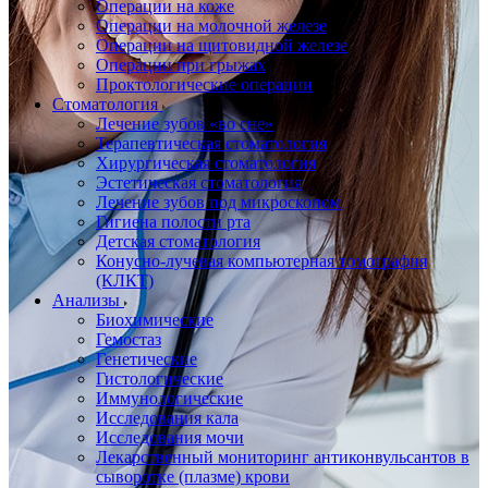
Операции на коже
Операции на молочной железе
Операции на щитовидной железе
Операции при грыжах
Проктологические операции
Стоматология
Лечение зубов «во сне»
Терапевтическая стоматология
Хирургическая стоматология
Эстетическая стоматология
Лечение зубов под микроскопом
Гигиена полости рта
Детская стоматология
Конусно-лучевая компьютерная томография
(КЛКТ)
Анализы
Биохимические
Гемостаз
Генетические
Гистологические
Иммунологические
Исследования кала
Исследования мочи
Лекарственный мониторинг антиконвульсантов в
сыворотке (плазме) крови