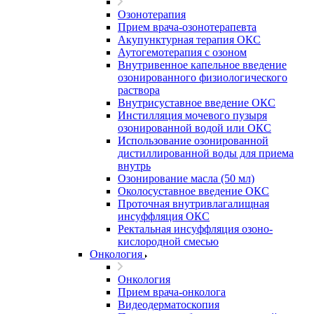
Озонотерапия
Прием врача-озонотерапевта
Акупунктурная терапия ОКС
Аутогемотерапия с озоном
Внутривенное капельное введение
озонированного физиологического
раствора
Внутрисуставное введение ОКС
Инстилляция мочевого пузыря
озонированной водой или ОКС
Использование озонированной
дистиллированной воды для приема
внутрь
Озонирование масла (50 мл)
Околосуставное введение ОКС
Проточная внутривлагалищная
инсуффляция ОКС
Ректальная инсуффляция озоно-
кислородной смесью
Онкология
Онкология
Прием врача-онколога
Видеодерматоскопия