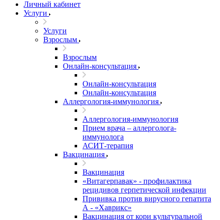
Личный кабинет
Услуги
Услуги
Взрослым
Взрослым
Онлайн-консультация
Онлайн-консультация
Онлайн-консультация
Аллергология-иммунология
Аллергология-иммунология
Прием врача – аллерголога-
иммунолога
АСИТ-терапия
Вакцинация
Вакцинация
«Витагерпавак» - профилактика
рецидивов герпетической инфекции
Прививка против вирусного гепатита
А - «Хаврикс»
Вакцинация от кори культуральной