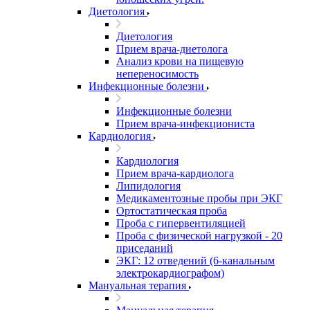
Диетология
Диетология
Прием врача-диетолога
Анализ крови на пищевую
непереносимость
Инфекционные болезни
Инфекционные болезни
Прием врача-инфекциониста
Кардиология
Кардиология
Прием врача-кардиолога
Липидология
Медикаментозные пробы при ЭКГ
Ортостатическая проба
Проба с гипервентиляцией
Проба с физической нагрузкой - 20
приседаний
ЭКГ: 12 отведений (6-канальным
электрокардиографом)
Мануальная терапия