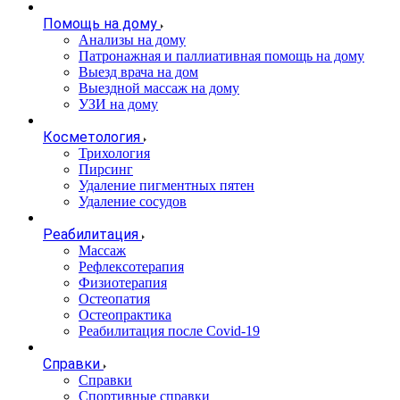
Помощь на дому
Анализы на дому
Патронажная и паллиативная помощь на дому
Выезд врача на дом
Выездной массаж на дому
УЗИ на дому
Косметология
Трихология
Пирсинг
Удаление пигментных пятен
Удаление сосудов
Реабилитация
Массаж
Рефлексотерапия
Физиотерапия
Остеопатия
Остеопрактика
Реабилитация после Covid-19
Справки
Справки
Спортивные справки