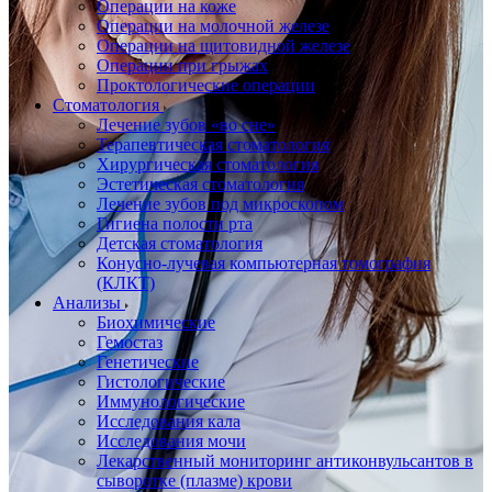
Операции на коже
Операции на молочной железе
Операции на щитовидной железе
Операции при грыжах
Проктологические операции
Стоматология
Лечение зубов «во сне»
Терапевтическая стоматология
Хирургическая стоматология
Эстетическая стоматология
Лечение зубов под микроскопом
Гигиена полости рта
Детская стоматология
Конусно-лучевая компьютерная томография
(КЛКТ)
Анализы
Биохимические
Гемостаз
Генетические
Гистологические
Иммунологические
Исследования кала
Исследования мочи
Лекарственный мониторинг антиконвульсантов в
сыворотке (плазме) крови