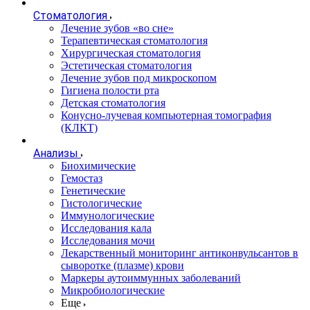
Стоматология
Лечение зубов «во сне»
Терапевтическая стоматология
Хирургическая стоматология
Эстетическая стоматология
Лечение зубов под микроскопом
Гигиена полости рта
Детская стоматология
Конусно-лучевая компьютерная томография
(КЛКТ)
Анализы
Биохимические
Гемостаз
Генетические
Гистологические
Иммунологические
Исследования кала
Исследования мочи
Лекарственный мониторинг антиконвульсантов в
сыворотке (плазме) крови
Маркеры аутоиммунных заболеваний
Микробиологические
Еще