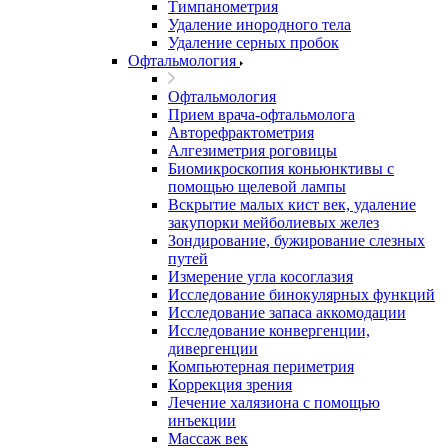
Тимпанометрия
Удаление инородного тела
Удаление серных пробок
Офтальмология
Офтальмология
Прием врача-офтальмолога
Авторефрактометрия
Алгезиметрия роговицы
Биомикроскопия коньюнктивы с
помощью щелевой лампы
Вскрытие малых кист век, удаление
закупорки мейболиевых желез
Зондирование, бужирование слезных
путей
Измерение угла косоглазия
Исследование бинокулярных функций
Исследование запаса аккомодации
Исследование конвергенции,
дивергенции
Компьютерная периметрия
Коррекция зрения
Лечение халязиона с помощью
инъекции
Массаж век