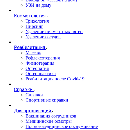
УЗИ на дому
Косметология
Трихология
Пирсинг
Удаление пигментных пятен
Удаление сосудов
Реабилитация
Массаж
Рефлексотерапия
Физиотерапия
Остеопатия
Остеопрактика
Реабилитация после Covid-19
Справки
Справки
Спортивные справки
Для организаций
Вакцинация сотрудников
Медицинские осмотры
Прямое медицинское обслуживание