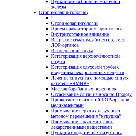
Пункционная биопсия молочной
железы
Оториноларингология
Оториноларингология
Прием врача-оториноларинголога
Внутригортанное вливание
Вскрытие гематом, абсцессов, кист
ЛОР-органов
Исследование слуха
Катетеризация верхнечелюстной
пазухи
Катетеризация слуховой трубы с
введением лекарственных веществ
Лечение синусита с помощью синус-
катетера «ЯМИК»
Массаж барабанных перепонок
Отсасывание слизи из носа по Пройду
Прижигание слизистой ЛОР-органов
медикаментами
Промывание верхних пазух носа
методом перемещения "кукушка"
Промывание лакун миндалин
лекарственными веществами
Пункция придаточных пазух носа