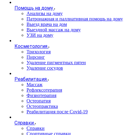
Помощь на дому
Анализы на дому
Патронажная и паллиативная помощь на дому
Выезд врача на дом
Выездной массаж на дому
УЗИ на дому
Косметология
Трихология
Пирсинг
Удаление пигментных пятен
Удаление сосудов
Реабилитация
Массаж
Рефлексотерапия
Физиотерапия
Остеопатия
Остеопрактика
Реабилитация после Covid-19
Справки
Справки
Спортивные справки