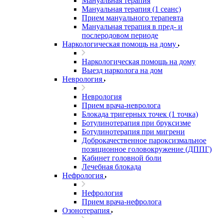
Мануальная терапия
Мануальная терапия (1 сеанс)
Прием мануального терапевта
Мануальная терапия в пред- и
послеродовом периоде
Наркологическая помощь на дому
Наркологическая помощь на дому
Выезд нарколога на дом
Неврология
Неврология
Прием врача-невролога
Блокада тригерных точек (1 точка)
Ботулинотерапия при бруксизме
Ботулинотерапия при мигрени
Доброкачественное пароксизмальное
позиционное головокружение (ДППГ)
Кабинет головной боли
Лечебная блокада
Нефрология
Нефрология
Прием врача-нефролога
Озонотерапия