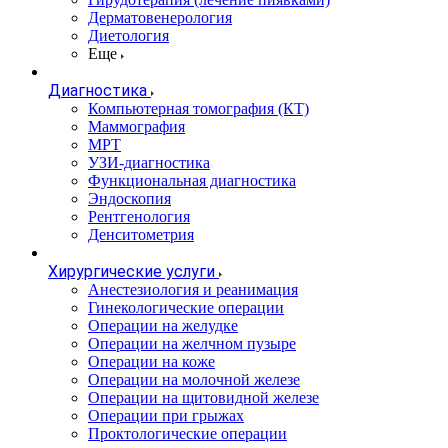
Дерматовенерология
Диетология
Еще
Диагностика
Компьютерная томография (КТ)
Маммография
МРТ
УЗИ-диагностика
Функциональная диагностика
Эндоскопия
Рентгенология
Денситометрия
Хирургические услуги
Анестезиология и реанимация
Гинекологические операции
Операции на желудке
Операции на желчном пузыре
Операции на коже
Операции на молочной железе
Операции на щитовидной железе
Операции при грыжах
Проктологические операции