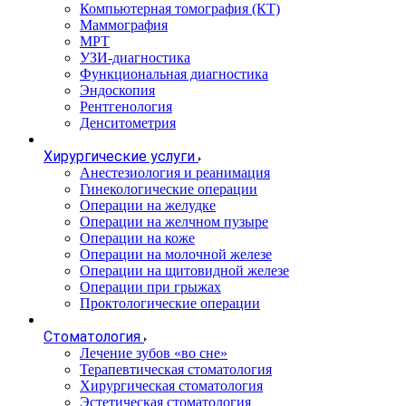
Компьютерная томография (КТ)
Маммография
МРТ
УЗИ-диагностика
Функциональная диагностика
Эндоскопия
Рентгенология
Денситометрия
Хирургические услуги
Анестезиология и реанимация
Гинекологические операции
Операции на желудке
Операции на желчном пузыре
Операции на коже
Операции на молочной железе
Операции на щитовидной железе
Операции при грыжах
Проктологические операции
Стоматология
Лечение зубов «во сне»
Терапевтическая стоматология
Хирургическая стоматология
Эстетическая стоматология