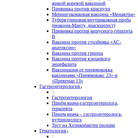
живой коревой вакциной
Прививка против краснухи
Менингококковая вакцина «Менактра»
Туберкулиновая внутрикожная проба
(реакция-Манту, диаскинтест)
Прививка против вирусного гепатита
В
Вакцина против столбняка «АС-
анатоксин»
Вакцина против гриппа
Вакцина против клещевого
энцефалита
Вакцинация от пневмококка
вакцинами «Пневмовакс 23» и
«Превенар 13»
Гастроэнтерология
Гастроэнтерология
Приём врача-гастроэнтеролога,
терапевта
Прием врача – гастроэнтеролога-
нутрициолога
Тест на Хеликобактер пилори
Гематология