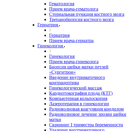
Гематология
Прием врача-гематолога
Стернальная пункция костного мозга
Трепанобиопсия костного мозга
Гериатрия
Гериатрия
Прием врача-гериатра
Гинекология
Гинекология
Прием врача-гинеколога
Биопсия шейки матки петлей
«Сургитрон»
Введение внутриматочного
контрацептива
Гинекологический массаж
Кардиотокография плода (КТГ)
Компьютерная кольпоскопия
Лазеротерапия в гинекологии
Радиоволновая коагуляция кондилом
Радиоволновое лечение эрозии шейки
матки
Скрининг I триместра беременности
Удаление внутриматочного