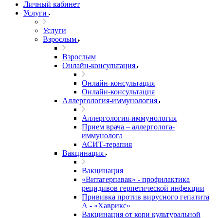
Личный кабинет
Услуги
Услуги
Взрослым
Взрослым
Онлайн-консультация
Онлайн-консультация
Онлайн-консультация
Аллергология-иммунология
Аллергология-иммунология
Прием врача – аллерголога-
иммунолога
АСИТ-терапия
Вакцинация
Вакцинация
«Витагерпавак» - профилактика
рецидивов герпетической инфекции
Прививка против вирусного гепатита
А - «Хаврикс»
Вакцинация от кори культуральной