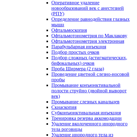
Оперативное удаление
новообразований век с анестезией
(РПУ)
Определение равнодействия глазных
мышц
Офтальмоскопия
Офтальмотонометрия по Маклакову
Офтальмотонометрия электронная
Парабульбарная инъекция
Подбор простых очков
Подбор сложных (астигматических,
бифокальных) очков
Проба Ширмера (2 глаза)
Проведение цветной слезно-носовой
пробы
Промывание конъюнктивальной
полости струйно (двойной выворот
век)
Промывание слезных канальцев
Скиаскопия
Субконъюнктивальная инъекция
Тренировка резерва аккомодации
Удаление вколоченного инородного
тела роговицы
Удаление инородного тела из