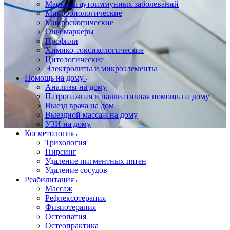
Маркеры аутоиммунных заболеваний
Микробиологические
Микроскопические
Онкомаркеры
Профили
Химико-токсикологические
Цитологические
Электролиты и микроэлементы
Помощь на дому
Анализы на дому
Патронажная и паллиативная помощь на дому
Выезд врача на дом
Выездной массаж на дому
УЗИ на дому
Косметология
Трихология
Пирсинг
Удаление пигментных пятен
Удаление сосудов
Реабилитация
Массаж
Рефлексотерапия
Физиотерапия
Остеопатия
Остеопрактика