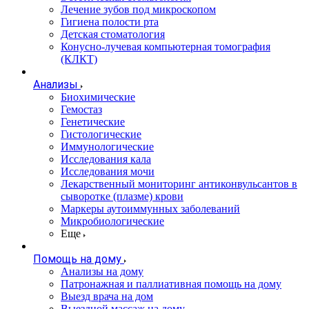
Лечение зубов под микроскопом
Гигиена полости рта
Детская стоматология
Конусно-лучевая компьютерная томография
(КЛКТ)
Анализы
Биохимические
Гемостаз
Генетические
Гистологические
Иммунологические
Исследования кала
Исследования мочи
Лекарственный мониторинг антиконвульсантов в
сыворотке (плазме) крови
Маркеры аутоиммунных заболеваний
Микробиологические
Еще
Помощь на дому
Анализы на дому
Патронажная и паллиативная помощь на дому
Выезд врача на дом
Выездной массаж на дому