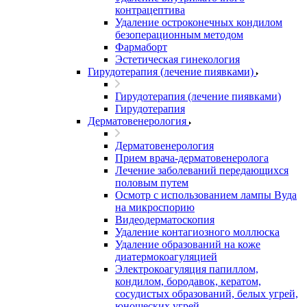
контрацептива
Удаление остроконечных кондилом
безоперационным методом
Фармаборт
Эстетическая гинекология
Гирудотерапия (лечение пиявками)
Гирудотерапия (лечение пиявками)
Гирудотерапия
Дерматовенерология
Дерматовенерология
Прием врача-дерматовенеролога
Лечение заболеваний передающихся
половым путем
Осмотр с использованием лампы Вуда
на микроспорию
Видеодерматоскопия
Удаление контагиозного моллюска
Удаление образований на коже
диатермокоагуляцией
Электрокоагуляция папиллом,
кондилом, бородавок, кератом,
сосудистых образований, белых угрей,
юношеских угрей.