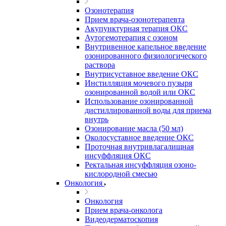
Озонотерапия
Прием врача-озонотерапевта
Акупунктурная терапия ОКС
Аутогемотерапия с озоном
Внутривенное капельное введение
озонированного физиологического
раствора
Внутрисуставное введение ОКС
Инстилляция мочевого пузыря
озонированной водой или ОКС
Использование озонированной
дистиллированной воды для приема
внутрь
Озонирование масла (50 мл)
Околосуставное введение ОКС
Проточная внутривлагалищная
инсуффляция ОКС
Ректальная инсуффляция озоно-
кислородной смесью
Онкология
Онкология
Прием врача-онколога
Видеодерматоскопия