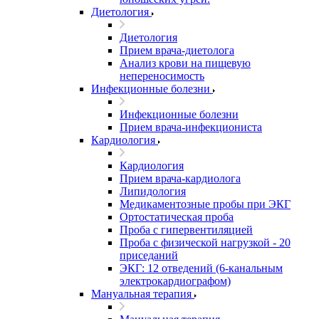
Диетология
Диетология
Прием врача-диетолога
Анализ крови на пищевую
непереносимость
Инфекционные болезни
Инфекционные болезни
Прием врача-инфекциониста
Кардиология
Кардиология
Прием врача-кардиолога
Липидология
Медикаментозные пробы при ЭКГ
Ортостатическая проба
Проба с гипервентиляцией
Проба с физической нагрузкой - 20
приседаний
ЭКГ: 12 отведений (6-канальным
электрокардиографом)
Мануальная терапия