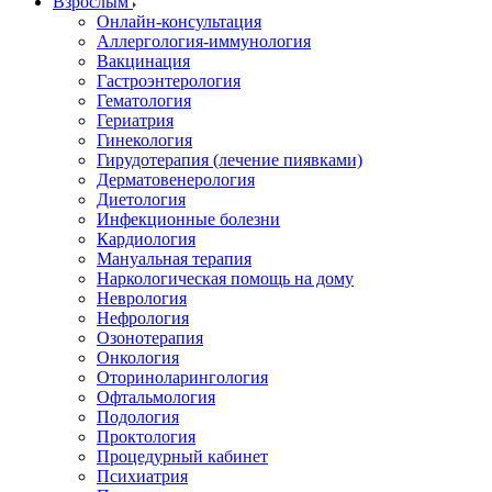
Взрослым
Онлайн-консультация
Аллергология-иммунология
Вакцинация
Гастроэнтерология
Гематология
Гериатрия
Гинекология
Гирудотерапия (лечение пиявками)
Дерматовенерология
Диетология
Инфекционные болезни
Кардиология
Мануальная терапия
Наркологическая помощь на дому
Неврология
Нефрология
Озонотерапия
Онкология
Оториноларингология
Офтальмология
Подология
Проктология
Процедурный кабинет
Психиатрия