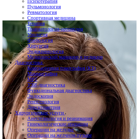
Психотерапия
Пульмонология
Ревматология
Спортивная медицина
Терапия
Травматология-ортопедия
Урология
Флебология
Хирургия
Эндокринология
Медицинский маникюр и педикюр
Диагностика
Компьютерная томография (КТ)
Маммография
МРТ
УЗИ-диагностика
Функциональная диагностика
Эндоскопия
Рентгенология
Денситометрия
Хирургические услуги
Анестезиология и реанимация
Гинекологические операции
Операции на желудке
Операции на желчном пузыре