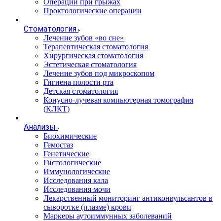
Операции при грыжах
Проктологические операции
Стоматология
Лечение зубов «во сне»
Терапевтическая стоматология
Хирургическая стоматология
Эстетическая стоматология
Лечение зубов под микроскопом
Гигиена полости рта
Детская стоматология
Конусно-лучевая компьютерная томография
(КЛКТ)
Анализы
Биохимические
Гемостаз
Генетические
Гистологические
Иммунологические
Исследования кала
Исследования мочи
Лекарственный мониторинг антиконвульсантов в
сыворотке (плазме) крови
Маркеры аутоиммунных заболеваний