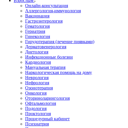
Взрослым
Онлайн-консультация
Аллергология-иммунология
Вакцинация
Гастроэнтерология
Гематология
Гериатрия
Гинекология
Гирудотерапия (лечение пиявками)
Дерматовенерология
Диетология
Инфекционные болезни
Кардиология
Мануальная терапия
Наркологическая помощь на дому
Неврология
Нефрология
Озонотерапия
Онкология
Оториноларингология
Офтальмология
Подология
Проктология
Процедурный кабинет
Психиатрия