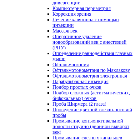
дивергенции
Компьютерная периметрия
Коррекция зрения
Лечение халязиона с помощью
инъекции
Массаж век
Оперативное удаление
новообразований век с анестезией
(РПУ)
Определение равнодействия глазных
мышц
Офтальмоскопия
Офтальмотонометрия по Маклакову
Офтальмотонометрия электронная
Парабульбарная инъекция
Подбор простых очков
Подбор сложных (астигматических,
бифокальных) очков
Проба Ширмера (2 глаза)
Проведение цветной слезно-носовой
пробы
Промывание конъюнктивальной
полости струйно (двойной выворот
век)
Промывание слезных канальцев