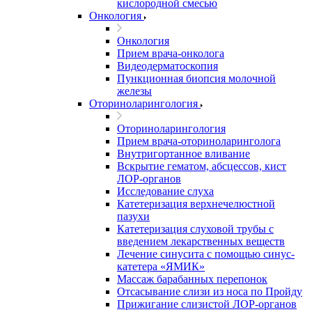
кислородной смесью
Онкология
Онкология
Прием врача-онколога
Видеодерматоскопия
Пункционная биопсия молочной
железы
Оториноларингология
Оториноларингология
Прием врача-оториноларинголога
Внутригортанное вливание
Вскрытие гематом, абсцессов, кист
ЛОР-органов
Исследование слуха
Катетеризация верхнечелюстной
пазухи
Катетеризация слуховой трубы с
введением лекарственных веществ
Лечение синусита с помощью синус-
катетера «ЯМИК»
Массаж барабанных перепонок
Отсасывание слизи из носа по Пройду
Прижигание слизистой ЛОР-органов