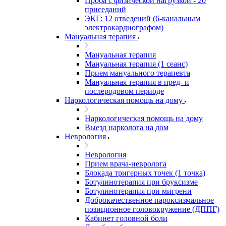
Проба с физической нагрузкой - 20
приседаний
ЭКГ: 12 отведений (6-канальным
электрокардиографом)
Мануальная терапия
Мануальная терапия
Мануальная терапия (1 сеанс)
Прием мануального терапевта
Мануальная терапия в пред- и
послеродовом периоде
Наркологическая помощь на дому
Наркологическая помощь на дому
Выезд нарколога на дом
Неврология
Неврология
Прием врача-невролога
Блокада тригерных точек (1 точка)
Ботулинотерапия при бруксизме
Ботулинотерапия при мигрени
Доброкачественное пароксизмальное
позиционное головокружение (ДППГ)
Кабинет головной боли