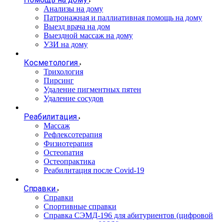
Анализы на дому
Патронажная и паллиативная помощь на дому
Выезд врача на дом
Выездной массаж на дому
УЗИ на дому
Косметология
Трихология
Пирсинг
Удаление пигментных пятен
Удаление сосудов
Реабилитация
Массаж
Рефлексотерапия
Физиотерапия
Остеопатия
Остеопрактика
Реабилитация после Covid-19
Справки
Справки
Спортивные справки
Справка СЭМД‑196 для абитуриентов (цифровой