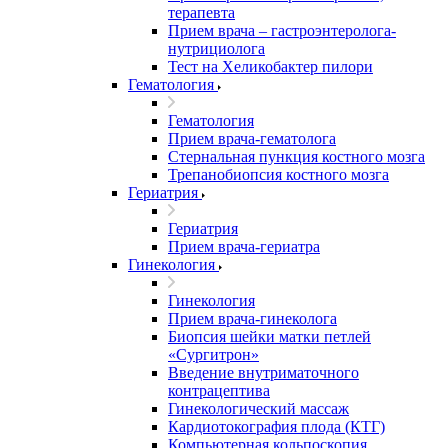
терапевта
Прием врача – гастроэнтеролога-
нутрициолога
Тест на Хеликобактер пилори
Гематология
Гематология
Прием врача-гематолога
Стернальная пункция костного мозга
Трепанобиопсия костного мозга
Гериатрия
Гериатрия
Прием врача-гериатра
Гинекология
Гинекология
Прием врача-гинеколога
Биопсия шейки матки петлей
«Сургитрон»
Введение внутриматочного
контрацептива
Гинекологический массаж
Кардиотокография плода (КТГ)
Компьютерная кольпоскопия