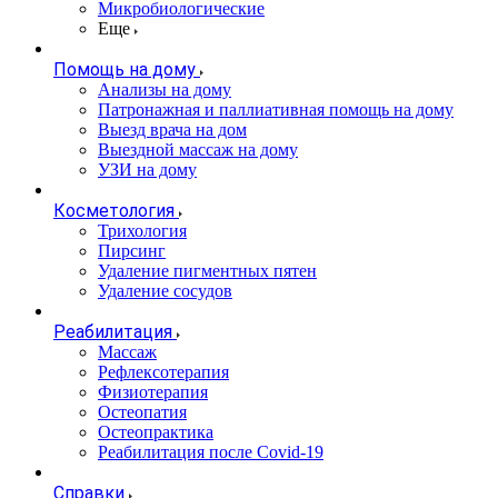
Микробиологические
Еще
Помощь на дому
Анализы на дому
Патронажная и паллиативная помощь на дому
Выезд врача на дом
Выездной массаж на дому
УЗИ на дому
Косметология
Трихология
Пирсинг
Удаление пигментных пятен
Удаление сосудов
Реабилитация
Массаж
Рефлексотерапия
Физиотерапия
Остеопатия
Остеопрактика
Реабилитация после Covid-19
Справки