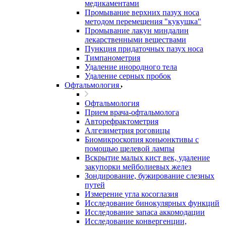
медикаментами
Промывание верхних пазух носа
методом перемещения "кукушка"
Промывание лакун миндалин
лекарственными веществами
Пункция придаточных пазух носа
Тимпанометрия
Удаление инородного тела
Удаление серных пробок
Офтальмология
Офтальмология
Прием врача-офтальмолога
Авторефрактометрия
Алгезиметрия роговицы
Биомикроскопия коньюнктивы с
помощью щелевой лампы
Вскрытие малых кист век, удаление
закупорки мейболиевых желез
Зондирование, бужирование слезных
путей
Измерение угла косоглазия
Исследование бинокулярных функций
Исследование запаса аккомодации
Исследование конвергенции,