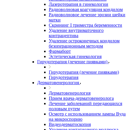
Лазеротерапия в гинекологии
Радиоволновая коагуляция кондилом
Радиоволновое лечение эрозии шейки
матки
Скрининг I триместра беременности
Удаление внутриматочного
контрацептива
Удаление остроконечных кондилом
безоперационным методом
Фармаборт
Эстетическая гинекология
Гирудотерапия (лечение пиявками)
Гирудотерапия (лечение пиявками)
Гирудотерапия
Дерматовенерология
Дерматовенерология
Прием врача-дерматовенеролога
Лечение заболеваний передающихся
половым путем
Осмотр с использованием лампы Вуда
на микроспорию
Видеодерматоскопия
Удаление контагиозного моллюска