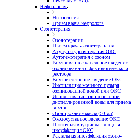
Лечебная блокада
Нефрология
Нефрология
Прием врача-нефролога
Озонотерапия
Озонотерапия
Прием врача-озонотерапевта
Акупунктурная терапия ОКС
Аутогемотерапия с озоном
Внутривенное капельное введение
озонированного физиологического
раствора
Внутрисуставное введение ОКС
Инстилляция мочевого пузыря
озонированной водой или ОКС
Использование озонированной
дистиллированной воды для приема
внутрь
Озонирование масла (50 мл)
Околосуставное введение ОКС
Проточная внутривлагалищная
инсуффляция ОКС
Ректальная инсуффляция озоно-