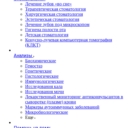
Лечение зубов «во сне»
Терапевтическая стоматология
Хирургическая стоматология
Эстетическая стоматология
Лечение зубов под микроскопом
Гигиена полости рта
Детская стоматология
Конусно-лучевая компьютерная томография
(КЛКТ)
Анализы
Биохимические
Гемостаз
Генетические
Гистологические
Иммунологические
Исследования кала
Исследования мочи
Лекарственный мониторинг антиконвульсантов в
сыворотке (плазме) крови
Маркеры аутоиммунных заболеваний
Микробиологические
Еще
Помощь на дому