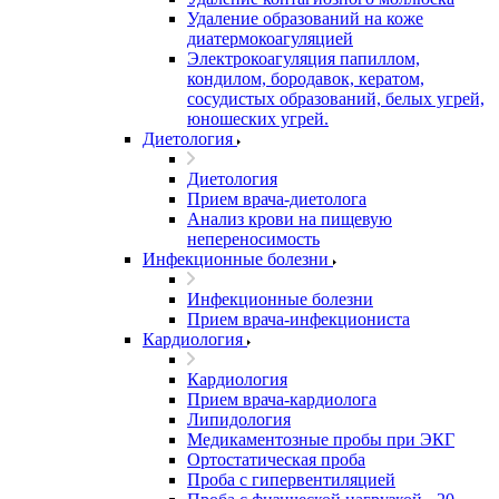
Удаление образований на коже
диатермокоагуляцией
Электрокоагуляция папиллом,
кондилом, бородавок, кератом,
сосудистых образований, белых угрей,
юношеских угрей.
Диетология
Диетология
Прием врача-диетолога
Анализ крови на пищевую
непереносимость
Инфекционные болезни
Инфекционные болезни
Прием врача-инфекциониста
Кардиология
Кардиология
Прием врача-кардиолога
Липидология
Медикаментозные пробы при ЭКГ
Ортостатическая проба
Проба с гипервентиляцией