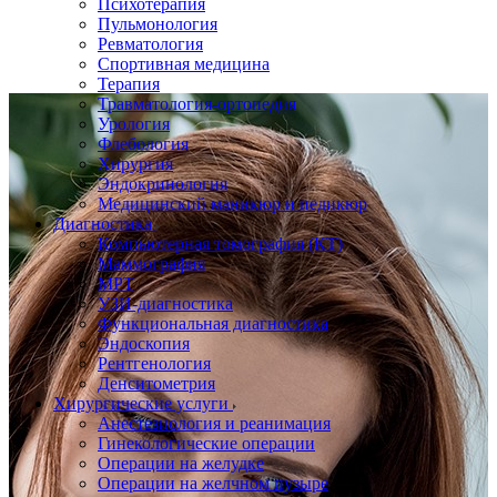
Психотерапия
Пульмонология
Ревматология
Спортивная медицина
Терапия
Травматология-ортопедия
Урология
Флебология
Хирургия
Эндокринология
Медицинский маникюр и педикюр
Диагностика
Компьютерная томография (КТ)
Маммография
МРТ
УЗИ-диагностика
Функциональная диагностика
Эндоскопия
Рентгенология
Денситометрия
Хирургические услуги
Анестезиология и реанимация
Гинекологические операции
Операции на желудке
Операции на желчном пузыре