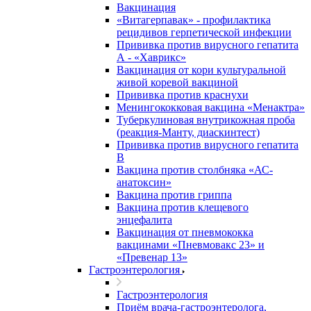
Вакцинация
«Витагерпавак» - профилактика
рецидивов герпетической инфекции
Прививка против вирусного гепатита
А - «Хаврикс»
Вакцинация от кори культуральной
живой коревой вакциной
Прививка против краснухи
Менингококковая вакцина «Менактра»
Туберкулиновая внутрикожная проба
(реакция-Манту, диаскинтест)
Прививка против вирусного гепатита
В
Вакцина против столбняка «АС-
анатоксин»
Вакцина против гриппа
Вакцина против клещевого
энцефалита
Вакцинация от пневмококка
вакцинами «Пневмовакс 23» и
«Превенар 13»
Гастроэнтерология
Гастроэнтерология
Приём врача-гастроэнтеролога,