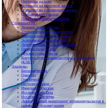
Операции на коже
Операции на молочной железе
Операции на щитовидной железе
Операции при грыжах
Проктологические операции
Стоматология
Лечение зубов «во сне»
Терапевтическая стоматология
Хирургическая стоматология
Эстетическая стоматология
Лечение зубов под микроскопом
Гигиена полости рта
Детская стоматология
Конусно-лучевая компьютерная томография
(КЛКТ)
Анализы
Биохимические
Гемостаз
Генетические
Гистологические
Иммунологические
Исследования кала
Исследования мочи
Лекарственный мониторинг антиконвульсантов в
сыворотке (плазме) крови