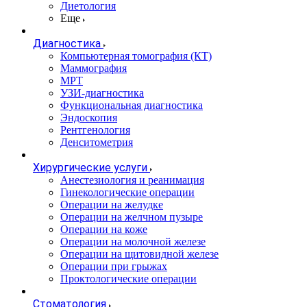
Диетология
Еще
Диагностика
Компьютерная томография (КТ)
Маммография
МРТ
УЗИ-диагностика
Функциональная диагностика
Эндоскопия
Рентгенология
Денситометрия
Хирургические услуги
Анестезиология и реанимация
Гинекологические операции
Операции на желудке
Операции на желчном пузыре
Операции на коже
Операции на молочной железе
Операции на щитовидной железе
Операции при грыжах
Проктологические операции
Стоматология