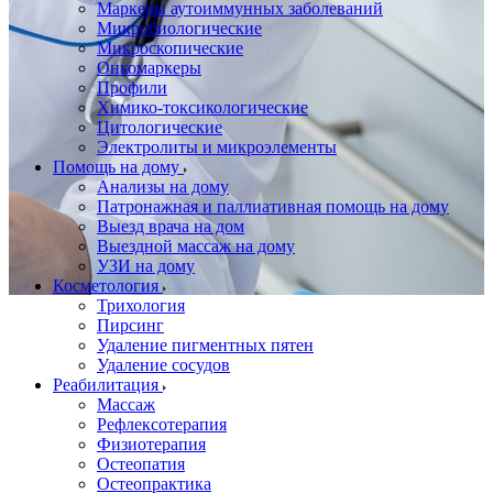
Маркеры аутоиммунных заболеваний
Микробиологические
Микроскопические
Онкомаркеры
Профили
Химико-токсикологические
Цитологические
Электролиты и микроэлементы
Помощь на дому
Анализы на дому
Патронажная и паллиативная помощь на дому
Выезд врача на дом
Выездной массаж на дому
УЗИ на дому
Косметология
Трихология
Пирсинг
Удаление пигментных пятен
Удаление сосудов
Реабилитация
Массаж
Рефлексотерапия
Физиотерапия
Остеопатия
Остеопрактика