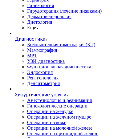
Гинекология
Гирудотерапия (лечение пиявками)
Дерматовенерология
Диетология
Еще
Диагностика
Компьютерная томография (КТ)
Маммография
МРТ
УЗИ-диагностика
Функциональная диагностика
Эндоскопия
Рентгенология
Денситометрия
Хирургические услуги
Анестезиология и реанимация
Гинекологические операции
Операции на желудке
Операции на желчном пузыре
Операции на коже
Операции на молочной железе
Операции на щитовидной железе