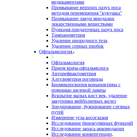
медикаментами
Промывание верхних пазух носа
методом перемещения "кукушка"
Промывание лакун миндалин
лекарственными веществами
Пункция придаточных пазух носа
Тимпанометрия
Удаление инородного тела
Удаление серных пробок
Офтальмология
Офтальмология
Прием врача-офтальмолога
Авторефрактометрия
Алгезиметрия роговицы
Биомикроскопия коньюнктивы с
помощью щелевой лампы
Вскрытие малых кист век, удаление
закупорки мейболиевых желез
Зондирование, бужирование слезных
путей
Измерение угла косоглазия
Исследование бинокулярных функций
Исследование запаса аккомодации
Исследование конвергенции,