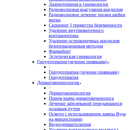
Лазеротерапия в гинекологии
Радиоволновая коагуляция кондилом
Радиоволновое лечение эрозии шейки
матки
Скрининг I триместра беременности
Удаление внутриматочного
контрацептива
Удаление остроконечных кондилом
безоперационным методом
Фармаборт
Эстетическая гинекология
Гирудотерапия (лечение пиявками)
Гирудотерапия (лечение пиявками)
Гирудотерапия
Дерматовенерология
Дерматовенерология
Прием врача-дерматовенеролога
Лечение заболеваний передающихся
половым путем
Осмотр с использованием лампы Вуда
на микроспорию
Видеодерматоскопия
Удаление контагиозного моллюска