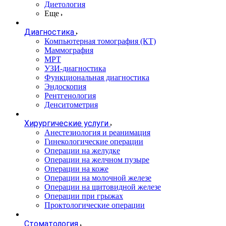
Диетология
Еще
Диагностика
Компьютерная томография (КТ)
Маммография
МРТ
УЗИ-диагностика
Функциональная диагностика
Эндоскопия
Рентгенология
Денситометрия
Хирургические услуги
Анестезиология и реанимация
Гинекологические операции
Операции на желудке
Операции на желчном пузыре
Операции на коже
Операции на молочной железе
Операции на щитовидной железе
Операции при грыжах
Проктологические операции
Стоматология