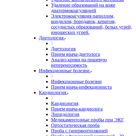
Удаление образований на коже
диатермокоагуляцией
Электрокоагуляция папиллом,
кондилом, бородавок, кератом,
сосудистых образований, белых угрей,
юношеских угрей.
Диетология
Диетология
Прием врача-диетолога
Анализ крови на пищевую
непереносимость
Инфекционные болезни
Инфекционные болезни
Прием врача-инфекциониста
Кардиология
Кардиология
Прием врача-кардиолога
Липидология
Медикаментозные пробы при ЭКГ
Ортостатическая проба
Проба с гипервентиляцией