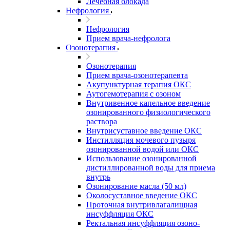
Лечебная блокада
Нефрология
Нефрология
Прием врача-нефролога
Озонотерапия
Озонотерапия
Прием врача-озонотерапевта
Акупунктурная терапия ОКС
Аутогемотерапия с озоном
Внутривенное капельное введение
озонированного физиологического
раствора
Внутрисуставное введение ОКС
Инстилляция мочевого пузыря
озонированной водой или ОКС
Использование озонированной
дистиллированной воды для приема
внутрь
Озонирование масла (50 мл)
Околосуставное введение ОКС
Проточная внутривлагалищная
инсуффляция ОКС
Ректальная инсуффляция озоно-