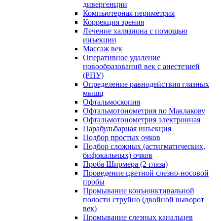
дивергенции
Компьютерная периметрия
Коррекция зрения
Лечение халязиона с помощью
инъекции
Массаж век
Оперативное удаление
новообразований век с анестезией
(РПУ)
Определение равнодействия глазных
мышц
Офтальмоскопия
Офтальмотонометрия по Маклакову
Офтальмотонометрия электронная
Парабульбарная инъекция
Подбор простых очков
Подбор сложных (астигматических,
бифокальных) очков
Проба Ширмера (2 глаза)
Проведение цветной слезно-носовой
пробы
Промывание конъюнктивальной
полости струйно (двойной выворот
век)
Промывание слезных канальцев