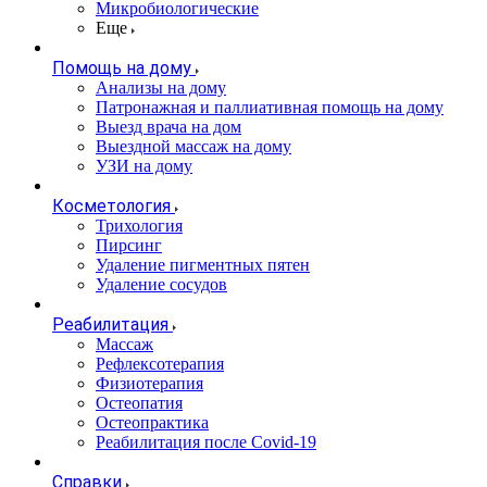
Микробиологические
Еще
Помощь на дому
Анализы на дому
Патронажная и паллиативная помощь на дому
Выезд врача на дом
Выездной массаж на дому
УЗИ на дому
Косметология
Трихология
Пирсинг
Удаление пигментных пятен
Удаление сосудов
Реабилитация
Массаж
Рефлексотерапия
Физиотерапия
Остеопатия
Остеопрактика
Реабилитация после Covid-19
Справки