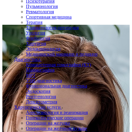
Психотерапия
Пульмонология
Ревматология
Спортивная медицина
Терапия
Травматология-ортопедия
Урология
Флебология
Хирургия
Эндокринология
Медицинский маникюр и педикюр
Диагностика
Компьютерная томография (КТ)
Маммография
МРТ
УЗИ-диагностика
Функциональная диагностика
Эндоскопия
Рентгенология
Денситометрия
Хирургические услуги
Анестезиология и реанимация
Гинекологические операции
Операции на желудке
Операции на желчном пузыре