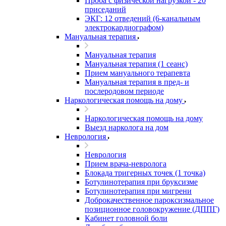
Проба с физической нагрузкой - 20
приседаний
ЭКГ: 12 отведений (6-канальным
электрокардиографом)
Мануальная терапия
Мануальная терапия
Мануальная терапия (1 сеанс)
Прием мануального терапевта
Мануальная терапия в пред- и
послеродовом периоде
Наркологическая помощь на дому
Наркологическая помощь на дому
Выезд нарколога на дом
Неврология
Неврология
Прием врача-невролога
Блокада тригерных точек (1 точка)
Ботулинотерапия при бруксизме
Ботулинотерапия при мигрени
Доброкачественное пароксизмальное
позиционное головокружение (ДППГ)
Кабинет головной боли