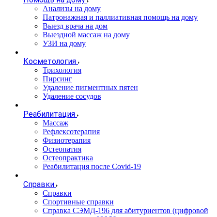
Анализы на дому
Патронажная и паллиативная помощь на дому
Выезд врача на дом
Выездной массаж на дому
УЗИ на дому
Косметология
Трихология
Пирсинг
Удаление пигментных пятен
Удаление сосудов
Реабилитация
Массаж
Рефлексотерапия
Физиотерапия
Остеопатия
Остеопрактика
Реабилитация после Covid-19
Справки
Справки
Спортивные справки
Справка СЭМД‑196 для абитуриентов (цифровой