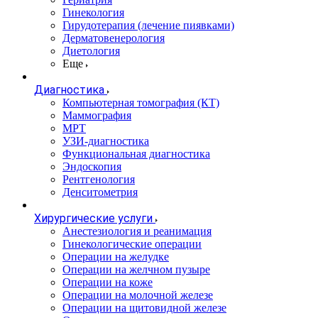
Гинекология
Гирудотерапия (лечение пиявками)
Дерматовенерология
Диетология
Еще
Диагностика
Компьютерная томография (КТ)
Маммография
МРТ
УЗИ-диагностика
Функциональная диагностика
Эндоскопия
Рентгенология
Денситометрия
Хирургические услуги
Анестезиология и реанимация
Гинекологические операции
Операции на желудке
Операции на желчном пузыре
Операции на коже
Операции на молочной железе
Операции на щитовидной железе