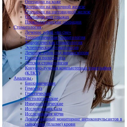
Операции на коже
Операции на молочной железе
Операции на щитовидной железе
Операции при грыжах
Проктологические операции
Стоматология
Лечение зубов «во сне»
Терапевтическая стоматология
Хирургическая стоматология
Эстетическая стоматология
Лечение зубов под микроскопом
Гигиена полости рта
Детская стоматология
Конусно-лучевая компьютерная томография
(КЛКТ)
Анализы
Биохимические
Гемостаз
Генетические
Гистологические
Иммунологические
Исследования кала
Исследования мочи
Лекарственный мониторинг антиконвульсантов в
сыворотке (плазме) крови