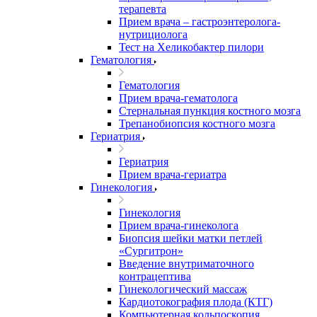
терапевта
Прием врача – гастроэнтеролога-
нутрициолога
Тест на Хеликобактер пилори
Гематология
Гематология
Прием врача-гематолога
Стернальная пункция костного мозга
Трепанобиопсия костного мозга
Гериатрия
Гериатрия
Прием врача-гериатра
Гинекология
Гинекология
Прием врача-гинеколога
Биопсия шейки матки петлей
«Сургитрон»
Введение внутриматочного
контрацептива
Гинекологический массаж
Кардиотокография плода (КТГ)
Компьютерная кольпоскопия