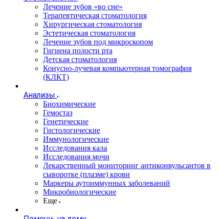
Лечение зубов «во сне»
Терапевтическая стоматология
Хирургическая стоматология
Эстетическая стоматология
Лечение зубов под микроскопом
Гигиена полости рта
Детская стоматология
Конусно-лучевая компьютерная томография
(КЛКТ)
Анализы
Биохимические
Гемостаз
Генетические
Гистологические
Иммунологические
Исследования кала
Исследования мочи
Лекарственный мониторинг антиконвульсантов в
сыворотке (плазме) крови
Маркеры аутоиммунных заболеваний
Микробиологические
Еще
Помощь на дому