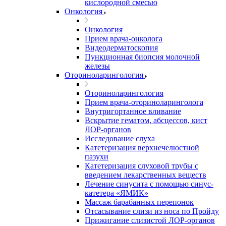
кислородной смесью
Онкология
Онкология
Прием врача-онколога
Видеодерматоскопия
Пункционная биопсия молочной
железы
Оториноларингология
Оториноларингология
Прием врача-оториноларинголога
Внутригортанное вливание
Вскрытие гематом, абсцессов, кист
ЛОР-органов
Исследование слуха
Катетеризация верхнечелюстной
пазухи
Катетеризация слуховой трубы с
введением лекарственных веществ
Лечение синусита с помощью синус-
катетера «ЯМИК»
Массаж барабанных перепонок
Отсасывание слизи из носа по Пройду
Прижигание слизистой ЛОР-органов