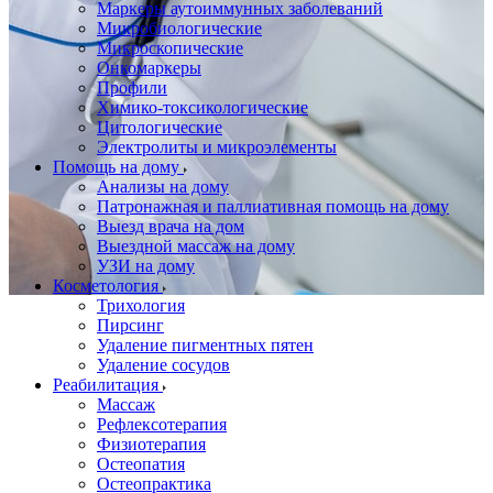
Маркеры аутоиммунных заболеваний
Микробиологические
Микроскопические
Онкомаркеры
Профили
Химико-токсикологические
Цитологические
Электролиты и микроэлементы
Помощь на дому
Анализы на дому
Патронажная и паллиативная помощь на дому
Выезд врача на дом
Выездной массаж на дому
УЗИ на дому
Косметология
Трихология
Пирсинг
Удаление пигментных пятен
Удаление сосудов
Реабилитация
Массаж
Рефлексотерапия
Физиотерапия
Остеопатия
Остеопрактика