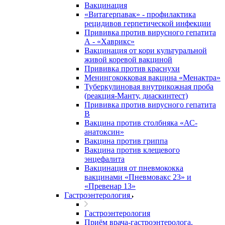
Вакцинация
«Витагерпавак» - профилактика
рецидивов герпетической инфекции
Прививка против вирусного гепатита
А - «Хаврикс»
Вакцинация от кори культуральной
живой коревой вакциной
Прививка против краснухи
Менингококковая вакцина «Менактра»
Туберкулиновая внутрикожная проба
(реакция-Манту, диаскинтест)
Прививка против вирусного гепатита
В
Вакцина против столбняка «АС-
анатоксин»
Вакцина против гриппа
Вакцина против клещевого
энцефалита
Вакцинация от пневмококка
вакцинами «Пневмовакс 23» и
«Превенар 13»
Гастроэнтерология
Гастроэнтерология
Приём врача-гастроэнтеролога,