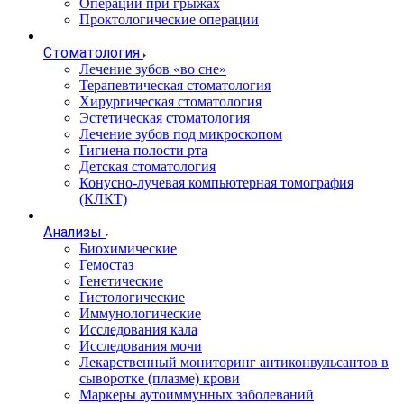
Операции при грыжах
Проктологические операции
Стоматология
Лечение зубов «во сне»
Терапевтическая стоматология
Хирургическая стоматология
Эстетическая стоматология
Лечение зубов под микроскопом
Гигиена полости рта
Детская стоматология
Конусно-лучевая компьютерная томография
(КЛКТ)
Анализы
Биохимические
Гемостаз
Генетические
Гистологические
Иммунологические
Исследования кала
Исследования мочи
Лекарственный мониторинг антиконвульсантов в
сыворотке (плазме) крови
Маркеры аутоиммунных заболеваний