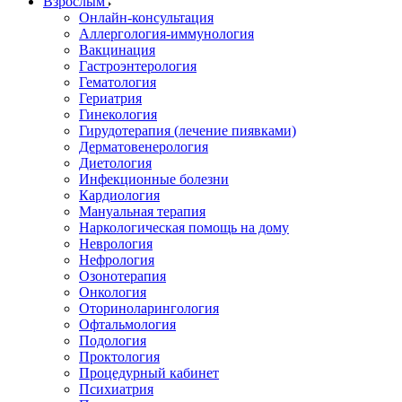
Взрослым
Онлайн-консультация
Аллергология-иммунология
Вакцинация
Гастроэнтерология
Гематология
Гериатрия
Гинекология
Гирудотерапия (лечение пиявками)
Дерматовенерология
Диетология
Инфекционные болезни
Кардиология
Мануальная терапия
Наркологическая помощь на дому
Неврология
Нефрология
Озонотерапия
Онкология
Оториноларингология
Офтальмология
Подология
Проктология
Процедурный кабинет
Психиатрия