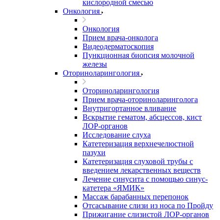
кислородной смесью
Онкология
Онкология
Прием врача-онколога
Видеодерматоскопия
Пункционная биопсия молочной
железы
Оториноларингология
Оториноларингология
Прием врача-оториноларинголога
Внутригортанное вливание
Вскрытие гематом, абсцессов, кист
ЛОР-органов
Исследование слуха
Катетеризация верхнечелюстной
пазухи
Катетеризация слуховой трубы с
введением лекарственных веществ
Лечение синусита с помощью синус-
катетера «ЯМИК»
Массаж барабанных перепонок
Отсасывание слизи из носа по Пройду
Прижигание слизистой ЛОР-органов