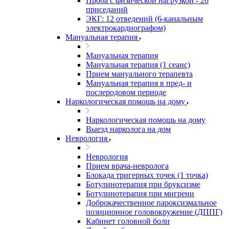
Проба с физической нагрузкой - 20
приседаний
ЭКГ: 12 отведений (6-канальным
электрокардиографом)
Мануальная терапия
Мануальная терапия
Мануальная терапия (1 сеанс)
Прием мануального терапевта
Мануальная терапия в пред- и
послеродовом периоде
Наркологическая помощь на дому
Наркологическая помощь на дому
Выезд нарколога на дом
Неврология
Неврология
Прием врача-невролога
Блокада тригерных точек (1 точка)
Ботулинотерапия при бруксизме
Ботулинотерапия при мигрени
Доброкачественное пароксизмальное
позиционное головокружение (ДППГ)
Кабинет головной боли