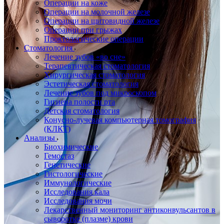
Операции на коже
Операции на молочной железе
Операции на щитовидной железе
Операции при грыжах
Проктологические операции
Стоматология
Лечение зубов «во сне»
Терапевтическая стоматология
Хирургическая стоматология
Эстетическая стоматология
Лечение зубов под микроскопом
Гигиена полости рта
Детская стоматология
Конусно-лучевая компьютерная томография
(КЛКТ)
Анализы
Биохимические
Гемостаз
Генетические
Гистологические
Иммунологические
Исследования кала
Исследования мочи
Лекарственный мониторинг антиконвульсантов в
сыворотке (плазме) крови