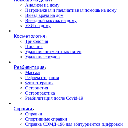
Анализы на дому
Патронажная и паллиативная помощь на дому
Выезд врача на дом
Выездной массаж на дому
УЗИ на дому
Косметология
Трихология
Пирсинг
Удаление пигментных пятен
Удаление сосудов
Реабилитация
Массаж
Рефлексотерапия
Физиотерапия
Остеопатия
Остеопрактика
Реабилитация после Covid-19
Справки
Справки
Спортивные справки
Справка СЭМД‑196 для абитуриентов (цифровой