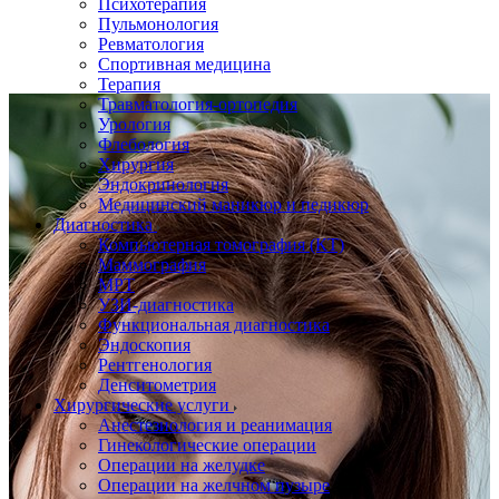
Психотерапия
Пульмонология
Ревматология
Спортивная медицина
Терапия
Травматология-ортопедия
Урология
Флебология
Хирургия
Эндокринология
Медицинский маникюр и педикюр
Диагностика
Компьютерная томография (КТ)
Маммография
МРТ
УЗИ-диагностика
Функциональная диагностика
Эндоскопия
Рентгенология
Денситометрия
Хирургические услуги
Анестезиология и реанимация
Гинекологические операции
Операции на желудке
Операции на желчном пузыре