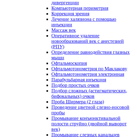
дивергенции
Компьютерная периметрия
Коррекция зрения
Лечение халязиона с помощью
инъекции
Массаж век
Оперативное удаление
новообразований век с анестезией
(РПУ)
Определение равнодействия глазных
мышц
Офтальмоскопия
Офтальмотонометрия по Маклакову
Офтальмотонометрия электронная
Парабульбарная инъекция
Подбор простых очков
Подбор сложных (астигматических,
бифокальных) очков
Проба Ширмера (2 глаза)
Проведение цветной слезно-носовой
пробы
Промывание конъюнктивальной
полости струйно (двойной выворот
век)
Промывание слезных канальцев