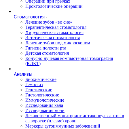
Операции при грыжах
Проктологические операции
Стоматология
Лечение зубов «во сне»
Терапевтическая стоматология
Хирургическая стоматология
Эстетическая стоматология
Лечение зубов под микроскопом
Гигиена полости рта
Детская стоматология
Конусно-лучевая компьютерная томография
(КЛКТ)
Анализы
Биохимические
Гемостаз
Генетические
Гистологические
Иммунологические
Исследования кала
Исследования мочи
Лекарственный мониторинг антиконвульсантов в
сыворотке (плазме) крови
Маркеры аутоиммунных заболеваний