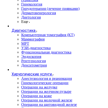
Гинекология
Гирудотерапия (лечение пиявками)
Дерматовенерология
Диетология
Еще
Диагностика
Компьютерная томография (КТ)
Маммография
МРТ
УЗИ-диагностика
Функциональная диагностика
Эндоскопия
Рентгенология
Денситометрия
Хирургические услуги
Анестезиология и реанимация
Гинекологические операции
Операции на желудке
Операции на желчном пузыре
Операции на коже
Операции на молочной железе
Операции на щитовидной железе