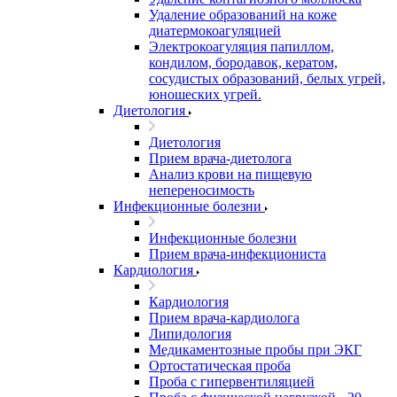
Удаление образований на коже
диатермокоагуляцией
Электрокоагуляция папиллом,
кондилом, бородавок, кератом,
сосудистых образований, белых угрей,
юношеских угрей.
Диетология
Диетология
Прием врача-диетолога
Анализ крови на пищевую
непереносимость
Инфекционные болезни
Инфекционные болезни
Прием врача-инфекциониста
Кардиология
Кардиология
Прием врача-кардиолога
Липидология
Медикаментозные пробы при ЭКГ
Ортостатическая проба
Проба с гипервентиляцией