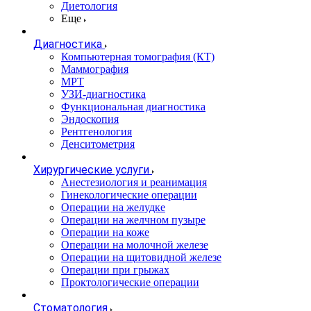
Диетология
Еще
Диагностика
Компьютерная томография (КТ)
Маммография
МРТ
УЗИ-диагностика
Функциональная диагностика
Эндоскопия
Рентгенология
Денситометрия
Хирургические услуги
Анестезиология и реанимация
Гинекологические операции
Операции на желудке
Операции на желчном пузыре
Операции на коже
Операции на молочной железе
Операции на щитовидной железе
Операции при грыжах
Проктологические операции
Стоматология