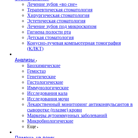
Лечение зубов «во сне»
Терапевтическая стоматология
Хирургическая стоматология
Эстетическая стоматология
Лечение зубов под микроскопом
Гигиена полости рта
Детская стоматология
Конусно-лучевая компьютерная томография
(КЛКТ)
Анализы
Биохимические
Гемостаз
Генетические
Гистологические
Иммунологические
Исследования кала
Исследования мочи
Лекарственный мониторинг антиконвульсантов в
сыворотке (плазме) крови
Маркеры аутоиммунных заболеваний
Микробиологические
Еще
Помощь на дому