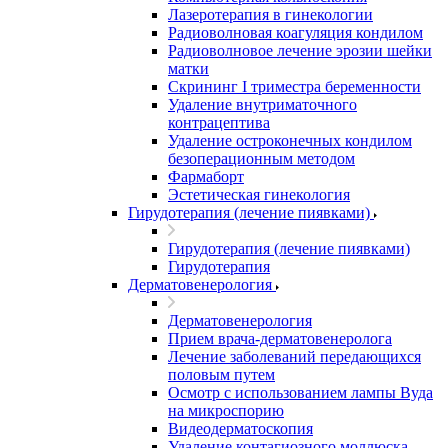
Лазеротерапия в гинекологии
Радиоволновая коагуляция кондилом
Радиоволновое лечение эрозии шейки
матки
Скрининг I триместра беременности
Удаление внутриматочного
контрацептива
Удаление остроконечных кондилом
безоперационным методом
Фармаборт
Эстетическая гинекология
Гирудотерапия (лечение пиявками)
Гирудотерапия (лечение пиявками)
Гирудотерапия
Дерматовенерология
Дерматовенерология
Прием врача-дерматовенеролога
Лечение заболеваний передающихся
половым путем
Осмотр с использованием лампы Вуда
на микроспорию
Видеодерматоскопия
Удаление контагиозного моллюска