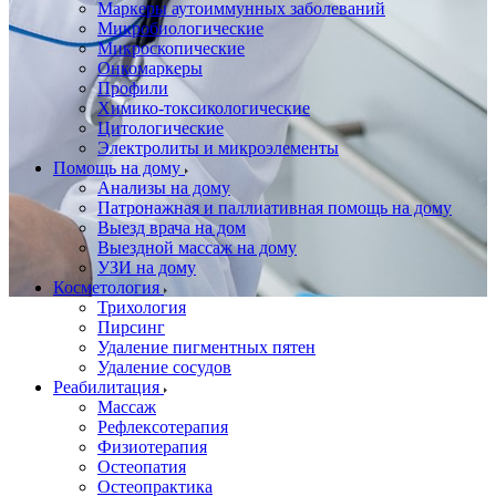
Маркеры аутоиммунных заболеваний
Микробиологические
Микроскопические
Онкомаркеры
Профили
Химико-токсикологические
Цитологические
Электролиты и микроэлементы
Помощь на дому
Анализы на дому
Патронажная и паллиативная помощь на дому
Выезд врача на дом
Выездной массаж на дому
УЗИ на дому
Косметология
Трихология
Пирсинг
Удаление пигментных пятен
Удаление сосудов
Реабилитация
Массаж
Рефлексотерапия
Физиотерапия
Остеопатия
Остеопрактика