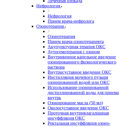
Лечебная блокада
Нефрология
Нефрология
Прием врача-нефролога
Озонотерапия
Озонотерапия
Прием врача-озонотерапевта
Акупунктурная терапия ОКС
Аутогемотерапия с озоном
Внутривенное капельное введение
озонированного физиологического
раствора
Внутрисуставное введение ОКС
Инстилляция мочевого пузыря
озонированной водой или ОКС
Использование озонированной
дистиллированной воды для приема
внутрь
Озонирование масла (50 мл)
Околосуставное введение ОКС
Проточная внутривлагалищная
инсуффляция ОКС
Ректальная инсуффляция озоно-