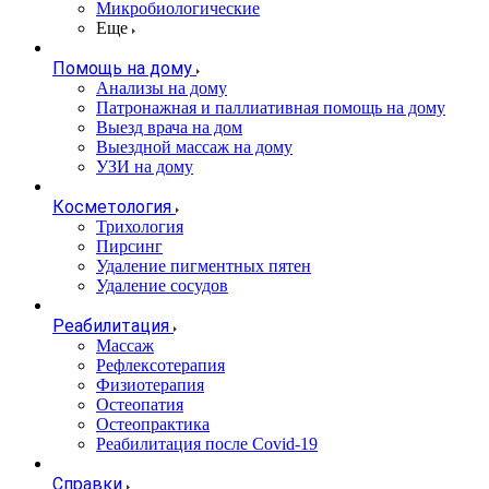
Микробиологические
Еще
Помощь на дому
Анализы на дому
Патронажная и паллиативная помощь на дому
Выезд врача на дом
Выездной массаж на дому
УЗИ на дому
Косметология
Трихология
Пирсинг
Удаление пигментных пятен
Удаление сосудов
Реабилитация
Массаж
Рефлексотерапия
Физиотерапия
Остеопатия
Остеопрактика
Реабилитация после Covid-19
Справки