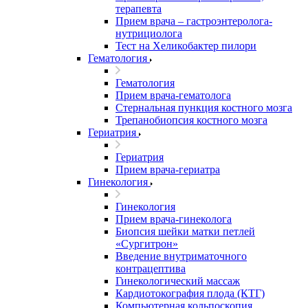
терапевта
Прием врача – гастроэнтеролога-
нутрициолога
Тест на Хеликобактер пилори
Гематология
Гематология
Прием врача-гематолога
Стернальная пункция костного мозга
Трепанобиопсия костного мозга
Гериатрия
Гериатрия
Прием врача-гериатра
Гинекология
Гинекология
Прием врача-гинеколога
Биопсия шейки матки петлей
«Сургитрон»
Введение внутриматочного
контрацептива
Гинекологический массаж
Кардиотокография плода (КТГ)
Компьютерная кольпоскопия