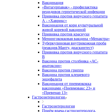
Вакцинация
«Витагерпавак» - профилактика
рецидивов герпетической инфекции
Прививка против вирусного гепатита
А - «Хаврикс»
Вакцинация от кори культуральной
живой коревой вакциной
Прививка против краснухи
Менингококковая вакцина «Менактра»
Туберкулиновая внутрикожная проба
(реакция-Манту, диаскинтест)
Прививка против вирусного гепатита
В
Вакцина против столбняка «АС-
анатоксин»
Вакцина против гриппа
Вакцина против клещевого
энцефалита
Вакцинация от пневмококка
вакцинами «Пневмовакс 23» и
«Превенар 13»
Гастроэнтерология
Гастроэнтерология
Приём врача-гастроэнтеролога,