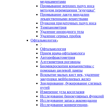
медикаментами
Промывание верхних пазух носа
методом перемещения "кукушка"
Промывание лакун миндалин
лекарственными веществами
Пункция придаточных пазух носа
Тимпанометрия
Удаление инородного тела
Удаление серных пробок
Офтальмология
Офтальмология
Прием врача-офтальмолога
Авторефрактометрия
Алгезиметрия роговицы
Биомикроскопия коньюнктивы с
помощью щелевой лампы
Вскрытие малых кист век, удаление
закупорки мейболиевых желез
Зондирование, бужирование слезных
путей
Измерение угла косоглазия
Исследование бинокулярных функций
Исследование запаса аккомодации
Исследование конвергенции,