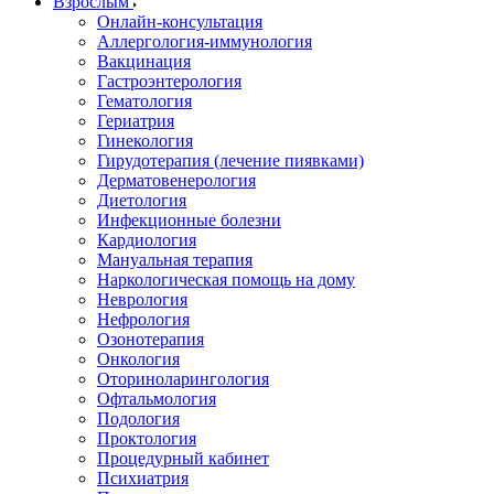
Взрослым
Онлайн-консультация
Аллергология-иммунология
Вакцинация
Гастроэнтерология
Гематология
Гериатрия
Гинекология
Гирудотерапия (лечение пиявками)
Дерматовенерология
Диетология
Инфекционные болезни
Кардиология
Мануальная терапия
Наркологическая помощь на дому
Неврология
Нефрология
Озонотерапия
Онкология
Оториноларингология
Офтальмология
Подология
Проктология
Процедурный кабинет
Психиатрия