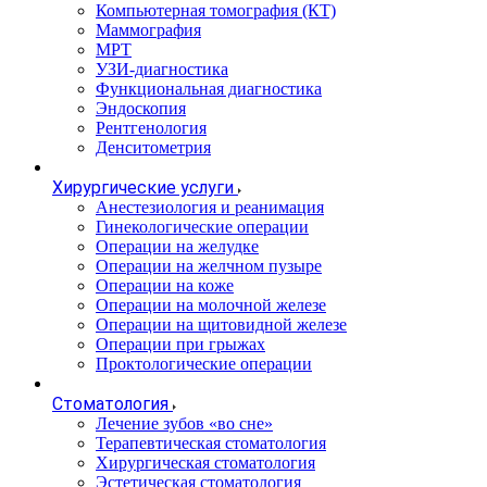
Компьютерная томография (КТ)
Маммография
МРТ
УЗИ-диагностика
Функциональная диагностика
Эндоскопия
Рентгенология
Денситометрия
Хирургические услуги
Анестезиология и реанимация
Гинекологические операции
Операции на желудке
Операции на желчном пузыре
Операции на коже
Операции на молочной железе
Операции на щитовидной железе
Операции при грыжах
Проктологические операции
Стоматология
Лечение зубов «во сне»
Терапевтическая стоматология
Хирургическая стоматология
Эстетическая стоматология