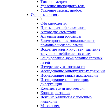
Тимпанометрия
Удаление инородного тела
Удаление серных пробок
Офтальмология
Офтальмология
Прием врача-офтальмолога
Авторефрактометрия
Алгезиметрия роговицы
Биомикроскопия коньюнктивы с
помощью щелевой лампы
Вскрытие малых кист век, удаление
закупорки мейболиевых желез
Зондирование, бужирование слезных
путей
Измерение угла косоглазия
Исследование бинокулярных функций
Исследование запаса аккомодации
Исследование конвергенции,
дивергенции
Компьютерная периметрия
Коррекция зрения
Лечение халязиона с помощью
инъекции
Массаж век