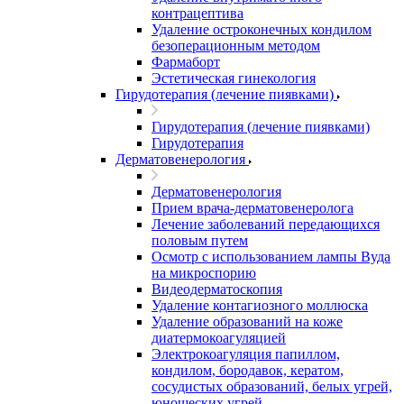
контрацептива
Удаление остроконечных кондилом
безоперационным методом
Фармаборт
Эстетическая гинекология
Гирудотерапия (лечение пиявками)
Гирудотерапия (лечение пиявками)
Гирудотерапия
Дерматовенерология
Дерматовенерология
Прием врача-дерматовенеролога
Лечение заболеваний передающихся
половым путем
Осмотр с использованием лампы Вуда
на микроспорию
Видеодерматоскопия
Удаление контагиозного моллюска
Удаление образований на коже
диатермокоагуляцией
Электрокоагуляция папиллом,
кондилом, бородавок, кератом,
сосудистых образований, белых угрей,
юношеских угрей.