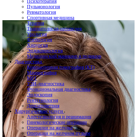
Психотерапия
Пульмонология
Ревматология
Спортивная медицина
Терапия
Травматология-ортопедия
Урология
Флебология
Хирургия
Эндокринология
Медицинский маникюр и педикюр
Диагностика
Компьютерная томография (КТ)
Маммография
МРТ
УЗИ-диагностика
Функциональная диагностика
Эндоскопия
Рентгенология
Денситометрия
Хирургические услуги
Анестезиология и реанимация
Гинекологические операции
Операции на желудке
Операции на желчном пузыре