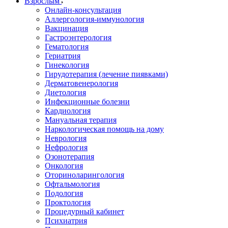
Взрослым
Онлайн-консультация
Аллергология-иммунология
Вакцинация
Гастроэнтерология
Гематология
Гериатрия
Гинекология
Гирудотерапия (лечение пиявками)
Дерматовенерология
Диетология
Инфекционные болезни
Кардиология
Мануальная терапия
Наркологическая помощь на дому
Неврология
Нефрология
Озонотерапия
Онкология
Оториноларингология
Офтальмология
Подология
Проктология
Процедурный кабинет
Психиатрия