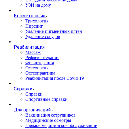
УЗИ на дому
Косметология
Трихология
Пирсинг
Удаление пигментных пятен
Удаление сосудов
Реабилитация
Массаж
Рефлексотерапия
Физиотерапия
Остеопатия
Остеопрактика
Реабилитация после Covid-19
Справки
Справки
Спортивные справки
Для организаций
Вакцинация сотрудников
Медицинские осмотры
Прямое медицинское обслуживание