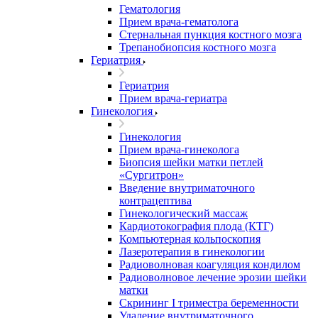
Гематология
Прием врача-гематолога
Стернальная пункция костного мозга
Трепанобиопсия костного мозга
Гериатрия
Гериатрия
Прием врача-гериатра
Гинекология
Гинекология
Прием врача-гинеколога
Биопсия шейки матки петлей
«Сургитрон»
Введение внутриматочного
контрацептива
Гинекологический массаж
Кардиотокография плода (КТГ)
Компьютерная кольпоскопия
Лазеротерапия в гинекологии
Радиоволновая коагуляция кондилом
Радиоволновое лечение эрозии шейки
матки
Скрининг I триместра беременности
Удаление внутриматочного