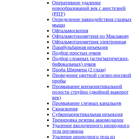
Оперативное удаление
новообразований век с анестезией
(РПУ)
Определение равнодействия глазных
мышц
Офтальмоскопия
Офтальмотонометрия по Маклакову
Офтальмотонометрия электронная
Парабульбарная инъекция
Подбор простых очков
Подбор сложных (астигматических,
бифокальных) очков
Проба Ширмера (2 глаза)
Проведение цветной слезно-носовой
пробы
Промывание конъюнктивальной
полости струйно (двойной выворот
век)
Промывание слезных канальцев
Скиаскопия
Субконъюнктивальная инъекция
Тренировка резерва аккомодации
Удаление вколоченного инородного
тела роговицы
Удаление инородного тела из