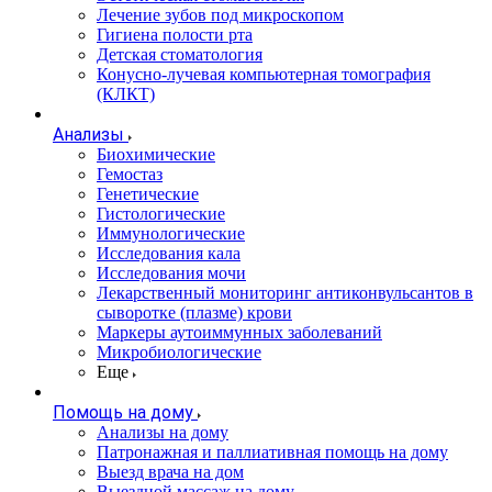
Лечение зубов под микроскопом
Гигиена полости рта
Детская стоматология
Конусно-лучевая компьютерная томография
(КЛКТ)
Анализы
Биохимические
Гемостаз
Генетические
Гистологические
Иммунологические
Исследования кала
Исследования мочи
Лекарственный мониторинг антиконвульсантов в
сыворотке (плазме) крови
Маркеры аутоиммунных заболеваний
Микробиологические
Еще
Помощь на дому
Анализы на дому
Патронажная и паллиативная помощь на дому
Выезд врача на дом
Выездной массаж на дому