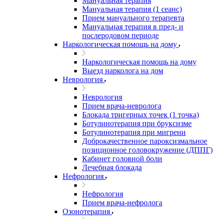
Мануальная терапия
Мануальная терапия (1 сеанс)
Прием мануального терапевта
Мануальная терапия в пред- и
послеродовом периоде
Наркологическая помощь на дому
Наркологическая помощь на дому
Выезд нарколога на дом
Неврология
Неврология
Прием врача-невролога
Блокада тригерных точек (1 точка)
Ботулинотерапия при бруксизме
Ботулинотерапия при мигрени
Доброкачественное пароксизмальное
позиционное головокружение (ДППГ)
Кабинет головной боли
Лечебная блокада
Нефрология
Нефрология
Прием врача-нефролога
Озонотерапия