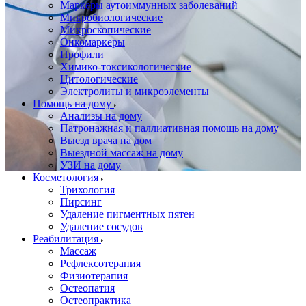
Маркеры аутоиммунных заболеваний
Микробиологические
Микроскопические
Онкомаркеры
Профили
Химико-токсикологические
Цитологические
Электролиты и микроэлементы
Помощь на дому
Анализы на дому
Патронажная и паллиативная помощь на дому
Выезд врача на дом
Выездной массаж на дому
УЗИ на дому
Косметология
Трихология
Пирсинг
Удаление пигментных пятен
Удаление сосудов
Реабилитация
Массаж
Рефлексотерапия
Физиотерапия
Остеопатия
Остеопрактика