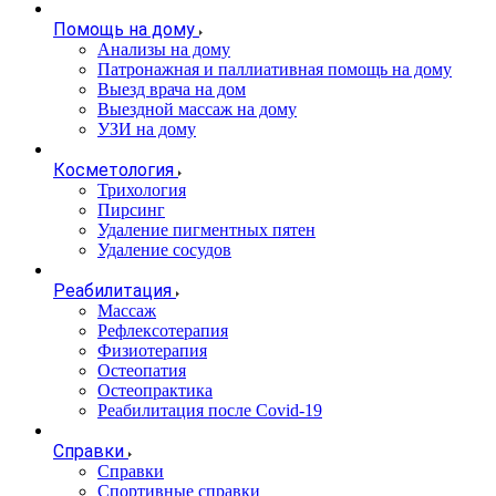
Помощь на дому
Анализы на дому
Патронажная и паллиативная помощь на дому
Выезд врача на дом
Выездной массаж на дому
УЗИ на дому
Косметология
Трихология
Пирсинг
Удаление пигментных пятен
Удаление сосудов
Реабилитация
Массаж
Рефлексотерапия
Физиотерапия
Остеопатия
Остеопрактика
Реабилитация после Covid-19
Справки
Справки
Спортивные справки