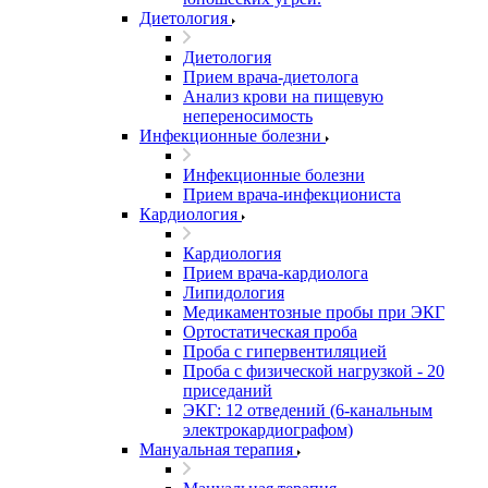
Диетология
Диетология
Прием врача-диетолога
Анализ крови на пищевую
непереносимость
Инфекционные болезни
Инфекционные болезни
Прием врача-инфекциониста
Кардиология
Кардиология
Прием врача-кардиолога
Липидология
Медикаментозные пробы при ЭКГ
Ортостатическая проба
Проба с гипервентиляцией
Проба с физической нагрузкой - 20
приседаний
ЭКГ: 12 отведений (6-канальным
электрокардиографом)
Мануальная терапия