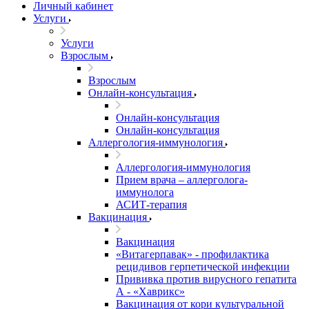
Личный кабинет
Услуги
Услуги
Взрослым
Взрослым
Онлайн-консультация
Онлайн-консультация
Онлайн-консультация
Аллергология-иммунология
Аллергология-иммунология
Прием врача – аллерголога-
иммунолога
АСИТ-терапия
Вакцинация
Вакцинация
«Витагерпавак» - профилактика
рецидивов герпетической инфекции
Прививка против вирусного гепатита
А - «Хаврикс»
Вакцинация от кори культуральной