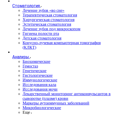
Стоматология
Лечение зубов «во сне»
Терапевтическая стоматология
Хирургическая стоматология
Эстетическая стоматология
Лечение зубов под микроскопом
Гигиена полости рта
Детская стоматология
Конусно-лучевая компьютерная томография
(КЛКТ)
Анализы
Биохимические
Гемостаз
Генетические
Гистологические
Иммунологические
Исследования кала
Исследования мочи
Лекарственный мониторинг антиконвульсантов в
сыворотке (плазме) крови
Маркеры аутоиммунных заболеваний
Микробиологические
Еще