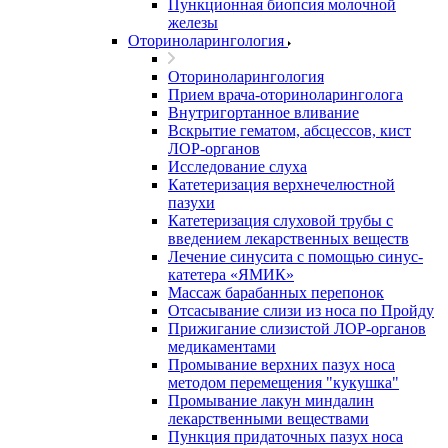
Пункционная биопсия молочной
железы
Оториноларингология
Оториноларингология
Прием врача-оториноларинголога
Внутригортанное вливание
Вскрытие гематом, абсцессов, кист
ЛОР-органов
Исследование слуха
Катетеризация верхнечелюстной
пазухи
Катетеризация слуховой трубы с
введением лекарственных веществ
Лечение синусита с помощью синус-
катетера «ЯМИК»
Массаж барабанных перепонок
Отсасывание слизи из носа по Пройду
Прижигание слизистой ЛОР-органов
медикаментами
Промывание верхних пазух носа
методом перемещения "кукушка"
Промывание лакун миндалин
лекарственными веществами
Пункция придаточных пазух носа