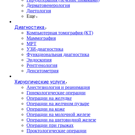
Дерматовенерология
Диетология
Еще
Диагностика
Компьютерная томография (КТ)
Маммография
МРТ
УЗИ-диагностика
Функциональная диагностика
Эндоскопия
Рентгенология
Денситометрия
Хирургические услуги
Анестезиология и реанимация
Гинекологические операции
Операции на желудке
Операции на желчном пузыре
Операции на коже
Операции на молочной железе
Операции на щитовидной железе
Операции при грыжах
Проктологические операции