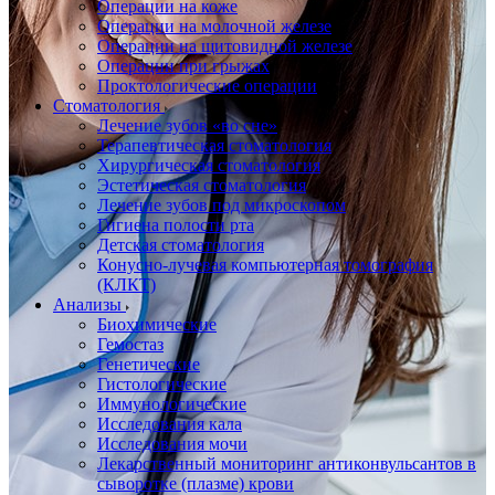
Операции на коже
Операции на молочной железе
Операции на щитовидной железе
Операции при грыжах
Проктологические операции
Стоматология
Лечение зубов «во сне»
Терапевтическая стоматология
Хирургическая стоматология
Эстетическая стоматология
Лечение зубов под микроскопом
Гигиена полости рта
Детская стоматология
Конусно-лучевая компьютерная томография
(КЛКТ)
Анализы
Биохимические
Гемостаз
Генетические
Гистологические
Иммунологические
Исследования кала
Исследования мочи
Лекарственный мониторинг антиконвульсантов в
сыворотке (плазме) крови