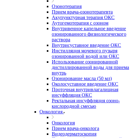
Озонотерапия
Прием врача-озонотерапевта
Акупунктурная терапия ОКС
Аутогемотерапия с озоном
Внутривенное капельное введение
озонированного физиологического
раствора
Внутрисуставное введение ОКС
Инстилляция мочевого пузыря
озонированной водой или ОКС
Использование озонированной
дистиллированной воды для приема
внутрь
Озонирование масла (50 мл)
Околосуставное введение ОКС
Проточная внутривлагалищная
инсуффляция ОКС
Ректальная инсуффляция озоно-
кислородной смесью
Онкология
Онкология
Прием врача-онколога
Видеодерматоскопия