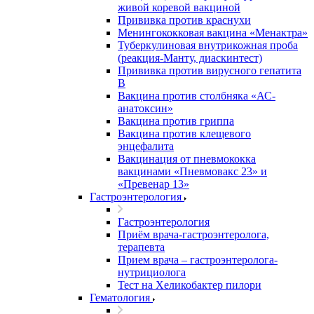
живой коревой вакциной
Прививка против краснухи
Менингококковая вакцина «Менактра»
Туберкулиновая внутрикожная проба
(реакция-Манту, диаскинтест)
Прививка против вирусного гепатита
В
Вакцина против столбняка «АС-
анатоксин»
Вакцина против гриппа
Вакцина против клещевого
энцефалита
Вакцинация от пневмококка
вакцинами «Пневмовакс 23» и
«Превенар 13»
Гастроэнтерология
Гастроэнтерология
Приём врача-гастроэнтеролога,
терапевта
Прием врача – гастроэнтеролога-
нутрициолога
Тест на Хеликобактер пилори
Гематология