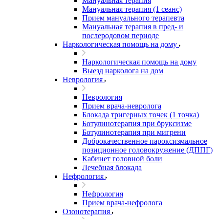
Мануальная терапия
Мануальная терапия (1 сеанс)
Прием мануального терапевта
Мануальная терапия в пред- и
послеродовом периоде
Наркологическая помощь на дому
Наркологическая помощь на дому
Выезд нарколога на дом
Неврология
Неврология
Прием врача-невролога
Блокада тригерных точек (1 точка)
Ботулинотерапия при бруксизме
Ботулинотерапия при мигрени
Доброкачественное пароксизмальное
позиционное головокружение (ДППГ)
Кабинет головной боли
Лечебная блокада
Нефрология
Нефрология
Прием врача-нефролога
Озонотерапия