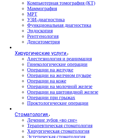
Компьютерная томография (КТ)
Маммография
МРТ
УЗИ-диагностика
Функциональная диагностика
Эндоскопия
Рентгенология
Денситометрия
Хирургические услуги
Анестезиология и реанимация
Гинекологические операции
Операции на желудке
Операции на желчном пузыре
Операции на коже
Операции на молочной железе
Операции на щитовидной железе
Операции при грыжах
Проктологические операции
Стоматология
Лечение зубов «во сне»
Терапевтическая стоматология
Хирургическая стоматология
Эстетическая стоматология