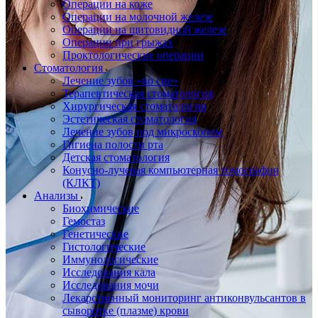
Операции на коже
Операции на молочной железе
Операции на щитовидной железе
Операции при грыжах
Проктологические операции
Стоматология
Лечение зубов «во сне»
Терапевтическая стоматология
Хирургическая стоматология
Эстетическая стоматология
Лечение зубов под микроскопом
Гигиена полости рта
Детская стоматология
Конусно-лучевая компьютерная томография
(КЛКТ)
Анализы
Биохимические
Гемостаз
Генетические
Гистологические
Иммунологические
Исследования кала
Исследования мочи
Лекарственный мониторинг антиконвульсантов в
сыворотке (плазме) крови