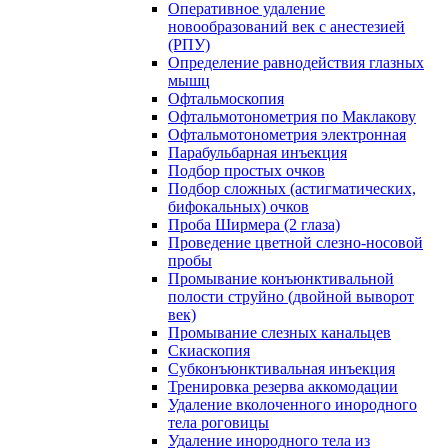
Оперативное удаление
новообразований век с анестезией
(РПУ)
Определение равнодействия глазных
мышц
Офтальмоскопия
Офтальмотонометрия по Маклакову
Офтальмотонометрия электронная
Парабульбарная инъекция
Подбор простых очков
Подбор сложных (астигматических,
бифокальных) очков
Проба Ширмера (2 глаза)
Проведение цветной слезно-носовой
пробы
Промывание конъюнктивальной
полости струйно (двойной выворот
век)
Промывание слезных канальцев
Скиаскопия
Субконъюнктивальная инъекция
Тренировка резерва аккомодации
Удаление вколоченного инородного
тела роговицы
Удаление инородного тела из