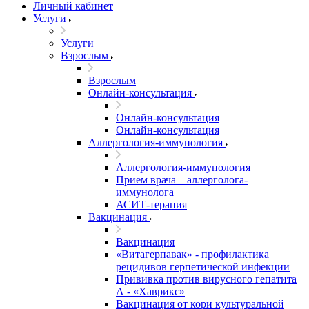
Личный кабинет
Услуги
Услуги
Взрослым
Взрослым
Онлайн-консультация
Онлайн-консультация
Онлайн-консультация
Аллергология-иммунология
Аллергология-иммунология
Прием врача – аллерголога-
иммунолога
АСИТ-терапия
Вакцинация
Вакцинация
«Витагерпавак» - профилактика
рецидивов герпетической инфекции
Прививка против вирусного гепатита
А - «Хаврикс»
Вакцинация от кори культуральной