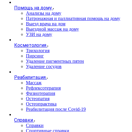
Помощь на дому
Анализы на дому
Патронажная и паллиативная помощь на дому
Выезд врача на дом
Выездной массаж на дому
УЗИ на дому
Косметология
Трихология
Пирсинг
Удаление пигментных пятен
Удаление сосудов
Реабилитация
Массаж
Рефлексотерапия
Физиотерапия
Остеопатия
Остеопрактика
Реабилитация после Covid-19
Справки
Справки
Спортивные справки