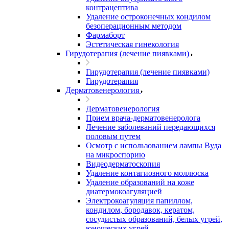
контрацептива
Удаление остроконечных кондилом
безоперационным методом
Фармаборт
Эстетическая гинекология
Гирудотерапия (лечение пиявками)
Гирудотерапия (лечение пиявками)
Гирудотерапия
Дерматовенерология
Дерматовенерология
Прием врача-дерматовенеролога
Лечение заболеваний передающихся
половым путем
Осмотр с использованием лампы Вуда
на микроспорию
Видеодерматоскопия
Удаление контагиозного моллюска
Удаление образований на коже
диатермокоагуляцией
Электрокоагуляция папиллом,
кондилом, бородавок, кератом,
сосудистых образований, белых угрей,
юношеских угрей.