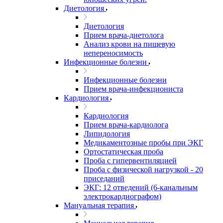
Диетология
Диетология
Прием врача-диетолога
Анализ крови на пищевую
непереносимость
Инфекционные болезни
Инфекционные болезни
Прием врача-инфекциониста
Кардиология
Кардиология
Прием врача-кардиолога
Липидология
Медикаментозные пробы при ЭКГ
Ортостатическая проба
Проба с гипервентиляцией
Проба с физической нагрузкой - 20
приседаний
ЭКГ: 12 отведений (6-канальным
электрокардиографом)
Мануальная терапия