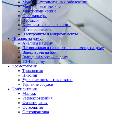
Маркеры аутоиммунных заболеваний
Микробиологические
Микроскопические
Онкомаркеры
Профили
Химико-токсикологические
Цитологические
Электролиты и микроэлементы
Помощь на дому
Анализы на дому
Патронажная и паллиативная помощь на дому
Выезд врача на дом
Выездной массаж на дому
УЗИ на дому
Косметология
Трихология
Пирсинг
Удаление пигментных пятен
Удаление сосудов
Реабилитация
Массаж
Рефлексотерапия
Физиотерапия
Остеопатия
Остеопрактика