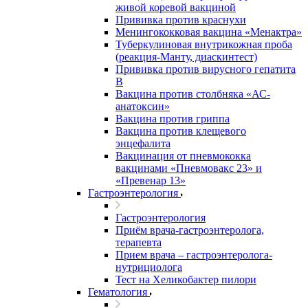
живой коревой вакциной
Прививка против краснухи
Менингококковая вакцина «Менактра»
Туберкулиновая внутрикожная проба
(реакция-Манту, диаскинтест)
Прививка против вирусного гепатита
В
Вакцина против столбняка «АС-
анатоксин»
Вакцина против гриппа
Вакцина против клещевого
энцефалита
Вакцинация от пневмококка
вакцинами «Пневмовакс 23» и
«Превенар 13»
Гастроэнтерология
Гастроэнтерология
Приём врача-гастроэнтеролога,
терапевта
Прием врача – гастроэнтеролога-
нутрициолога
Тест на Хеликобактер пилори
Гематология