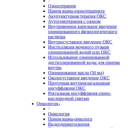
Озонотерапия
Прием врача-озонотерапевта
Акупунктурная терапия ОКС
Аутогемотерапия с озоном
Внутривенное капельное введение
озонированного физиологического
раствора
Внутрисуставное введение ОКС
Инстилляция мочевого пузыря
озонированной водой или ОКС
Использование озонированной
дистиллированной воды для приема
внутрь
Озонирование масла (50 мл)
Околосуставное введение ОКС
Проточная внутривлагалищная
инсуффляция ОКС
Ректальная инсуффляция озоно-
кислородной смесью
Онкология
Онкология
Прием врача-онколога
Видеодерматоскопия