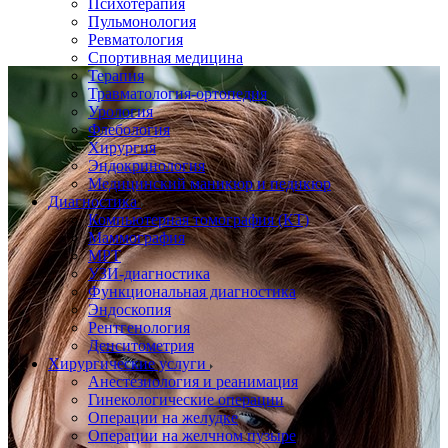
Психотерапия
Пульмонология
Ревматология
Спортивная медицина
Терапия
Травматология-ортопедия
Урология
Флебология
Хирургия
Эндокринология
Медицинский маникюр и педикюр
Диагностика
Компьютерная томография (КТ)
Маммография
МРТ
УЗИ-диагностика
Функциональная диагностика
Эндоскопия
Рентгенология
Денситометрия
Хирургические услуги
Анестезиология и реанимация
Гинекологические операции
Операции на желудке
Операции на желчном пузыре