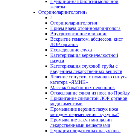
Пункционная биопсия молочной
железы
Оториноларингология
Оториноларингология
Прием врача-оториноларинголога
Внутригортанное вливание
Вскрытие гематом, абсцессов, кист
ЛОР-органов
Исследование слуха
Катетеризация верхнечелюстной
пазухи
Катетеризация слуховой трубы с
введением лекарственных веществ
Лечение синусита с помощью синус-
катетера «ЯМИК»
Массаж барабанных перепонок
Отсасывание слизи из носа по Пройду
Прижигание слизистой ЛОР-органов
медикаментами
Промывание верхних пазух носа
методом перемещения "кукушка"
Промывание лакун миндалин
лекарственными веществами
Пункция придаточных пазух носа