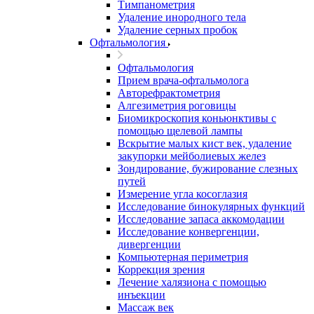
Тимпанометрия
Удаление инородного тела
Удаление серных пробок
Офтальмология
Офтальмология
Прием врача-офтальмолога
Авторефрактометрия
Алгезиметрия роговицы
Биомикроскопия коньюнктивы с
помощью щелевой лампы
Вскрытие малых кист век, удаление
закупорки мейболиевых желез
Зондирование, бужирование слезных
путей
Измерение угла косоглазия
Исследование бинокулярных функций
Исследование запаса аккомодации
Исследование конвергенции,
дивергенции
Компьютерная периметрия
Коррекция зрения
Лечение халязиона с помощью
инъекции
Массаж век