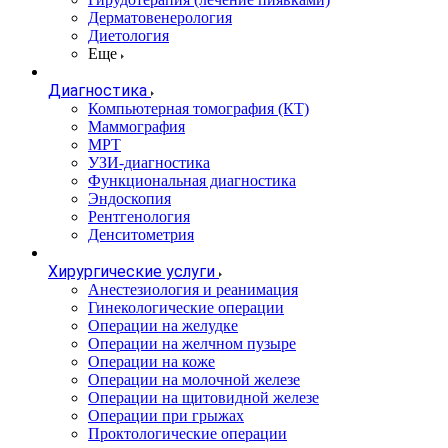
Дерматовенерология
Диетология
Еще
Диагностика
Компьютерная томография (КТ)
Маммография
МРТ
УЗИ-диагностика
Функциональная диагностика
Эндоскопия
Рентгенология
Денситометрия
Хирургические услуги
Анестезиология и реанимация
Гинекологические операции
Операции на желудке
Операции на желчном пузыре
Операции на коже
Операции на молочной железе
Операции на щитовидной железе
Операции при грыжах
Проктологические операции