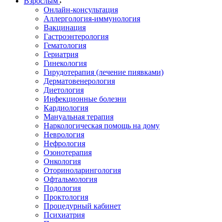
Взрослым
Онлайн-консультация
Аллергология-иммунология
Вакцинация
Гастроэнтерология
Гематология
Гериатрия
Гинекология
Гирудотерапия (лечение пиявками)
Дерматовенерология
Диетология
Инфекционные болезни
Кардиология
Мануальная терапия
Наркологическая помощь на дому
Неврология
Нефрология
Озонотерапия
Онкология
Оториноларингология
Офтальмология
Подология
Проктология
Процедурный кабинет
Психиатрия