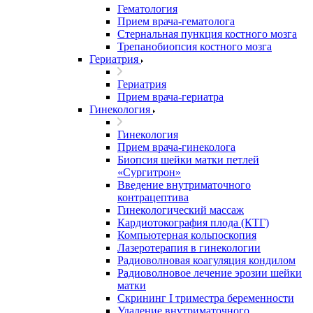
Гематология
Прием врача-гематолога
Стернальная пункция костного мозга
Трепанобиопсия костного мозга
Гериатрия
Гериатрия
Прием врача-гериатра
Гинекология
Гинекология
Прием врача-гинеколога
Биопсия шейки матки петлей
«Сургитрон»
Введение внутриматочного
контрацептива
Гинекологический массаж
Кардиотокография плода (КТГ)
Компьютерная кольпоскопия
Лазеротерапия в гинекологии
Радиоволновая коагуляция кондилом
Радиоволновое лечение эрозии шейки
матки
Скрининг I триместра беременности
Удаление внутриматочного