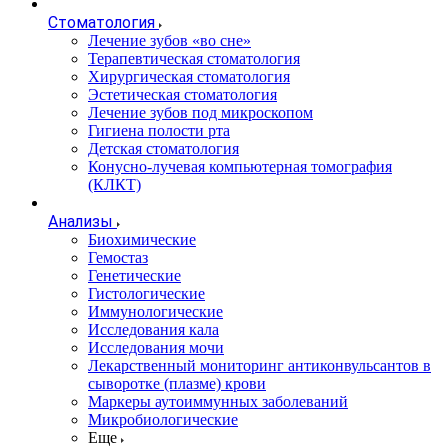
Стоматология
Лечение зубов «во сне»
Терапевтическая стоматология
Хирургическая стоматология
Эстетическая стоматология
Лечение зубов под микроскопом
Гигиена полости рта
Детская стоматология
Конусно-лучевая компьютерная томография
(КЛКТ)
Анализы
Биохимические
Гемостаз
Генетические
Гистологические
Иммунологические
Исследования кала
Исследования мочи
Лекарственный мониторинг антиконвульсантов в
сыворотке (плазме) крови
Маркеры аутоиммунных заболеваний
Микробиологические
Еще