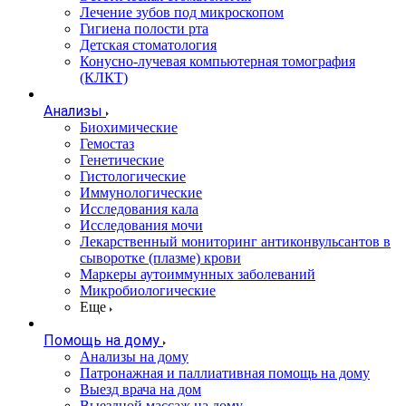
Лечение зубов под микроскопом
Гигиена полости рта
Детская стоматология
Конусно-лучевая компьютерная томография
(КЛКТ)
Анализы
Биохимические
Гемостаз
Генетические
Гистологические
Иммунологические
Исследования кала
Исследования мочи
Лекарственный мониторинг антиконвульсантов в
сыворотке (плазме) крови
Маркеры аутоиммунных заболеваний
Микробиологические
Еще
Помощь на дому
Анализы на дому
Патронажная и паллиативная помощь на дому
Выезд врача на дом
Выездной массаж на дому