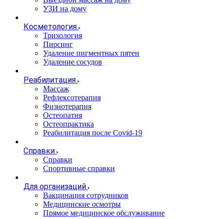
УЗИ на дому
Косметология
Трихология
Пирсинг
Удаление пигментных пятен
Удаление сосудов
Реабилитация
Массаж
Рефлексотерапия
Физиотерапия
Остеопатия
Остеопрактика
Реабилитация после Covid-19
Справки
Справки
Спортивные справки
Для организаций
Вакцинация сотрудников
Медицинские осмотры
Прямое медицинское обслуживание