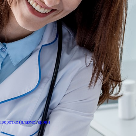
)
воротке (плазме) крови