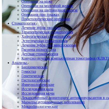
Операции на коже
Операции на молочной железе
Операции на щитовидной железе
Операции при грыжах
Проктологические операции
Стоматология
Лечение зубов «во сне»
Терапевтическая стоматология
Хирургическая стоматология
Эстетическая стоматология
Лечение зубов под микроскопом
Гигиена полости рта
Детская стоматология
Конусно-лучевая компьютерная томография (КЛКТ
Анализы
Биохимические
Гемостаз
Генетические
Гистологические
Иммунологические
Исследования кала
Исследования мочи
Лекарственный мониторинг антиконвульсантов в сы
Маркеры аутоиммунных заболеваний
Микробиологические