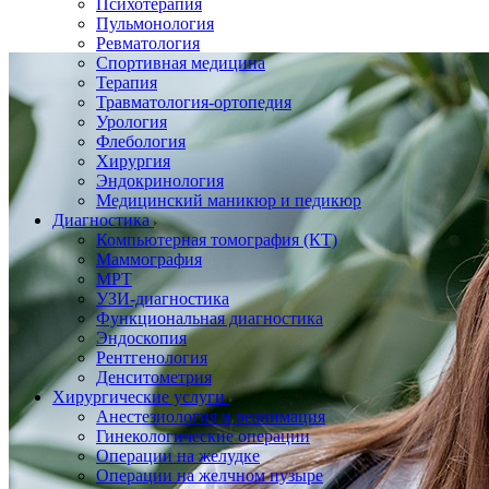
Психотерапия
Пульмонология
Ревматология
Спортивная медицина
Терапия
Травматология-ортопедия
Урология
Флебология
Хирургия
Эндокринология
Медицинский маникюр и педикюр
Диагностика
Компьютерная томография (КТ)
Маммография
МРТ
УЗИ-диагностика
Функциональная диагностика
Эндоскопия
Рентгенология
Денситометрия
Хирургические услуги
Анестезиология и реанимация
Гинекологические операции
Операции на желудке
Операции на желчном пузыре