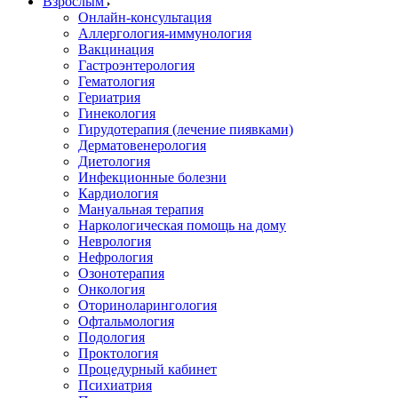
Взрослым
Онлайн-консультация
Аллергология-иммунология
Вакцинация
Гастроэнтерология
Гематология
Гериатрия
Гинекология
Гирудотерапия (лечение пиявками)
Дерматовенерология
Диетология
Инфекционные болезни
Кардиология
Мануальная терапия
Наркологическая помощь на дому
Неврология
Нефрология
Озонотерапия
Онкология
Оториноларингология
Офтальмология
Подология
Проктология
Процедурный кабинет
Психиатрия