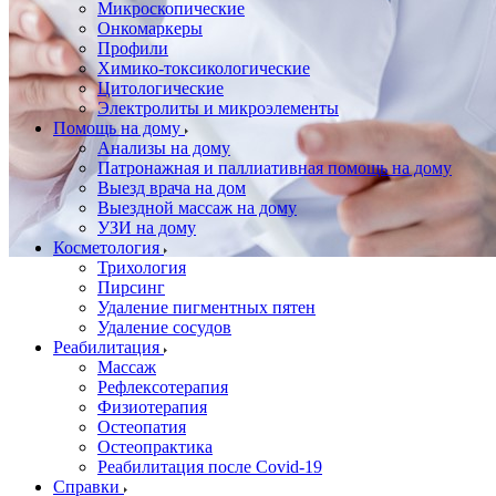
Микроскопические
Онкомаркеры
Профили
Химико-токсикологические
Цитологические
Электролиты и микроэлементы
Помощь на дому
Анализы на дому
Патронажная и паллиативная помощь на дому
Выезд врача на дом
Выездной массаж на дому
УЗИ на дому
Косметология
Трихология
Пирсинг
Удаление пигментных пятен
Удаление сосудов
Реабилитация
Массаж
Рефлексотерапия
Физиотерапия
Остеопатия
Остеопрактика
Реабилитация после Covid-19
Справки