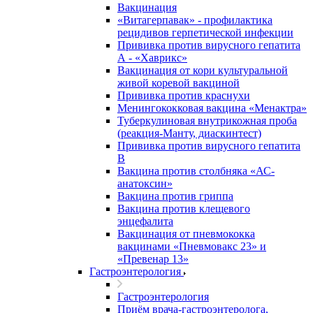
Вакцинация
«Витагерпавак» - профилактика
рецидивов герпетической инфекции
Прививка против вирусного гепатита
А - «Хаврикс»
Вакцинация от кори культуральной
живой коревой вакциной
Прививка против краснухи
Менингококковая вакцина «Менактра»
Туберкулиновая внутрикожная проба
(реакция-Манту, диаскинтест)
Прививка против вирусного гепатита
В
Вакцина против столбняка «АС-
анатоксин»
Вакцина против гриппа
Вакцина против клещевого
энцефалита
Вакцинация от пневмококка
вакцинами «Пневмовакс 23» и
«Превенар 13»
Гастроэнтерология
Гастроэнтерология
Приём врача-гастроэнтеролога,