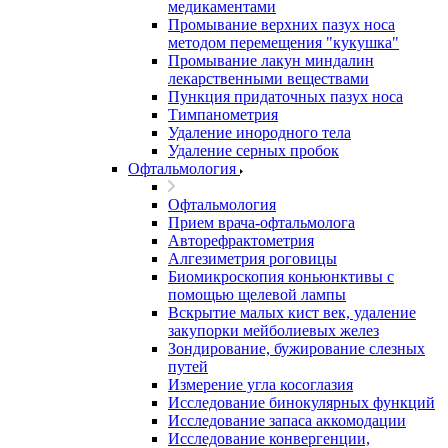
медикаментами
Промывание верхних пазух носа
методом перемещения "кукушка"
Промывание лакун миндалин
лекарственными веществами
Пункция придаточных пазух носа
Тимпанометрия
Удаление инородного тела
Удаление серных пробок
Офтальмология
Офтальмология
Прием врача-офтальмолога
Авторефрактометрия
Алгезиметрия роговицы
Биомикроскопия коньюнктивы с
помощью щелевой лампы
Вскрытие малых кист век, удаление
закупорки мейболиевых желез
Зондирование, бужирование слезных
путей
Измерение угла косоглазия
Исследование бинокулярных функций
Исследование запаса аккомодации
Исследование конвергенции,