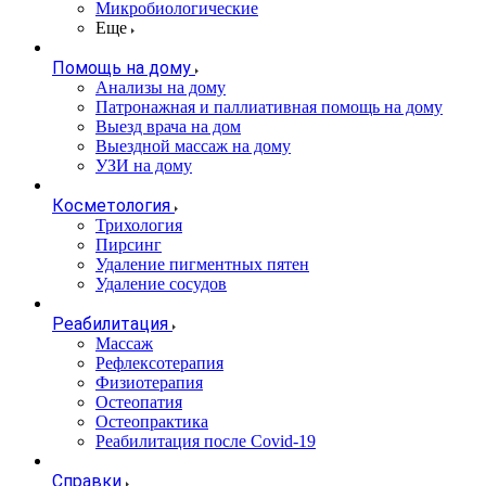
Микробиологические
Еще
Помощь на дому
Анализы на дому
Патронажная и паллиативная помощь на дому
Выезд врача на дом
Выездной массаж на дому
УЗИ на дому
Косметология
Трихология
Пирсинг
Удаление пигментных пятен
Удаление сосудов
Реабилитация
Массаж
Рефлексотерапия
Физиотерапия
Остеопатия
Остеопрактика
Реабилитация после Covid-19
Справки