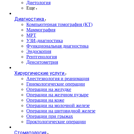
Диетология
Еще
Диагностика
Компьютерная томография (КТ)
Маммография
МРТ
УЗИ-диагностика
Функциональная диагностика
Эндоскопия
Рентгенология
Денситометрия
Хирургические услуги
Анестезиология и реанимация
Гинекологические операции
Операции на желудке
Операции на желчном пузыре
Операции на коже
Операции на молочной железе
Операции на щитовидной железе
Операции при грыжах
Проктологические операции
Стоматология