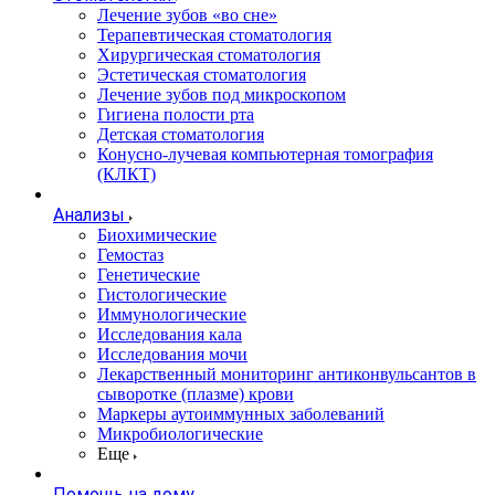
Лечение зубов «во сне»
Терапевтическая стоматология
Хирургическая стоматология
Эстетическая стоматология
Лечение зубов под микроскопом
Гигиена полости рта
Детская стоматология
Конусно-лучевая компьютерная томография
(КЛКТ)
Анализы
Биохимические
Гемостаз
Генетические
Гистологические
Иммунологические
Исследования кала
Исследования мочи
Лекарственный мониторинг антиконвульсантов в
сыворотке (плазме) крови
Маркеры аутоиммунных заболеваний
Микробиологические
Еще
Помощь на дому