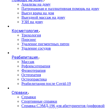
Анализы на дому
Патронажная и паллиативная помощь на дому
Выезд врача на дом
Выездной массаж на дому
УЗИ на дому
Косметология
Трихология
Пирсинг
Удаление пигментных пятен
Удаление сосудов
Реабилитация
Массаж
Рефлексотерапия
Физиотерапия
Остеопатия
Остеопрактика
Реабилитация после Covid-19
Справки
Справки
Спортивные справки
Справка СЭМД‑196 для абитуриентов (цифровой