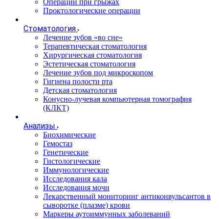
Операции при грыжах
Проктологические операции
Стоматология
Лечение зубов «во сне»
Терапевтическая стоматология
Хирургическая стоматология
Эстетическая стоматология
Лечение зубов под микроскопом
Гигиена полости рта
Детская стоматология
Конусно-лучевая компьютерная томография
(КЛКТ)
Анализы
Биохимические
Гемостаз
Генетические
Гистологические
Иммунологические
Исследования кала
Исследования мочи
Лекарственный мониторинг антиконвульсантов в
сыворотке (плазме) крови
Маркеры аутоиммунных заболеваний