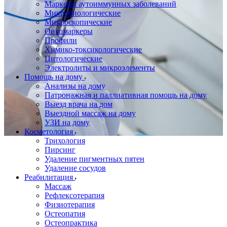
Маркеры аутоиммунных заболеваний
Микробиологические
Микроскопические
Онкомаркеры
Профили
Химико-токсикологические
Цитологические
Электролиты и микроэлементы
Помощь на дому
Анализы на дому
Патронажная и паллиативная помощь на дому
Выезд врача на дом
Выездной массаж на дому
УЗИ на дому
Косметология
Трихология
Пирсинг
Удаление пигментных пятен
Удаление сосудов
Реабилитация
Массаж
Рефлексотерапия
Физиотерапия
Остеопатия
Остеопрактика