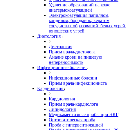
Удаление образований на коже
диатермокоагуляцией
Электрокоагуляция папиллом,
кондилом, бородавок, кератом,
сосудистых образований, белых угрей,
юношеских угрей.
Диетология
Диетология
Прием врача-диетолога
Анализ крови на пищевую
непереносимость
Инфекционные болезни
Инфекционные болезни
Прием врача-инфекциониста
Кардиология
Кардиология
Прием врача-кардиолога
Липидология
Медикаментозные пробы при ЭКГ
Ортостатическая проба
Проба с гипервентиляцией