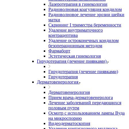
Лазеротерапия в гинекологии
Радиоволновая коагуляция кондилом
Радиоволновое лечение эрозии шейки
матки
Скрининг I триместра беременности
Удаление внутриматочного
контрацептива
Удаление остроконечных кондилом
безоперационным методом
Фармаборт
Эстетическая гинекология
Гирудотерапия (лечение пиявками)
Гирудотерапия (лечение пиявками)
Гирудотерапия
Дерматовенерология
Дерматовенерология
Прием врача-дерматовенеролога
Лечение заболеваний передающихся
половым путем
Осмотр с использованием лампы Вуда
на микроспорию
Видеодерматоскопия
Удаление контагиозного моллюска