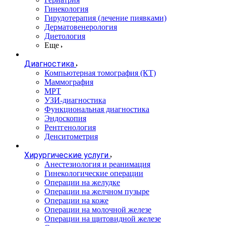
Гинекология
Гирудотерапия (лечение пиявками)
Дерматовенерология
Диетология
Еще
Диагностика
Компьютерная томография (КТ)
Маммография
МРТ
УЗИ-диагностика
Функциональная диагностика
Эндоскопия
Рентгенология
Денситометрия
Хирургические услуги
Анестезиология и реанимация
Гинекологические операции
Операции на желудке
Операции на желчном пузыре
Операции на коже
Операции на молочной железе
Операции на щитовидной железе