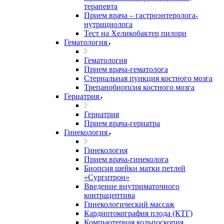
терапевта
Прием врача – гастроэнтеролога-
нутрициолога
Тест на Хеликобактер пилори
Гематология
Гематология
Прием врача-гематолога
Стернальная пункция костного мозга
Трепанобиопсия костного мозга
Гериатрия
Гериатрия
Прием врача-гериатра
Гинекология
Гинекология
Прием врача-гинеколога
Биопсия шейки матки петлей
«Сургитрон»
Введение внутриматочного
контрацептива
Гинекологический массаж
Кардиотокография плода (КТГ)
Компьютерная кольпоскопия