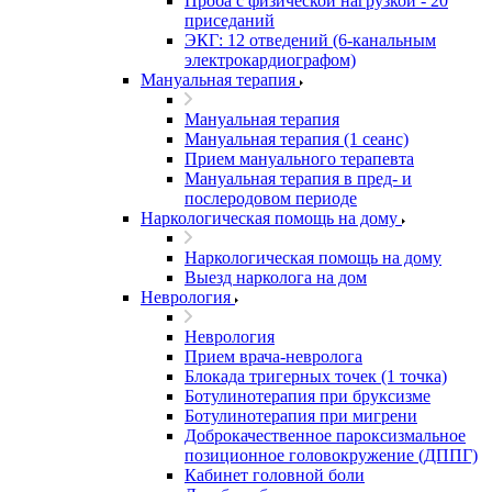
Проба с физической нагрузкой - 20
приседаний
ЭКГ: 12 отведений (6-канальным
электрокардиографом)
Мануальная терапия
Мануальная терапия
Мануальная терапия (1 сеанс)
Прием мануального терапевта
Мануальная терапия в пред- и
послеродовом периоде
Наркологическая помощь на дому
Наркологическая помощь на дому
Выезд нарколога на дом
Неврология
Неврология
Прием врача-невролога
Блокада тригерных точек (1 точка)
Ботулинотерапия при бруксизме
Ботулинотерапия при мигрени
Доброкачественное пароксизмальное
позиционное головокружение (ДППГ)
Кабинет головной боли