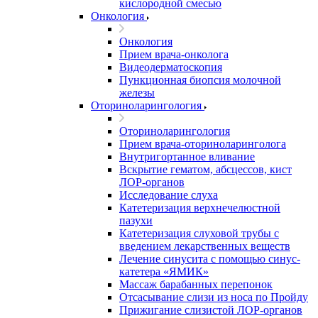
кислородной смесью
Онкология
Онкология
Прием врача-онколога
Видеодерматоскопия
Пункционная биопсия молочной
железы
Оториноларингология
Оториноларингология
Прием врача-оториноларинголога
Внутригортанное вливание
Вскрытие гематом, абсцессов, кист
ЛОР-органов
Исследование слуха
Катетеризация верхнечелюстной
пазухи
Катетеризация слуховой трубы с
введением лекарственных веществ
Лечение синусита с помощью синус-
катетера «ЯМИК»
Массаж барабанных перепонок
Отсасывание слизи из носа по Пройду
Прижигание слизистой ЛОР-органов