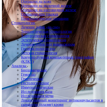
Операции на коже
Операции на молочной железе
Операции на щитовидной железе
Операции при грыжах
Проктологические операции
Стоматология
Лечение зубов «во сне»
Терапевтическая стоматология
Хирургическая стоматология
Эстетическая стоматология
Лечение зубов под микроскопом
Гигиена полости рта
Детская стоматология
Конусно-лучевая компьютерная томография
(КЛКТ)
Анализы
Биохимические
Гемостаз
Генетические
Гистологические
Иммунологические
Исследования кала
Исследования мочи
Лекарственный мониторинг антиконвульсантов в
сыворотке (плазме) крови