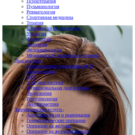
Психотерапия
Пульмонология
Ревматология
Спортивная медицина
Терапия
Травматология-ортопедия
Урология
Флебология
Хирургия
Эндокринология
Медицинский маникюр и педикюр
Диагностика
Компьютерная томография (КТ)
Маммография
МРТ
УЗИ-диагностика
Функциональная диагностика
Эндоскопия
Рентгенология
Денситометрия
Хирургические услуги
Анестезиология и реанимация
Гинекологические операции
Операции на желудке
Операции на желчном пузыре