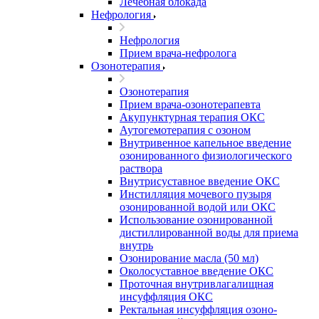
Лечебная блокада
Нефрология
Нефрология
Прием врача-нефролога
Озонотерапия
Озонотерапия
Прием врача-озонотерапевта
Акупунктурная терапия ОКС
Аутогемотерапия с озоном
Внутривенное капельное введение
озонированного физиологического
раствора
Внутрисуставное введение ОКС
Инстилляция мочевого пузыря
озонированной водой или ОКС
Использование озонированной
дистиллированной воды для приема
внутрь
Озонирование масла (50 мл)
Околосуставное введение ОКС
Проточная внутривлагалищная
инсуффляция ОКС
Ректальная инсуффляция озоно-