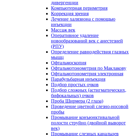
дивергенции
Компьютерная периметрия
Коррекция зрения
Лечение халязиона с помощью
инъекции
Массаж век
Оперативное удаление
новообразований век с анестезией
(РПУ)
Определение равнодействия глазных
мышц
Офтальмоскопия
Офтальмотонометрия по Маклакову
Офтальмотонометрия электронная
Парабульбарная инъекция
Подбор простых очков
Подбор сложных (астигматических,
бифокальных) очков
Проба Ширмера (2 глаза)
Проведение цветной слезно-носовой
пробы
Промывание конъюнктивальной
полости струйно (двойной выворот
век)
Промывание слезных канальцев