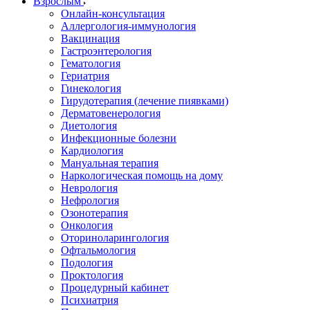
Взрослым
Онлайн-консультация
Аллергология-иммунология
Вакцинация
Гастроэнтерология
Гематология
Гериатрия
Гинекология
Гирудотерапия (лечение пиявками)
Дерматовенерология
Диетология
Инфекционные болезни
Кардиология
Мануальная терапия
Наркологическая помощь на дому
Неврология
Нефрология
Озонотерапия
Онкология
Оториноларингология
Офтальмология
Подология
Проктология
Процедурный кабинет
Психиатрия