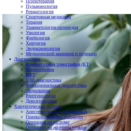
Психотерапия
Пульмонология
Ревматология
Спортивная медицина
Терапия
Травматология-ортопедия
Урология
Флебология
Хирургия
Эндокринология
Медицинский маникюр и педикюр
Диагностика
Компьютерная томография (КТ)
Маммография
МРТ
УЗИ-диагностика
Функциональная диагностика
Эндоскопия
Рентгенология
Денситометрия
Хирургические услуги
Анестезиология и реанимация
Гинекологические операции
Операции на желудке
Операции на желчном пузыре