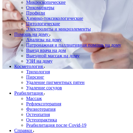
Микроскопические
Онкомаркеры
Профили
Химико-токсикологические
Цитологические
Электролиты и микроэлементы
Помощь на дому
Анализы на дому
Патронажная и паллиативная помощь на дому
Выезд врача на дом
Выездной массаж на дому
УЗИ на дому
Косметология
Трихология
Пирсинг
Удаление пигментных пятен
Удаление сосудов
Реабилитация
Массаж
Рефлексотерапия
Физиотерапия
Остеопатия
Остеопрактика
Реабилитация после Covid-19
Справки