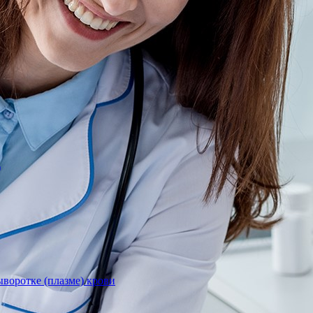
)
воротке (плазме) крови