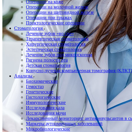
Операции на коже
Операции на молочной железе
Операции на щитовидной железе
Операции при грыжах
Проктологические операции
Стоматология
Лечение зубов «во сне»
Терапевтическая стоматология
Хирургическая стоматология
Эстетическая стоматология
Лечение зубов под микроскопом
Гигиена полости рта
Детская стоматология
Конусно-лучевая компьютерная томография (КЛКТ
Анализы
Биохимические
Гемостаз
Генетические
Гистологические
Иммунологические
Исследования кала
Исследования мочи
Лекарственный мониторинг антиконвульсантов в сы
Маркеры аутоиммунных заболеваний
Микробиологические